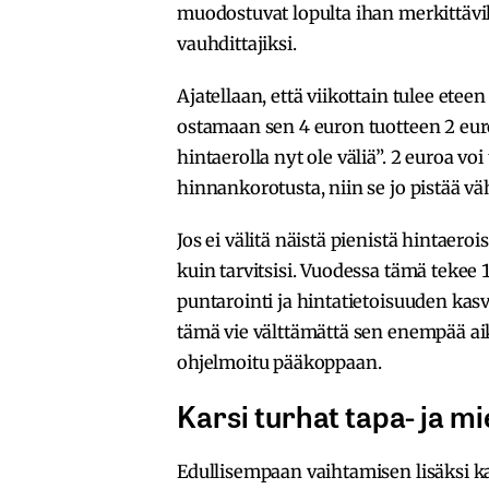
muodostuvat lopulta ihan merkittävik
vauhdittajiksi.
Ajatellaan, että viikottain tulee eteen
ostamaan sen 4 euron tuotteen 2 euron
hintaerolla nyt ole väliä”. 2 euroa vo
hinnankorotusta, niin se jo pistää v
Jos ei välitä näistä pienistä hintae
kuin tarvitsisi. Vuodessa tämä tekee 
puntarointi ja hintatietoisuuden kas
tämä vie välttämättä sen enempää ai
ohjelmoitu pääkoppaan.
Karsi turhat tapa- ja m
Edullisempaan vaihtamisen lisäksi k