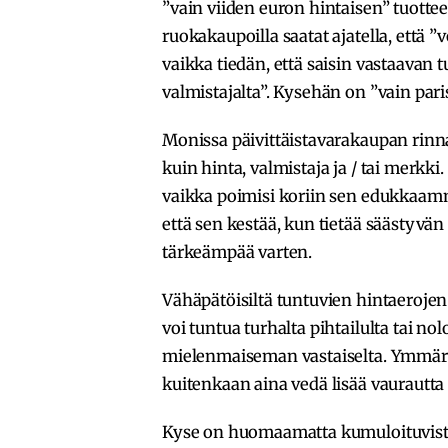
”vain viiden euron hintaisen” tuotte
ruokakaupoilla saatat ajatella, että 
vaikka tiedän, että saisin vastaavan t
valmistajalta”. Kysehän on ”vain paris
Monissa päivittäistavarakaupan rinna
kuin hinta, valmistaja ja / tai merkki.
vaikka poimisi koriin sen edukkaamma
että sen kestää, kun tietää säästyvä
tärkeämpää varten.
Vähäpätöisiltä tuntuvien hintaerojen
voi tuntua turhalta pihtailulta tai no
mielenmaiseman vastaiselta. Ymmärrä
kuitenkaan aina vedä lisää vaurautta
Kyse on huomaamatta kumuloituvista 