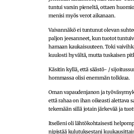
tuntui varsin pieneltä, ottaen huomi
menisi myös verot aikanaan.
Vaivannäkö ei tuntunut olevan suhte
paljon jeesanneet, kun tuotot tuntui
hamaan kaukaisuuteen. Toki vaivihka
kuulosti hyvältä, mutta tuskaisen pi
Käsitin kyllä, että säästö- / sijoitus
hommassa olisi enemmän tolkkua.
Oman vapaudenjanon ja työväsymykse
että rahaa on ihan oikeasti alettav
tekemään sillä jotain järkevää ja tuo
Itselleni oli lähtökohtaisesti helpom
nipistää kulutuksestani kuukausittain 