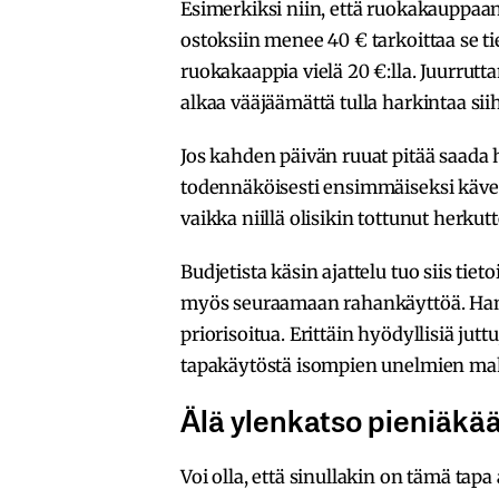
Esimerkiksi niin, että ruokakauppaan
ostoksiin menee 40 € tarkoittaa se ti
ruokakaappia vielä 20 €:lla. Juurrutt
alkaa vääjäämättä tulla harkintaa siih
Jos kahden päivän ruuat pitää saada han
todennäköisesti ensimmäiseksi kävell
vaikka niillä olisikin tottunut herku
Budjetista käsin ajattelu tuo siis tie
myös seuraamaan rahankäyttöä. Hankin
priorisoitua. Erittäin hyödyllisiä jutt
tapakäytöstä isompien unelmien mah
Älä ylenkatso pieniäkä
Voi olla, että sinullakin on tämä tapa