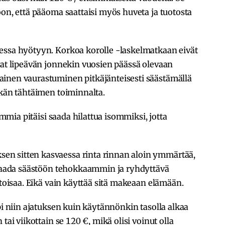
oon, että pääoma saattaisi myös huveta ja tuotosta
essa hyötyyn. Korkoa korolle -laskelmatkaan eivät
vat lipeävän jonnekin vuosien päässä olevaan
inen vaurastuminen pitkäjänteisesti säästämällä
tkän tähtäimen toiminnalta.
summia pitäisi saada hilattua isommiksi, jotta
n sitten kasvaessa rinta rinnan aloin ymmärtää,
a saada säästöön tehokkaammin ja ryhdyttävä
ttoisaa. Eikä vain käyttää sitä makeaan elämään.
pi niin ajatuksen kuin käytännönkin tasolla alkaa
tai viikottain se 120 €, mikä olisi voinut olla