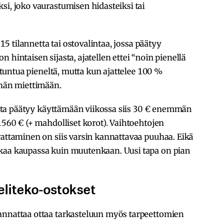
si, joko vaurastumisen hidasteiksi tai
 15 tilannetta tai ostovalintaa, jossa päätyy
 hintaisen sijasta, ajatellen ettei “noin pienellä
i tuntua pieneltä, mutta kun ajattelee 100 %
ähän miettimään.
roista päätyy käyttämään viikossa siis 30 € enemmän
1560 € (+ mahdolliset korot). Vaihtoehtojen
vattaminen on siis varsin kannattavaa puuhaa. Eikä
kaa kaupassa kuin muutenkaan. Uusi tapa on pian
ieliteko-ostokset
annattaa ottaa tarkasteluun myös tarpeettomien