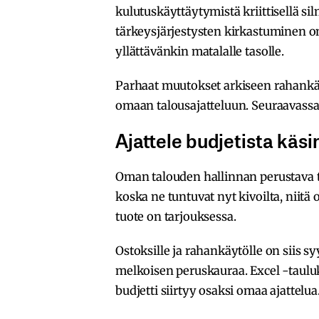
kulutuskäyttäytymistä kriittisellä si
tärkeysjärjestysten kirkastuminen o
yllättävänkin matalalle tasolle.
Parhaat muutokset arkiseen rahankäyt
omaan talousajatteluun. Seuraavassa 
Ajattele budjetista käsi
Oman talouden hallinnan perustava teki
koska ne tuntuvat nyt kivoilta, niitä 
tuote on tarjouksessa.
Ostoksille ja rahankäytölle on siis s
melkoisen peruskauraa. Excel -taulu
budjetti siirtyy osaksi omaa ajattelua