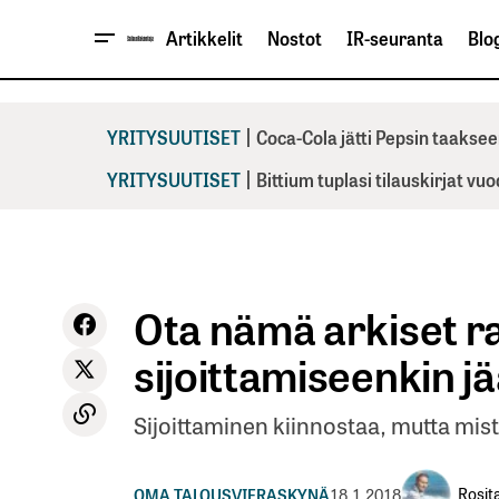
Artikkelit
Nostot
IR-seuranta
Blog
|
YRITYSUUTISET
Coca-Cola jätti Pepsin taaksee
|
YRITYSUUTISET
Bittium tuplasi tilauskirjat vu
Ota nämä arkiset ra
sijoittamiseenkin j
Sijoittaminen kiinnostaa, mutta mist
Rosit
OMA TALOUS
VIERASKYNÄ
18.1.2018