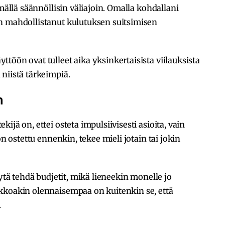
lmällä säännöllisin väliajoin. Omalla kohdallani
n mahdollistanut kulutuksen suitsimisen
töön ovat tulleet aika yksinkertaisista viilauksista
niistä tärkeimpiä.
n
jä on, ettei osteta impulsiivisesti asioita, vain
on ostettu ennenkin, tekee mieli jotain tai jokin
yytä tehdä budjetit, mikä lieneekin monelle jo
kkoakin olennaisempaa on kuitenkin se, että
.