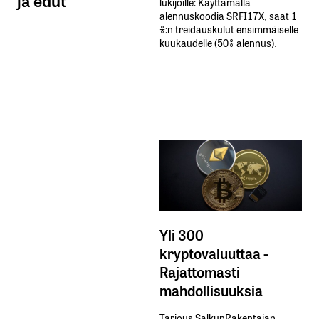
ja edut
lukijoille: Käyttämällä​ ​
alennuskoodia​ ​SRFI17X,​ ​saat​ ​1
%:n treidauskulut​ ​ensimmäiselle​ ​
kuukaudelle​ ​(50%​ ​alennus).
Yli 300
kryptovaluuttaa -
Rajattomasti
mahdollisuuksia
Tarjous SalkunRakentajan