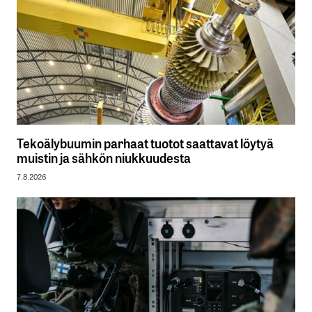
Tekoälybuumin parhaat tuotot saattavat löytyä
muistin ja sähkön niukkuudesta
7.8.2026