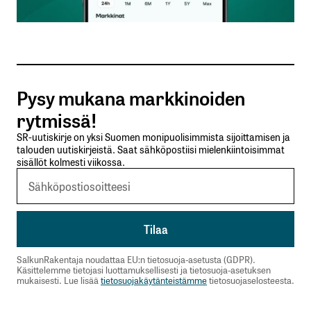
Sähköpostiosoitteesi
*
Tilaa SalkunRakentajan uutiskirje
Pysy mukana markkinoiden
Lähetä kommentti
rytmissä!
SR-uutiskirje on yksi Suomen monipuolisimmista sijoittamisen ja
talouden uutiskirjeistä. Saat sähköpostiisi mielenkiintoisimmat
sisällöt kolmesti viikossa.
SalkunRakentaja noudattaa EU:n tietosuoja-asetusta (GDPR).
Käsittelemme tietojasi luottamuksellisesti ja tietosuoja-asetuksen
mukaisesti. Lue lisää
tietosuojakäytänteistämme
tietosuojaselosteesta.