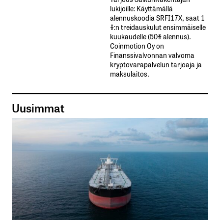
lukijoille: Käyttämällä​ ​
alennuskoodia​ ​SRFI17X,​ ​saat​ ​1
%:n treidauskulut​ ​ensimmäiselle​ ​
kuukaudelle​ ​(50%​ ​alennus).
Coinmotion Oy on
Finanssivalvonnan valvoma
kryptovarapalvelun tarjoaja ja
maksulaitos.
Uusimmat