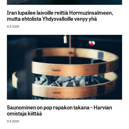
Iran lupailee laivoille reittiä Hormuzinsalmeen,
mutta ehtolista Yhdysvalloille venyy yhä
9.8.2026
Saunominen on pop rapakon takana – Harvian
omistaja kiittää
9.8.2026