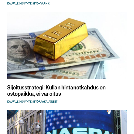
KAUPALLINEN YHTEISTYÖ
KVARN X
Sijoitusstrategi: Kullan hintanotkahdus on
ostopaikka, ei varoitus
KAUPALLINEN YHTEISTYÖ
RAAKA-AINEET