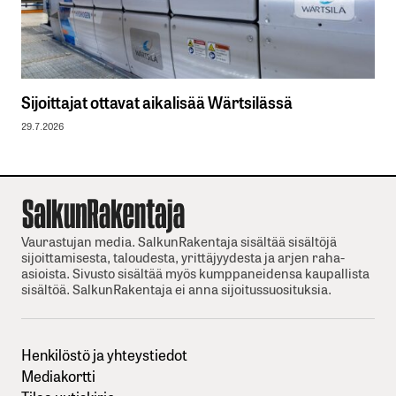
Sijoittajat ottavat aikalisää Wärtsilässä
29.7.2026
Vaurastujan media. SalkunRakentaja sisältää sisältöjä
sijoittamisesta, taloudesta, yrittäjyydesta ja arjen raha-
asioista. Sivusto sisältää myös kumppaneidensa kaupallista
sisältöä. SalkunRakentaja ei anna sijoitussuosituksia.
Henkilöstö ja yhteystiedot
Mediakortti