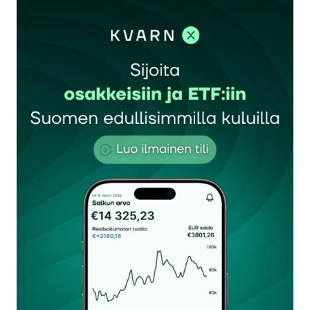
kirjautua
sisään
rekisteröityä
Sähköpostiosoitettasi ei julkaista.
Pakolliset
kentät on merkitty
*
Kommentti
*
Nimesi tai nimimerkkisi
*