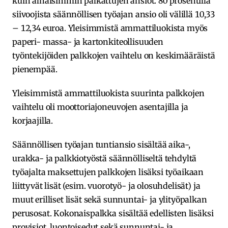
kuin alhaisimmin palkattujen ansiot. 80 prosentilla
siivoojista säännöllisen työajan ansio oli välillä 10,33
– 12,34 euroa. Yleisimmistä ammattiluokista myös
paperi- massa- ja kartonkiteollisuuden
työntekijöiden palkkojen vaihtelu on keskimääräistä
pienempää.
Yleisimmistä ammattiluokista suurinta palkkojen
vaihtelu oli moottoriajoneuvojen asentajilla ja
korjaajilla.
Säännöllisen työajan tuntiansio sisältää aika-,
urakka- ja palkkiotyöstä säännölliseltä tehdyltä
työajalta maksettujen palkkojen lisäksi työaikaan
liittyvät lisät (esim. vuorotyö- ja olosuhdelisät) ja
muut erilliset lisät sekä sunnuntai- ja ylityöpalkan
perusosat. Kokonaispalkka sisältää edellisten lisäksi
provisiot, luontoisedut sekä sunnuntai- ja