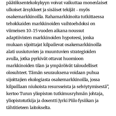
päätöksentekokykyyn voivat vaikuttaa monenlaiset
ulkoiset ärsykkeet ja sisäiset tekijät ‒ myös
osakemarkkinoilla. Rahamarkkinoita tutkittaessa
tehokkaiden markkinoiden vaihtoehdoksi on
viimeisen 10‒15 vuoden aikana noussut
adaptiivisten markkinoiden hypoteesi, jonka
mukaan sijoittajat kilpailevat osakemarkkinoilla
alati uusiutuvien ja muuntuvien strategioiden
avulla, jotka pyrkivät ottavat huomioon
markkinoiden tilan ja ympäröivät taloudelliset
olosuhteet. Tämän seurauksena voidaan puhua
sijoittajien ekologiasta osakemarkkinoilla, jossa
kilpaillaan niukoista resursseista ja selviytymisestä”,
kertoo Turun yliopiston tutkimusryhmän johtaja,
yliopistotutkija ja dosentti Jyrki Piilo fysiikan ja
tähtitieteen laitokselta.