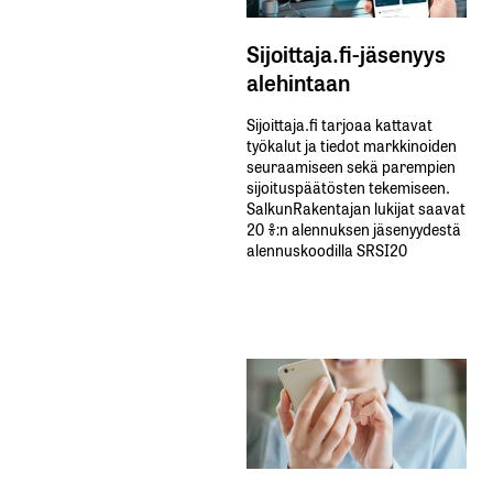
Sijoittaja.fi-jäsenyys
alehintaan
Sijoittaja.fi tarjoaa kattavat
työkalut ja tiedot markkinoiden
seuraamiseen sekä parempien
sijoituspäätösten tekemiseen.
SalkunRakentajan lukijat saavat
20 %:n alennuksen jäsenyydestä
alennuskoodilla SRSI20