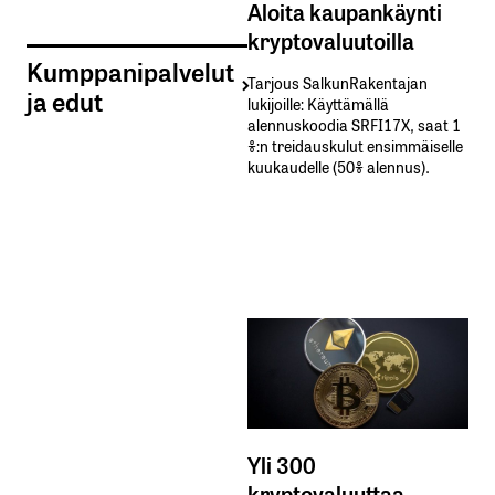
Aloita kaupankäynti
kryptovaluutoilla
Kumppanipalvelut
Tarjous SalkunRakentajan
ja edut
lukijoille: Käyttämällä​ ​
alennuskoodia​ ​SRFI17X,​ ​saat​ ​1
%:n treidauskulut​ ​ensimmäiselle​ ​
kuukaudelle​ ​(50%​ ​alennus).
Yli 300
kryptovaluuttaa -