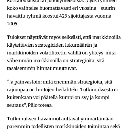
kotitalouksista tai julkisyhteisöistä. Myös ryhmien
koko vaihtelee huomattavasti eri vuosina ‒ suurin
havaittu ryhmä koostui 425 sijoittajasta vuonna
2005.
Tulokset näyttävät myös selkeästi, että markkinoilla
käytettävien strategioiden lukumäärän ja
markkinoiden volatiliteetin välillä on yhteys: mitä
vähemmän markkinoilla on strategioita, sitä
tasaisemmin hinnat muuttuvat.
”Ja päinvastoin: mitä enemmän strategioita, sitä
rajumpaa on hintojen heilahtelu. Tutkimuksesta ei
kuitenkaan voi päätellä kumpi on syy ja kumpi
seuraus”, Piilo toteaa.
Tutkimuksen havainnot auttavat ymmärtämään
paremmin todellisten markkinoiden toimintaa sekä