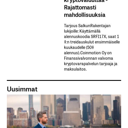
Rajattomasti
mahdollisuuksia
Tarjous SalkunRakentajan
lukijoille: Käyttämällä​ ​
alennuskoodia​ ​SRFI17X,​ ​saat​ ​1
%:n treidauskulut​ ​ensimmäiselle​ ​
kuukaudelle​ ​(50%​ ​
alennus).Coinmotion Oy on
Finanssivalvonnan valvoma
kryptovarapalvelun tarjoaja ja
maksulaitos.
Uusimmat