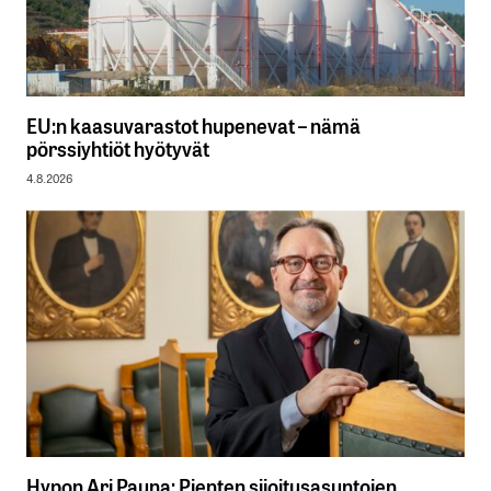
EU:n kaasuvarastot hupenevat – nämä
pörssiyhtiöt hyötyvät
4.8.2026
Hypon Ari Pauna: Pienten sijoitusasuntojen