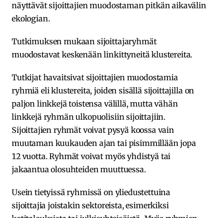
näyttävät sijoittajien muodostaman pitkän aikavälin
ekologian.
Tutkimuksen mukaan sijoittajaryhmät
muodostavat keskenään linkittyneitä klustereita.
Tutkijat havaitsivat sijoittajien muodostamia
ryhmiä eli klustereita, joiden sisällä sijoittajilla on
paljon linkkejä toistensa välillä, mutta vähän
linkkejä ryhmän ulkopuolisiin sijoittajiin.
Sijoittajien ryhmät voivat pysyä koossa vain
muutaman kuukauden ajan tai pisimmillään jopa
12 vuotta. Ryhmät voivat myös yhdistyä tai
jakaantua olosuhteiden muuttuessa.
Usein tietyissä ryhmissä on yliedustettuina
sijoittajia joistakin sektoreista, esimerkiksi