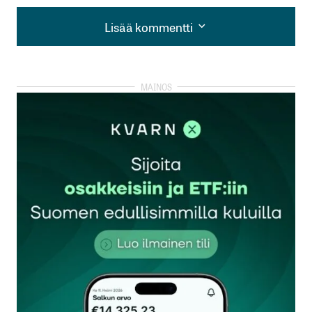
Lisää kommentti
Lisää kommentti
kirjautua
sisään
rekisteröityä
Sähköpostiosoitettasi ei julkaista.
Pakolliset
kentät on merkitty
*
Kommentti
*