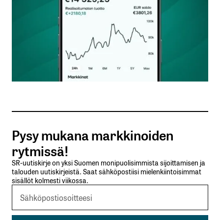
Nimesi tai nimimerkkisi
*
Sähköpostiosoitteesi
*
Tilaa SalkunRakentajan uutiskirje
Pysy mukana markkinoiden
Lähetä kommentti
rytmissä!
SR-uutiskirje on yksi Suomen monipuolisimmista sijoittamisen ja
talouden uutiskirjeistä. Saat sähköpostiisi mielenkiintoisimmat
sisällöt kolmesti viikossa.