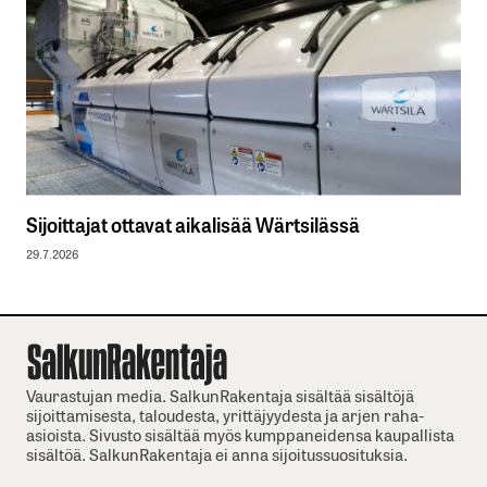
Sijoittajat ottavat aikalisää Wärtsilässä
29.7.2026
Vaurastujan media. SalkunRakentaja sisältää sisältöjä
sijoittamisesta, taloudesta, yrittäjyydesta ja arjen raha-
asioista. Sivusto sisältää myös kumppaneidensa kaupallista
sisältöä. SalkunRakentaja ei anna sijoitussuosituksia.