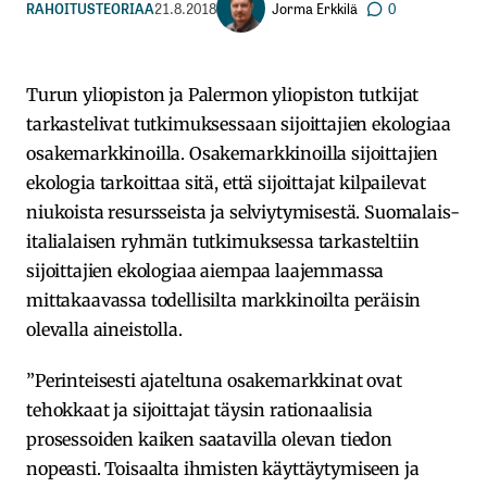
Jorma Erkkilä
RAHOITUSTEORIAA
21.8.2018
0
Turun yliopiston ja Palermon yliopiston tutkijat
tarkastelivat tutkimuksessaan sijoittajien ekologiaa
osakemarkkinoilla. Osakemarkkinoilla sijoittajien
ekologia tarkoittaa sitä, että sijoittajat kilpailevat
niukoista resursseista ja selviytymisestä. Suomalais-
italialaisen ryhmän tutkimuksessa tarkasteltiin
sijoittajien ekologiaa aiempaa laajemmassa
mittakaavassa todellisilta markkinoilta peräisin
olevalla aineistolla.
”Perinteisesti ajateltuna osakemarkkinat ovat
tehokkaat ja sijoittajat täysin rationaalisia
prosessoiden kaiken saatavilla olevan tiedon
nopeasti. Toisaalta ihmisten käyttäytymiseen ja