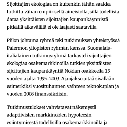
Sijoittajien ekologiaa on kuitenkin tähän saakka
tutkittu vähän empiirisellä aineistolla, sillä todellista
dataa yksittäisten sijoittajien kaupankäynnistä
pitkällä aikavälillä ei ole laajasti saatavilla.
Piilon johtama ryhmä teki tutkimuksen yhteistyössä
Palermon yliopiston ryhmän kanssa. Suomalais-
italialainen tutkimusryhmä tarkasteli sijoittajien
ekologiaa osakemarkkinoilla tutkien yksittäisten
sijoittajien kaupankäyntiä Nokian osakkeella 15
vuoden ajalta 1995‒2009. Ajanjakso pitää sisällään
esimerkiksi vuosituhannen vaihteen teknokuplan ja
vuoden 2008 finanssikriisin.
Tutkimustulokset vahvistavat näkemystä
adaptiivisten markkinoiden hypoteesin
esiintymisestä todellisilla osakemarkkinoilla ja