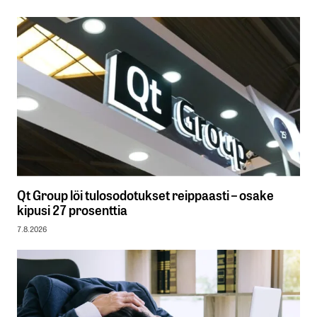
Qt Group löi tulosodotukset reippaasti – osake
kipusi 27 prosenttia
7.8.2026