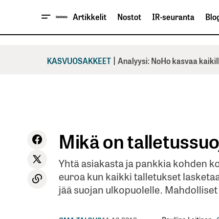
Artikkelit
Nostot
IR-seuranta
Blog
|
KASVUOSAKKEET
Analyysi: NoHo kasvaa kaikil
Mikä on talletussuo
Yhtä asiakasta ja pankkia kohden 
euroa kun kaikki talletukset lasketa
jää suojan ulkopuolelle. Mahdollise