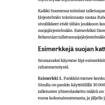
Kaikki Suomessa toimivat talletuspan
Järjestelmän toiminnasta vastaa Rah
sivuliikkeet eivät tähän joukkoon ku
suojajärjestelmään. Esimerkiksi Dan
Britannian talletussuojajärjestelmää
Esimerkkejä suojan kat
Seuraavaksi käymme läpi esimerkkitila
rahanmenetystä.
Esimerkki 1.
Pankkisi menee konkurs
Sinulla on pankin käyttötilillä 30 000 
talletusten yhteenlaskettu määrä on 
euroa kokonaissummasta, ja jäljelle j