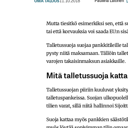
Pauliina Laitinen
OMA TALOUS
11.10.2018
Mutta tiesitkö esimerkiksi sen, että 
tai että korvauksia voi saada EU:n si
Talletussuoja suojaa pankkitileille tal
pysty niitä maksamaan. Tällöin talle
varojen takaisinmaksun asiakkaille.
Mitä talletussuoja katt
Talletussuojan piiriin kuuluvat yksit
talletuspankeissa. Suojan ulkopuolell
tilien varat, sillä niitä hallinnoi Sijo
Suoja kattaa myös pankkien säästötili
myös löytää sopivimman tilin omaan 