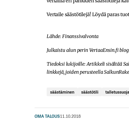
vertailla eri pankkien säästötilejä kät
Vertaile säästötilejä!
Löydä paras tuott
Lähde: Finanssivalvonta
Julkaistu alun perin VertaaEnsin.fi blog
Tiedoksi lukijoille: Artikkeli sisältä
linkkejä, joiden perusteella SalkunRak
säästäminen
säästötili
talletussuoj
OMA TALOUS
11.10.2018