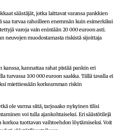
kaat säästäjät, jotka laittavat varansa pankkien
illä saa turvaa rahoilleen enemmän kuin esimerkiksi
tettyjä varoja vain enintään 20 000 euroon asti.
an neuvojen muodostamasta riskistä sijoittaja
en kanssa, kannattaa rahat pistää pankin eri
 alla turvassa 100 000 euroon saakka. Tällä tavalla ei
iksi miettiessään korkeamman riskin
tkä ole varma siitä, tarjoaako nykyinen tilisi
ihtaminen voi tulla ajankohtaiseksi. Eri säästötilejä
ta korkoa tuottavan vaihtoehdon löytämiseksi. Voit