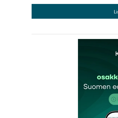
L
L
kirj
Sähköpostiosoitettasi ei julkaista.
Pakollis
Kommentti
*
Nimesi tai nimimerkkisi
*