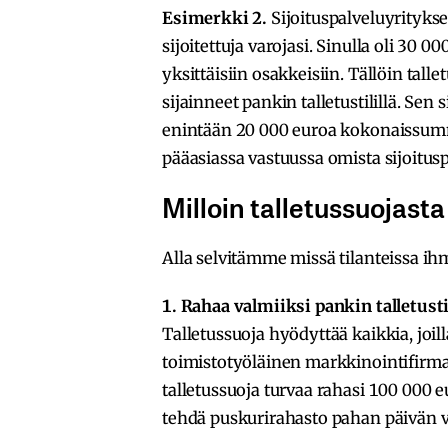
Esimerkki 2.
Sijoituspalveluyrityks
sijoitettuja varojasi. Sinulla oli 30 0
yksittäisiin osakkeisiin. Tällöin tall
sijainneet pankin talletustilillä. Sen
enintään 20 000 euroa kokonaissumm
pääasiassa vastuussa omista sijoitus
Milloin talletussuojast
Alla selvitämme missä tilanteissa ih
1. Rahaa valmiiksi pankin talletusti
Talletussuoja hyödyttää kaikkia, joilla
toimistotyöläinen markkinointifirmas
talletussuoja turvaa rahasi 100 000 e
tehdä puskurirahasto pahan päivän v