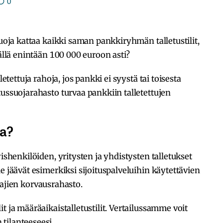
0
suoja kattaa kaikki saman pankkiryhmän talletustilit,
sällä enintään 100 000 euroon asti?
letettuja rahoja, jos pankki ei syystä tai toisesta
tussuojarahasto turvaa pankkiin talletettujen
aa?
yishenkilöiden, yritysten ja yhdistysten talletukset
e jäävät esimerkiksi sijoituspalveluihin käytettävien
ittajien korvausrahasto.
t ja määräaikaistalletustilit. Vertailussamme voit
tilanteeseesi.