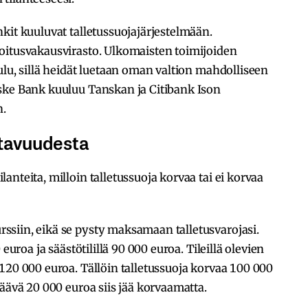
kit kuuluvat talletussuojajärjestelmään.
oitusvakausvirasto. Ulkomaisten toimijoiden
ulu, sillä heidät luetaan oman valtion mahdolliseen
ske Bank kuuluu Tanskan ja Citibank Ison
n.
tavuudesta
nteita, milloin talletussuoja korvaa tai ei korvaa
siin, eikä se pysty maksamaan talletusvarojasi.
euroa ja säästötilillä 90 000 euroa. Tileillä olevien
120 000 euroa. Tällöin talletussuoja korvaa 100 000
äävä 20 000 euroa siis jää korvaamatta.