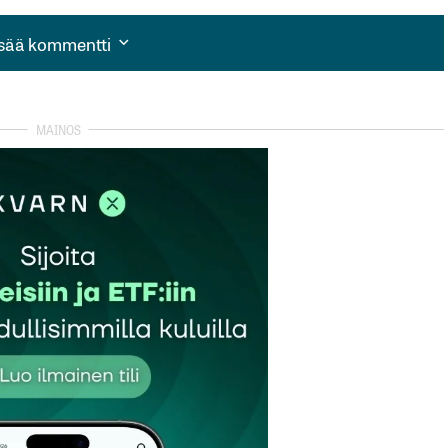
isää kommentti
isää kommentti
autua sisään
rekisteröityä
et kentät on merkitty
*
Sähköpostiosoitteesi
*