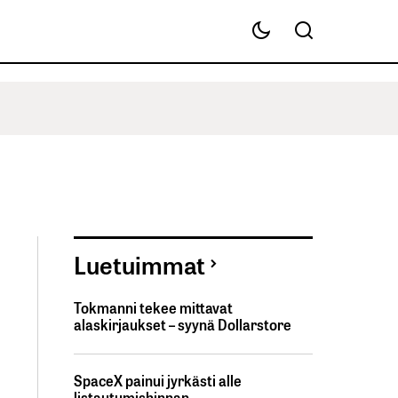
Luetuimmat
Tokmanni tekee mittavat
alaskirjaukset – syynä Dollarstore
SpaceX painui jyrkästi alle
listautumishinnan