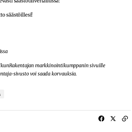
evästi säästötilivertailussa:
o säästöillesi!
issa
ä SalkunRakentajan markkinointikumppanin sivuille
entaja-sivusto voi saada korvauksia.
a