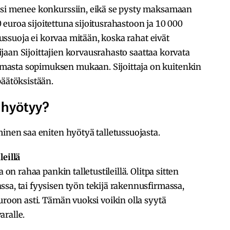
esi menee konkurssiin, eikä se pysty maksamaan
00 euroa sijoitettuna sijoitusrahastoon ja 10 000
etussuoja ei korvaa mitään, koska rahat eivät
 sijaan Sijoittajien korvausrahasto saattaa korvata
asta sopimuksen mukaan. Sijoittaja on kuitenkin
päätöksistään.
a hyötyy?
minen saa eniten hyötyä talletussuojasta.
leillä
 on rahaa pankin talletustileillä. Olitpa sitten
sa, tai fyysisen työn tekijä rakennusfirmassa,
uroon asti. Tämän vuoksi voikin olla syytä
aralle.