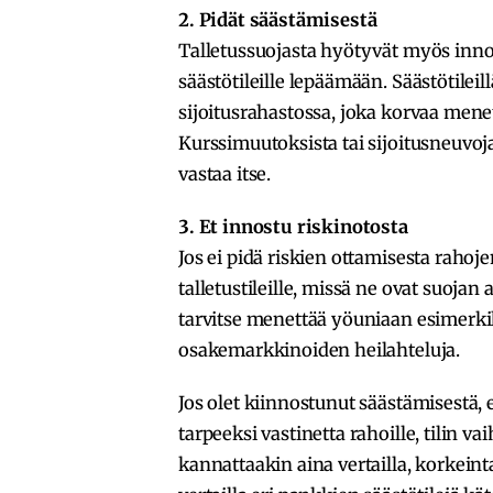
2. Pidät säästämisestä
Talletussuojasta hyötyvät myös innok
säästötileille lepäämään. Säästötile
sijoitusrahastossa, joka korvaa mene
Kurssimuutoksista tai sijoitusneuvoj
vastaa itse.
3. Et innostu riskinotosta
Jos ei pidä riskien ottamisesta rahoj
talletustileille, missä ne ovat suojan
tarvitse menettää yöuniaan esimerk
osakemarkkinoiden heilahteluja.
Jos olet kiinnostunut säästämisestä, e
tarpeeksi vastinetta rahoille, tilin va
kannattaakin aina vertailla, korkein