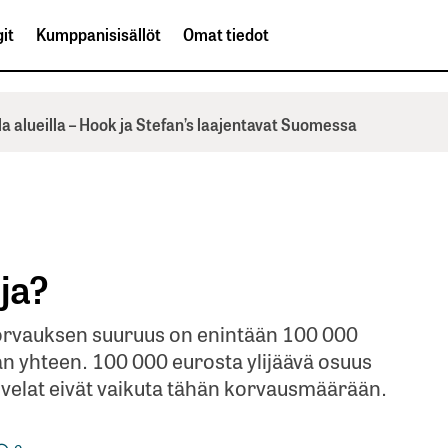
it
Kumppanisisällöt
Omat tiedot
la alueilla – Hook ja Stefan’s laajentavat Suomessa
ja?
korvauksen suuruus on enintään 100 000
an yhteen. 100 000 eurosta ylijäävä osuus
t velat eivät vaikuta tähän korvausmäärään.