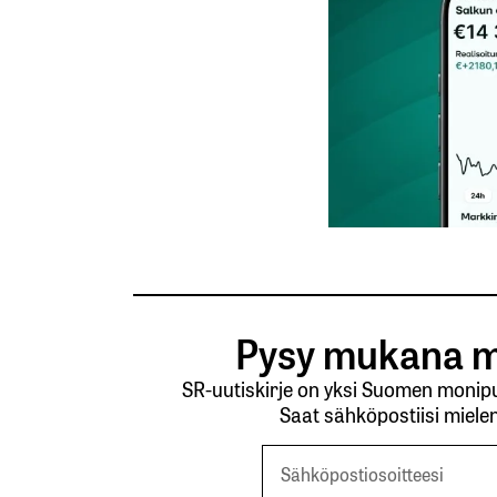
Tilaa SalkunRakentajan uutiskirje
Lähetä kommentti
Pysy mukana m
SR-uutiskirje on yksi Suomen monipuo
Saat sähköpostiisi mielen