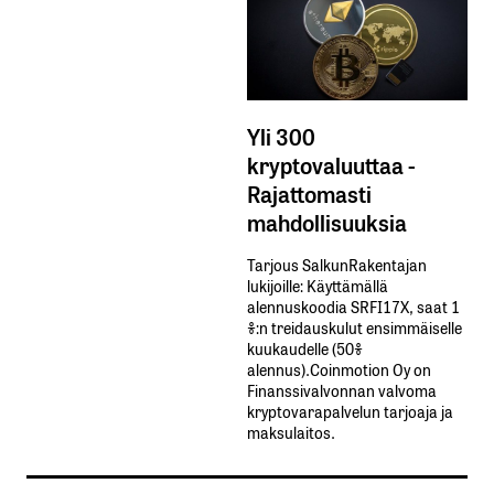
Yli 300
kryptovaluuttaa -
Rajattomasti
mahdollisuuksia
Tarjous SalkunRakentajan
lukijoille: Käyttämällä​ ​
alennuskoodia​ ​SRFI17X,​ ​saat​ ​1
%:n treidauskulut​ ​ensimmäiselle​ ​
kuukaudelle​ ​(50%​ ​
alennus).Coinmotion Oy on
Finanssivalvonnan valvoma
kryptovarapalvelun tarjoaja ja
maksulaitos.