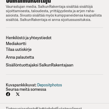
Vaurastujan media. SalkunRakentaja sisältää sisältöjä
sijoittamisesta, taloudesta, yrittäjyydesta ja arjen raha-
asioista. Sivusto sisältää myös kumppaneidensa kaupallista
sisältöä. SalkunRakentaja ei anna sijoitussuosituksia.
Henkilöstö ja yhteystiedot
Mediakortti
Tilaa uutiskirje
Anna palautetta
Sisällöntuottajaksi SalkunRakentajaan
Kuvapankkikuvat:
Depositphotos
Seuraa meitä somessa
Tietosuojaseloste
Käyttöehdot
Evästevalinnat