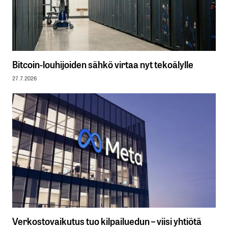
Bitcoin-louhijoiden sähkö virtaa nyt tekoälylle
27.7.2026
Verkostovaikutus tuo kilpailuedun – viisi yhtiötä