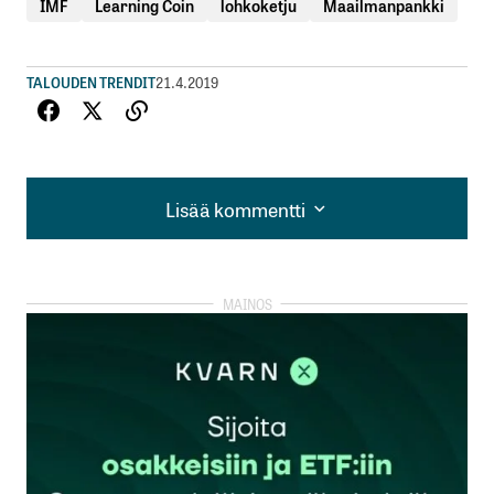
IMF
Learning Coin
lohkoketju
Maailmanpankki
TALOUDEN TRENDIT
21.4.2019
Lisää kommentti
Lisää kommentti
kirjautua
sisään
rekisteröityä