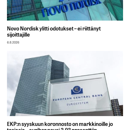
Novo Nordisk ylitti odotukset – ei riittänyt
sijoittajille
6.8.2026
EKP:n syyskuun koronnosto on markkinoille jo
tosiasia – euribor nousi 2,93 prosenttiin