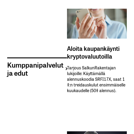
Aloita kaupankäynti
kryptovaluutoilla
Kumppanipalvelut
Tarjous SalkunRakentajan
ja edut
lukijoille: Käyttämällä​ ​
alennuskoodia​ ​SRFI17X,​ ​saat​ ​1
%:n treidauskulut​ ​ensimmäiselle​ ​
kuukaudelle​ ​(50%​ ​alennus).