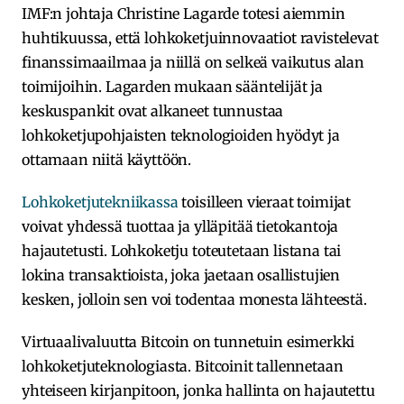
IMF:n johtaja Christine Lagarde totesi aiemmin
huhtikuussa, että lohkoketjuinnovaatiot ravistelevat
finanssimaailmaa ja niillä on selkeä vaikutus alan
toimijoihin. Lagarden mukaan sääntelijät ja
keskuspankit ovat alkaneet tunnustaa
lohkoketjupohjaisten teknologioiden hyödyt ja
ottamaan niitä käyttöön.
Lohkoketjutekniikassa
toisilleen vieraat toimijat
voivat yhdessä tuottaa ja ylläpitää tietokantoja
hajautetusti. Lohkoketju toteutetaan listana tai
lokina transaktioista, joka jaetaan osallistujien
kesken, jolloin sen voi todentaa monesta lähteestä.
Virtuaalivaluutta Bitcoin on tunnetuin esimerkki
lohkoketjuteknologiasta. Bitcoinit tallennetaan
yhteiseen kirjanpitoon, jonka hallinta on hajautettu