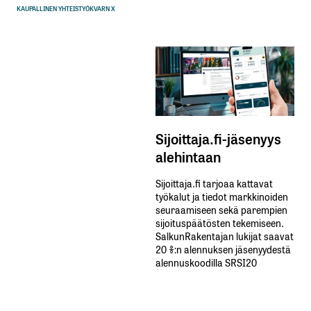
KAUPALLINEN YHTEISTYÖ
KVARN X
Sijoittaja.fi-jäsenyys
alehintaan
Sijoittaja.fi tarjoaa kattavat
työkalut ja tiedot markkinoiden
seuraamiseen sekä parempien
sijoituspäätösten tekemiseen.
SalkunRakentajan lukijat saavat
20 %:n alennuksen jäsenyydestä
alennuskoodilla SRSI20