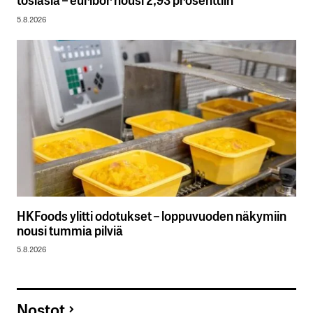
5.8.2026
HKFoods ylitti odotukset – loppuvuoden näkymiin
nousi tummia pilviä
5.8.2026
Nostot