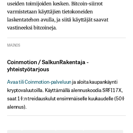
useiden toimijoiden kesken. Bitcoin-siirrot
varmistetaan käyttäjien tietokoneiden
laskentatehon avulla, ja siitä käyttäjät saavat
vastineeksi bitcoineja.
MAINOS
Coinmotion​ / ​SalkunRakentaja ​-​​
yhteistyötarjous
Avaa​ ​tili​ ​Coinmotion-palveluun
ja aloita kaupankäynti
kryptovaluutoilla.​ ​Käyttämällä​ ​alennuskoodia​ ​SRFI17X,​ ​
saat​ ​1%:n treidauskulut​ ​ensimmäiselle​ ​kuukaudelle​ ​(50%​ ​
alennus).