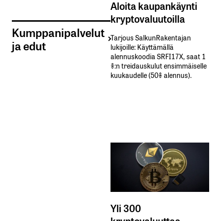
Aloita kaupankäynti
kryptovaluutoilla
Kumppanipalvelut
Tarjous SalkunRakentajan
ja edut
lukijoille: Käyttämällä​ ​
alennuskoodia​ ​SRFI17X,​ ​saat​ ​1
%:n treidauskulut​ ​ensimmäiselle​ ​
kuukaudelle​ ​(50%​ ​alennus).
Yli 300
kryptovaluuttaa -