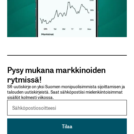
Nimesi tai nimimerkkisi
*
Sähköpostiosoitteesi
*
Tilaa SalkunRakentajan uutiskirje
Pysy mukana markkinoiden
Lähetä kommentti
rytmissä!
SR-uutiskirje on yksi Suomen monipuolisimmista sijoittamisen ja
talouden uutiskirjeistä. Saat sähköpostiisi mielenkiintoisimmat
sisällöt kolmesti viikossa.