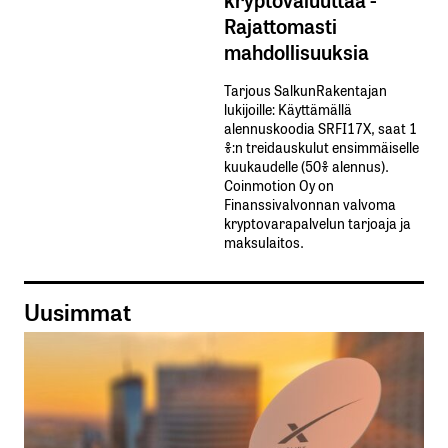
Rajattomasti
mahdollisuuksia
Tarjous SalkunRakentajan
lukijoille: Käyttämällä​ ​
alennuskoodia​ ​SRFI17X,​ ​saat​ ​1
%:n treidauskulut​ ​ensimmäiselle​ ​
kuukaudelle​ ​(50%​ ​alennus).
Coinmotion Oy on
Finanssivalvonnan valvoma
kryptovarapalvelun tarjoaja ja
maksulaitos.
Uusimmat