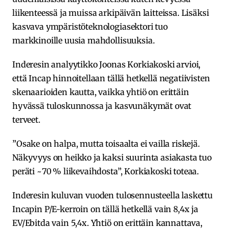
liikenteessä ja muissa arkipäivän laitteissa. Lisäksi
kasvava ympäristöteknologiasektori tuo
markkinoille uusia mahdollisuuksia.
Inderesin analyytikko Joonas Korkiakoski arvioi,
että Incap hinnoitellaan tällä hetkellä negatiivisten
skenaarioiden kautta, vaikka yhtiö on erittäin
hyvässä tuloskunnossa ja kasvunäkymät ovat
terveet.
”Osake on halpa, mutta toisaalta ei vailla riskejä.
Näkyvyys on heikko ja kaksi suurinta asiakasta tuo
peräti ~70 % liikevaihdosta”, Korkiakoski toteaa.
Inderesin kuluvan vuoden tulosennusteella laskettu
Incapin P/E-kerroin on tällä hetkellä vain 8,4x ja
EV/Ebitda vain 5,4x. Yhtiö on erittäin kannattava,