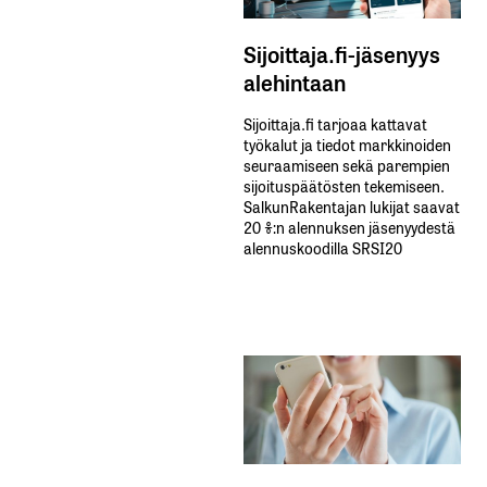
Sijoittaja.fi-jäsenyys
alehintaan
Sijoittaja.fi tarjoaa kattavat
työkalut ja tiedot markkinoiden
seuraamiseen sekä parempien
sijoituspäätösten tekemiseen.
SalkunRakentajan lukijat saavat
20 %:n alennuksen jäsenyydestä
alennuskoodilla SRSI20