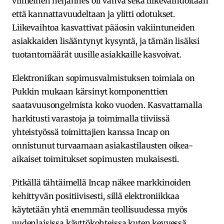
viimeinen neljännes oli vahva sekä liikevaihdoltaan
että kannattavuudeltaan ja ylitti odotukset.
Liikevaihtoa kasvattivat pääosin vakiintuneiden
asiakkaiden lisääntynyt kysyntä, ja tämän lisäksi
tuotantomäärät uusille asiakkaille kasvoivat.
Elektroniikan sopimusvalmistuksen toimiala on
Pukkin mukaan kärsinyt komponenttien
saatavuusongelmista koko vuoden. Kasvattamalla
harkitusti varastoja ja toimimalla tiiviissä
yhteistyössä toimittajien kanssa Incap on
onnistunut turvaamaan asiakastilausten oikea-
aikaiset toimitukset sopimusten mukaisesti.
Pitkällä tähtäimellä Incap näkee markkinoiden
kehittyvän positiivisesti, sillä elektroniikkaa
käytetään yhtä enemmän teollisuudessa myös
uudenlaisissa käyttökohteissa kuten kevyessä