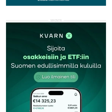
Lisää kommentti
kirjautua
sisään
rekisteröityä
Sähköpostiosoitettasi ei julkaista.
Pakolliset
kentät on merkitty
*
Kommentti
*