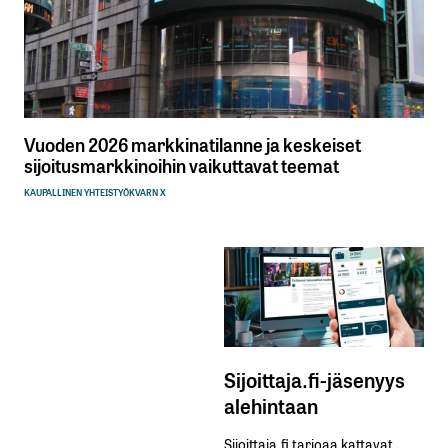
Vuoden 2026 markkinatilanne ja keskeiset
sijoitusmarkkinoihin vaikuttavat teemat
KAUPALLINEN YHTEISTYÖ
KVARN X
Sijoittaja.fi-jäsenyys
alehintaan
Sijoittaja.fi tarjoaa kattavat