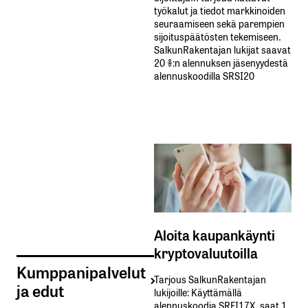
työkalut ja tiedot markkinoiden
seuraamiseen sekä parempien
sijoituspäätösten tekemiseen.
SalkunRakentajan lukijat saavat
20 %:n alennuksen jäsenyydestä
alennuskoodilla SRSI20
Aloita kaupankäynti
kryptovaluutoilla
Kumppanipalvelut
Tarjous SalkunRakentajan
ja edut
lukijoille: Käyttämällä​ ​
alennuskoodia​ ​SRFI17X,​ ​saat​ ​1