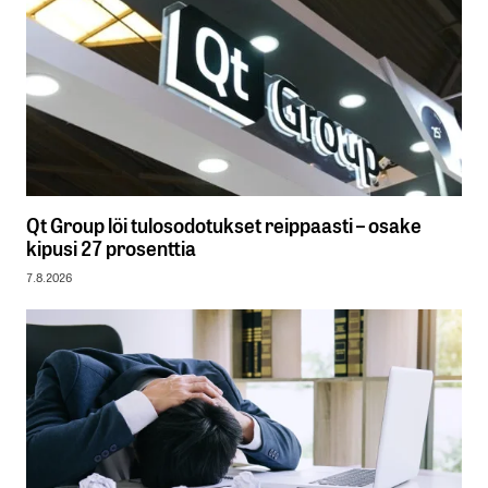
Qt Group löi tulosodotukset reippaasti – osake
kipusi 27 prosenttia
7.8.2026