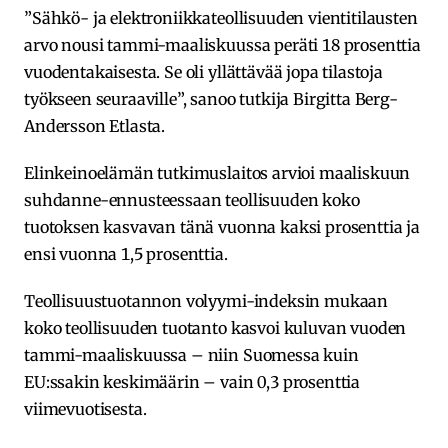
”Sähkö- ja elektroniikkateollisuuden vientitilausten
arvo nousi tammi-maaliskuussa peräti 18 prosenttia
vuodentakaisesta. Se oli yllättävää jopa tilastoja
työkseen seuraaville”, sanoo tutkija Birgitta Berg-
Andersson Etlasta.
Elinkeinoelämän tutkimuslaitos arvioi maaliskuun
suhdanne-ennusteessaan teollisuuden koko
tuotoksen kasvavan tänä vuonna kaksi prosenttia ja
ensi vuonna 1,5 prosenttia.
Teollisuustuotannon volyymi-indeksin mukaan
koko teollisuuden tuotanto kasvoi kuluvan vuoden
tammi-maaliskuussa – niin Suomessa kuin
EU:ssakin keskimäärin – vain 0,3 prosenttia
viimevuotisesta.