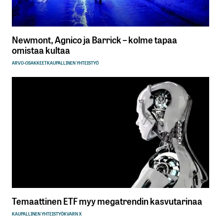
Newmont, Agnico ja Barrick – kolme tapaa
omistaa kultaa
ARVO-OSAKKEET
KAUPALLINEN YHTEISTYÖ
Temaattinen ETF myy megatrendin kasvutarinaa
KAUPALLINEN YHTEISTYÖ
KVARN X