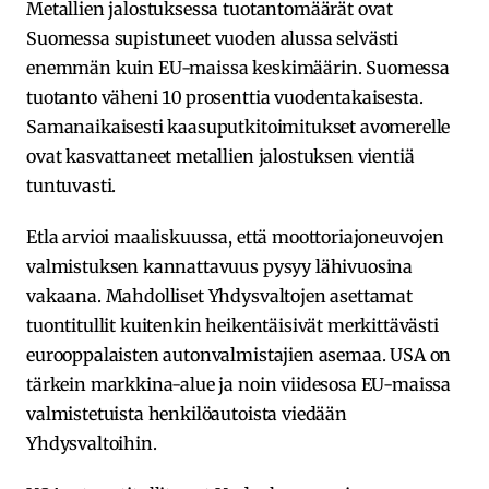
Metallien jalostuksessa tuotantomäärät ovat
Suomessa supistuneet vuoden alussa selvästi
enemmän kuin EU-maissa keskimäärin. Suomessa
tuotanto väheni 10 prosenttia vuodentakaisesta.
Samanaikaisesti kaasuputkitoimitukset avomerelle
ovat kasvattaneet metallien jalostuksen vientiä
tuntuvasti.
Etla arvioi maaliskuussa, että moottoriajoneuvojen
valmistuksen kannattavuus pysyy lähivuosina
vakaana. Mahdolliset Yhdysvaltojen asettamat
tuontitullit kuitenkin heikentäisivät merkittävästi
eurooppalaisten autonvalmistajien asemaa. USA on
tärkein markkina-alue ja noin viidesosa EU-maissa
valmistetuista henkilöautoista viedään
Yhdysvaltoihin.