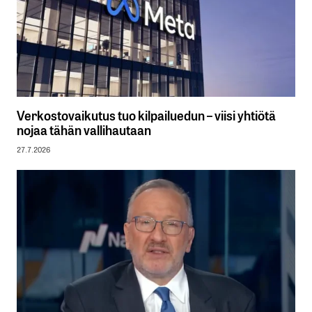
Verkostovaikutus tuo kilpailuedun – viisi yhtiötä
nojaa tähän vallihautaan
27.7.2026