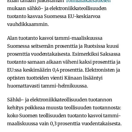
Etlan tänään julkistaman
Toimialakatsauksen
mukaan sähkö- ja elektroniikkateollisuuden
tuotanto kasvaa Suomessa EU-keskiarvoa
vauhdikkaammin.
Alan tuotanto kasvoi tammi-maaliskuussa
Suomessa seitsemän prosenttia ja Ruotsissa kuusi
prosenttia vuodentakaisesta. Esimerkiksi Saksassa
tuotanto samaan aikaan väheni kaksi prosenttia ja
EU:ssa keskimäärin 0,4 prosenttia. Elektronisten ja
optisten tuotteiden vienti Kiinaan lisääntyi
huomattavasti tammi-helmikuussa.
Sähkö- ja elektroniikkateollisuuden tuotannon
kehitys poikkeaa muusta teollisuuden tuotannosta:
koko Suomen teollisuuden tuotanto kasvoi tammi-
maaliskuussa vain 0,3 prosenttia vuodentakaisesta.