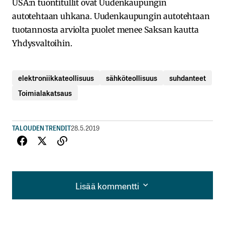
USA:n tuontitullit ovat Uudenkaupungin
autotehtaan uhkana. Uudenkaupungin autotehtaan
tuotannosta arviolta puolet menee Saksan kautta
Yhdysvaltoihin.
elektroniikkateollisuus
sähköteollisuus
suhdanteet
Toimialakatsaus
TALOUDEN TRENDIT
28.5.2019
Lisää kommentti
Lisää kommentti