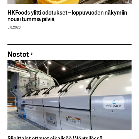
HKFoods ylitti odotukset – loppuvuoden näkymiin
nousi tummia pilviä
5.8.2026
Nostot
Sijoittajat ottavat aikalisää Wärtsilässä