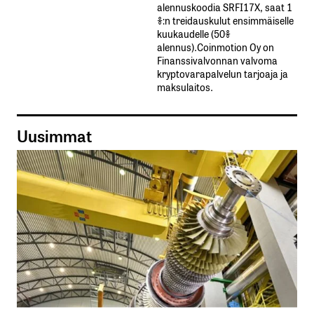
alennuskoodia​ ​SRFI17X,​ ​saat​ ​1
%:n treidauskulut​ ​ensimmäiselle​ ​
kuukaudelle​ ​(50%​ ​
alennus).Coinmotion Oy on
Finanssivalvonnan valvoma
kryptovarapalvelun tarjoaja ja
maksulaitos.
Uusimmat