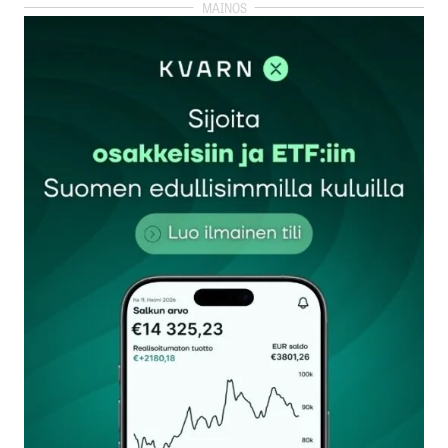
kirjautua
sisään
rekisteröityä
Sähköpostiosoitettasi ei julkaista.
Pakolliset
kentät on merkitty
*
Kommentti
*
Nimesi tai nimimerkkisi
*