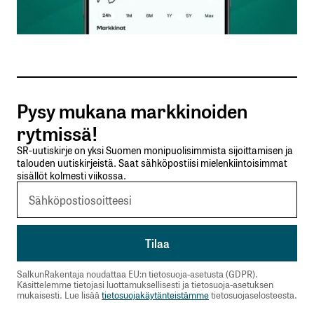
Sähköpostiosoitteesi
*
Tilaa SalkunRakentajan uutiskirje
Pysy mukana markkinoiden
Lähetä kommentti
rytmissä!
SR-uutiskirje on yksi Suomen monipuolisimmista sijoittamisen ja
talouden uutiskirjeistä. Saat sähköpostiisi mielenkiintoisimmat
sisällöt kolmesti viikossa.
SalkunRakentaja noudattaa EU:n tietosuoja-asetusta (GDPR).
Käsittelemme tietojasi luottamuksellisesti ja tietosuoja-asetuksen
mukaisesti. Lue lisää
tietosuojakäytänteistämme
tietosuojaselosteesta.