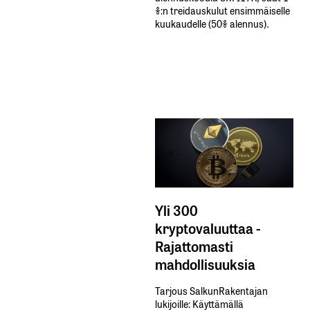
%:n treidauskulut​ ​ensimmäiselle​ ​
kuukaudelle​ ​(50%​ ​alennus).
Yli 300
kryptovaluuttaa -
Rajattomasti
mahdollisuuksia
Tarjous SalkunRakentajan
lukijoille: Käyttämällä​ ​