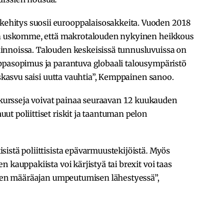
hitys suosii eurooppalaisosakkeita. Vuoden 2018
een uskomme, että makrotalouden nykyinen heikkous
innoissa. Talouden keskeisissä tunnusluvuissa on
ppasopimus ja parantuva globaali talousympäristö
uskasvu saisi uutta vauhtia”, Kemppainen sanoo.
ursseja voivat painaa seuraavan 12 kuukauden
t poliittiset riskit ja taantuman pelon
istä poliittisista epävarmuustekijöistä. Myös
 kauppakiista voi kärjistyä tai brexit voi taas
uisen määräajan umpeutumisen lähestyessä”,