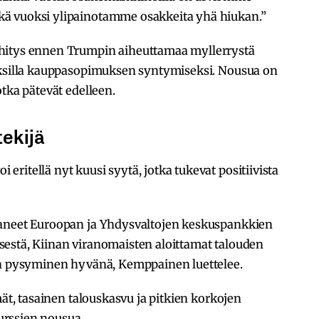
ä vuoksi ylipainotamme osakkeita yhä hiukan.”
hitys ennen Trumpin aiheuttamaa myllerrystä
uksilla kauppasopimuksen syntymiseksi. Nousua on
tka pätevät edelleen.
tekijä
ritellä nyt kuusi syytä, jotka tukevat positiivista
taneet Euroopan ja Yhdysvaltojen keskuspankkien
estä, Kiinan viranomaisten aloittamat talouden
en pysyminen hyvänä, Kemppainen luettelee.
mät, tasainen talouskasvu ja pitkien korkojen
rssien nousua.