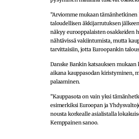
”Arviomme mukaan tämänhetkinen ke
taloudellisen äkkijarrutuksen jälk
näkyy eurooppalaisten osakkeiden h
nähtävissä vakiintumista, mutta kau
tarvittaisiin, jotta Euroopankin talo
Danske Bankin katsauksen mukaan k
aikana kauppasodan kiristyminen, muu
palaaminen.
”Kauppasota on vain yksi tämänhetkis
esimerkiksi Euroopan ja Yhdysvaltojen
nousta korkealle asialistalla lokak
Kemppainen sanoo.