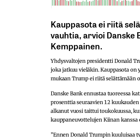
Kauppasota ei riitä se
vauhtia, arvioi Danske 
Kemppainen.
Yhdysvaltojen presidentti Donald T
joka jatkuu vieläkin. Kauppasota on
mukaan Trump ei riitä selättämään 
Danske Bank ennustaa tuoreessa ka
prosenttia seuraavien 12 kuukauden
alkanut vuosi taittui toukokuussa, k
kauppaneuvottelujen Kiinan kanssa et
”Ennen Donald Trumpin kuuluisaa tvii