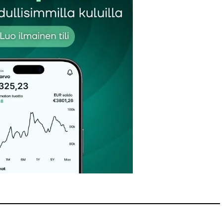
Sähköpostiosoitteesi
*