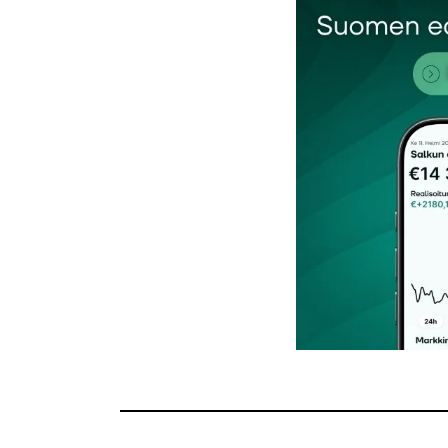
Kommentti
*
Nimesi tai nimimerkkisi
*
Tilaa SalkunRakentajan uutiskirje
Lähetä kommentti