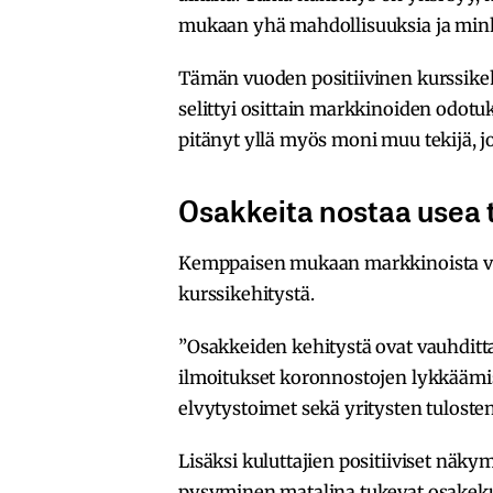
mukaan yhä mahdollisuuksia ja mink
Tämän vuoden positiivinen kurssike
selittyi osittain markkinoiden odot
pitänyt yllä myös moni muu tekijä, jo
Osakkeita nostaa usea 
Kemppaisen mukaan markkinoista voi e
kurssikehitystä.
”Osakkeiden kehitystä ovat vauhdit
ilmoitukset koronnostojen lykkäämis
elvytystoimet sekä yritysten tulost
Lisäksi kuluttajien positiiviset näky
pysyminen matalina tukevat osakeku