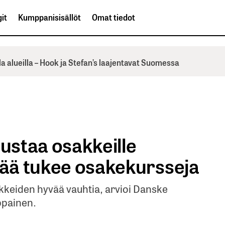
it
Kumppanisisällöt
Omat tiedot
la alueilla – Hook ja Stefan’s laajentavat Suomessa
nustaa osakkeille
jää tukee osakekursseja
kkeiden hyvää vauhtia, arvioi Danske
ppainen.