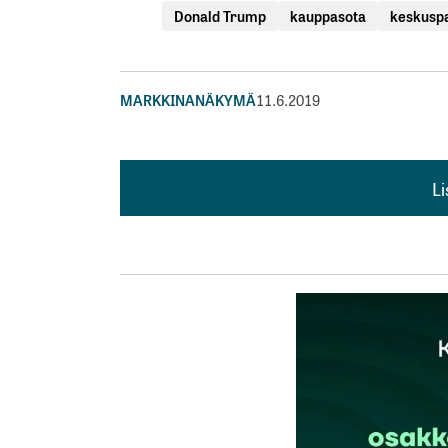
Donald Trump
kauppasota
keskuspa
MARKKINANÄKYMÄ
11.6.2019
L
L
kirj
Sähköpostiosoitettasi ei julkaista.
Pakollis