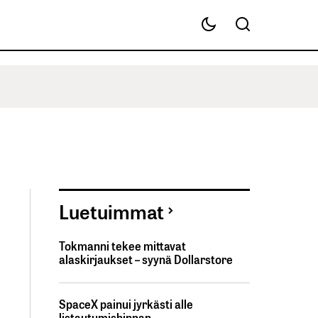
Luetuimmat
Tokmanni tekee mittavat
alaskirjaukset – syynä Dollarstore
SpaceX painui jyrkästi alle
listautumishinnan