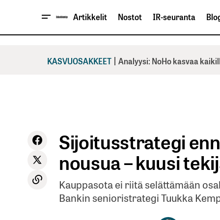
Artikkelit
Nostot
IR-seuranta
Blog
|
KASVUOSAKKEET
Analyysi: NoHo kasvaa kaikil
Sijoitusstrategi en
nousua – kuusi teki
Kauppasota ei riitä selättämään osa
Bankin senioristrategi Tuukka Kem