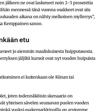
en jälkeen ne ovat laskeneet noin 2-3 prosenttia
 Tähän mennessä tänä vuonna osakkeet ovat siis
kuukauden aikana on nähty melkoinen myllerrys”,
kka Kemppainen sanoo.
enkään etu
askeneet jo aiemmin maaliskuisesta huipputasosta.
yksen jäljiltä kurssit ovat nyt vuoden huipuista
kuminen ei kuitenkaan ole Kiinan tai
let, joten todennäköisin skenaario on
vät yhteisen sävelen seuraavan puolen vuoden
 minkä vuoksi osakemarkkinoilla on arviomme