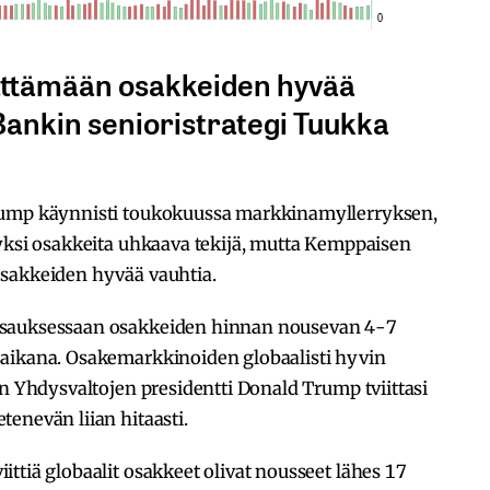
lättämään osakkeiden hyvää
Bankin senioristrategi Tuukka
rump käynnisti toukokuussa markkinamyllerryksen,
 yksi osakkeita uhkaava tekijä, mutta Kemppaisen
osakkeiden hyvää vauhtia.
tsauksessaan osakkeiden hinnan nousevan 4-7
 aikana. Osakemarkkinoiden globaalisti hyvin
un Yhdysvaltojen presidentti Donald Trump tviittasi
enevän liian hitaasti.
ttiä globaalit osakkeet olivat nousseet lähes 17