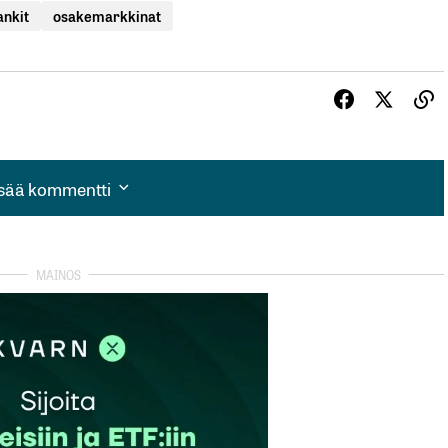
nkit
osakemarkkinat
isää kommentti
isää kommentti
autua sisään
rekisteröityä
et kentät on merkitty
*