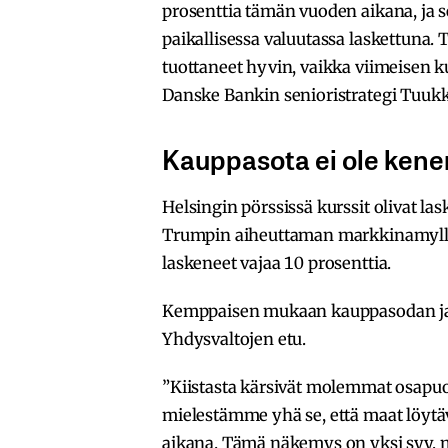
prosenttia tämän vuoden aikana, ja s
paikallisessa valuutassa laskettuna.
tuottaneet hyvin, vaikka viimeisen 
Danske Bankin senioristrategi Tuu
Kauppasota ei ole ken
Helsingin pörssissä kurssit olivat l
Trumpin aiheuttaman markkinamyllerr
laskeneet vajaa 10 prosenttia.
Kemppaisen mukaan kauppasodan jat
Yhdysvaltojen etu.
”Kiistasta kärsivät molemmat osapuo
mielestämme yhä se, että maat löytä
aikana. Tämä näkemys on yksi syy,