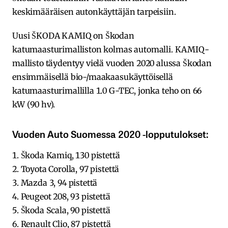
keskimääräisen autonkäyttäjän tarpeisiin.
Uusi ŠKODA KAMIQ on Škodan
katumaasturimalliston kolmas automalli. KAMIQ-
mallisto täydentyy vielä vuoden 2020 alussa Škodan
ensimmäisellä bio-/maakaasukäyttöisellä
katumaasturimallilla 1.0 G-TEC, jonka teho on 66
kW (90 hv).
Vuoden Auto Suomessa 2020 -lopputulokset:
1. Škoda Kamiq, 130 pistettä
2. Toyota Corolla, 97 pistettä
3. Mazda 3, 94 pistettä
4. Peugeot 208, 93 pistettä
5. Škoda Scala, 90 pistettä
6. Renault Clio, 87 pistettä