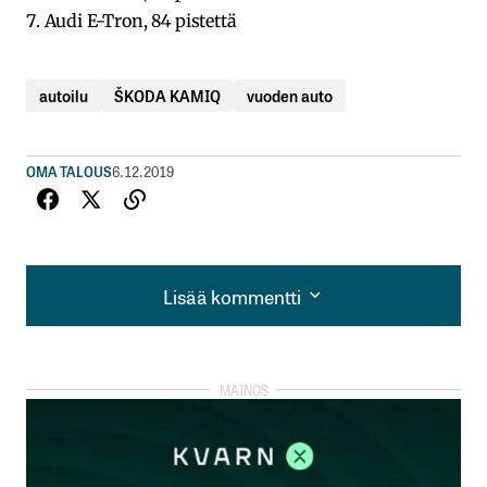
7. Audi E-Tron, 84 pistettä
autoilu
ŠKODA KAMIQ
vuoden auto
OMA TALOUS
6.12.2019
Lisää kommentti
Lisää kommentti
kirjautua
sisään
rekisteröityä