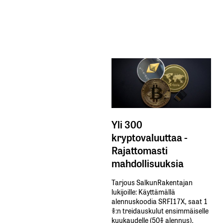
Yli 300
kryptovaluuttaa -
Rajattomasti
mahdollisuuksia
Tarjous SalkunRakentajan
lukijoille: Käyttämällä​ ​
alennuskoodia​ ​SRFI17X,​ ​saat​ ​1
%:n treidauskulut​ ​ensimmäiselle​ ​
kuukaudelle​ ​(50%​ ​alennus).