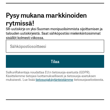
Tilaa SalkunRakentajan uutiskirje
Pysy mukana markkinoiden
Lähetä kommentti
rytmissä!
SR-uutiskirje on yksi Suomen monipuolisimmista sijoittamisen ja
talouden uutiskirjeistä. Saat sähköpostiisi mielenkiintoisimmat
sisällöt kolmesti viikossa.
SalkunRakentaja noudattaa EU:n tietosuoja-asetusta (GDPR).
Käsittelemme tietojasi luottamuksellisesti ja tietosuoja-asetuksen
mukaisesti. Lue lisää
tietosuojakäytänteistämme
tietosuojaselosteesta.