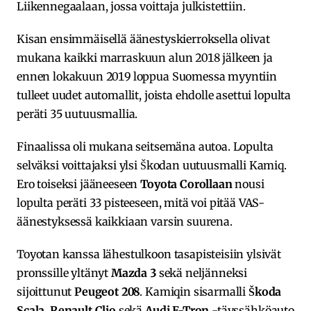
Liikennegaalaan, jossa voittaja julkistettiin.
Kisan ensimmäisellä äänestyskierroksella olivat
mukana kaikki marraskuun alun 2018 jälkeen ja
ennen lokakuun 2019 loppua Suomessa myyntiin
tulleet uudet automallit, joista ehdolle asettui lopulta
peräti 35 uutuusmallia.
Finaalissa oli mukana seitsemäna autoa. Lopulta
selväksi voittajaksi ylsi Škodan uutuusmalli Kamiq.
Ero toiseksi jääneeseen
Toyota Corollaan
nousi
lopulta peräti 33 pisteeseen, mitä voi pitää VAS-
äänestyksessä kaikkiaan varsin suurena.
Toyotan kanssa lähestulkoon tasapisteisiin ylsivät
pronssille yltänyt
Mazda 3
sekä neljänneksi
sijoittunut
Peugeot 208
. Kamiqin sisarmalli
Škoda
Scala, Renault Clio
sekä
Audi E-Tron
-täyssähköauto