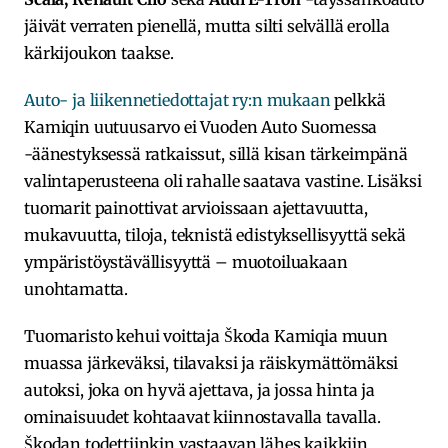
jäivät verraten pienellä, mutta silti selvällä erolla
kärkijoukon taakse.
Auto- ja liikennetiedottajat ry:n mukaan
pelkkä
Kamiqin uutuusarvo ei Vuoden Auto Suomessa
-äänestyksessä ratkaissut, sillä kisan tärkeimpänä
valintaperusteena oli rahalle saatava vastine. Lisäksi
tuomarit painottivat arvioissaan ajettavuutta,
mukavuutta, tiloja, teknistä edistyksellisyyttä sekä
ympäristöystävällisyyttä – muotoiluakaan
unohtamatta.
Tuomaristo kehui voittaja Škoda Kamiqia muun
muassa järkeväksi, tilavaksi ja räiskymättömäksi
autoksi, joka on hyvä ajettava, ja jossa hinta ja
ominaisuudet kohtaavat kiinnostavalla tavalla.
Škodan todettiinkin vastaavan lähes kaikkiin