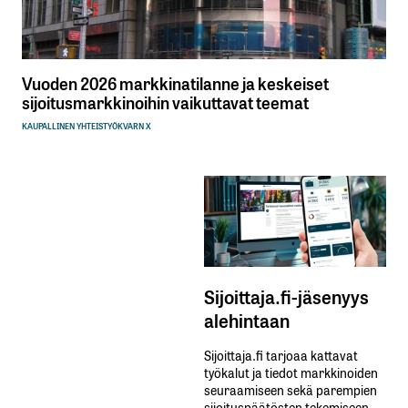
Vuoden 2026 markkinatilanne ja keskeiset
sijoitusmarkkinoihin vaikuttavat teemat
KAUPALLINEN YHTEISTYÖ
KVARN X
Sijoittaja.fi-jäsenyys
alehintaan
Sijoittaja.fi tarjoaa kattavat
työkalut ja tiedot markkinoiden
seuraamiseen sekä parempien
sijoituspäätösten tekemiseen.