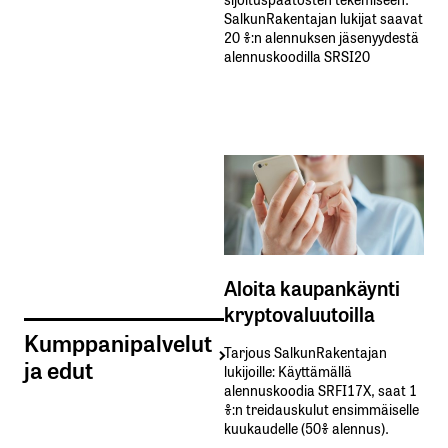
SalkunRakentajan lukijat saavat
20 %:n alennuksen jäsenyydestä
alennuskoodilla SRSI20
Aloita kaupankäynti
kryptovaluutoilla
Kumppanipalvelut
Tarjous SalkunRakentajan
ja edut
lukijoille: Käyttämällä​ ​
alennuskoodia​ ​SRFI17X,​ ​saat​ ​1
%:n treidauskulut​ ​ensimmäiselle​ ​
kuukaudelle​ ​(50%​ ​alennus).