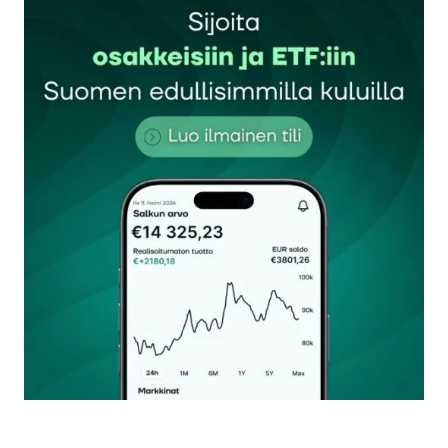
Sähköpostiosoitettasi ei julkaista.
Pakolliset
kentät on merkitty
*
Kommentti
*
Nimesi tai nimimerkkisi
*
Sähköpostiosoitteesi
*