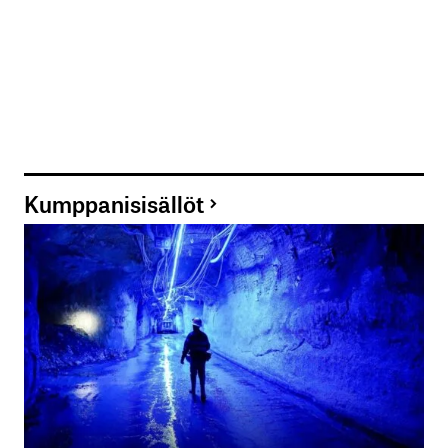
Kumppanisisällöt