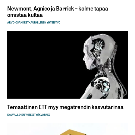
Newmont, Agnico ja Barrick – kolme tapaa
omistaa kultaa
ARVO-OSAKKEET
KAUPALLINEN YHTEISTYÖ
Temaattinen ETF myy megatrendin kasvutarinaa
KAUPALLINEN YHTEISTYÖ
KVARN X