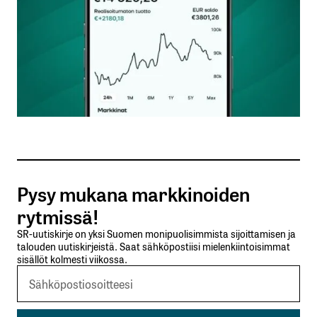
Nimesi tai nimimerkkisi
*
Sähköpostiosoitteesi
*
Tilaa SalkunRakentajan uutiskirje
Pysy mukana markkinoiden
Lähetä kommentti
rytmissä!
SR-uutiskirje on yksi Suomen monipuolisimmista sijoittamisen ja
talouden uutiskirjeistä. Saat sähköpostiisi mielenkiintoisimmat
sisällöt kolmesti viikossa.