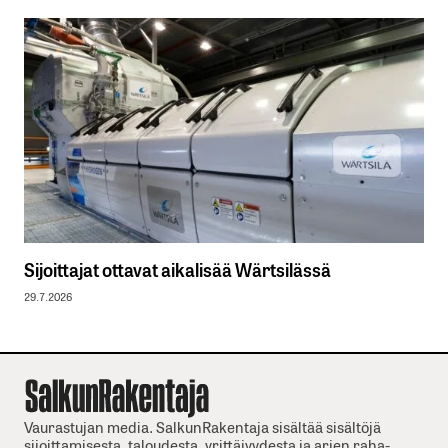
Sijoittajat ottavat aikalisää Wärtsilässä
29.7.2026
Vaurastujan media. SalkunRakentaja sisältää sisältöjä
sijoittamisesta, taloudesta, yrittäjyydesta ja arjen raha-