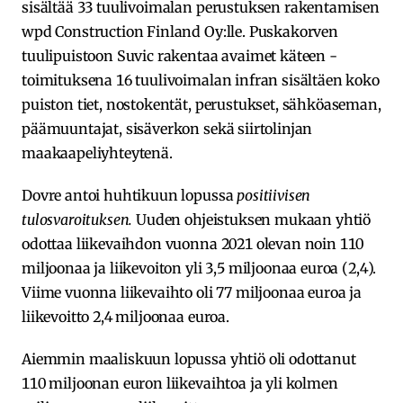
sisältää 33 tuulivoimalan perustuksen rakentamisen
wpd Construction Finland Oy:lle. Puskakorven
tuulipuistoon Suvic rakentaa avaimet käteen -
toimituksena 16 tuulivoimalan infran sisältäen koko
puiston tiet, nostokentät, perustukset, sähköaseman,
päämuuntajat, sisäverkon sekä siirtolinjan
maakaapeliyhteytenä.
Dovre antoi huhtikuun lopussa
positiivisen
tulosvaroituksen.
Uuden ohjeistuksen mukaan yhtiö
odottaa liikevaihdon vuonna 2021 olevan noin 110
miljoonaa ja liikevoiton yli 3,5 miljoonaa euroa (2,4).
Viime vuonna liikevaihto oli 77 miljoonaa euroa ja
liikevoitto 2,4 miljoonaa euroa.
Aiemmin maaliskuun lopussa yhtiö oli odottanut
110 miljoonan euron liikevaihtoa ja yli kolmen