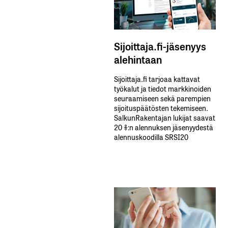
Sijoittaja.fi-jäsenyys
alehintaan
Sijoittaja.fi tarjoaa kattavat
työkalut ja tiedot markkinoiden
seuraamiseen sekä parempien
sijoituspäätösten tekemiseen.
SalkunRakentajan lukijat saavat
20 %:n alennuksen jäsenyydestä
alennuskoodilla SRSI20