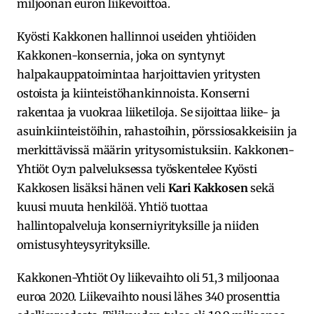
miljoonan euron liikevoittoa.
Kyösti Kakkonen hallinnoi useiden yhtiöiden
Kakkonen-konsernia, joka on syntynyt
halpakauppatoimintaa harjoittavien yritysten
ostoista ja kiinteistöhankinnoista. Konserni
rakentaa ja vuokraa liiketiloja. Se sijoittaa liike- ja
asuinkiinteistöihin, rahastoihin, pörssiosakkeisiin ja
merkittävissä määrin yritysomistuksiin. Kakkonen-
Yhtiöt Oy:n palveluksessa työskentelee Kyösti
Kakkosen lisäksi hänen veli
Kari Kakkosen
sekä
kuusi muuta henkilöä. Yhtiö tuottaa
hallintopalveluja konserniyrityksille ja niiden
omistusyhteysyrityksille.
Kakkonen-Yhtiöt Oy liikevaihto oli 51,3 miljoonaa
euroa 2020. Liikevaihto nousi lähes 340 prosenttia