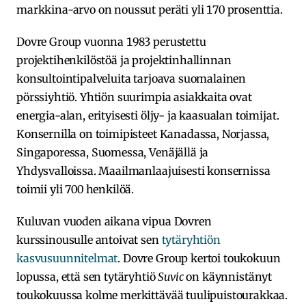
markkina-arvo on noussut peräti yli 170 prosenttia.
Dovre Group vuonna 1983 perustettu
projektihenkilöstöä ja projektinhallinnan
konsultointipalveluita tarjoava suomalainen
pörssiyhtiö. Yhtiön suurimpia asiakkaita ovat
energia-alan, erityisesti öljy- ja kaasualan toimijat.
Konsernilla on toimipisteet Kanadassa, Norjassa,
Singaporessa, Suomessa, Venäjällä ja
Yhdysvalloissa. Maailmanlaajuisesti konsernissa
toimii yli 700 henkilöä.
Kuluvan vuoden aikana vipua Dovren
kurssinousulle antoivat sen
tytäryhtiön
kasvusuunnitelmat
. Dovre Group kertoi toukokuun
lopussa, että sen tytäryhtiö
Suvic
on käynnistänyt
toukokuussa kolme merkittävää tuulipuistourakkaa.