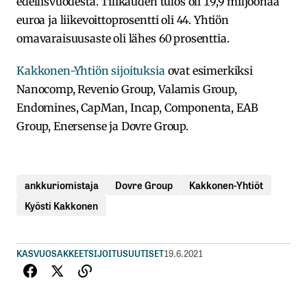
edellisvuodesta. Tilikauden tulos oli 19,9 miljoonaa
euroa ja liikevoittoprosentti oli 44. Yhtiön
omavaraisuusaste oli lähes 60 prosenttia.
Kakkonen-Yhtiön sijoituksia
ovat esimerkiksi
Nanocomp, Revenio Group, Valamis Group,
Endomines, CapMan, Incap, Componenta, EAB
Group, Enersense ja Dovre Group.
ankkuriomistaja
Dovre Group
Kakkonen-Yhtiöt
Kyösti Kakkonen
KASVUOSAKKEET
SIJOITUSUUTISET
19.6.2021