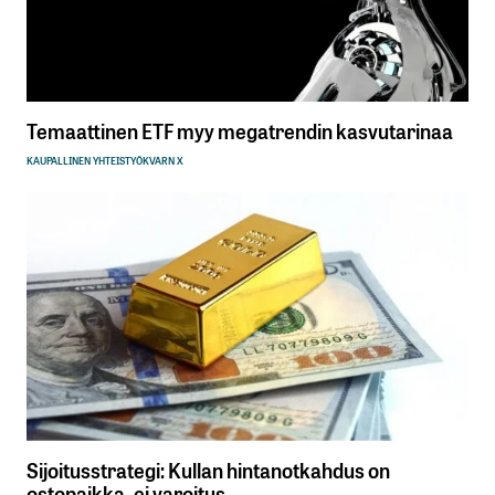
Temaattinen ETF myy megatrendin kasvutarinaa
KAUPALLINEN YHTEISTYÖ
KVARN X
Sijoitusstrategi: Kullan hintanotkahdus on
ostopaikka, ei varoitus