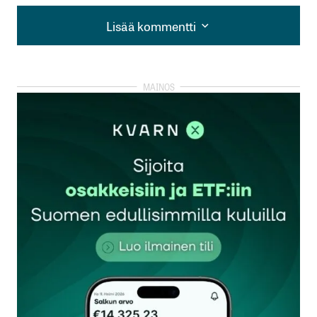
Lisää kommentti
Lisää kommentti
kirjautua
sisään
rekisteröityä
Sähköpostiosoitettasi ei julkaista.
Pakolliset
kentät on merkitty
*
Kommentti
*