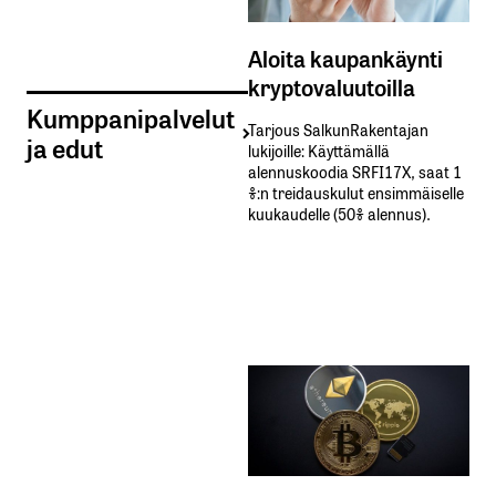
Aloita kaupankäynti
kryptovaluutoilla
Kumppanipalvelut
Tarjous SalkunRakentajan
ja edut
lukijoille: Käyttämällä​ ​
alennuskoodia​ ​SRFI17X,​ ​saat​ ​1
%:n treidauskulut​ ​ensimmäiselle​ ​
kuukaudelle​ ​(50%​ ​alennus).