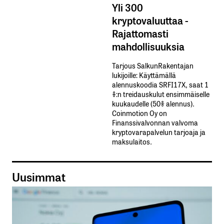
Yli 300
kryptovaluuttaa -
Rajattomasti
mahdollisuuksia
Tarjous SalkunRakentajan
lukijoille: Käyttämällä​ ​
alennuskoodia​ ​SRFI17X,​ ​saat​ ​1
%:n treidauskulut​ ​ensimmäiselle​ ​
kuukaudelle​ ​(50%​ ​alennus).
Coinmotion Oy on
Finanssivalvonnan valvoma
kryptovarapalvelun tarjoaja ja
maksulaitos.
Uusimmat