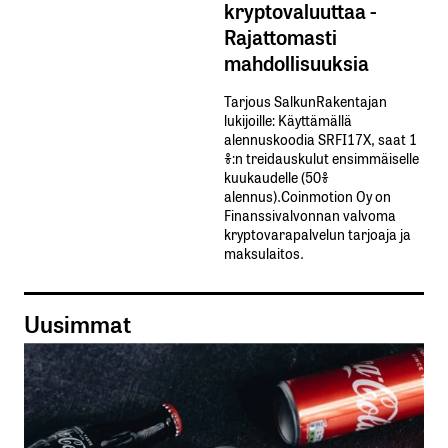
kryptovaluuttaa -
Rajattomasti
mahdollisuuksia
Tarjous SalkunRakentajan
lukijoille: Käyttämällä​ ​
alennuskoodia​ ​SRFI17X,​ ​saat​ ​1
%:n treidauskulut​ ​ensimmäiselle​ ​
kuukaudelle​ ​(50%​ ​
alennus).Coinmotion Oy on
Finanssivalvonnan valvoma
kryptovarapalvelun tarjoaja ja
maksulaitos.
Uusimmat