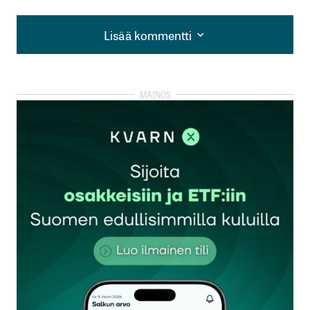
Lisää kommentti
Lisää kommentti
kirjautua
sisään
rekisteröityä
Sähköpostiosoitettasi ei julkaista.
Pakolliset
kentät on merkitty
*
Kommentti
*