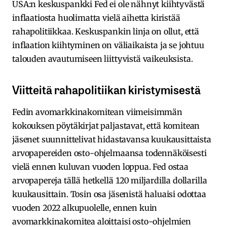
USA:n keskuspankki Fed ei ole nähnyt kiihtyvästä
inflaatiosta huolimatta vielä aihetta kiristää
rahapolitiikkaa. Keskuspankin linja on ollut, että
inflaation kiihtyminen on väliaikaista ja se johtuu
talouden avautumiseen liittyvistä vaikeuksista.
Viitteitä rahapolitiikan kiristymisestä
Fedin avomarkkinakomitean viimeisimmän
kokouksen pöytäkirjat paljastavat, että komitean
jäsenet suunnittelivat hidastavansa kuukausittaista
arvopapereiden osto-ohjelmaansa todennäköisesti
vielä ennen kuluvan vuoden loppua. Fed ostaa
arvopapereja tällä hetkellä 120 miljardilla dollarilla
kuukausittain. Tosin osa jäsenistä haluaisi odottaa
vuoden 2022 alkupuolelle, ennen kuin
avomarkkinakomitea aloittaisi osto-ohjelmien