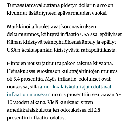
Turvasatamavaluuttana pidetyn dollarin arvo on
kivunnut lisääntyneen epävarmuuden vuoksi.
Markkinoita huolettavat koronaviruksen
deltamuunnos, kiihtyvä inflaatio USA:ssa, epäilykset
Kiinan kiristyvä teknoyhtiöidensääntely ja epäilyt
USA:n keskuspankin kiristyvästä rahapolitiikasta.
Hintojen nousu jatkuu rapakon takana kiivaana.
Heinäkuussa vuositason kuluttajahintojen muutos
oli 5,4 prosenttia. Myös inflaatio-odotukset ovat
nousussa, sillä
amerikkalaiskuluttajat odottavat
inflaation nousevan
noin 3 prosenttiin seuraavan 5-
10 vuoden aikana. Vielä kuukausi sitten
amerikkalaiskuluttajien odotuksissa oli 2,8
prosentin inflaatio-odotus.