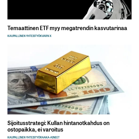
Temaattinen ETF myy megatrendin kasvutarinaa
KAUPALLINEN YHTEISTYÖ
KVARN X
Sijoitusstrategi: Kullan hintanotkahdus on
ostopaikka, ei varoitus
KAUPALLINEN YHTEISTYÖ
RAAKA-AINEET