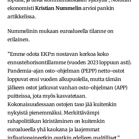
ekonomisti
Kristian Nummelin
arvioi pankin
artikkelissa.
Nummelinin mukaan euroalueella tilanne on
erilainen.
”Emme odota EKP:n nostavan korkoa koko
ennustehorisontillamme (vuoden 2023 loppuun asti).
Pandemia-ajan osto-ohjelman (PEPP) netto-ostot
loppuvat ensi vuoden alkupuolella, mutta tämän
jälkeen ostot jatkuvat vanhan osto-ohjelman (APP)
puitteissa, jota myös kasvatetaan.
Kokonaisuudessaan ostojen taso jää kuitenkin
nykyistä pienemmäksi. Merkittävämpi
rahapolitiikan kiristäminen on kuitenkin
euroalueella yhä kaukana ja laajemmat
inflaatiopaineetkin ovatkin edelleen maltilliset.”