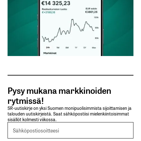
Nimesi tai nimimerkkisi
*
Sähköpostiosoitteesi
*
Tilaa SalkunRakentajan uutiskirje
Pysy mukana markkinoiden
Lähetä kommentti
rytmissä!
SR-uutiskirje on yksi Suomen monipuolisimmista sijoittamisen ja
talouden uutiskirjeistä. Saat sähköpostiisi mielenkiintoisimmat
sisällöt kolmesti viikossa.