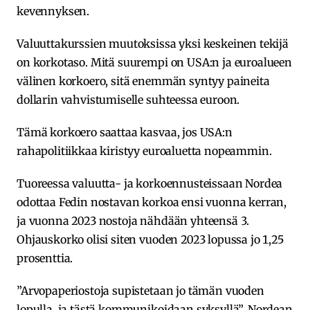
kevennyksen.
Valuuttakurssien muutoksissa yksi keskeinen tekijä
on korkotaso. Mitä suurempi on USA:n ja euroalueen
välinen korkoero, sitä enemmän syntyy paineita
dollarin vahvistumiselle suhteessa euroon.
Tämä korkoero saattaa kasvaa, jos USA:n
rahapolitiikkaa kiristyy euroaluetta nopeammin.
Tuoreessa valuutta- ja korkoennusteissaan Nordea
odottaa Fedin nostavan korkoa ensi vuonna kerran,
ja vuonna 2023 nostoja nähdään yhteensä 3.
Ohjauskorko olisi siten vuoden 2023 lopussa jo 1,25
prosenttia.
”Arvopaperiostoja supistetaan jo tämän vuoden
lopulla, ja tästä kommunikoidaan syksyllä”, Nordean