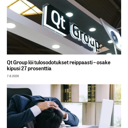
Qt Group löi tulosodotukset reippaasti – osake
kipusi 27 prosenttia
7.8.2026