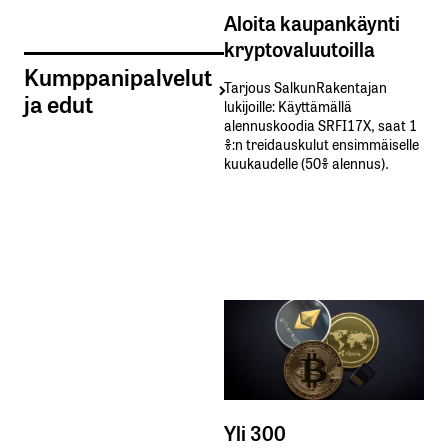
Aloita kaupankäynti
kryptovaluutoilla
Kumppanipalvelut
Tarjous SalkunRakentajan
ja edut
lukijoille: Käyttämällä​ ​
alennuskoodia​ ​SRFI17X,​ ​saat​ ​1
%:n treidauskulut​ ​ensimmäiselle​ ​
kuukaudelle​ ​(50%​ ​alennus).
Yli 300