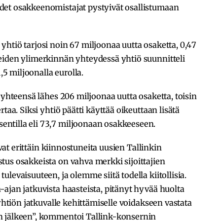
det osakkeenomistajat pystyivät osallistumaan
htiö tarjosi noin 67 miljoonaa uutta osaketta, 0,47
eiden ylimerkinnän yhteydessä yhtiö suunnitteli
 miljoonalla eurolla.
 yhteensä lähes 206 miljoonaa uutta osaketta, toisin
taa. Siksi yhtiö päätti käyttää oikeuttaan lisätä
ntilla eli 73,7 miljoonaan osakkeeseen.
ivat erittäin kiinnostuneita uusien Tallinkin
tus osakkeista on vahva merkki sijoittajien
levaisuuteen, ja olemme siitä todella kiitollisia.
ajan jatkuvista haasteista, pitänyt hyvää huolta
 yhtiön jatkuvalle kehittämiselle voidakseen vastata
n jälkeen”, kommentoi Tallink-konsernin