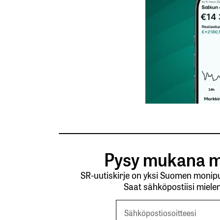
Tilaa SalkunRakentajan uutiskirje
Lähetä kommentti
Pysy mukana m
SR-uutiskirje on yksi Suomen monipuo
Saat sähköpostiisi mielen