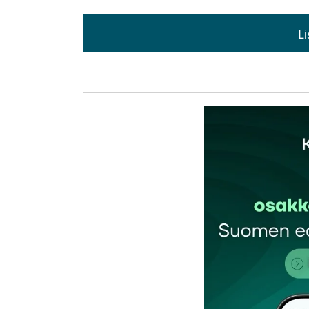
L
L
kirj
Sähköpostiosoitettasi ei julkaista.
Pakollis
Kommentti
*
Nimesi tai nimimerkkisi
*