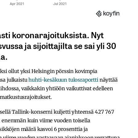
asti koronarajoituksista. Nyt
ussa ja sijoittajilta se sai yli 30
a.
ksi ollut yksi Helsingin pörssin kovimpia
sa julkaistu
huhti-kesäkuun tulosraportti
näyttää
ihdossa, vaikkakin yhtiöön vaikuttivat edelleen
atkustusrajoitukset.
ellä Tallink-konserni kuljetti yhteensä 427 767
a enemmän kuin viime vuoden toisella
sikköjen määrä kasvoi 6 prosenttia ja
a viime vuoden vastaavaan ajanjaksoon verrattuna.