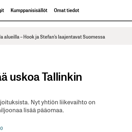
it
Kumppanisisällöt
Omat tiedot
la alueilla – Hook ja Stefan’s laajentavat Suomessa
tää uskoa Tallinkin
oituksista. Nyt yhtiön liikevaihto on
0 miljoonaa lisää pääomaa.
0