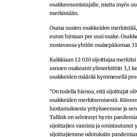
osakkeenomistajalle, mutta myös uu
merkintään.
Osana uusien osakkeiden merkintää, y
euron hintaan per uusi osake. Osakk
nostavansa yhtiön osakepääomaa 31,5
Kaikkiaan 12 020 sijoittajaa merkitsi
sanoen osakeanti ylimerkittiin 3,1 ker
osakkeiden määrää kymmenellä prose
”On todella hienoa, että sijoittajat ol
osakkeiden merkitsemisestä. Kiinnos
luottamuksesta yritykseemme ja sen tu
Tallink on selvinnyt hyvin pandemia-
sijoittajien varoista ja omistautunut
sijoittajiemme odotuksiin pandemia