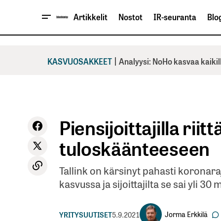
Artikkelit
Nostot
IR-seuranta
Blog
|
KASVUOSAKKEET
Analyysi: NoHo kasvaa kaikil
Piensijoittajilla riit
tuloskäänteeseen
Tallink on kärsinyt pahasti koronaraj
kasvussa ja sijoittajilta se sai yli 3
Jorma Erkkilä
YRITYSUUTISET
5.9.2021