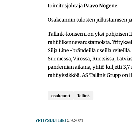
toimitusjohtaja
Paavo Nõgene
.
Osakeannin tulosten julkistamisen j
Tallink-konserni on yksi pohjoisen 
rahtiliikennevarustamoista. Yrityksell
Silja Line -brändeillä useilla reiteil
Suomessa, Virossa, Ruotsissa, Latvia
pandemian aikana, yhtiö kuljetti 3,7
rahtiyksikköä. AS Tallink Grupp on li
osakeanti
Tallink
YRITYSUUTISET
5.9.2021