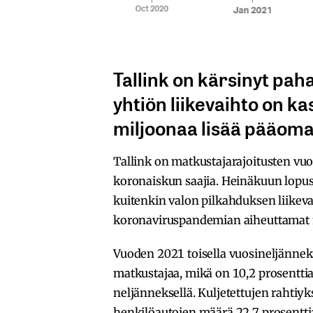
Tallink on kärsinyt pah
yhtiön liikevaihto on kasv
miljoonaa lisää pääoma
Tallink on matkustajarajoitusten vuo
koronaiskun saajia. Heinäkuun lopus
kuitenkin valon pilkahduksen liikeva
koronaviruspandemian aiheuttamat m
Vuoden 2021 toisella vuosineljänneks
matkustajaa, mikä on 10,2 prosentti
neljänneksellä. Kuljetettujen rahtiyk
henkilöautojen määrä 22,7 prosentti