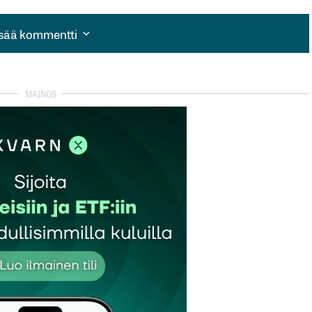
isää kommentti
isää kommentti
autua sisään
rekisteröityä
et kentät on merkitty
*
Sähköpostiosoitteesi
*