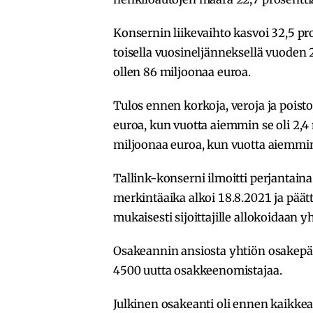
Konsernin liikevaihto kasvoi 32,5 pr
toisella vuosineljänneksellä vuoden 
ollen 86 miljoonaa euroa.
Tulos ennen korkoja, veroja ja poisto
euroa, kun vuotta aiemmin se oli 2,4
miljoonaa euroa, kun vuotta aiemmin 
Tallink-konserni ilmoitti perjantain
merkintäaika alkoi 18.8.2021 ja pää
mukaisesti sijoittajille allokoidaan 
Osakeannin ansiosta yhtiön osakepää
4500 uutta osakkeenomistajaa.
Julkinen osakeanti oli ennen kaikkea