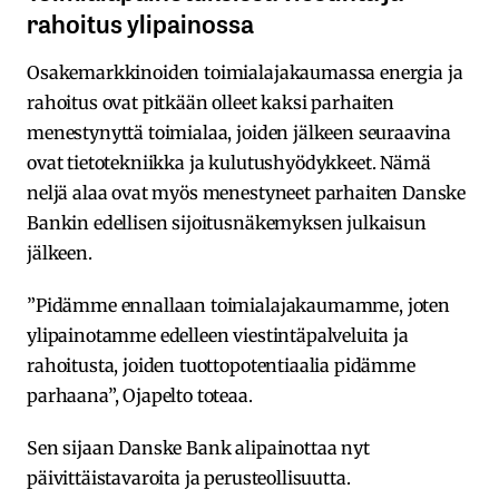
rahoitus ylipainossa
Osakemarkkinoiden toimialajakaumassa energia ja
rahoitus ovat pitkään olleet kaksi parhaiten
menestynyttä toimialaa, joiden jälkeen seuraavina
ovat tietotekniikka ja kulutushyödykkeet. Nämä
neljä alaa ovat myös menestyneet parhaiten Danske
Bankin edellisen sijoitusnäkemyksen julkaisun
jälkeen.
”Pidämme ennallaan toimialajakaumamme, joten
ylipainotamme edelleen viestintäpalveluita ja
rahoitusta, joiden tuottopotentiaalia pidämme
parhaana”, Ojapelto toteaa.
Sen sijaan Danske Bank alipainottaa nyt
päivittäistavaroita ja perusteollisuutta.