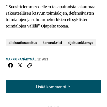
” Suosittelemme edelleen tasapainoista jakaumaa
rakenteellisen kasvun toimialojen, defensiivisten
toimialojen ja suhdanneherkkien eli syklisten
toimialojen välillä”, Ojapelto toteaa.
allokaatiosuositus
koronakriisi
sijoitusnäkemys
MARKKINANÄKYMÄ
3.12.2021
Lisää kommentti
Lisää kommentti