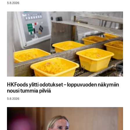
5.8.2026
HKFoods ylitti odotukset – loppuvuoden näkymiin
nousi tummia pilviä
5.8.2026