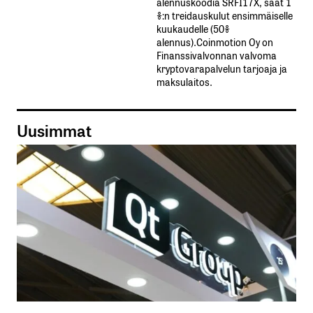
alennuskoodia​ ​SRFI17X,​ ​saat​ ​1
%:n treidauskulut​ ​ensimmäiselle​ ​
kuukaudelle​ ​(50%​ ​
alennus).Coinmotion Oy on
Finanssivalvonnan valvoma
kryptovarapalvelun tarjoaja ja
maksulaitos.
Uusimmat