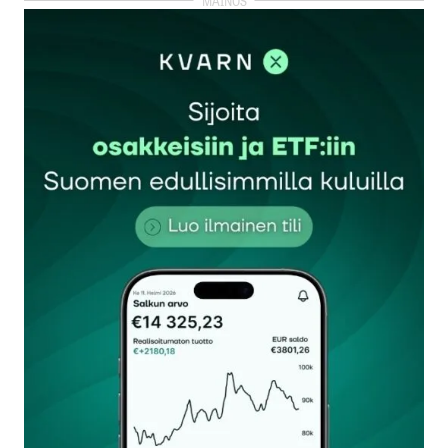
kirjautua
sisään
rekisteröityä
Sähköpostiosoitettasi ei julkaista.
Pakolliset
kentät on merkitty
*
Kommentti
*
Nimesi tai nimimerkkisi
*