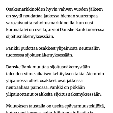
Osakemarkkinoiden hyvin vahvan vuoden jälkeen
on syytä noudattaa jatkossa hieman suurempaa
varovaisuutta rahoitusmarkkinoilla, kun uusi
koronatalvi on ovella, arvioi Danske Bank tuoreessa
sijoitusnäkemyksessään.
Pankki pudottaa osakkeet ylipainosta neutraaliin
tuoreessa sijoitusnäkemyksessään.
Danske Bank muuttaa sijoitusnäkemystään
talouden viime aikaisen kehityksen takia. Aiemmin
ylipainossa olleet osakkeet ovat jatkossa
neutraalissa painossa. Pankki on pitkään
ylipainottanut osakkeita sijoitusnäkemyksessään.
Muutoksen taustalla on useita epävarmuustekijöitä,
kuten uusi korona-aalto, kiihtynyt inflaatio ja