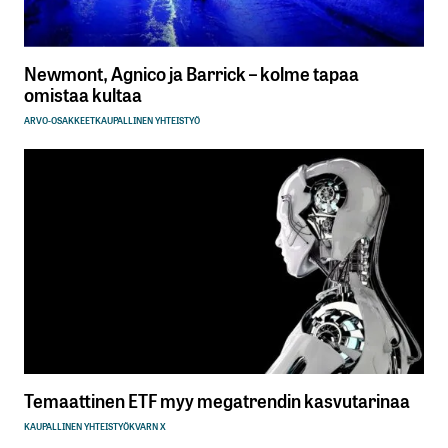
Newmont, Agnico ja Barrick – kolme tapaa
omistaa kultaa
ARVO-OSAKKEET
KAUPALLINEN YHTEISTYÖ
Temaattinen ETF myy megatrendin kasvutarinaa
KAUPALLINEN YHTEISTYÖ
KVARN X