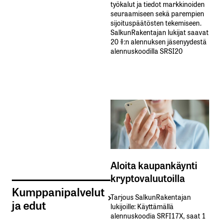
työkalut ja tiedot markkinoiden
seuraamiseen sekä parempien
sijoituspäätösten tekemiseen.
SalkunRakentajan lukijat saavat
20 %:n alennuksen jäsenyydestä
alennuskoodilla SRSI20
Aloita kaupankäynti
kryptovaluutoilla
Kumppanipalvelut
Tarjous SalkunRakentajan
ja edut
lukijoille: Käyttämällä​ ​
alennuskoodia​ ​SRFI17X,​ ​saat​ ​1