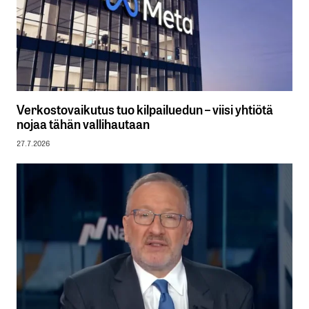
Verkostovaikutus tuo kilpailuedun – viisi yhtiötä
nojaa tähän vallihautaan
27.7.2026