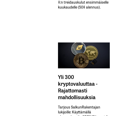
%:n treidauskulut​ ​ensimmäiselle​ ​
kuukaudelle​ ​(50%​ ​alennus).
Yli 300
kryptovaluuttaa -
Rajattomasti
mahdollisuuksia
Tarjous SalkunRakentajan
lukijoille: Käyttämällä​ ​