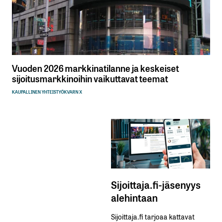
Vuoden 2026 markkinatilanne ja keskeiset
sijoitusmarkkinoihin vaikuttavat teemat
KAUPALLINEN YHTEISTYÖ
KVARN X
Sijoittaja.fi-jäsenyys
alehintaan
Sijoittaja.fi tarjoaa kattavat