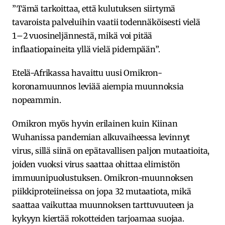
”Tämä tarkoittaa, että kulutuksen siirtymä
tavaroista palveluihin vaatii todennäköisesti vielä
1–2 vuosineljännestä, mikä voi pitää
inflaatiopaineita yllä vielä pidempään”.
Etelä-Afrikassa havaittu uusi Omikron-
koronamuunnos leviää aiempia muunnoksia
nopeammin.
Omikron myös hyvin erilainen kuin Kiinan
Wuhanissa pandemian alkuvaiheessa levinnyt
virus, sillä siinä on epätavallisen paljon mutaatioita,
joiden vuoksi virus saattaa ohittaa elimistön
immuunipuolustuksen. Omikron-muunnoksen
piikkiproteiineissa on jopa 32 mutaatiota, mikä
saattaa vaikuttaa muunnoksen tarttuvuuteen ja
kykyyn kiertää rokotteiden tarjoamaa suojaa.