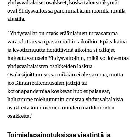
yhdysvaltalaiset osakkeet, koska talousnäkymät
ovat Yhdysvalloissa paremmat kuin monilla muilla
alueilla.
”Yhdysvallat on myös eräänlainen turvasatama
varauduttaessa epävarmoihin aikoihin. Epävakaina
ja levottomuutta herättävinä aikoina sijoittajat
hakeutuvat usein Yhdysvaltoihin, mikä voi loiventaa
yhdysvaltalaisten osakkeiden laskua.
Osakesijoittamisessa mikään ei ole varmaa, mutta
jos Kiinan rakennusalan jättejä tai
koronapandemiaa koskevat huolet palaavat,
haluamme mieluummin omistaa yhdysvaltalaisia
osakkeita kuin monien muiden markkinoiden
osakkeita.”
Toimialapainotuksissa viestintä ja