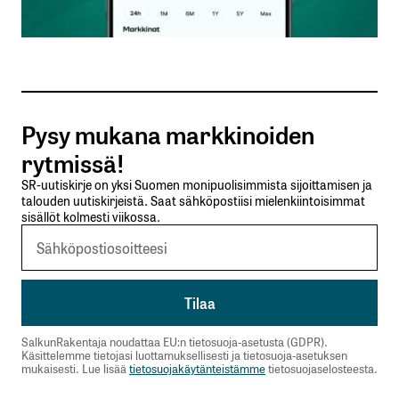
Sähköpostiosoitteesi
*
Tilaa SalkunRakentajan uutiskirje
Pysy mukana markkinoiden
Lähetä kommentti
rytmissä!
SR-uutiskirje on yksi Suomen monipuolisimmista sijoittamisen ja
talouden uutiskirjeistä. Saat sähköpostiisi mielenkiintoisimmat
sisällöt kolmesti viikossa.
SalkunRakentaja noudattaa EU:n tietosuoja-asetusta (GDPR).
Käsittelemme tietojasi luottamuksellisesti ja tietosuoja-asetuksen
mukaisesti. Lue lisää
tietosuojakäytänteistämme
tietosuojaselosteesta.