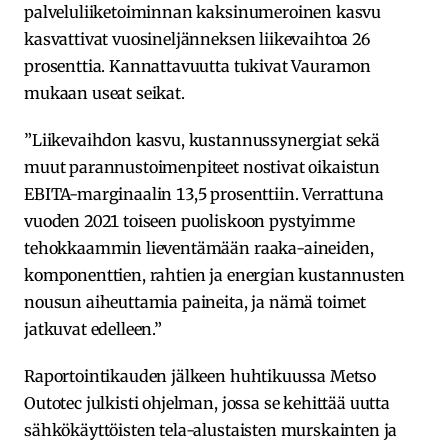
palveluliiketoiminnan kaksinumeroinen kasvu
kasvattivat vuosineljänneksen liikevaihtoa 26
prosenttia. Kannattavuutta tukivat Vauramon
mukaan useat seikat.
”Liikevaihdon kasvu, kustannussynergiat sekä
muut parannustoimenpiteet nostivat oikaistun
EBITA-marginaalin 13,5 prosenttiin. Verrattuna
vuoden 2021 toiseen puoliskoon pystyimme
tehokkaammin lieventämään raaka-aineiden,
komponenttien, rahtien ja energian kustannusten
nousun aiheuttamia paineita, ja nämä toimet
jatkuvat edelleen.”
Raportointikauden jälkeen huhtikuussa Metso
Outotec julkisti ohjelman, jossa se kehittää uutta
sähkökäyttöisten tela-alustaisten murskainten ja