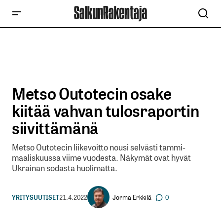
Metso Outotecin osake
kiitää vahvan tulosraportin
siivittämänä
Metso Outotecin liikevoitto nousi selvästi tammi-
maaliskuussa viime vuodesta. Näkymät ovat hyvät
Ukrainan sodasta huolimatta.
Jorma Erkkilä
YRITYSUUTISET
21.4.2022
0