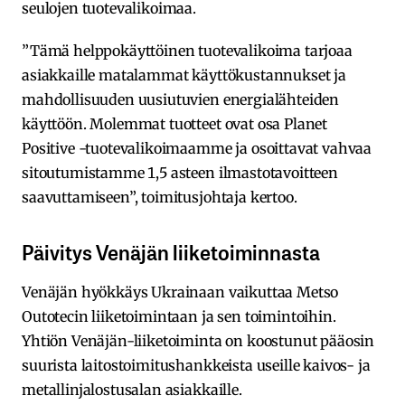
seulojen tuotevalikoimaa.
”Tämä helppokäyttöinen tuotevalikoima tarjoaa
asiakkaille matalammat käyttökustannukset ja
mahdollisuuden uusiutuvien energialähteiden
käyttöön. Molemmat tuotteet ovat osa Planet
Positive -tuotevalikoimaamme ja osoittavat vahvaa
sitoutumistamme 1,5 asteen ilmastotavoitteen
saavuttamiseen”, toimitusjohtaja kertoo.
Päivitys Venäjän liiketoiminnasta
Venäjän hyökkäys Ukrainaan vaikuttaa Metso
Outotecin liiketoimintaan ja sen toimintoihin.
Yhtiön Venäjän-liiketoiminta on koostunut pääosin
suurista laitostoimitushankkeista useille kaivos- ja
metallinjalostusalan asiakkaille.