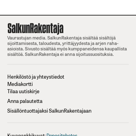
Vaurastujan media. SalkunRakentaja sisältää sisältöjä
sijoittamisesta, taloudesta, yrittäjyydesta ja arjen raha-
asioista. Sivusto sisältää myös kumppaneidensa kaupallista
sisältöä. SalkunRakentaja ei anna sijoitussuosituksia.
Henkilöstö ja yhteystiedot
Mediakortti
Tilaa uutiskirje
Anna palautetta
Sisällöntuottajaksi SalkunRakentajaan
Kuvapankkikuvat:
Depositphotos