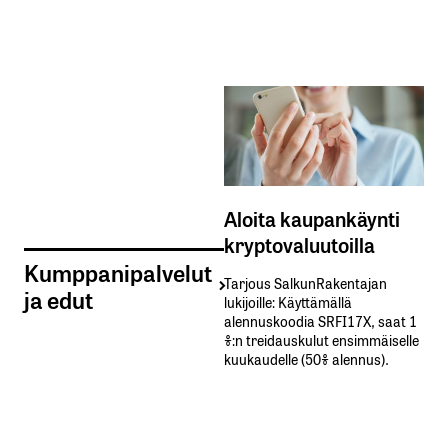
Aloita kaupankäynti
kryptovaluutoilla
Kumppanipalvelut
Tarjous SalkunRakentajan
ja edut
lukijoille: Käyttämällä​ ​
alennuskoodia​ ​SRFI17X,​ ​saat​ ​1
%:n treidauskulut​ ​ensimmäiselle​ ​
kuukaudelle​ ​(50%​ ​alennus).