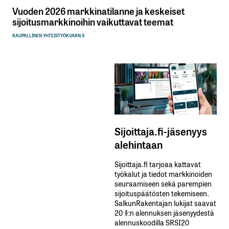
Vuoden 2026 markkinatilanne ja keskeiset
sijoitusmarkkinoihin vaikuttavat teemat
KAUPALLINEN YHTEISTYÖ
KVARN X
Sijoittaja.fi-jäsenyys
alehintaan
Sijoittaja.fi tarjoaa kattavat
työkalut ja tiedot markkinoiden
seuraamiseen sekä parempien
sijoituspäätösten tekemiseen.
SalkunRakentajan lukijat saavat
20 %:n alennuksen jäsenyydestä
alennuskoodilla SRSI20