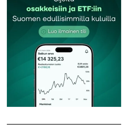
Sähköpostiosoitettasi ei julkaista.
Pakolliset
kentät on merkitty
*
Kommentti
*
Nimesi tai nimimerkkisi
*
Sähköpostiosoitteesi
*
Tilaa SalkunRakentajan uutiskirje