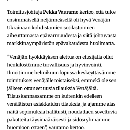
Toimitusjohtaja
Pekka Vauramo
kertoo, että tulos
ensimmäisellä neljänneksellä oli hyvä Venäjän
Ukrainaan kohdistamien sotilastoimien
aiheuttamasta epävarmuudesta ja siitä johtuvasta
markkinaympäristön epävakaudesta huolimatta.
”Venäjän hyökkäyksen alettua on etusijalla ollut
henkilöstömme turvallisuus ja hyvinvointi.
Ilmoitimme helmikuun lopussa keskeyttävämme
toimitukset Venäjälle toistaiseksi, emmekä ole sen
jälkeen ottaneet uusia tilauksia Venäjältä.
Tilauskannassamme on kuitenkin edelleen
venäläisten asiakkaiden tilauksia, ja ajamme alas
näitä sopimuksia hallitusti, noudattaen soveltuvia
pakotteita täysimääräisesti ja sidosryhmämme
huomioon ottaen”, Vauramo kertoo.