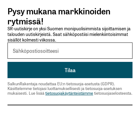
Pysy mukana markkinoiden
Lähetä kommentti
rytmissä!
SR-uutiskirje on yksi Suomen monipuolisimmista sijoittamisen ja
talouden uutiskirjeistä. Saat sähköpostiisi mielenkiintoisimmat
sisällöt kolmesti viikossa.
SalkunRakentaja noudattaa EU:n tietosuoja-asetusta (GDPR).
Käsittelemme tietojasi luottamuksellisesti ja tietosuoja-asetuksen
mukaisesti. Lue lisää
tietosuojakäytänteistämme
tietosuojaselosteesta.