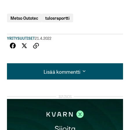
Metso Outotec
tulosraportti
YRITYSUUTISET
21.4.2022
Lisää kommentti
Lisää kommentti
kirjautua
sisään
rekisteröityä