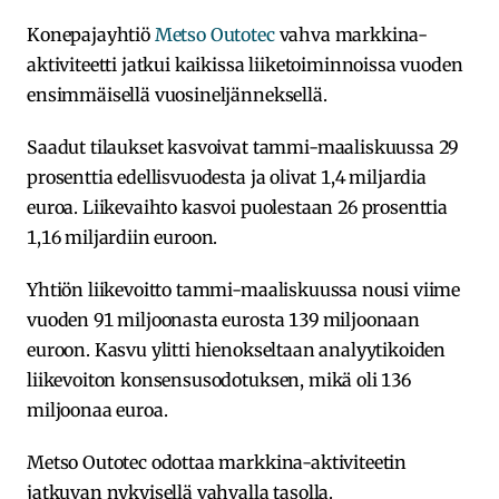
Konepajayhtiö
Metso Outotec
vahva markkina-
aktiviteetti jatkui kaikissa liiketoiminnoissa vuoden
ensimmäisellä vuosineljänneksellä.
Saadut tilaukset kasvoivat tammi-maaliskuussa 29
prosenttia edellisvuodesta ja olivat 1,4 miljardia
euroa. Liikevaihto kasvoi puolestaan 26 prosenttia
1,16 miljardiin euroon.
Yhtiön liikevoitto tammi-maaliskuussa nousi viime
vuoden 91 miljoonasta eurosta 139 miljoonaan
euroon. Kasvu ylitti hienokseltaan analyytikoiden
liikevoiton konsensusodotuksen, mikä oli 136
miljoonaa euroa.
Metso Outotec odottaa markkina-aktiviteetin
jatkuvan nykyisellä vahvalla tasolla.