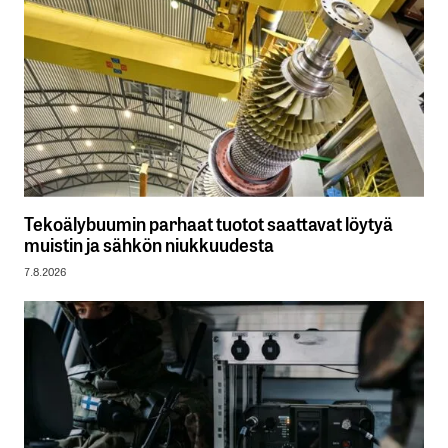
Tekoälybuumin parhaat tuotot saattavat löytyä
muistin ja sähkön niukkuudesta
7.8.2026