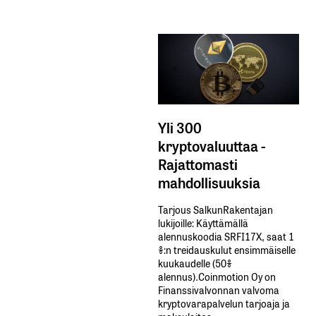
Yli 300
kryptovaluuttaa -
Rajattomasti
mahdollisuuksia
Tarjous SalkunRakentajan
lukijoille: Käyttämällä​ ​
alennuskoodia​ ​SRFI17X,​ ​saat​ ​1
%:n treidauskulut​ ​ensimmäiselle​ ​
kuukaudelle​ ​(50%​ ​
alennus).Coinmotion Oy on
Finanssivalvonnan valvoma
kryptovarapalvelun tarjoaja ja