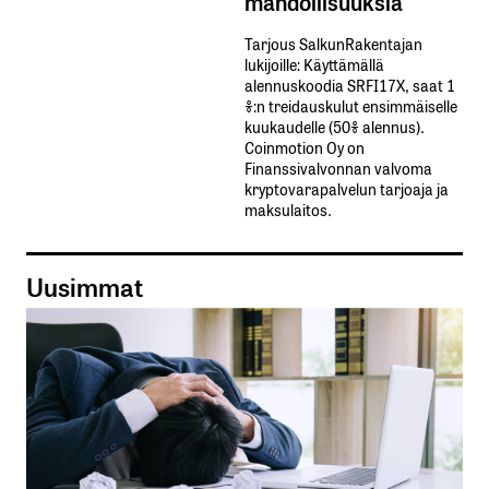
mahdollisuuksia
Tarjous SalkunRakentajan
lukijoille: Käyttämällä​ ​
alennuskoodia​ ​SRFI17X,​ ​saat​ ​1
%:n treidauskulut​ ​ensimmäiselle​ ​
kuukaudelle​ ​(50%​ ​alennus).
Coinmotion Oy on
Finanssivalvonnan valvoma
kryptovarapalvelun tarjoaja ja
maksulaitos.
Uusimmat