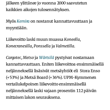
jälkeen ylittänee jo vuonna 2000 saavutetun
kaikkien aikojen tulosennätyksen.
Myös
Kemira
on nostanut kannattavuuttaan ja
myyntiään.
Liikevoitto laski muun muassa
Koneella
,
Konecranesilla
,
Ponssella
ja
Valmetilla
.
Cargotec
,
Metso
ja
Wärtsilä
pystyivat nostamaan
kannattavuuttaan. Eniten liikevoittoa ensimmäisellä
neljänneksellä lisäsivät metsäyhtiöt eli Stora Enso
(+53%) ja Metsä Board (+36%). UPM-Kymmenen
vertailukelpoinen liikevoitto ensimmäisellä
neljänneksellä laski vajaan prosentin 112 päivän
mittaisen lakon seurauksena.