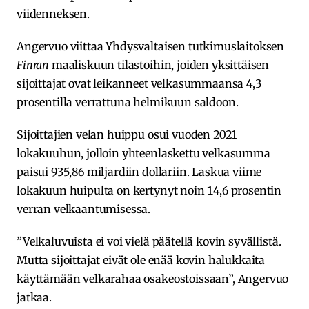
viidenneksen.
Angervuo viittaa Yhdysvaltaisen tutkimuslaitoksen
Finran
maaliskuun tilastoihin, joiden yksittäisen
sijoittajat ovat leikanneet velkasummaansa 4,3
prosentilla verrattuna helmikuun saldoon.
Sijoittajien velan huippu osui vuoden 2021
lokakuuhun, jolloin yhteenlaskettu velkasumma
paisui 935,86 miljardiin dollariin. Laskua viime
lokakuun huipulta on kertynyt noin 14,6 prosentin
verran velkaantumisessa.
”Velkaluvuista ei voi vielä päätellä kovin syvällistä.
Mutta sijoittajat eivät ole enää kovin halukkaita
käyttämään velkarahaa osakeostoissaan”, Angervuo
jatkaa.