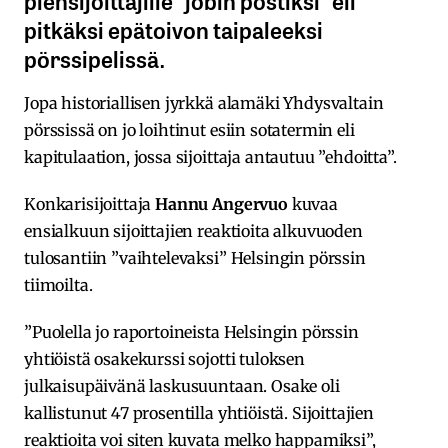
pitkäksi epätoivon taipaleeksi
pörssipelissä.
Jopa historiallisen jyrkkä alamäki Yhdysvaltain
pörssissä on jo loihtinut esiin sotatermin eli
kapitulaation, jossa sijoittaja antautuu ”ehdoitta”.
Konkarisijoittaja
Hannu Angervuo
kuvaa
ensialkuun sijoittajien reaktioita alkuvuoden
tulosantiin ”vaihtelevaksi” Helsingin pörssin
tiimoilta.
”Puolella jo raportoineista Helsingin pörssin
yhtiöistä osakekurssi sojotti tuloksen
julkaisupäivänä laskusuuntaan. Osake oli
kallistunut 47 prosentilla yhtiöistä. Sijoittajien
reaktioita voi siten kuvata melko happamiksi”,