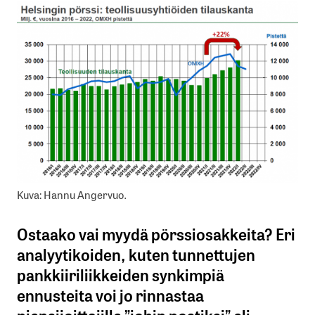
Kuva: Hannu Angervuo.
Ostaako vai myydä pörssiosakkeita? Eri
analyytikoiden, kuten tunnettujen
pankkiiriliikkeiden synkimpiä
ennusteita voi jo rinnastaa
piensijoittajille ”jobin postiksi” eli