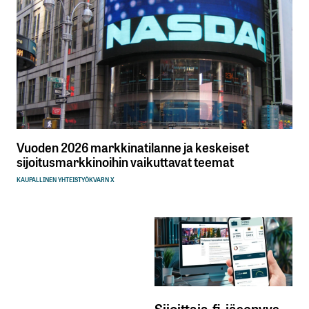
Vuoden 2026 markkinatilanne ja keskeiset
sijoitusmarkkinoihin vaikuttavat teemat
KAUPALLINEN YHTEISTYÖ
KVARN X
Sijoittaja.fi-jäsenyys