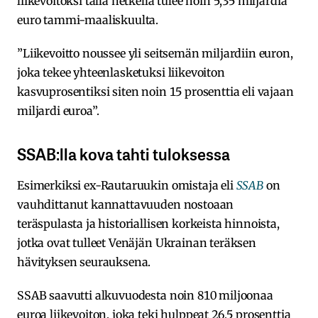
liikevoitoksi tällä hetkellä tulee noin 5,35 miljardia
euro tammi-maaliskuulta.
”Liikevoitto noussee yli seitsemän miljardiin euron,
joka tekee yhteenlasketuksi liikevoiton
kasvuprosentiksi siten noin 15 prosenttia eli vajaan
miljardi euroa”.
SSAB:lla kova tahti tuloksessa
Esimerkiksi ex-Rautaruukin omistaja eli
SSAB
on
vauhdittanut kannattavuuden nostoaan
teräspulasta ja historiallisen korkeista hinnoista,
jotka ovat tulleet Venäjän Ukrainan teräksen
hävityksen seurauksena.
SSAB saavutti alkuvuodesta noin 810 miljoonaa
euroa liikevoiton, joka teki hulppeat 26,5 prosenttia