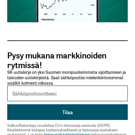
Sähköpostiosoitteesi
*
Tilaa SalkunRakentajan uutiskirje
Pysy mukana markkinoiden
Lähetä kommentti
rytmissä!
SR-uutiskirje on yksi Suomen monipuolisimmista sijoittamisen ja
talouden uutiskirjeistä. Saat sähköpostiisi mielenkiintoisimmat
sisällöt kolmesti viikossa.
SalkunRakentaja noudattaa EU:n tietosuoja-asetusta (GDPR).
Käsittelemme tietojasi luottamuksellisesti ja tietosuoja-asetuksen
mukaisesti. Lue lisää
tietosuojakäytänteistämme
tietosuojaselosteesta.