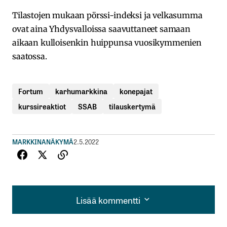
Tilastojen mukaan pörssi-indeksi ja velkasumma
ovat aina Yhdysvalloissa saavuttaneet samaan
aikaan kulloisenkin huippunsa vuosikymmenien
saatossa.
Fortum
karhumarkkina
konepajat
kurssireaktiot
SSAB
tilauskertymä
MARKKINANÄKYMÄ
2.5.2022
Lisää kommentti
Lisää kommentti