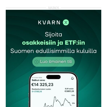
kirjautua
sisään
rekisteröityä
Sähköpostiosoitettasi ei julkaista.
Pakolliset
kentät on merkitty
*
Kommentti
*
Nimesi tai nimimerkkisi
*