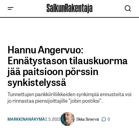
Hannu Angervuo:
Ennätystason tilauskuorma
jää paitsioon pörssin
synkistelyssä
Tunnettujen pankkiiriliikkeiden synkimpiä ennusteita voi
jo rinnastaa piensijoittajille ”jobin postiksi”.
Ilkka Sinervä
MARKKINANÄKYMÄ
2.5.2022
0