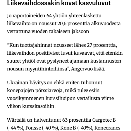
Liikevaihdossakin kovat kasvuluvut
Jo raportoineiden 64 yhtiön yhteenlaskettu
liikevaihto on noussut 20,6 prosenttia alkuvuodesta
verrattuna vuoden takaiseen jaksoon
”Kun tuottajahinnat nousseet lähes 27 prosenttia,
liikevaihdon positiiviset luvut kuvaavat, että etenkin
suuret yhtiöt ovat pystyneet ajamaan kustannusten
nousun myyntihintoihinsa”, Angervuo lisää.
Ukrainan hävitys on ehkä eniten tuhonnut
konepajojen pörssiarvoja, mikä tulee esiin
vuosikymmenen kurssihuipun vertailusta viime
viikon kurssitasoihin.
Wärtsilä on halventunut 63 prosenttia Cargotec B
(-44 %), Ponsse (-40 %), Kone B (-40%), Konecranes