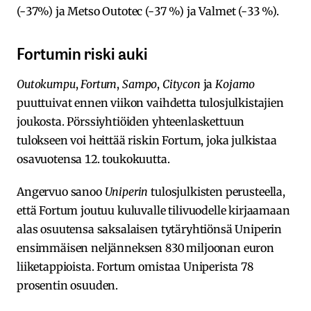
(-37%) ja Metso Outotec (-37 %) ja Valmet (-33 %).
Fortumin riski auki
Outokumpu
,
Fortum
,
Sampo
,
Citycon
ja
Kojamo
puuttuivat ennen viikon vaihdetta tulosjulkistajien
joukosta. Pörssiyhtiöiden yhteenlaskettuun
tulokseen voi heittää riskin Fortum, joka julkistaa
osavuotensa 12. toukokuutta.
Angervuo sanoo
Uniperin
tulosjulkisten perusteella,
että Fortum joutuu kuluvalle tilivuodelle kirjaamaan
alas osuutensa saksalaisen tytäryhtiönsä Uniperin
ensimmäisen neljänneksen 830 miljoonan euron
liiketappioista. Fortum omistaa Uniperista 78
prosentin osuuden.