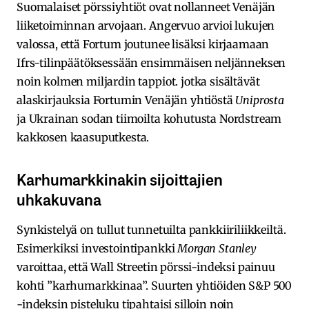
Suomalaiset pörssiyhtiöt ovat nollanneet Venäjän
liiketoiminnan arvojaan. Angervuo arvioi lukujen
valossa, että Fortum joutunee lisäksi kirjaamaan
Ifrs-tilinpäätöksessään ensimmäisen neljänneksen
noin kolmen miljardin tappiot. jotka sisältävät
alaskirjauksia Fortumin Venäjän yhtiöstä
Uniprosta
ja Ukrainan sodan tiimoilta kohutusta Nordstream
kakkosen kaasuputkesta.
Karhumarkkinakin sijoittajien
uhkakuvana
Synkistelyä on tullut tunnetuilta pankkiiriliikkeiltä.
Esimerkiksi investointipankki
Morgan Stanley
varoittaa, että Wall Streetin pörssi-indeksi painuu
kohti ”karhumarkkinaa”. Suurten yhtiöiden S&P 500
-indeksin pisteluku tipahtaisi silloin noin