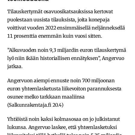
Tilauskertymät osavuosikatsauksissa kertovat
puolestaan uusista tilauksista, joita konepaja
voittivat vuoden 2022 ensimmäisellä neljänneksellä
11 prosenttia enemmän kuin vuosi sitten.
”Alkuvuoden noin 9,3 miljardin euron tilauskertymä
lyö niin ikään historiallisen ennätyksen”, Angervuo
jatkaa.
Angervuon aiempi ennuste noin 700 miljoonan
euron yhteenlasketusta liikevoiton parannuksesta
osunee melko tarkkaan maaliinsa
(Salkunrakentaja.fi 20.4)
Yhtiöistä noin kaksi kolmasosaa on jo julkistanut
lukunsa. Angervuo laskee, että yhteenlasketuksi