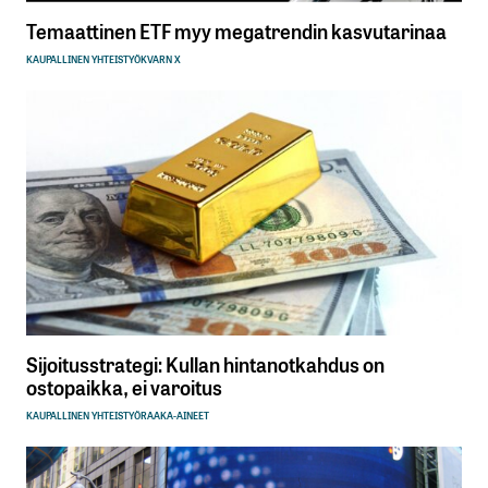
Temaattinen ETF myy megatrendin kasvutarinaa
KAUPALLINEN YHTEISTYÖ
KVARN X
Sijoitusstrategi: Kullan hintanotkahdus on
ostopaikka, ei varoitus
KAUPALLINEN YHTEISTYÖ
RAAKA-AINEET