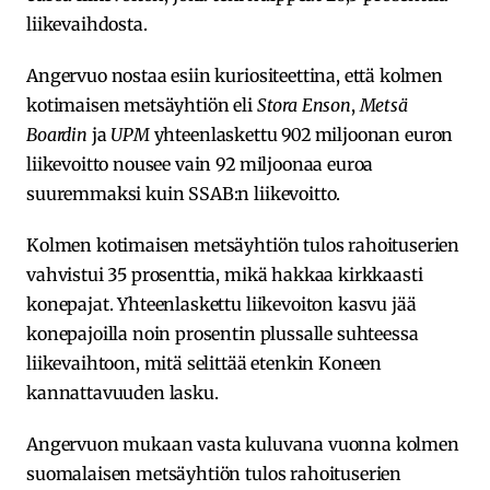
liikevaihdosta.
Angervuo nostaa esiin kuriositeettina, että kolmen
kotimaisen metsäyhtiön eli
Stora Enson
,
Metsä
Boardin
ja
UPM
yhteenlaskettu 902 miljoonan euron
liikevoitto nousee vain 92 miljoonaa euroa
suuremmaksi kuin SSAB:n liikevoitto.
Kolmen kotimaisen metsäyhtiön tulos rahoituserien
vahvistui 35 prosenttia, mikä hakkaa kirkkaasti
konepajat. Yhteenlaskettu liikevoiton kasvu jää
konepajoilla noin prosentin plussalle suhteessa
liikevaihtoon, mitä selittää etenkin Koneen
kannattavuuden lasku.
Angervuon mukaan vasta kuluvana vuonna kolmen
suomalaisen metsäyhtiön tulos rahoituserien