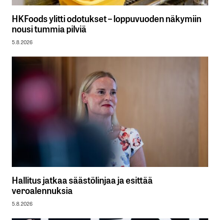
HKFoods ylitti odotukset – loppuvuoden näkymiin
nousi tummia pilviä
5.8.2026
Hallitus jatkaa säästölinjaa ja esittää
veroalennuksia
5.8.2026