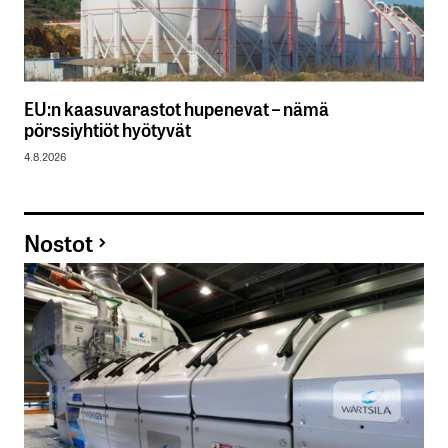
EU:n kaasuvarastot hupenevat – nämä
pörssiyhtiöt hyötyvät
4.8.2026
Nostot