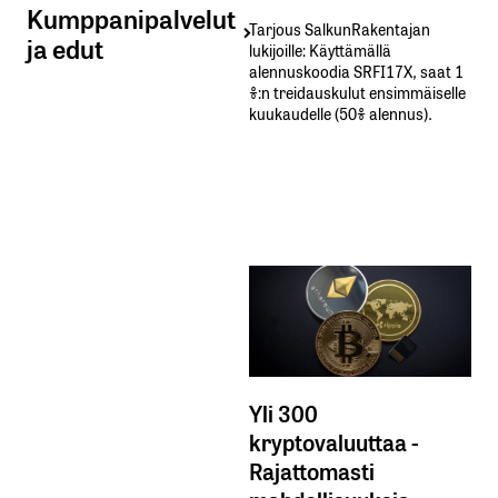
Kumppanipalvelut
Tarjous SalkunRakentajan
ja edut
lukijoille: Käyttämällä​ ​
alennuskoodia​ ​SRFI17X,​ ​saat​ ​1
%:n treidauskulut​ ​ensimmäiselle​ ​
kuukaudelle​ ​(50%​ ​alennus).
Yli 300
kryptovaluuttaa -
Rajattomasti