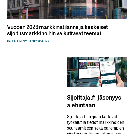
Vuoden 2026 markkinatilanne ja keskeiset
sijoitusmarkkinoihin vaikuttavat teemat
KAUPALLINEN YHTEISTYÖ
KVARN X
Sijoittaja.fi-jäsenyys
alehintaan
Sijoittaja.fi tarjoaa kattavat
työkalut ja tiedot markkinoiden
seuraamiseen sekä parempien
sijoituspäätösten tekemiseen.