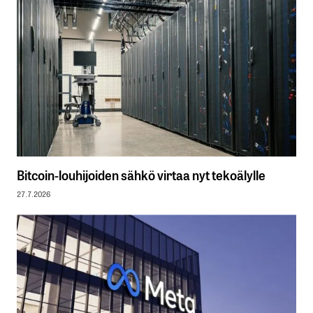
Bitcoin-louhijoiden sähkö virtaa nyt tekoälylle
27.7.2026