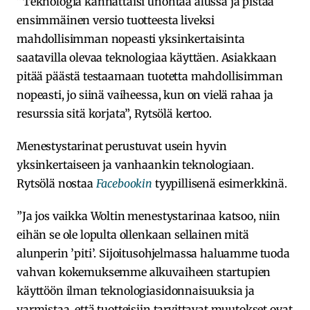
”Teknologia kannattaisi unohtaa alussa ja pistää
ensimmäinen versio tuotteesta liveksi
mahdollisimman nopeasti yksinkertaisinta
saatavilla olevaa teknologiaa käyttäen. Asiakkaan
pitää päästä testaamaan tuotetta mahdollisimman
nopeasti, jo siinä vaiheessa, kun on vielä rahaa ja
resurssia sitä korjata”, Rytsölä kertoo.
Menestystarinat perustuvat usein hyvin
yksinkertaiseen ja vanhaankin teknologiaan.
Rytsölä nostaa
Facebookin
tyypillisenä esimerkkinä.
”Ja jos vaikka Woltin menestystarinaa katsoo, niin
eihän se ole lopulta ollenkaan sellainen mitä
alunperin ’piti’. Sijoitusohjelmassa haluamme tuoda
vahvan kokemuksemme alkuvaiheen startupien
käyttöön ilman teknologiasidonnaisuuksia ja
varmistaa, että tuotteisiin tarvittavat muutokset ovat