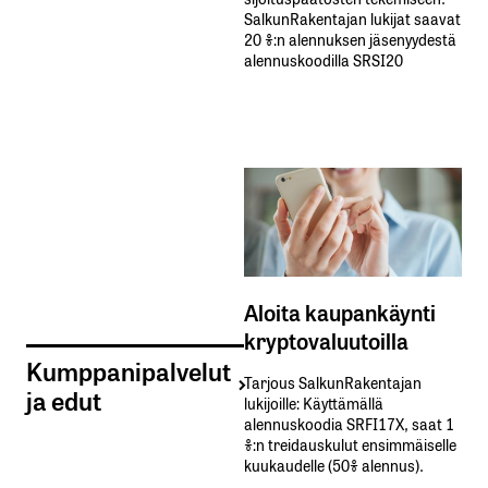
SalkunRakentajan lukijat saavat
20 %:n alennuksen jäsenyydestä
alennuskoodilla SRSI20
Aloita kaupankäynti
kryptovaluutoilla
Kumppanipalvelut
Tarjous SalkunRakentajan
ja edut
lukijoille: Käyttämällä​ ​
alennuskoodia​ ​SRFI17X,​ ​saat​ ​1
%:n treidauskulut​ ​ensimmäiselle​ ​
kuukaudelle​ ​(50%​ ​alennus).