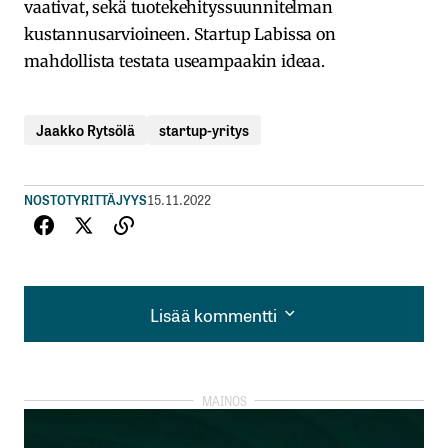
vaativat, sekä tuotekehityssuunnitelman
kustannusarvioineen. Startup Labissa on
mahdollista testata useampaakin ideaa.
Jaakko Rytsölä
startup-yritys
NOSTOT
YRITTÄJYYS
15.11.2022
Lisää kommentti
Lisää kommentti
kirjautua
sisään
rekisteröityä