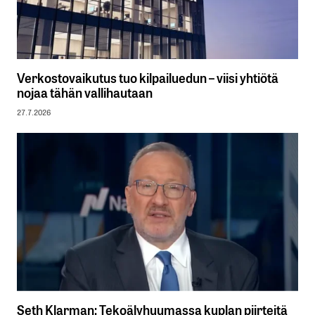
Verkostovaikutus tuo kilpailuedun – viisi yhtiötä
nojaa tähän vallihautaan
27.7.2026
Seth Klarman: Tekoälyhuumassa kuplan piirteitä