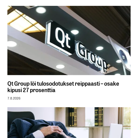
Qt Group löi tulosodotukset reippaasti – osake
kipusi 27 prosenttia
7.8.2026