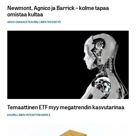
Newmont, Agnico ja Barrick – kolme tapaa
omistaa kultaa
ARVO-OSAKKEET
KAUPALLINEN YHTEISTYÖ
Temaattinen ETF myy megatrendin kasvutarinaa
KAUPALLINEN YHTEISTYÖ
KVARN X