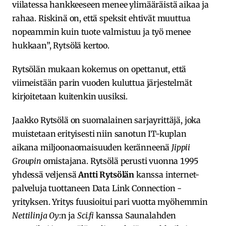
viilatessa hankkeeseen menee ylimääräistä aikaa ja
rahaa. Riskinä on, että speksit ehtivät muuttua
nopeammin kuin tuote valmistuu ja työ menee
hukkaan”, Rytsölä kertoo.
Rytsölän mukaan kokemus on opettanut, että
viimeistään parin vuoden kuluttua järjestelmät
kirjoitetaan kuitenkin uusiksi.
Jaakko Rytsölä on suomalainen sarjayrittäjä, joka
muistetaan erityisesti niin sanotun IT-kuplan
aikana miljoonaomaisuuden keränneenä
Jippii
Groupin
omistajana. Rytsölä perusti vuonna 1995
yhdessä veljensä
Antti Rytsölän
kanssa internet-
palveluja tuottaneen Data Link Connection -
yrityksen. Yritys fuusioitui pari vuotta myöhemmin
Nettilinja Oy
:n ja
Sci.fi
kanssa Saunalahden