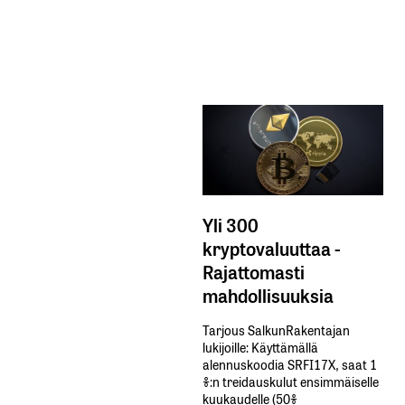
Yli 300
kryptovaluuttaa -
Rajattomasti
mahdollisuuksia
Tarjous SalkunRakentajan
lukijoille: Käyttämällä​ ​
alennuskoodia​ ​SRFI17X,​ ​saat​ ​1
%:n treidauskulut​ ​ensimmäiselle​ ​
kuukaudelle​ ​(50%​ ​