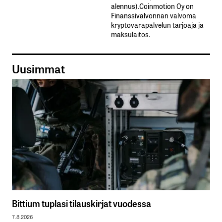
alennus).Coinmotion Oy on
Finanssivalvonnan valvoma
kryptovarapalvelun tarjoaja ja
maksulaitos.
Uusimmat
Bittium tuplasi tilauskirjat vuodessa
7.8.2026