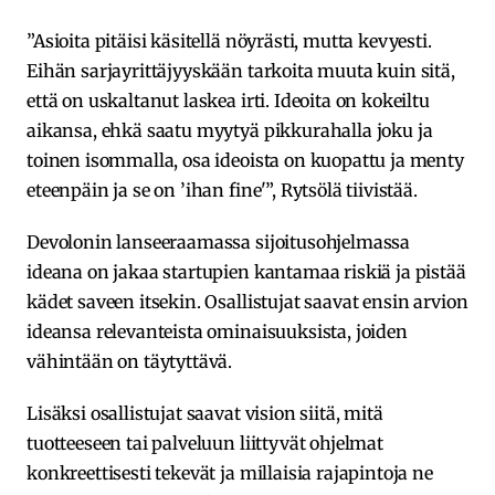
”Asioita pitäisi käsitellä nöyrästi, mutta kevyesti.
Eihän sarjayrittäjyyskään tarkoita muuta kuin sitä,
että on uskaltanut laskea irti. Ideoita on kokeiltu
aikansa, ehkä saatu myytyä pikkurahalla joku ja
toinen isommalla, osa ideoista on kuopattu ja menty
eteenpäin ja se on ’ihan fine'”, Rytsölä tiivistää.
Devolonin lanseeraamassa sijoitusohjelmassa
ideana on jakaa startupien kantamaa riskiä ja pistää
kädet saveen itsekin. Osallistujat saavat ensin arvion
ideansa relevanteista ominaisuuksista, joiden
vähintään on täytyttävä.
Lisäksi osallistujat saavat vision siitä, mitä
tuotteeseen tai palveluun liittyvät ohjelmat
konkreettisesti tekevät ja millaisia rajapintoja ne