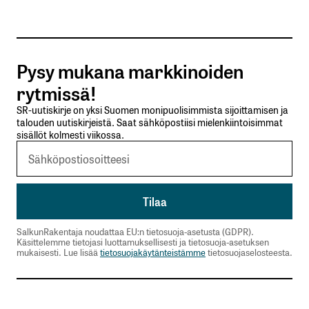
Tilaa SalkunRakentajan uutiskirje
Pysy mukana markkinoiden
Lähetä kommentti
rytmissä!
SR-uutiskirje on yksi Suomen monipuolisimmista sijoittamisen ja
talouden uutiskirjeistä. Saat sähköpostiisi mielenkiintoisimmat
sisällöt kolmesti viikossa.
SalkunRakentaja noudattaa EU:n tietosuoja-asetusta (GDPR).
Käsittelemme tietojasi luottamuksellisesti ja tietosuoja-asetuksen
mukaisesti. Lue lisää
tietosuojakäytänteistämme
tietosuojaselosteesta.