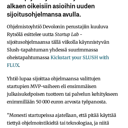
alkaen oikeisiin asioihin uuden
sijoitusohjelmansa avulla.
Ohjelmistoyhtiö Devolonin perustajiin kuuluva
Rytsölä esittelee uutta
Startup Lab
-
sijoitusohjelmaansa tällä viikolla käynnistyvän
Slush-tapahtuman yhdessä suurimmassa
oheistapahtumassa
Kickstart your SLUSH with
FLUX
.
Yhtiö lupaa sijoittaa ohjelmaansa valittujen
startupien MVP-vaiheen eli ensimmäisen
julkaisukelpoisen tuotteen tai palvelun kehitykseen
enimmillään 50 000 euron arvosta työpanosta.
”Monesti startupeissa ajatellaan, että pitää käyttää
tiettyä ohjelmointikieltä tai teknologiaa, ja niitä