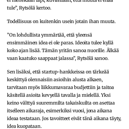
tule”, Rytsölä kertoo.
Todellisuus on kuitenkin usein jotain ihan muuta.
”On lohdullista ymmärtää, että yleensä
ensimmäinen idea ei ole paras. Ideoita tulee kyllä
koko ajan lisää. Tämän yritän sanoa nuorille. Älkää
vaan kaatuko saappaat jalassa”, Rytsölä sanoo.
Sen lisäksi, että startup-hankkeissa on tärkeää
keskittyä olennaisiin asioihin alusta alkaen,
tarvitaan myös liikkumavaraa budjettiin ja taitoa
käsitellä asioita kevyellä tavalla ja mielellä. Yksi
keino välttyä suuremmilta takaiskuilta on asettaa
itselleen aikaraja, esimerkiksi vuosi, jona aikana
ideaa testataan. Jos tavoitteet eivät tänä aikana täyty,
idea kuopataan.