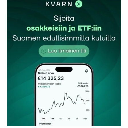
Sähköpostiosoitettasi ei julkaista.
Pakolliset
kentät on merkitty
*
Kommentti
*
Nimesi tai nimimerkkisi
*
Sähköpostiosoitteesi
*