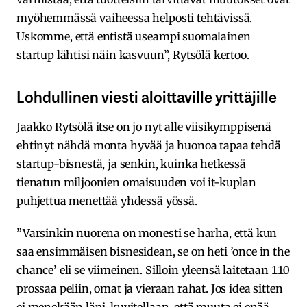
myöhemmässä vaiheessa helposti tehtävissä.
Uskomme, että entistä useampi suomalainen
startup lähtisi näin kasvuun”, Rytsölä kertoo.
Lohdullinen viesti aloittaville yrittäjille
Jaakko Rytsölä itse on jo nyt alle viisikymppisenä
ehtinyt nähdä monta hyvää ja huonoa tapaa tehdä
startup-bisnestä, ja senkin, kuinka hetkessä
tienatun miljoonien omaisuuden voi it-kuplan
puhjettua menettää yhdessä yössä.
”Varsinkin nuorena on monesti se harha, että kun
saa ensimmäisen bisnesidean, se on heti ’once in the
chance’ eli se viimeinen. Silloin yleensä laitetaan 110
prossaa peliin, omat ja vieraan rahat. Jos idea sitten
ei menekään läpi, kuvitellaan, että muuta ei enää