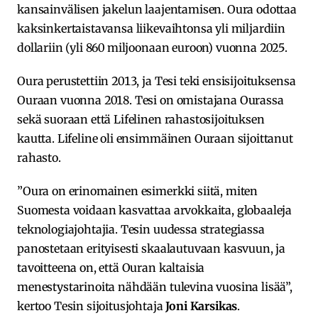
kansainvälisen jakelun laajentamisen. Oura odottaa
kaksinkertaistavansa liikevaihtonsa yli miljardiin
dollariin (yli 860 miljoonaan euroon) vuonna 2025.
Oura perustettiin 2013, ja Tesi teki ensisijoituksensa
Ouraan vuonna 2018. Tesi on omistajana Ourassa
sekä suoraan että Lifelinen rahastosijoituksen
kautta. Lifeline oli ensimmäinen Ouraan sijoittanut
rahasto.
”Oura on erinomainen esimerkki siitä, miten
Suomesta voidaan kasvattaa arvokkaita, globaaleja
teknologiajohtajia. Tesin uudessa strategiassa
panostetaan erityisesti skaalautuvaan kasvuun, ja
tavoitteena on, että Ouran kaltaisia
menestystarinoita nähdään tulevina vuosina lisää”,
kertoo Tesin sijoitusjohtaja
Joni Karsikas
.