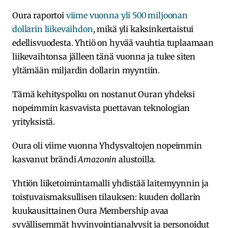
Oura raportoi
viime vuonna yli 500 miljoonan
dollarin liikevaihdon
, mikä yli kaksinkertaistui
edellisvuodesta. Yhtiö on hyvää vauhtia tuplaamaan
liikevaihtonsa jälleen tänä vuonna ja tulee siten
yltämään miljardin dollarin myyntiin.
Tämä kehityspolku on nostanut Ouran yhdeksi
nopeimmin kasvavista puettavan teknologian
yrityksistä.
Oura oli viime vuonna Yhdysvaltojen nopeimmin
kasvanut brändi
Amazonin
alustoilla.
Yhtiön liiketoimintamalli yhdistää laitemyynnin ja
toistuvaismaksullisen tilauksen: kuuden dollarin
kuukausittainen Oura Membership avaa
syvällisemmät hyvinvointianalyysit ja personoidut