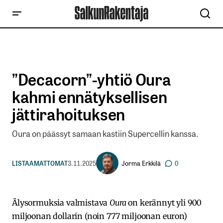
”Decacorn”-yhtiö Oura
kahmi ennätyksellisen
jättirahoituksen
Oura on päässyt samaan kastiin Supercellin kanssa.
Jorma Erkkilä
LISTAAMATTOMAT
3.11.2025
0
Älysormuksia valmistava
Oura
on kerännyt yli 900
miljoonan dollarin (noin 777 miljoonan euron)