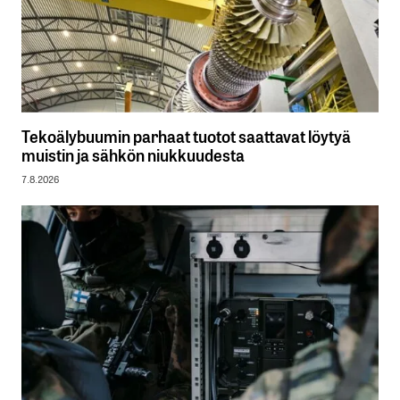
Tekoälybuumin parhaat tuotot saattavat löytyä
muistin ja sähkön niukkuudesta
7.8.2026