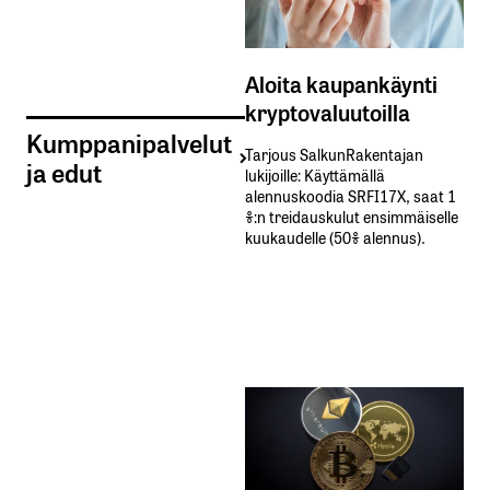
Aloita kaupankäynti
kryptovaluutoilla
Kumppanipalvelut
Tarjous SalkunRakentajan
ja edut
lukijoille: Käyttämällä​ ​
alennuskoodia​ ​SRFI17X,​ ​saat​ ​1
%:n treidauskulut​ ​ensimmäiselle​ ​
kuukaudelle​ ​(50%​ ​alennus).