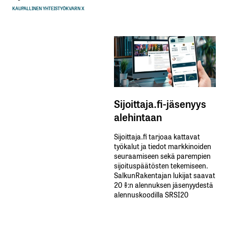
KAUPALLINEN YHTEISTYÖ
KVARN X
Sijoittaja.fi-jäsenyys
alehintaan
Sijoittaja.fi tarjoaa kattavat
työkalut ja tiedot markkinoiden
seuraamiseen sekä parempien
sijoituspäätösten tekemiseen.
SalkunRakentajan lukijat saavat
20 %:n alennuksen jäsenyydestä
alennuskoodilla SRSI20