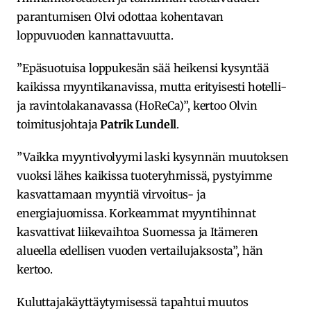
parantumisen Olvi odottaa kohentavan
loppuvuoden kannattavuutta.
”Epäsuotuisa loppukesän sää heikensi kysyntää
kaikissa myyntikanavissa, mutta erityisesti hotelli-
ja ravintolakanavassa (HoReCa)”, kertoo Olvin
toimitusjohtaja
Patrik Lundell
.
”Vaikka myyntivolyymi laski kysynnän muutoksen
vuoksi lähes kaikissa tuoteryhmissä, pystyimme
kasvattamaan myyntiä virvoitus- ja
energiajuomissa. Korkeammat myyntihinnat
kasvattivat liikevaihtoa Suomessa ja Itämeren
alueella edellisen vuoden vertailujaksosta”, hän
kertoo.
Kuluttajakäyttäytymisessä tapahtui muutos