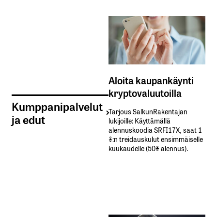
Aloita kaupankäynti
kryptovaluutoilla
Kumppanipalvelut
Tarjous SalkunRakentajan
ja edut
lukijoille: Käyttämällä​ ​
alennuskoodia​ ​SRFI17X,​ ​saat​ ​1
%:n treidauskulut​ ​ensimmäiselle​ ​
kuukaudelle​ ​(50%​ ​alennus).