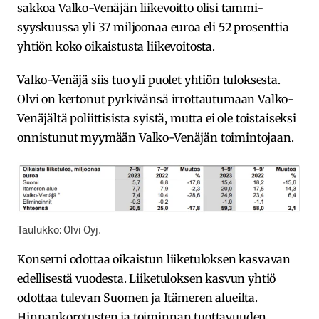
sakkoa Valko-Venäjän liikevoitto olisi tammi-
syyskuussa yli 37 miljoonaa euroa eli 52 prosenttia
yhtiön koko oikaistusta liikevoitosta.
Valko-Venäjä siis tuo yli puolet yhtiön tuloksesta.
Olvi on kertonut pyrkivänsä irrottautumaan Valko-
Venäjältä poliittisista syistä, mutta ei ole toistaiseksi
onnistunut myymään Valko-Venäjän toimintojaan.
Taulukko: Olvi Oyj.
Konserni odottaa oikaistun liiketuloksen kasvavan
edellisestä vuodesta. Liiketuloksen kasvun yhtiö
odottaa tulevan Suomen ja Itämeren alueilta.
Hinnankorotusten ja toiminnan tuottavuuden