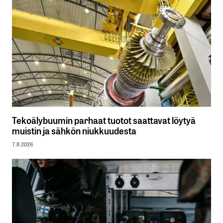
Tekoälybuumin parhaat tuotot saattavat löytyä
muistin ja sähkön niukkuudesta
7.8.2026