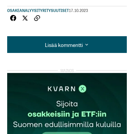
OSAKEANALYYSIT
YRITYSUUTISET
17.10.2023
Lisää kommentti
Lisää kommentti
kirjautua
sisään
rekisteröityä
Sähköpostiosoitettasi ei julkaista.
Pakolliset