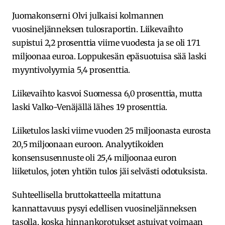
Juomakonserni Olvi julkaisi kolmannen
vuosineljänneksen tulosraportin. Liikevaihto
supistui 2,2 prosenttia viime vuodesta ja se oli 171
miljoonaa euroa. Loppukesän epäsuotuisa sää laski
myyntivolyymia 5,4 prosenttia.
Liikevaihto kasvoi Suomessa 6,0 prosenttia, mutta
laski Valko-Venäjällä lähes 19 prosenttia.
Liiketulos laski viime vuoden 25 miljoonasta eurosta
20,5 miljoonaan euroon. Analyytikoiden
konsensusennuste oli 25,4 miljoonaa euron
liiketulos, joten yhtiön tulos jäi selvästi odotuksista.
Suhteellisella bruttokatteella mitattuna
kannattavuus pysyi edellisen vuosineljänneksen
tasolla, koska hinnankorotukset astuivat voimaan