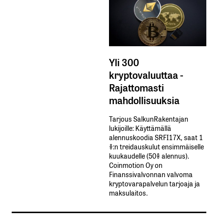
Yli 300
kryptovaluuttaa -
Rajattomasti
mahdollisuuksia
Tarjous SalkunRakentajan
lukijoille: Käyttämällä​ ​
alennuskoodia​ ​SRFI17X,​ ​saat​ ​1
%:n treidauskulut​ ​ensimmäiselle​ ​
kuukaudelle​ ​(50%​ ​alennus).
Coinmotion Oy on
Finanssivalvonnan valvoma
kryptovarapalvelun tarjoaja ja
maksulaitos.