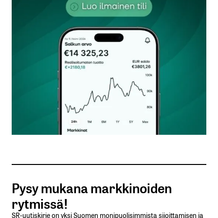
kentät on merkitty
*
Kommentti
*
Nimesi tai nimimerkkisi
*
Sähköpostiosoitteesi
*
Tilaa SalkunRakentajan uutiskirje
Pysy mukana markkinoiden
Lähetä kommentti
rytmissä!
SR-uutiskirje on yksi Suomen monipuolisimmista sijoittamisen ja