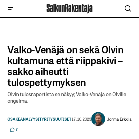
Valko-Venäjä on sekä Olvin
kultamuna että riippakivi –
sakko aiheutti
tulospettymyksen
Olvin tulosraportista se näkyy; Valko-Venäjä on Olville
ongelma.
Jorma Erkkilä
OSAKEANALYYSIT
YRITYSUUTISET
17.10.2023
0