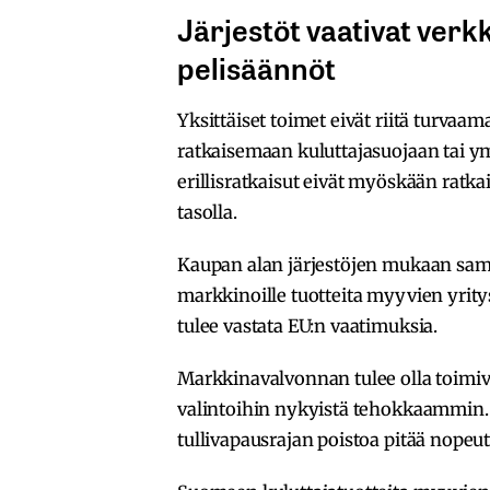
Järjestöt vaativat verk
pelisäännöt
Yksittäiset toimet eivät riitä turvaam
ratkaisemaan kuluttajasuojaan tai ym
erillisratkaisut eivät myöskään ratka
tasolla.
Kaupan alan järjestöjen mukaan sama
markkinoille tuotteita myyvien yrity
tulee vastata EU:n vaatimuksia.
Markkinavalvonnan tulee olla toimiva
valintoihin nykyistä tehokkaammin. 
tullivapausrajan poistoa pitää nopeutt