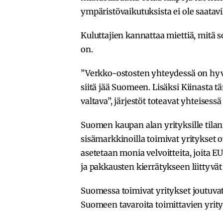
ympäristövaikutuksista ei ole saatavi
Kuluttajien kannattaa miettiä, mitä so
on.
”Verkko-ostosten yhteydessä on hyv
siitä jää Suomeen. Lisäksi Kiinasta
valtava”, järjestöt toteavat yhteisessä
Suomen kaupan alan yrityksille tilan
sisämarkkinoilla toimivat yritykset ov
asetetaan monia velvoitteita, joita E
ja pakkausten kierrätykseen liittyvät
Suomessa toimivat yritykset joutuv
Suomeen tavaroita toimittavien yrity