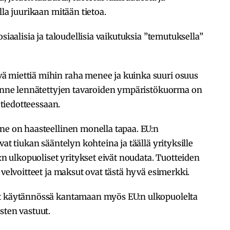
lla juurikaan mitään tietoa.
siaalisia ja taloudellisia vaikutuksia ”temutuksella”
ä miettiä mihin raha menee ja kuinka suuri osuus
 tänne lennätettyjen tavaroiden ympäristökuorma on
 tiedotteessaan.
ne on haasteellinen monella tapaa. EU:n
at tiukan sääntelyn kohteina ja täällä yrityksille
U:n ulkopuoliset yritykset eivät noudata. Tuotteiden
 velvoitteet ja maksut ovat tästä hyvä esimerkki.
at käytännössä kantamaan myös EU:n ulkopuolelta
sten vastuut.