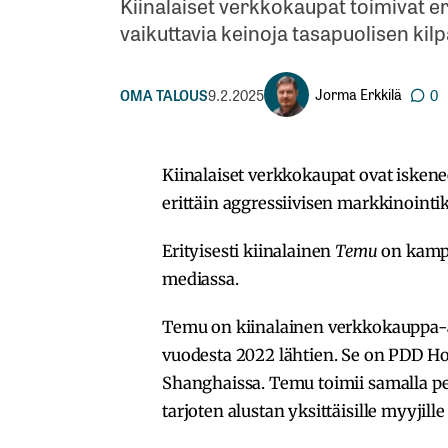
Kiinalaiset verkkokaupat toimivat er
vaikuttavia keinoja tasapuolisen ki
Jorma Erkkilä
OMA TALOUS
9.2.2025
0
Kiinalaiset verkkokaupat ovat isken
erittäin aggressiivisen markkinoint
Erityisesti kiinalainen
Temu
on kampan
mediassa.
Temu on kiinalainen verkkokauppa-al
vuodesta 2022 lähtien. Se on PDD Ho
Shanghaissa. Temu toimii samalla pe
tarjoten alustan yksittäisille myyjill