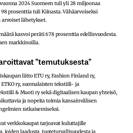
uonna 2024 Suomeen tuli yli 28 miljoonaa
 98 prosenttia tuli Kiinasta. Vähäarvoiseksi
 arvoiset lähetykset.
äärä kasvoi peräti 678 prosenttia edellisvuodesta.
men markkinoilla.
aroittavat ”temutuksesta”
iskaupan liitto ETU ry, Fashion Finland ry,
ETKO ry, suomalaisten tekstiili- ja
kstiili & Muoti ry sekä digitaalisen kaupan yhteisö,
ikuttavia ja nopeita toimia kansainvälisen
gelmien ratkaisemiseksi.
at verkkokaupat tarjoavat kuluttajille
, joiden laadusta, tuoteturvallisuudesta ja