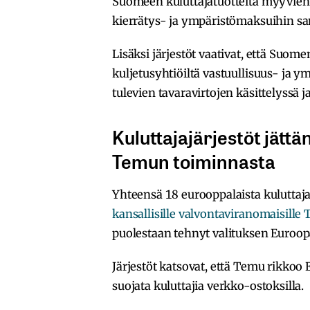
Suomeen kuluttajatuotteita myyvien y
kierrätys- ja ympäristömaksuihin sam
Lisäksi järjestöt vaativat, että Suom
kuljetusyhtiöiltä vastuullisuus- j
tulevien tavaravirtojen käsittelyssä 
Kuluttajajärjestöt jätt
Temun toiminnasta
Yhteensä 18 eurooppalaista kuluttaj
kansallisille valvontaviranomaisill
puolestaan tehnyt valituksen Euroop
Järjestöt katsovat, että Temu rikkoo 
suojata kuluttajia verkko-ostoksilla.