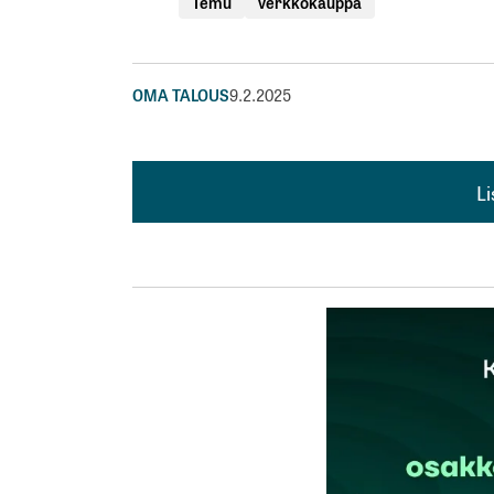
Temu
verkkokauppa
OMA TALOUS
9.2.2025
L
L
kirj
Sähköpostiosoitettasi ei julkaista.
Pakollis
Kommentti
*