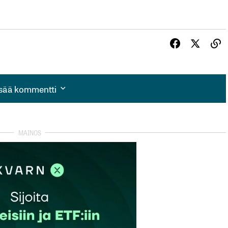
isää kommentti
isää kommentti
autua sisään
rekisteröityä
et kentät on merkitty
*