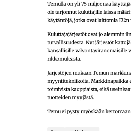
Temulla on yli 75 miljoonaa käyttäjä
ole tarjonnut kuluttajille laissa määr
käytäntöjä, jotka ovat laittomia EU
Kuluttajajärjestöt ovat jo aiemmin i
turvallisuudesta. Nyt järjestöt kattoj
kansallisille valvontaviranomaisille 
rikkomuksista.
Järjestöjen mukaan Temun markkinap
myyntitekniikoita. Markkinapaikka ei 
toimivista kauppiaista, eikä useinkaa
tuotteiden myyjästä.
Temu ei pysty myöskään kertomaan, t