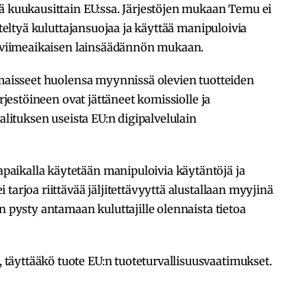
ä kuukausittain EU:ssa. Järjestöjen mukaan Temu ei
iteltyä kuluttajansuojaa ja käyttää manipuloivia
:n viimeaikaisen lainsäädännön mukaan.
lmaisseet huolensa myynnissä olevien tuotteiden
ärjestöineen ovat jättäneet komissiolle ja
valituksen useista EU:n digipalvelulain
aikalla käytetään manipuloivia käytäntöjä ja
tarjoa riittävää jäljitettävyyttä alustallaan myyjinä
n pysty antamaan kuluttajille olennaista tietoa
äyttääkö tuote EU:n tuoteturvallisuusvaatimukset.