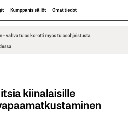
it
Kumppanisisällöt
Omat tiedot
n – vahva tulos korotti myös tulosohjeistusta
odessa
tsia kiinalaisille
 ”vapaamatkustaminen