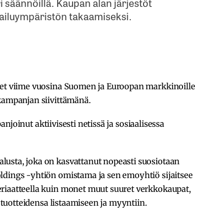
i säännöillä. Kaupan alan järjestöt
lpailuympäristön takaamiseksi.
eet viime vuosina Suomen ja Euroopan markkinoille
ikampanjan siivittämänä.
joinut aktiivisesti netissä ja sosiaalisessa
usta, joka on kasvattanut nopeasti suosiotaan
ldings -yhtiön omistama ja sen emoyhtiö sijaitsee
riaatteella kuin monet muut suuret verkkokaupat,
e tuotteidensa listaamiseen ja myyntiin.