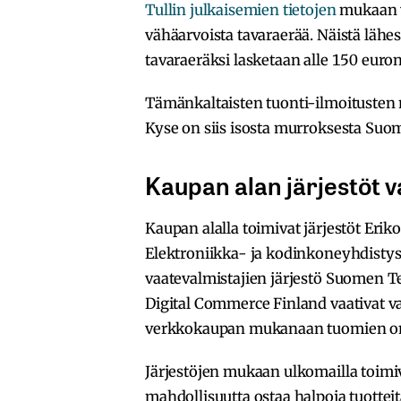
Tullin julkaisemien tietojen
mukaan v
vähäarvoista tavaraerää. Näistä lähes
tavaraeräksi lasketaan alle 150 euron
Tämänkaltaisten tuonti-ilmoitusten m
Kyse on siis isosta murroksesta Suo
Kaupan alan järjestöt v
Kaupan alalla toimivat järjestöt Eriko
Elektroniikka- ja kodinkoneyhdistys 
vaatevalmistajien järjestö Suomen Te
Digital Commerce Finland vaativat va
verkkokaupan mukanaan tuomien on
Järjestöjen mukaan ulkomailla toimiv
mahdollisuutta ostaa halpoja tuotteita