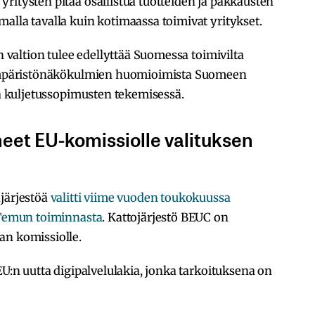
ritysten pitää osallistua tuotteiden ja pakkausten
alla tavalla kuin kotimaassa toimivat yritykset.
en valtion tulee edellyttää Suomessa toimivilta
a ympäristönäkökulmien huomioimista Suomeen
ja kuljetussopimusten tekemisessä.
äneet EU-komissiolle valituksen
ajärjestöä
valitti viime vuoden toukokuussa
e Temun toiminnasta
. Kattojärjestö BEUC on
an komissiolle.
EU:n uutta digipalvelulakia, jonka tarkoituksena on