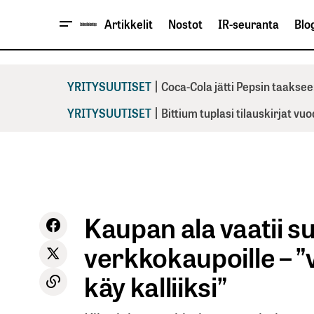
Artikkelit
Nostot
IR-seuranta
Blog
|
YRITYSUUTISET
Coca-Cola jätti Pepsin taaksee
|
YRITYSUUTISET
Bittium tuplasi tilauskirjat vu
Kaupan ala vaatii sui
verkkokaupoille –
käy kalliiksi”