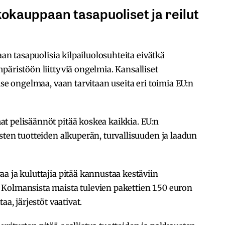
kokauppaan tasapuoliset ja reilut
aan tasapuolisia kilpailuolosuhteita eivätkä
päristöön liittyviä ongelmia. Kansalliset
ise ongelmaa, vaan tarvitaan useita eri toimia EU:n
t pelisäännöt pitää koskea kaikkia. EU:n
sten tuotteiden alkuperän, turvallisuuden ja laadun
a ja kuluttajia pitää kannustaa kestäviin
Kolmansista maista tulevien pakettien 150 euron
aa, järjestöt vaativat.