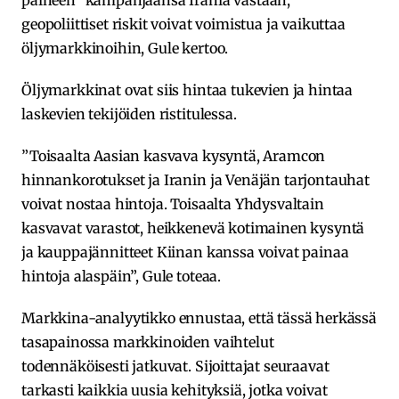
geopoliittiset riskit voivat voimistua ja vaikuttaa
öljymarkkinoihin, Gule kertoo.
Öljymarkkinat ovat siis hintaa tukevien ja hintaa
laskevien tekijöiden ristitulessa.
”Toisaalta Aasian kasvava kysyntä, Aramcon
hinnankorotukset ja Iranin ja Venäjän tarjontauhat
voivat nostaa hintoja. Toisaalta Yhdysvaltain
kasvavat varastot, heikkenevä kotimainen kysyntä
ja kauppajännitteet Kiinan kanssa voivat painaa
hintoja alaspäin”, Gule toteaa.
Markkina-analyytikko ennustaa, että tässä herkässä
tasapainossa markkinoiden vaihtelut
todennäköisesti jatkuvat. Sijoittajat seuraavat
tarkasti kaikkia uusia kehityksiä, jotka voivat