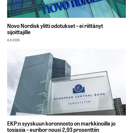
Novo Nordisk ylitti odotukset – ei riittänyt
sijoittajille
6.8.2026
EKP:n syyskuun koronnosto on markkinoille jo
tosiasia – euribor nousi 2,93 prosenttiin