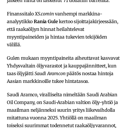
jälkeen hinta on laskenut 71 dollariin barrelilta.
Finanssitalo
XS.comin
vanhempi markkina-
analyytikko
Rania Gule
kertoo sijoittajakirjeessään,
että raakaöljyn hinnat heilahtelevat
myyntipaineiden ja hintaa tukevien tekijöiden
välillä.
Gulen mukaan myyntipaineita aiheuttavat kasvavat
Yhdysvaltain öljyvarastot ja kauppajännitteet, kun
taas öljyjätti
Saudi Aramcon
päätös nostaa hintoja
Aasian markkinoille tukee hintatasoa.
Saudi Aramco, viralliselta nimeltään Saudi Arabian
Oil Company, on Saudi-Arabian valtion öljy-yhtiö ja
maailman neljänneksi suurin yritys liikevaihdolla
mitattuna vuonna 2025. Yhtiöllä on maailman
toiseksi suurimmat todennetut raakaöljyvarannot,