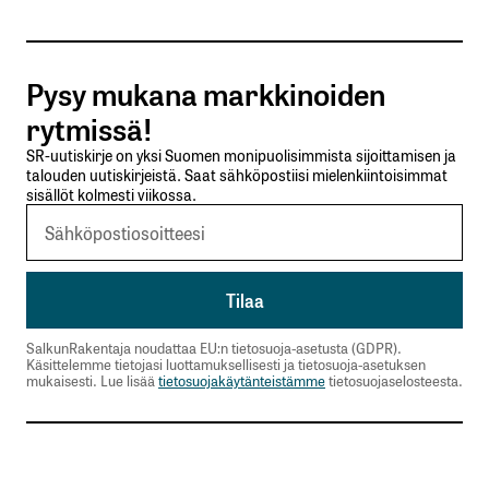
Tilaa SalkunRakentajan uutiskirje
Pysy mukana markkinoiden
Lähetä kommentti
rytmissä!
SR-uutiskirje on yksi Suomen monipuolisimmista sijoittamisen ja
talouden uutiskirjeistä. Saat sähköpostiisi mielenkiintoisimmat
sisällöt kolmesti viikossa.
SalkunRakentaja noudattaa EU:n tietosuoja-asetusta (GDPR).
Käsittelemme tietojasi luottamuksellisesti ja tietosuoja-asetuksen
mukaisesti. Lue lisää
tietosuojakäytänteistämme
tietosuojaselosteesta.