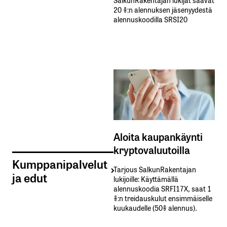
20 %:n alennuksen jäsenyydestä
alennuskoodilla SRSI20
Aloita kaupankäynti
kryptovaluutoilla
Kumppanipalvelut
Tarjous SalkunRakentajan
ja edut
lukijoille: Käyttämällä​ ​
alennuskoodia​ ​SRFI17X,​ ​saat​ ​1
%:n treidauskulut​ ​ensimmäiselle​ ​
kuukaudelle​ ​(50%​ ​alennus).