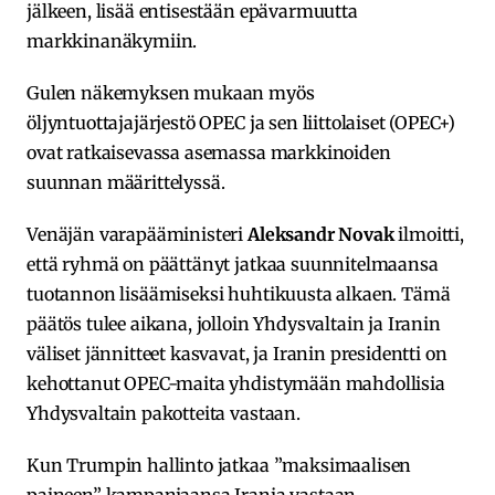
jälkeen, lisää entisestään epävarmuutta
markkinanäkymiin.
Gulen näkemyksen mukaan myös
öljyntuottajajärjestö OPEC ja sen liittolaiset (OPEC+)
ovat ratkaisevassa asemassa markkinoiden
suunnan määrittelyssä.
Venäjän varapääministeri
Aleksandr Novak
ilmoitti,
että ryhmä on päättänyt jatkaa suunnitelmaansa
tuotannon lisäämiseksi huhtikuusta alkaen. Tämä
päätös tulee aikana, jolloin Yhdysvaltain ja Iranin
väliset jännitteet kasvavat, ja Iranin presidentti on
kehottanut OPEC-maita yhdistymään mahdollisia
Yhdysvaltain pakotteita vastaan.
Kun Trumpin hallinto jatkaa ”maksimaalisen
paineen” kampanjaansa Irania vastaan,