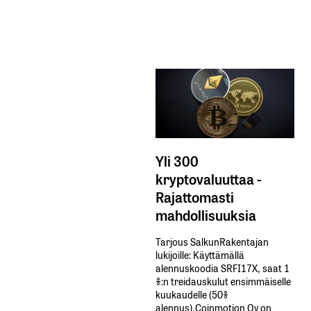
Yli 300
kryptovaluuttaa -
Rajattomasti
mahdollisuuksia
Tarjous SalkunRakentajan
lukijoille: Käyttämällä​ ​
alennuskoodia​ ​SRFI17X,​ ​saat​ ​1
%:n treidauskulut​ ​ensimmäiselle​ ​
kuukaudelle​ ​(50%​ ​
alennus).Coinmotion Oy on