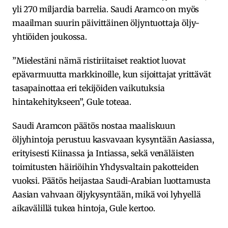
yli 270 miljardia barrelia. Saudi Aramco on myös
maailman suurin päivittäinen öljyntuottaja öljy-
yhtiöiden joukossa.
”Mielestäni nämä ristiriitaiset reaktiot luovat
epävarmuutta markkinoille, kun sijoittajat yrittävät
tasapainottaa eri tekijöiden vaikutuksia
hintakehitykseen”, Gule toteaa.
Saudi Aramcon päätös nostaa maaliskuun
öljyhintoja perustuu kasvavaan kysyntään Aasiassa,
erityisesti Kiinassa ja Intiassa, sekä venäläisten
toimitusten häiriöihin Yhdysvaltain pakotteiden
vuoksi. Päätös heijastaa Saudi-Arabian luottamusta
Aasian vahvaan öljykysyntään, mikä voi lyhyellä
aikavälillä tukea hintoja, Gule kertoo.