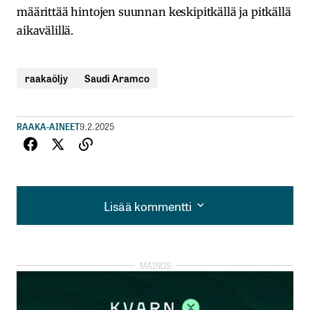
määrittää hintojen suunnan keskipitkällä ja pitkällä
aikavälillä.
raakaöljy
Saudi Aramco
RAAKA-AINEET
9.2.2025
Lisää kommentti
Lisää kommentti
kirjautua
sisään
rekisteröityä