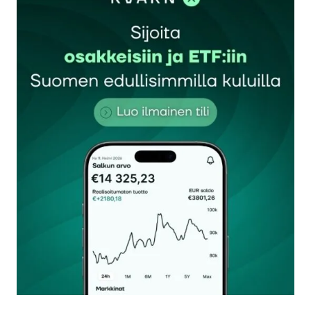
Sähköpostiosoitettasi ei julkaista.
Pakolliset
kentät on merkitty
*
Kommentti
*
Nimesi tai nimimerkkisi
*
Sähköpostiosoitteesi
*