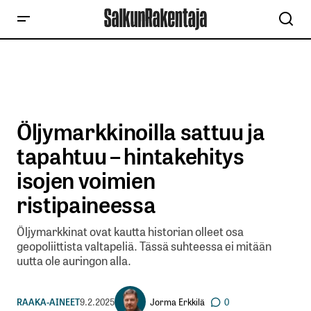
Öljymarkkinoilla sattuu ja
tapahtuu – hintakehitys
isojen voimien
ristipaineessa
Öljymarkkinat ovat kautta historian olleet osa
geopoliittista valtapeliä. Tässä suhteessa ei mitään
uutta ole auringon alla.
Jorma Erkkilä
RAAKA-AINEET
9.2.2025
0