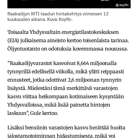
Raakaöljyn WTI-laadun hintakehitys viimeisen 12
kuukauden aikana. Kuva: Koyfin.
Toisaalta Yhdysvaltain energiatilastokeskuksen
(EIA) julkaisema aineisto kertoo toisenlaista tarinaa.
Öljyntuotanto on odotuksia kovemmassa nousussa.
”Raakaöljyvarastot kasvoivat 8,664 miljoonalla
tynnyrillä edellisellä viikolla, mikä ylitti reippaasti
ennusteet, jotka odottivat 2,6 miljoonan tynnyrin
lisäystä. Mielestäni tämä merkittävä varastojen
kasvu viittaa heikompaan kotimaiseen kysyntään
Yhdysvalloissa, mikä lisää painetta hintojen
laskuun”, Gule kertoo.
Lisäksi bensiinin varastojen kasvu herättää huolta
jalostamotoiminnan hidastumisesta, mikä voi