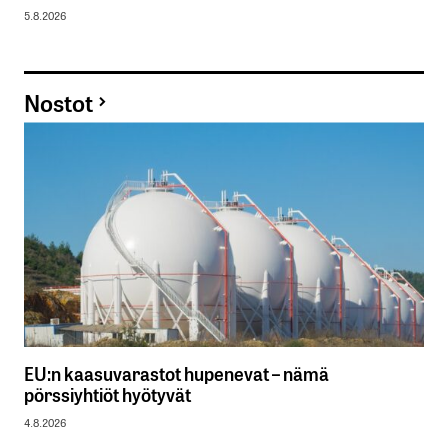
5.8.2026
Nostot
EU:n kaasuvarastot hupenevat – nämä
pörssiyhtiöt hyötyvät
4.8.2026