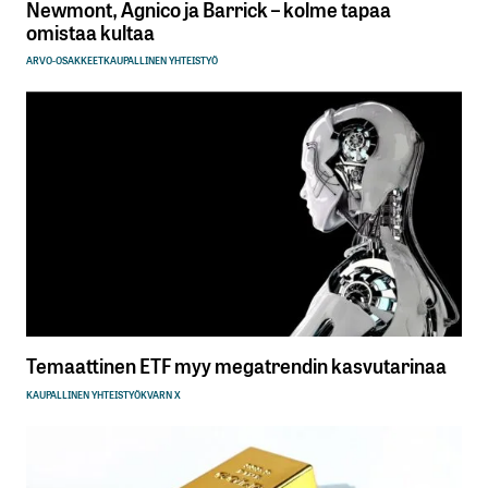
Newmont, Agnico ja Barrick – kolme tapaa
omistaa kultaa
ARVO-OSAKKEET
KAUPALLINEN YHTEISTYÖ
Temaattinen ETF myy megatrendin kasvutarinaa
KAUPALLINEN YHTEISTYÖ
KVARN X