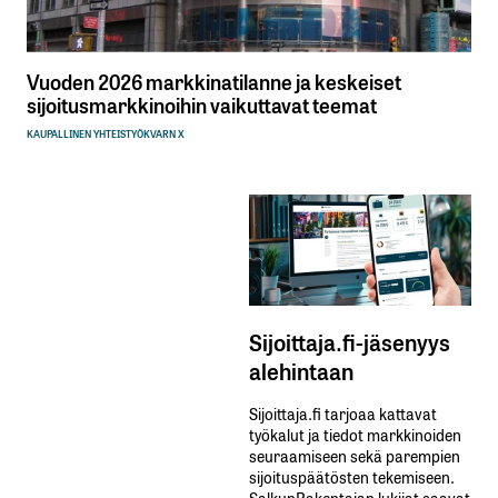
Vuoden 2026 markkinatilanne ja keskeiset
sijoitusmarkkinoihin vaikuttavat teemat
KAUPALLINEN YHTEISTYÖ
KVARN X
Sijoittaja.fi-jäsenyys
alehintaan
Sijoittaja.fi tarjoaa kattavat
työkalut ja tiedot markkinoiden
seuraamiseen sekä parempien
sijoituspäätösten tekemiseen.
SalkunRakentajan lukijat saavat