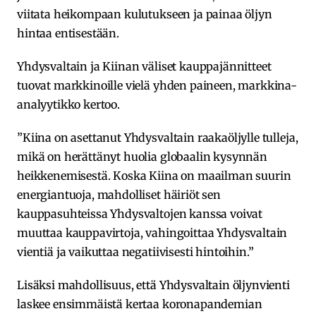
viitata heikompaan kulutukseen ja painaa öljyn
hintaa entisestään.
Yhdysvaltain ja Kiinan väliset kauppajännitteet
tuovat markkinoille vielä yhden paineen, markkina-
analyytikko kertoo.
”Kiina on asettanut Yhdysvaltain raakaöljylle tulleja,
mikä on herättänyt huolia globaalin kysynnän
heikkenemisestä. Koska Kiina on maailman suurin
energiantuoja, mahdolliset häiriöt sen
kauppasuhteissa Yhdysvaltojen kanssa voivat
muuttaa kauppavirtoja, vahingoittaa Yhdysvaltain
vientiä ja vaikuttaa negatiivisesti hintoihin.”
Lisäksi mahdollisuus, että Yhdysvaltain öljynvienti
laskee ensimmäistä kertaa koronapandemian