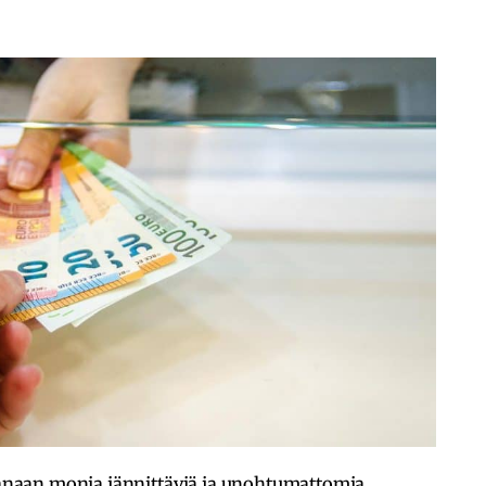
naan monia jännittäviä ja unohtumattomia