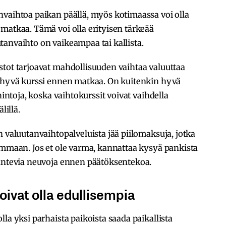
nvaihtoa paikan päällä, myös kotimaassa voi olla
matkaa. Tämä voi olla erityisen tärkeää
tanvaihto on vaikeampaa tai kallista.
stot tarjoavat mahdollisuuden vaihtaa valuuttaa
a hyvä kurssi ennen matkaa. On kuitenkin hyvä
hintoja, koska vaihtokurssit voivat vaihdella
lillä.
n valuutanvaihtopalveluista jää piilomaksuja, jotka
ummaan. Jos et ole varma, kannattaa kysyä pankista
tuntevia neuvoja ennen päätöksentekoa.
oivat olla edullisempia
la yksi parhaista paikoista saada paikallista