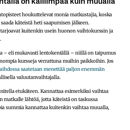
tällä on kalliimpaa kuin muualla
ihtopisteet houkuttelevat monia matkustajia, koska
 saada käteistä heti saapumisen jälkeen.
 tarjoavat kuitenkin usein huonon vaihtokurssin ja
.
lla – eli mukavasti lentokentällä – niillä on taipumus
onompia kursseja verrattuna muihin paikkoihin. Jos
aihdossa saatetaan menettää paljon enemmän
llisella valuutanvaihtajalla.
itella etukäteen. Kannattaa esimerkiksi vaihtaa
matkalle lähtöä, jotta käteistä on taskussa
ia summia kannattaa kuitenkin vaihtaa muualla,