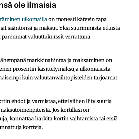
nsä ole ilmaisia
yttäminen ulkomailla
on monesti kätevin tapa
mat sääntönsä ja maksut. Yksi suurimmista eduista
at paremmat valuuttakurssit verrattuna
in lähempänä markkinahintaa ja maksaminen on
pienen prosentin käsittelymaksuja ulkomaisista
lhaisempi kuin valuutanvaihtopisteiden tarjoamat
in ehdot ja varmistaa, ettei siihen liity suuria
maksutoimenpiteistä. Jos kortillasi on
ja, kannattaa harkita kortin vaihtamista tai etsiä
unnattuja kortteja.