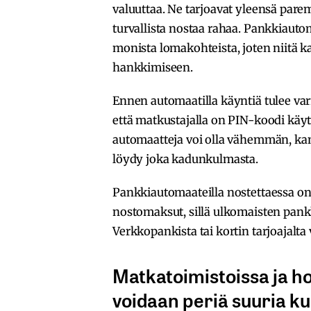
valuuttaa. Ne tarjoavat yleensä pare
turvallista nostaa rahaa. Pankkiauto
monista lomakohteista, joten niitä ka
hankkimiseen.
Ennen automaatilla käyntiä tulee varm
että matkustajalla on PIN-koodi käyt
automaatteja voi olla vähemmän, kann
löydy joka kadunkulmasta.
Pankkiautomaateilla nostettaessa o
nostomaksut, sillä ulkomaisten pankki
Verkkopankista tai kortin tarjoajalt
Matkatoimistoissa ja ho
voidaan periä suuria ku