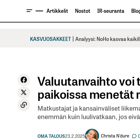
Artikkelit
Nostot
IR-seuranta
Blog
|
KASVUOSAKKEET
Analyysi: NoHo kasvaa kaikil
Valuutanvaihto voi tu
paikoissa menetät 
Matkustajat ja kansainväliset liike
enemmän kuin luulivatkaan, jos eivät
Christa N'dure
OMA TALOUS
23.2.2025