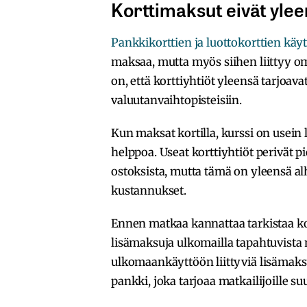
Korttimaksut eivät ylee
Pankkikorttien ja luottokorttien kä
maksaa, mutta myös siihen liittyy o
on, että korttiyhtiöt yleensä tarjoav
valuutanvaihtopisteisiin.
Kun maksat kortilla, kurssi on use
helppoa. Useat korttiyhtiöt perivät 
ostoksista, mutta tämä on yleensä a
kustannukset.
Ennen matkaa kannattaa tarkistaa kort
lisämaksuja ulkomailla tapahtuvista 
ulkomaankäyttöön liittyviä lisämaksu
pankki, joka tarjoaa matkailijoille su