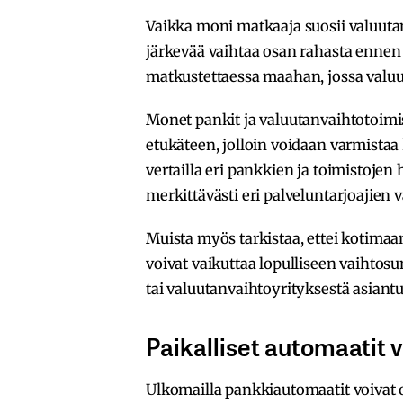
Vaikka moni matkaaja suosii valuuta
järkevää vaihtaa osan rahasta ennen 
matkustettaessa maahan, jossa valuu
Monet pankit ja valuutanvaihtotoimi
etukäteen, jolloin voidaan varmista
vertailla eri pankkien ja toimistojen 
merkittävästi eri palveluntarjoajien vä
Muista myös tarkistaa, ettei kotimaa
voivat vaikuttaa lopulliseen vaihtos
tai valuutanvaihtoyrityksestä asian
Paikalliset automaatit v
Ulkomailla pankkiautomaatit voivat ol