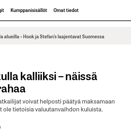
it
Kumppanisisällöt
Omat tiedot
la alueilla – Hook ja Stefan’s laajentavat Suomessa
lla kalliiksi – näissä
rahaa
matkailijat voivat helposti päätyä maksamaan
 ole tietoisia valuutanvaihdon kuluista.
0