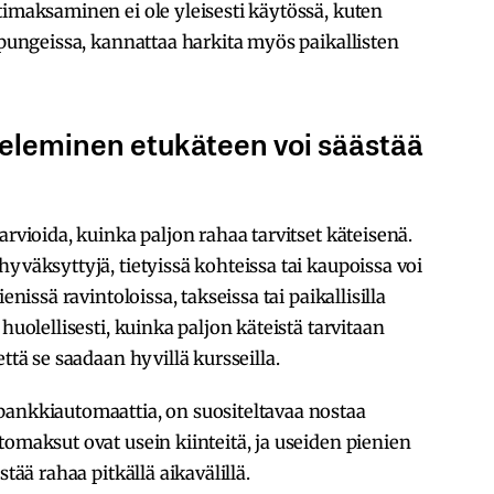
timaksaminen ei ole yleisesti käytössä, kuten
upungeissa, kannattaa harkita myös paikallisten
eleminen etukäteen voi säästää
arvioida, kuinka paljon rahaa tarvitset käteisenä.
yväksyttyjä, tietyissä kohteissa tai kaupoissa voi
enissä ravintoloissa, takseissa tai paikallisilla
huolellisesti, kuinka paljon käteistä tarvitaan
ttä se saadaan hyvillä kursseilla.
pankkiautomaattia, on suositeltavaa nostaa
tomaksut ovat usein kiinteitä, ja useiden pienien
stää rahaa pitkällä aikavälillä.