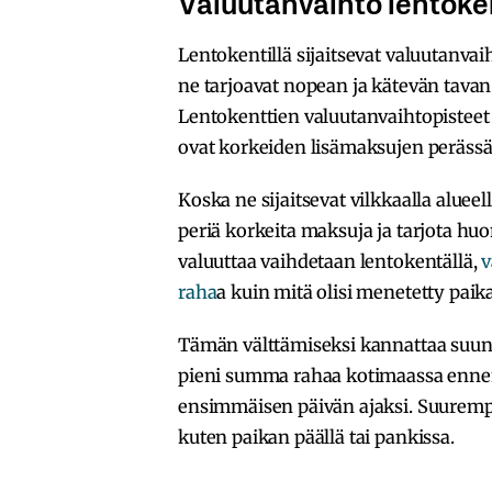
Valuutanvaihto lentoken
Lentokentillä sijaitsevat valuutanva
ne tarjoavat nopean ja kätevän tavan
Lentokenttien valuutanvaihtopisteet
ovat korkeiden lisämaksujen perässä
Koska ne sijaitsevat vilkkaalla aluee
periä korkeita maksuja ja tarjota hu
valuuttaa vaihdetaan lentokentällä,
v
raha
a kuin mitä olisi menetetty paika
Tämän välttämiseksi kannattaa suunn
pieni summa rahaa kotimaassa ennen 
ensimmäisen päivän ajaksi. Suuremp
kuten paikan päällä tai pankissa.