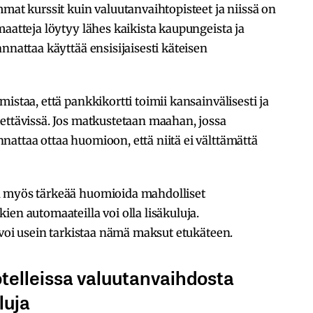
mmat kurssit kuin valuutanvaihtopisteet ja niissä on
maatteja löytyy lähes kaikista kaupungeista ja
nnattaa käyttää ensisijaisesti käteisen
istaa, että pankkikortti toimii kansainvälisesti ja
ettävissä. Jos matkustetaan maahan, jossa
attaa ottaa huomioon, että niitä ei välttämättä
n myös tärkeää huomioida mahdolliset
en automaateilla voi olla lisäkuluja.
a voi usein tarkistaa nämä maksut etukäteen.
telleissa valuutanvaihdosta
luja