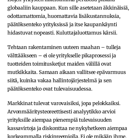
globaaliin kauppaan. Kun sille asetetaan äkkinäisiä,
odottamattomia, huomattavia lisäkustannuksia,
päätöksenteko yrityksissä ja itse kaupankäynti
hidastuvat nopeasti. Kuluttajaluottamus kärsii.
Tehtaan rakentaminen uuteen maahan – tulleja
välttääkseen – ei ole yritykselle pikaprosessi ja
tuotteiden toimitusketjut maiden välillä ovat
mutkikkaita. Samaan aikaan vallitsee epävarmuus
siitä, kuinka vakaa hallintojärjestelmä ja sen
päätöksenteko ovat tulevaisuudessa.
Markkinat tulevat varovaisiksi, jopa pelokkaiksi.
Arvonmääritysteoreettisesti analyytikko arvioi
yrityksille aiempaa pienempiä tulevaisuuden
kassavirtoja ja diskonttaa ne nykyhetkeen aiempaa
korkeammalla riskipreemiolla. Ei ole mikään ihme,