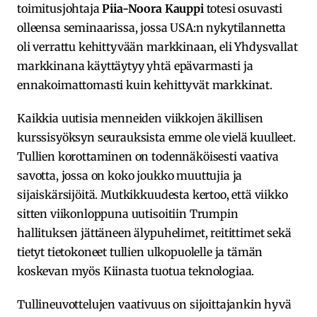
toimitusjohtaja
Piia-Noora Kauppi
totesi osuvasti
olleensa seminaarissa, jossa USA:n nykytilannetta
oli verrattu kehittyvään markkinaan, eli Yhdysvallat
markkinana käyttäytyy yhtä epävarmasti ja
ennakoimattomasti kuin kehittyvät markkinat.
Kaikkia uutisia menneiden viikkojen äkillisen
kurssisyöksyn seurauksista emme ole vielä kuulleet.
Tullien korottaminen on todennäköisesti vaativa
savotta, jossa on koko joukko muuttujia ja
sijaiskärsijöitä. Mutkikkuudesta kertoo, että viikko
sitten viikonloppuna uutisoitiin Trumpin
hallituksen jättäneen älypuhelimet, reitittimet sekä
tietyt tietokoneet tullien ulkopuolelle ja tämän
koskevan myös Kiinasta tuotua teknologiaa.
Tullineuvottelujen vaativuus on sijoittajankin hyvä