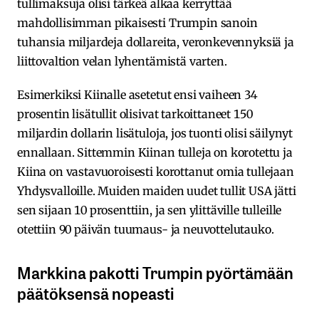
tullimaksuja olisi tärkeä alkaa kerryttää
mahdollisimman pikaisesti Trumpin sanoin
tuhansia miljardeja dollareita, veronkevennyksiä ja
liittovaltion velan lyhentämistä varten.
Esimerkiksi Kiinalle asetetut ensi vaiheen 34
prosentin lisätullit olisivat tarkoittaneet 150
miljardin dollarin lisätuloja, jos tuonti olisi säilynyt
ennallaan. Sittemmin Kiinan tulleja on korotettu ja
Kiina on vastavuoroisesti korottanut omia tullejaan
Yhdysvalloille. Muiden maiden uudet tullit USA jätti
sen sijaan 10 prosenttiin, ja sen ylittäville tulleille
otettiin 90 päivän tuumaus- ja neuvottelutauko.
Markkina pakotti Trumpin pyörtämään
päätöksensä nopeasti