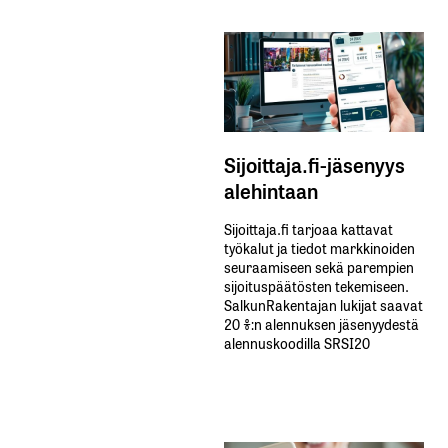
Sähköpostiosoitettasi ei julkaista.
Pakolliset
kentät on merkitty
*
Sijoittaja.fi-jäsenyys
alehintaan
Kommentti
*
Sijoittaja.fi tarjoaa kattavat
työkalut ja tiedot markkinoiden
seuraamiseen sekä parempien
sijoituspäätösten tekemiseen.
SalkunRakentajan lukijat saavat
20 %:n alennuksen jäsenyydestä
Nimesi tai nimimerkkisi
*
alennuskoodilla SRSI20
Sähköpostiosoitteesi
*