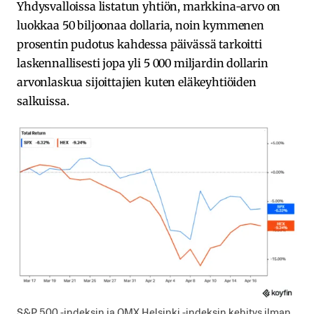
Yhdysvalloissa listatun yhtiön, markkina-arvo on
luokkaa 50 biljoonaa dollaria, noin kymmenen
prosentin pudotus kahdessa päivässä tarkoitti
laskennallisesti jopa yli 5 000 miljardin dollarin
arvonlaskua sijoittajien kuten eläkeyhtiöiden
salkuissa.
S&P 500 -indeksin ja OMX Helsinki -indeksin kehitys ilman