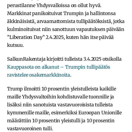
perustilanne Yhdysvalloissa on ollut hyvä.
Markkinat panikoituivat Trumpin ja hallintonsa
äkkinäisistä, arvaamattomista tullipäätöksistä, jotka
kulminoituivat niin sanottuun vapautuksen päivään
”Liberation Day” 2.4.2025, kuten hän itse päivää
kutsuu.
SalkunRakentaja kirjoitti tulleista 3.4.2025 otsikolla
Kauppasota on alkanut – Trumpin tullipäätös
ravistelee osakemarkkinoita
.
Trump ilmoitti 10 prosentin yleistulleista kaikille
maille Yhdysvaltoihin kohdistuvalle tuonnille ja
lisäksi niin sanotuista vastavuoroisista tulleista
kymmenille maille, esimerkiksi Euroopan Unionille
määrättiin 10 prosentin yleistulli ja 10 prosentin
vastavuoroinen tulli.