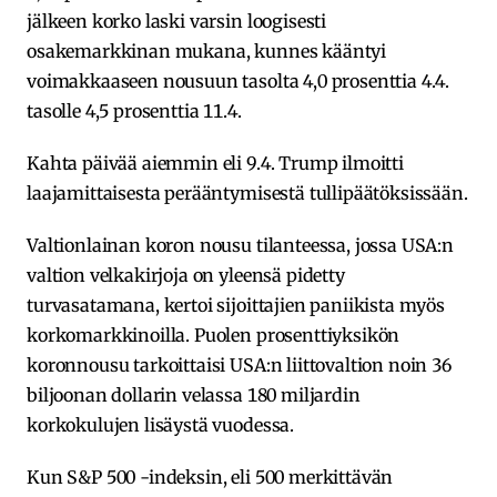
jälkeen korko laski varsin loogisesti
osakemarkkinan mukana, kunnes kääntyi
voimakkaaseen nousuun tasolta 4,0 prosenttia 4.4.
tasolle 4,5 prosenttia 11.4.
Kahta päivää aiemmin eli 9.4. Trump ilmoitti
laajamittaisesta perääntymisestä tullipäätöksissään.
Valtionlainan koron nousu tilanteessa, jossa USA:n
valtion velkakirjoja on yleensä pidetty
turvasatamana, kertoi sijoittajien paniikista myös
korkomarkkinoilla. Puolen prosenttiyksikön
koronnousu tarkoittaisi USA:n liittovaltion noin 36
biljoonan dollarin velassa 180 miljardin
korkokulujen lisäystä vuodessa.
Kun S&P 500 -indeksin, eli 500 merkittävän