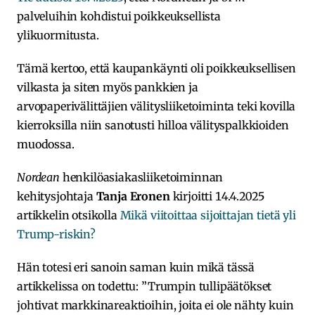
palveluihin kohdistui poikkeuksellista
ylikuormitusta.
Tämä kertoo, että kaupankäynti oli poikkeuksellisen
vilkasta ja siten myös pankkien ja
arvopaperivälittäjien välitysliiketoiminta teki kovilla
kierroksilla niin sanotusti hilloa välityspalkkioiden
muodossa.
Nordean
henkilöasiakasliiketoiminnan
kehitysjohtaja
Tanja Eronen
kirjoitti 14.4.2025
artikkelin otsikolla
Mikä viitoittaa sijoittajan tietä yli
Trump-riskin?
Hän totesi eri sanoin saman kuin mikä tässä
artikkelissa on todettu: ”Trumpin tullipäätökset
johtivat markkinareaktioihin, joita ei ole nähty kuin