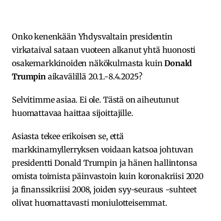
Onko kenenkään Yhdysvaltain presidentin
virkataival sataan vuoteen alkanut yhtä huonosti
osakemarkkinoiden näkökulmasta kuin
Donald
Trumpin
aikavälillä 20.1.-8.4.2025?
Selvitimme asiaa. Ei ole. Tästä on aiheutunut
huomattavaa haittaa sijoittajille.
Asiasta tekee erikoisen se, että
markkinamyllerryksen voidaan katsoa johtuvan
presidentti Donald Trumpin ja hänen hallintonsa
omista toimista päinvastoin kuin koronakriisi 2020
ja finanssikriisi 2008, joiden syy-seuraus -suhteet
olivat huomattavasti moniulotteisemmat.