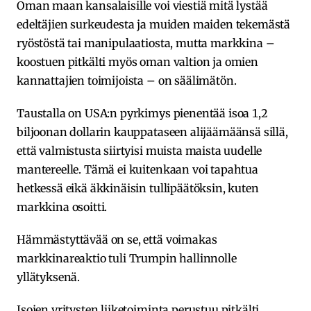
Oman maan kansalaisille voi viestiä mitä lystää
edeltäjien surkeudesta ja muiden maiden tekemästä
ryöstöstä tai manipulaatiosta, mutta markkina –
koostuen pitkälti myös oman valtion ja omien
kannattajien toimijoista – on säälimätön.
Taustalla on USA:n pyrkimys pienentää isoa 1,2
biljoonan dollarin kauppataseen alijäämäänsä sillä,
että valmistusta siirtyisi muista maista uudelle
mantereelle. Tämä ei kuitenkaan voi tapahtua
hetkessä eikä äkkinäisin tullipäätöksin, kuten
markkina osoitti.
Hämmästyttävää on se, että voimakas
markkinareaktio tuli Trumpin hallinnolle
yllätyksenä.
Isojen yritysten liiketoiminta perustuu pitkälti