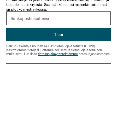
talouden uutiskirjeistä. Saat sähköpostiisi mielenkiintoisimmat
sisällöt kolmesti viikossa.
Hyviä täydentäviä näkökulmia Petri, kiitos
niistä. Jälleen tänä aamuna kuulimme uutisissa
Trumpin haukkuvia kommentteja
keskuspankin pääjohtajasta. Voi olla niin, että
kurssien alamäki aiheuttaa erilaisia ongelmia
lukuisille Trumpin kannattajille. Hallinnon olisi
SalkunRakentaja noudattaa EU:n tietosuoja-asetusta (GDPR).
pitänyt tutkia äkillisten tulli-ilmoitusten
Käsittelemme tietojasi luottamuksellisesti ja tietosuoja-asetuksen
vaikutukset rahoitusmarkkinoihin paljon
mukaisesti. Lue lisää
tietosuojakäytänteistämme
tietosuojaselosteesta.
tarkemmin etukäteen. Voi olla, että hallinnossa
on liikaa samanmielisiä.
Taloustoimittaja Olli Harma kirjoitti osuvasti
Iltalehdessä 9.4. otsikolla ”Analyysi: Tässä on
mies, jonka pakkomielteestä koko maailma nyt
kärsii – Ja hän ei ole Donald Trump”. Harma
viittasi Trumpin hallinnon kauppapolitiikasta
vastaavaan neuvonantajaan, kiisteltyyn
ekonomistiin Peter Navarroon, 75.