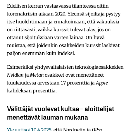
Edellisen kerran vastaavassa tilanteessa oltiin
koronakriisin aikaan 2020. Yleensä sijoittaja pystyy
itse huolehtimaan ja ennakoimaan, että vakuuksia
on riittävästi, vaikka kurssit tulevat alas, jos on
ottanut sijoituksiaan varten lainaa. On hyvä
muistaa, että joidenkin osakkeiden kurssit laskivat
paljon enemmän kuin indeksi.
Esimerkiksi yhdysvaltalaisten teknologiaosakkeiden
Nvidian
ja
Metan
osakkeet ovat menettäneet
kuukaudessa arvostaan 17 prosenttia ja
Apple
kahdeksan prosenttia.
Välittäjät vuolevat kultaa – aloittelijat
menettävät lauman mukana
Yle uutisoi 10.4.2025
, että Nordnetin ja
OP:n