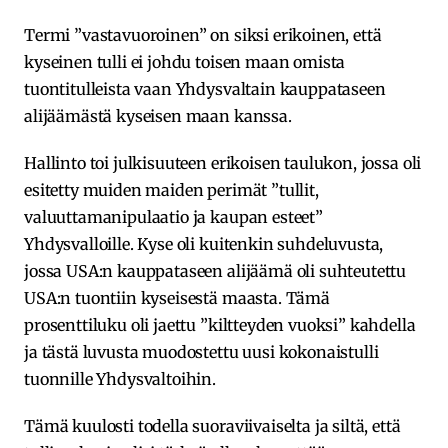
Termi ”vastavuoroinen” on siksi erikoinen, että
kyseinen tulli ei johdu toisen maan omista
tuontitulleista vaan Yhdysvaltain kauppataseen
alijäämästä kyseisen maan kanssa.
Hallinto toi julkisuuteen erikoisen taulukon, jossa oli
esitetty muiden maiden perimät ”tullit,
valuuttamanipulaatio ja kaupan esteet”
Yhdysvalloille. Kyse oli kuitenkin suhdeluvusta,
jossa USA:n kauppataseen alijäämä oli suhteutettu
USA:n tuontiin kyseisestä maasta. Tämä
prosenttiluku oli jaettu ”kiltteyden vuoksi” kahdella
ja tästä luvusta muodostettu uusi kokonaistulli
tuonnille Yhdysvaltoihin.
Tämä kuulosti todella suoraviivaiselta ja siltä, että