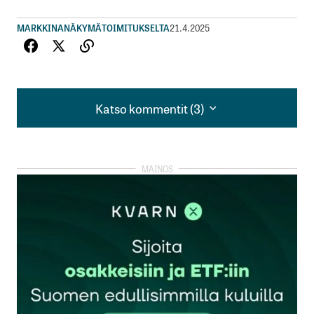
MARKKINANÄKYMÄ
TOIMITUKSELTA
21.4.2025
Katso kommentit (3)
Katso kommentit (3)
Pitkän tähtäimen sijoittajana en ole tuossa USAn
touhussa huolissani mistään muusta kuin siitä,
että Liittovaltion velkakirjat eivät käy vanhaan
malliin kaupaksi.
Jos nykyinen hallinto onnistuisi tekemään FEDn
riippumattomuudesta lopun, niin silloin
kannattaisi jo markkina hylätä jopa kirvelevien
tappioiden kera.
Tietyt rakenteelliset edut Yhdysvalloissa ovat jopa
Trumpin kaudella, kuten Piilaakson tekninen
ylivoima, eikä Visa, MasterCard, CocaCola,