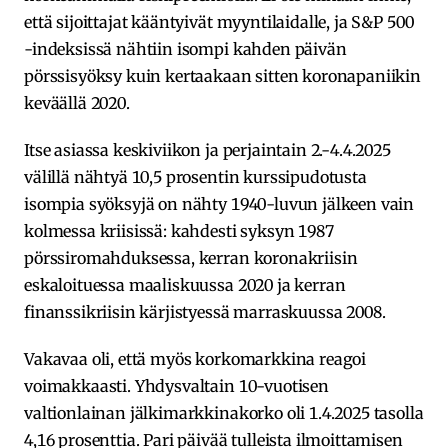
että sijoittajat kääntyivät myyntilaidalle, ja S&P 500
-indeksissä nähtiin isompi kahden päivän
pörssisyöksy kuin kertaakaan sitten koronapaniikin
keväällä 2020.
Itse asiassa keskiviikon ja perjaintain 2.-4.4.2025
välillä nähtyä 10,5 prosentin kurssipudotusta
isompia syöksyjä on nähty 1940-luvun jälkeen vain
kolmessa kriisissä: kahdesti syksyn 1987
pörssiromahduksessa, kerran koronakriisin
eskaloituessa maaliskuussa 2020 ja kerran
finanssikriisin kärjistyessä marraskuussa 2008.
Vakavaa oli, että myös korkomarkkina reagoi
voimakkaasti. Yhdysvaltain 10-vuotisen
valtionlainan jälkimarkkinakorko oli 1.4.2025 tasolla
4,16 prosenttia. Pari päivää tulleista ilmoittamisen