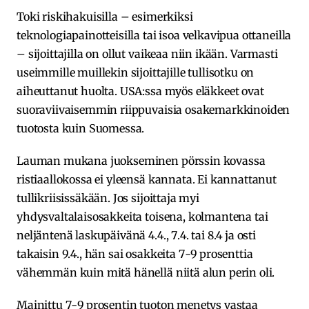
Toki riskihakuisilla – esimerkiksi
teknologiapainotteisilla tai isoa velkavipua ottaneilla
– sijoittajilla on ollut vaikeaa niin ikään. Varmasti
useimmille muillekin sijoittajille tullisotku on
aiheuttanut huolta. USA:ssa myös eläkkeet ovat
suoraviivaisemmin riippuvaisia osakemarkkinoiden
tuotosta kuin Suomessa.
Lauman mukana juokseminen pörssin kovassa
ristiaallokossa ei yleensä kannata. Ei kannattanut
tullikriisissäkään. Jos sijoittaja myi
yhdysvaltalaisosakkeita toisena, kolmantena tai
neljäntenä laskupäivänä 4.4., 7.4. tai 8.4 ja osti
takaisin 9.4., hän sai osakkeita 7-9 prosenttia
vähemmän kuin mitä hänellä niitä alun perin oli.
Mainittu 7-9 prosentin tuoton menetys vastaa