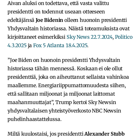
Aivan aluksi on todettava, että vasta valittu
presidentti on todennut useaan otteeseen
edeltäjänsä
Joe Bidenin
olleen huonoin presidentti
Yhdysvaltain historiassa. Näistä toteamuksista ovat
kirjoittaneet esimerkiksi
Sky News 22.7.2024
,
Politico
4.3.2025
ja
Fox 5 Atlanta 18.4.2025
.
”Joe Biden on huonoin presidentti Yhdysvaltain
historiassa tähän mennessä. Koskaan ei ole ollut
presidenttiä, joka on aiheuttanut sellaista vahinkoa
maallemme. Energiariippumattomuudesta siihen,
että sallitaan miljoonat ja miljoonat laittomat
maahanmuuttajat”, Trump kertoi Sky Newsin
yhdysvaltalaisen yhteistyöverkosto NBC Newsin
puhelinhaastattelussa.
Miltä kuulostaisi, jos presidentti
Alexander Stubb