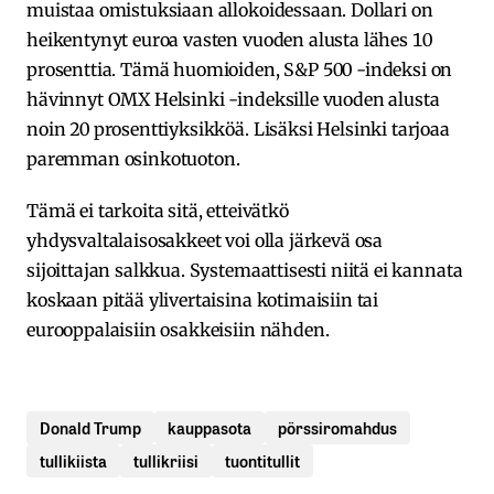
muistaa omistuksiaan allokoidessaan. Dollari on
heikentynyt euroa vasten vuoden alusta lähes 10
prosenttia. Tämä huomioiden, S&P 500 -indeksi on
hävinnyt OMX Helsinki -indeksille vuoden alusta
noin 20 prosenttiyksikköä. Lisäksi Helsinki tarjoaa
paremman osinkotuoton.
Tämä ei tarkoita sitä, etteivätkö
yhdysvaltalaisosakkeet voi olla järkevä osa
sijoittajan salkkua. Systemaattisesti niitä ei kannata
koskaan pitää ylivertaisina kotimaisiin tai
eurooppalaisiin osakkeisiin nähden.
Donald Trump
kauppasota
pörssiromahdus
tullikiista
tullikriisi
tuontitullit