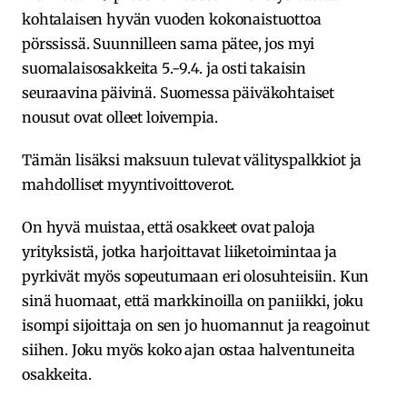
kohtalaisen hyvän vuoden kokonaistuottoa
pörssissä. Suunnilleen sama pätee, jos myi
suomalaisosakkeita 5.-9.4. ja osti takaisin
seuraavina päivinä. Suomessa päiväkohtaiset
nousut ovat olleet loivempia.
Tämän lisäksi maksuun tulevat välityspalkkiot ja
mahdolliset myyntivoittoverot.
On hyvä muistaa, että osakkeet ovat paloja
yrityksistä, jotka harjoittavat liiketoimintaa ja
pyrkivät myös sopeutumaan eri olosuhteisiin. Kun
sinä huomaat, että markkinoilla on paniikki, joku
isompi sijoittaja on sen jo huomannut ja reagoinut
siihen. Joku myös koko ajan ostaa halventuneita
osakkeita.