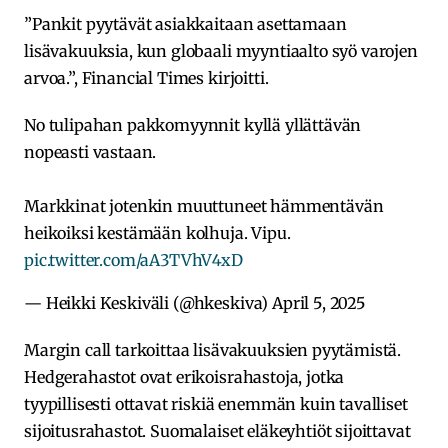
”Pankit pyytävät asiakkaitaan asettamaan
lisävakuuksia, kun globaali myyntiaalto syö varojen
arvoa.”, Financial Times kirjoitti.
No tulipahan pakkomyynnit kyllä yllättävän
nopeasti vastaan.
Markkinat jotenkin muuttuneet hämmentävän
heikoiksi kestämään kolhuja. Vipu.
pic.twitter.com/aA3TVhV4xD
— Heikki Keskiväli (@hkeskiva)
April 5, 2025
Margin call tarkoittaa lisävakuuksien pyytämistä.
Hedgerahastot ovat erikoisrahastoja, jotka
tyypillisesti ottavat riskiä enemmän kuin tavalliset
sijoitusrahastot. Suomalaiset eläkeyhtiöt sijoittavat