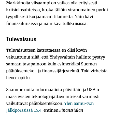
Markkinoita viisaampi on vaikea olla erityisesti
kriisiolosuhteissa, koska tällöin viranomainen pyrkii
tyypillisesti korjaamaan tilannetta. Näin kävi
finanssikriisissä ja näin kävi tullikriisissä.
Tulevaisuus
Tulevaisuuteen katsottaessa en olisi kovin
vakuuttunut siitä, että Yhdysvaltain hallinto pystyy
samaan tasapainoon kuin esimerkiksi Suomen
päätöksenteko- ja finanssijärjestelmä. Toki virheistä
lienee opittu.
Saamme uutta informaatiota päivittäin ja USA:n
massiivisten teknologiajättien intressit varmasti
vaikuttavat päätöksentekoon.
Ylen aamu-tv:n
Jälkipörssissä 15.4.
entinen
Finanssialan