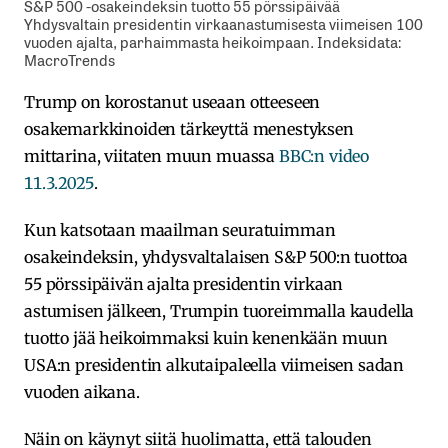
S&P 500 -osakeindeksin tuotto 55 pörssipäivää
Yhdysvaltain presidentin virkaanastumisesta viimeisen 100
vuoden ajalta, parhaimmasta heikoimpaan. Indeksidata:
MacroTrends
Trump on korostanut useaan otteeseen
osakemarkkinoiden tärkeyttä menestyksen
mittarina, viitaten muun muassa
BBC:n video
11.3.2025
.
Kun katsotaan maailman seuratuimman
osakeindeksin, yhdysvaltalaisen S&P 500:n tuottoa
55 pörssipäivän ajalta presidentin virkaan
astumisen jälkeen, Trumpin tuoreimmalla kaudella
tuotto jää heikoimmaksi kuin kenenkään muun
USA:n presidentin alkutaipaleella viimeisen sadan
vuoden aikana.
Näin on käynyt siitä huolimatta, että talouden