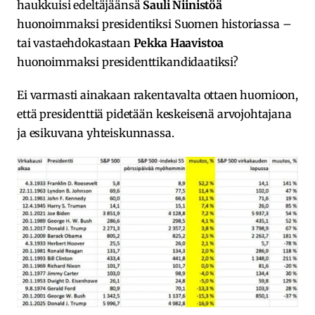
haukkuisi edeltäjäänsä
Sauli Niinistöä
huonoimmaksi presidentiksi Suomen historiassa –
tai vastaehdokastaan
Pekka Haavistoa
huonoimmaksi presidenttikandidaatiksi?
Ei varmasti ainakaan rakentavalta ottaen huomioon,
että presidenttiä pidetään keskeisenä arvojohtajana
ja esikuvana yhteiskunnassa.