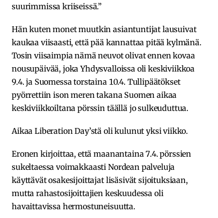
suurimmissa kriiseissä.”
Hän kuten monet muutkin asiantuntijat lausuivat
kaukaa viisaasti, että pää kannattaa pitää kylmänä.
Tosin viisaimpia nämä neuvot olivat ennen kovaa
nousupäivää, joka Yhdysvalloissa oli keskiviikkoa
9.4. ja Suomessa torstaina 10.4. Tullipäätökset
pyörrettiin ison meren takana Suomen aikaa
keskiviikkoiltana pörssin täällä jo sulkeuduttua.
Aikaa Liberation Day’stä oli kulunut yksi viikko.
Eronen kirjoittaa, että maanantaina 7.4. pörssien
sukeltaessa voimakkaasti Nordean palveluja
käyttävät osakesijoittajat lisäsivät sijoituksiaan,
mutta rahastosijoittajien keskuudessa oli
havaittavissa hermostuneisuutta.