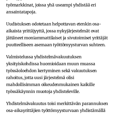
työmarkkinat, joissa yhä useampi yhdistää eri
ansaintatapoja.
Uudistuksen odotetaan helpottavan etenkin osa-
aikaista yrittäjyyttä, jossa nykyjärjestelmät ovat
jättäneet moniammattilaiset ja sivutoimiset yrittäjät
puutteelliseen asemaan työttömyysturvan suhteen.
Valmistelussa yhdistelmävakuutuksen
yksityiskohdissa huomioidaan muun muassa
työssäoloehdon kertyminen sekä vakuutuksen
rahoitus, jotta uusi järjestelmä olisi
mahdollisimman oikeudenmukainen kaikille
työssäkäynnin muotoja yhdisteleville.
Yhdistelmävakuutus toisi merkittävän parannuksen
osa-aikayrittäjien työttömyysturvaan yhdistämällä