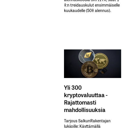
%:n treidauskulut​ ​ensimmäiselle​ ​
kuukaudelle​ ​(50%​ ​alennus).
Yli 300
kryptovaluuttaa -
Rajattomasti
mahdollisuuksia
Tarjous SalkunRakentajan
lukijoille: Käyttämällä​ ​