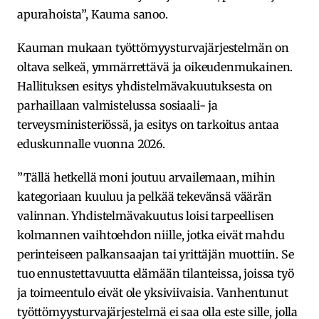
apurahoista”, Kauma sanoo.
Kauman mukaan työttömyysturvajärjestelmän on
oltava selkeä, ymmärrettävä ja oikeudenmukainen.
Hallituksen esitys yhdistelmävakuutuksesta on
parhaillaan valmistelussa sosiaali- ja
terveysministeriössä, ja esitys on tarkoitus antaa
eduskunnalle vuonna 2026.
”Tällä hetkellä moni joutuu arvailemaan, mihin
kategoriaan kuuluu ja pelkää tekevänsä väärän
valinnan. Yhdistelmävakuutus loisi tarpeellisen
kolmannen vaihtoehdon niille, jotka eivät mahdu
perinteiseen palkansaajan tai yrittäjän muottiin. Se
tuo ennustettavuutta elämään tilanteissa, joissa työ
ja toimeentulo eivät ole yksiviivaisia. Vanhentunut
työttömyysturvajärjestelmä ei saa olla este sille, jolla