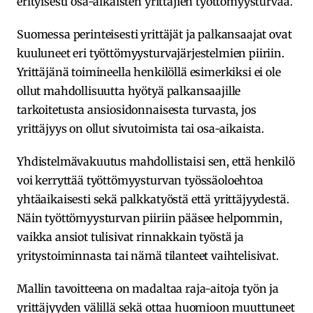
erityisesti osa-aikaisten yrittäjien työttömyysturvaa.
Suomessa perinteisesti yrittäjät ja palkansaajat ovat
kuuluneet eri työttömyysturvajärjestelmien piiriin.
Yrittäjänä toimineella henkilöllä esimerkiksi ei ole
ollut mahdollisuutta hyötyä palkansaajille
tarkoitetusta ansiosidonnaisesta turvasta, jos
yrittäjyys on ollut sivutoimista tai osa-aikaista.
Yhdistelmävakuutus mahdollistaisi sen, että henkilö
voi kerryttää työttömyysturvan työssäoloehtoa
yhtäaikaisesti sekä palkkatyöstä että yrittäjyydestä.
Näin työttömyysturvan piiriin pääsee helpommin,
vaikka ansiot tulisivat rinnakkain työstä ja
yritystoiminnasta tai nämä tilanteet vaihtelisivat.
Mallin tavoitteena on madaltaa raja-aitoja työn ja
yrittäjyyden välillä sekä ottaa huomioon muuttuneet