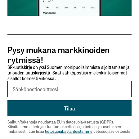
Sähköpostiosoitteesi
*
Tilaa SalkunRakentajan uutiskirje
Pysy mukana markkinoiden
Lähetä kommentti
rytmissä!
SR-uutiskirje on yksi Suomen monipuolisimmista sijoittamisen ja
talouden uutiskirjeistä. Saat sähköpostiisi mielenkiintoisimmat
sisällöt kolmesti viikossa.
SalkunRakentaja noudattaa EU:n tietosuoja-asetusta (GDPR).
Käsittelemme tietojasi luottamuksellisesti ja tietosuoja-asetuksen
mukaisesti. Lue lisää
tietosuojakäytänteistämme
tietosuojaselosteesta.