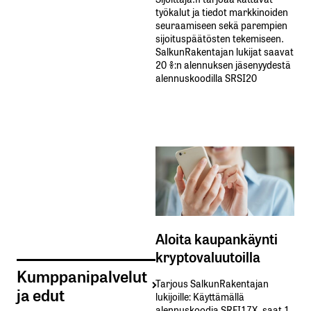
työkalut ja tiedot markkinoiden
seuraamiseen sekä parempien
sijoituspäätösten tekemiseen.
SalkunRakentajan lukijat saavat
20 %:n alennuksen jäsenyydestä
alennuskoodilla SRSI20
Aloita kaupankäynti
kryptovaluutoilla
Kumppanipalvelut
Tarjous SalkunRakentajan
ja edut
lukijoille: Käyttämällä​ ​
alennuskoodia​ ​SRFI17X,​ ​saat​ ​1