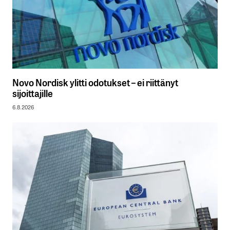
Novo Nordisk ylitti odotukset – ei riittänyt
sijoittajille
6.8.2026