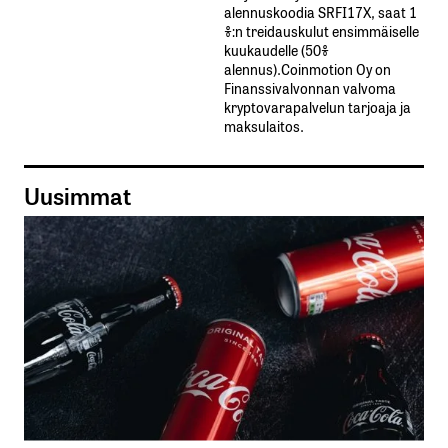
alennuskoodia​ ​SRFI17X,​ ​saat​ ​1
%:n treidauskulut​ ​ensimmäiselle​ ​
kuukaudelle​ ​(50%​ ​
alennus).Coinmotion Oy on
Finanssivalvonnan valvoma
kryptovarapalvelun tarjoaja ja
maksulaitos.
Uusimmat