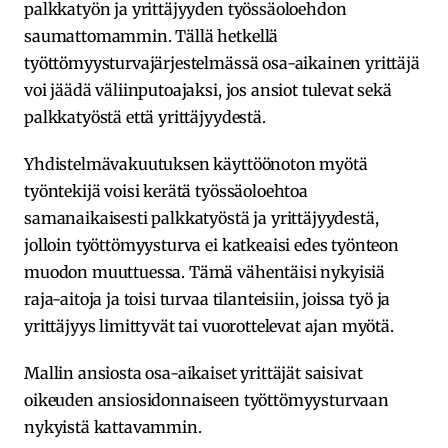
palkkatyön ja yrittäjyyden työssäoloehdon
saumattomammin. Tällä hetkellä
työttömyysturvajärjestelmässä osa-aikainen yrittäjä
voi jäädä väliinputoajaksi, jos ansiot tulevat sekä
palkkatyöstä että yrittäjyydestä.
Yhdistelmävakuutuksen käyttöönoton myötä
työntekijä voisi kerätä työssäoloehtoa
samanaikaisesti palkkatyöstä ja yrittäjyydestä,
jolloin työttömyysturva ei katkeaisi edes työnteon
muodon muuttuessa. Tämä vähentäisi nykyisiä
raja-aitoja ja toisi turvaa tilanteisiin, joissa työ ja
yrittäjyys limittyvät tai vuorottelevat ajan myötä.
Mallin ansiosta osa-aikaiset yrittäjät saisivat
oikeuden ansiosidonnaiseen työttömyysturvaan
nykyistä kattavammin.