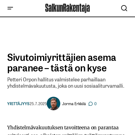
Sivutoimiyrittäjien asema
paranee – tästä on kyse
Petteri Orpon hallitus valmistelee parhaillaan
yhdistelmävakuutusta, joka on uusi sosiaaliturvamalli.
Jorma Erkkilä
YRITTÄJYYS
25.7.2025
0
Yhdistelmävakuutuksen tavoitteena on parantaa