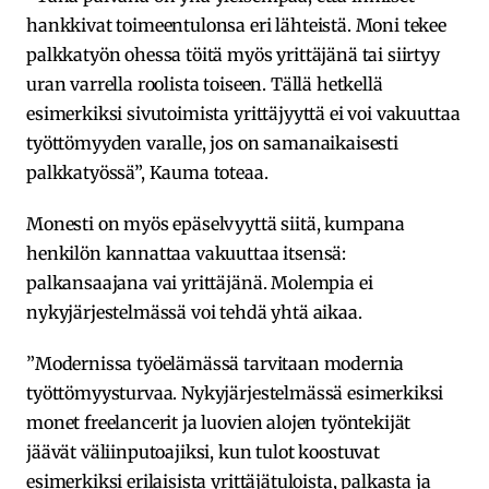
hankkivat toimeentulonsa eri lähteistä. Moni tekee
palkkatyön ohessa töitä myös yrittäjänä tai siirtyy
uran varrella roolista toiseen. Tällä hetkellä
esimerkiksi sivutoimista yrittäjyyttä ei voi vakuuttaa
työttömyyden varalle, jos on samanaikaisesti
palkkatyössä”, Kauma toteaa.
Monesti on myös epäselvyyttä siitä, kumpana
henkilön kannattaa vakuuttaa itsensä:
palkansaajana vai yrittäjänä. Molempia ei
nykyjärjestelmässä voi tehdä yhtä aikaa.
”Modernissa työelämässä tarvitaan modernia
työttömyysturvaa. Nykyjärjestelmässä esimerkiksi
monet freelancerit ja luovien alojen työntekijät
jäävät väliinputoajiksi, kun tulot koostuvat
esimerkiksi erilaisista yrittäjätuloista, palkasta ja