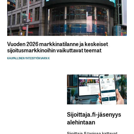
Vuoden 2026 markkinatilanne ja keskeiset
sijoitusmarkkinoihin vaikuttavat teemat
KAUPALLINEN YHTEISTYÖ
KVARN X
Sijoittaja.fi-jäsenyys
alehintaan
Sijoittaja.fi tarjoaa kattavat