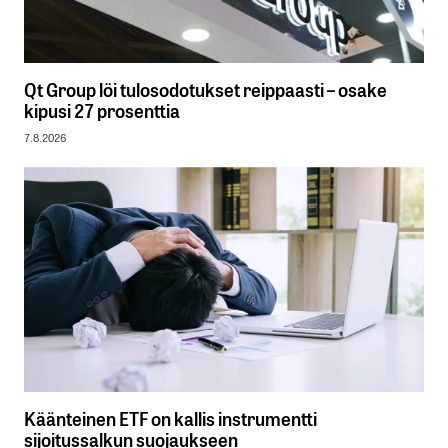
Qt Group löi tulosodotukset reippaasti – osake
kipusi 27 prosenttia
7.8.2026
Käänteinen ETF on kallis instrumentti
sijoitussalkun suojaukseen