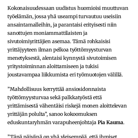
Kokonaisuudessaan uudistus huomioisi muuttuvan
työelämän, jossa yhä useampi turvautuu useisiin
ansaintamalleihin, ja parantaisi erityisesti niin
sanottujen moniammattilaisten ja
sivutoimiyrittäjien asemaa. Tämä rohkaisisi
yrittäjyyteen ilman pelkoa työttömyysturvan
menetyksestä, alentaisi kynnystä sivutoimisen
yritystoiminnan aloittamiseen ja tukisi
joustavampaa liikkumista eri työmuotojen välillä.
”Mahdollisuus kerryttää ansiosidonnaista
työttömyysturvaa sekä palkkatyöstä että
yrittämisestä vähentäisi riskejä monen aloittelevan
yrittäjän polulta”, sanoo kokoomuksen
eduskuntaryhmän varapuheenjohtaja
Pia Kauma
.
”Tänä päivänä on yhä yleisempää, että ihmiset