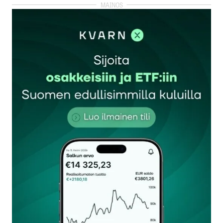
kirjautua
sisään
rekisteröityä
Sähköpostiosoitettasi ei julkaista.
Pakolliset
kentät on merkitty
*
Kommentti
*
Nimesi tai nimimerkkisi
*