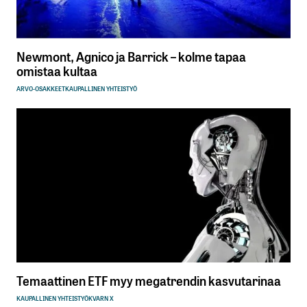
Newmont, Agnico ja Barrick – kolme tapaa
omistaa kultaa
ARVO-OSAKKEET
KAUPALLINEN YHTEISTYÖ
Temaattinen ETF myy megatrendin kasvutarinaa
KAUPALLINEN YHTEISTYÖ
KVARN X