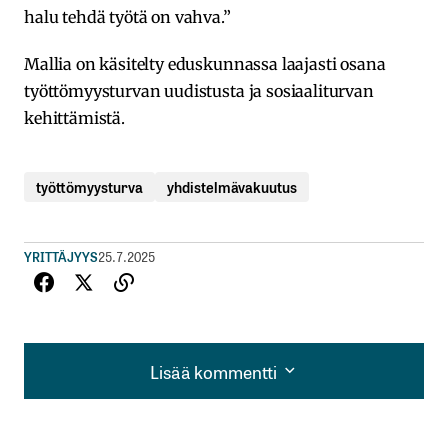
halu tehdä työtä on vahva.”
Mallia on käsitelty eduskunnassa laajasti osana
työttömyysturvan uudistusta ja sosiaaliturvan
kehittämistä.
työttömyysturva
yhdistelmävakuutus
YRITTÄJYYS
25.7.2025
Lisää kommentti
Lisää kommentti