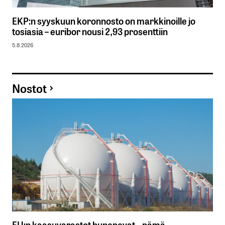
EKP:n syyskuun koronnosto on markkinoille jo
tosiasia – euribor nousi 2,93 prosenttiin
5.8.2026
Nostot
EU:n kaasuvarastot hupenevat – nämä