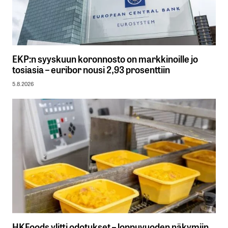
EKP:n syyskuun koronnosto on markkinoille jo
tosiasia – euribor nousi 2,93 prosenttiin
5.8.2026
HKFoods ylitti odotukset – loppuvuoden näkymiin