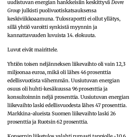
uudistuvan energian hankkeisiin keskittyvä
Dovre
Group
julkisti puolivuotiskatsauksensa
keskiviikkoaamuna. Tulosraportti ei ollut yllätys,
sillä yhtiö varoitti synkistä myynnin ja
kannattavuuden luvuista 14. elokuuta.
Luvut eivät mairittele.
Yhtiön toisen neljänneksen liikevaihto oli vain 12,3
miljoonaa euroa, mikä oli lähes 46 prosenttia
edellisvuotista vähemmän. Uusiutuvan energian
osuus oli huhti-kesäkuussa 96 prosenttia ja
konsultoinnin neljä prosenttia. Uusiutuvan energian
liikevaihto laski edellisvuodesta lähes 47 prosenttia.
Markkina-alueista Suomen liikevaihto laski 26
prosenttia ja Ruotsin 62 prosenttia.
Konsernin liiketulos valahti rumasti tappiolle -10,6