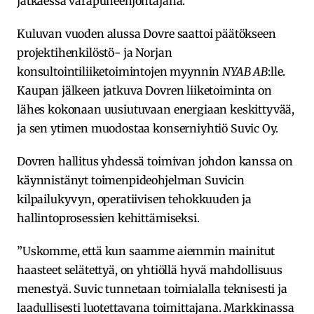
jatkaessa varapuheenjohtajana.
Kuluvan vuoden alussa Dovre saattoi päätökseen
projektihenkilöstö- ja Norjan
konsultointiliiketoimintojen myynnin
NYAB AB
:lle.
Kaupan jälkeen jatkuva Dovren liiketoiminta on
lähes kokonaan uusiutuvaan energiaan keskittyvää,
ja sen ytimen muodostaa konserniyhtiö Suvic Oy.
Dovren hallitus yhdessä toimivan johdon kanssa on
käynnistänyt toimenpideohjelman Suvicin
kilpailukyvyn, operatiivisen tehokkuuden ja
hallintoprosessien kehittämiseksi.
”Uskomme, että kun saamme aiemmin mainitut
haasteet selätettyä, on yhtiöllä hyvä mahdollisuus
menestyä. Suvic tunnetaan toimialalla teknisesti ja
laadullisesti luotettavana toimittajana. Markkinassa