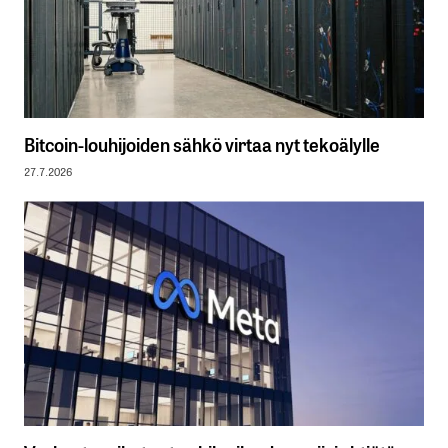
Bitcoin-louhijoiden sähkö virtaa nyt tekoälylle
27.7.2026