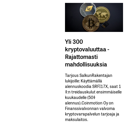
Yli 300
kryptovaluuttaa -
Rajattomasti
mahdollisuuksia
Tarjous SalkunRakentajan
lukijoille: Käyttämällä​ ​
alennuskoodia​ ​SRFI17X,​ ​saat​ ​1
%:n treidauskulut​ ​ensimmäiselle​ ​
kuukaudelle​ ​(50%​ ​
alennus).Coinmotion Oy on
Finanssivalvonnan valvoma
kryptovarapalvelun tarjoaja ja
maksulaitos.