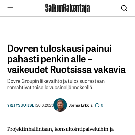
Dovren tuloskausi painui
pahasti penkin alle –
vaikeudet Ruotsissa vakavia
Dovre Groupin liikevaihto ja tulos suorastaan
romahtivat toisella vuosineljänneksellä.
Jorma Erkkilä
YRITYSUUTISET
20.8.2025
0
Projektinhallintaan, konsultointipalveluihin ja