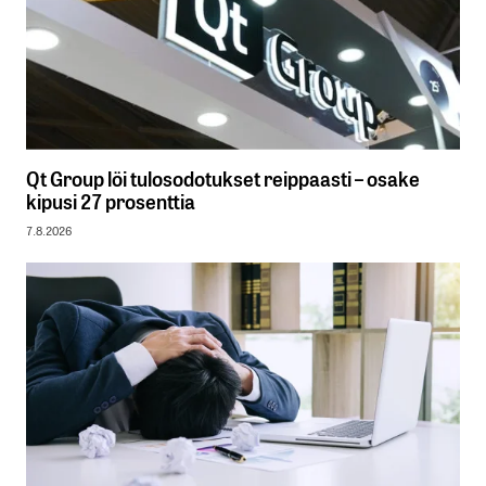
Qt Group löi tulosodotukset reippaasti – osake
kipusi 27 prosenttia
7.8.2026