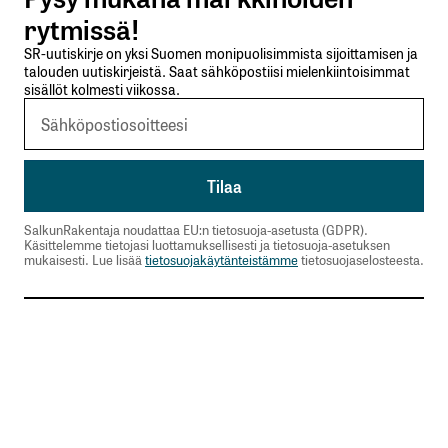
Lähetä kommentti
rytmissä!
SR-uutiskirje on yksi Suomen monipuolisimmista sijoittamisen ja
talouden uutiskirjeistä. Saat sähköpostiisi mielenkiintoisimmat
sisällöt kolmesti viikossa.
SalkunRakentaja noudattaa EU:n tietosuoja-asetusta (GDPR).
Käsittelemme tietojasi luottamuksellisesti ja tietosuoja-asetuksen
mukaisesti. Lue lisää
tietosuojakäytänteistämme
tietosuojaselosteesta.