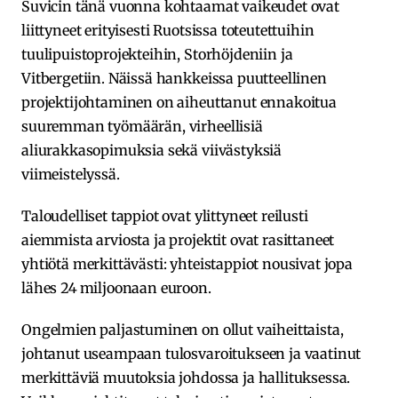
Suvicin tänä vuonna kohtaamat vaikeudet ovat
liittyneet erityisesti Ruotsissa toteutettuihin
tuulipuistoprojekteihin, Storhöjdeniin ja
Vitbergetiin. Näissä hankkeissa puutteellinen
projektijohtaminen on aiheuttanut ennakoitua
suuremman työmäärän, virheellisiä
aliurakkasopimuksia sekä viivästyksiä
viimeistelyssä.
Taloudelliset tappiot ovat ylittyneet reilusti
aiemmista arviosta ja projektit ovat rasittaneet
yhtiötä merkittävästi: yhteistappiot nousivat jopa
lähes 24 miljoonaan euroon.
Ongelmien paljastuminen on ollut vaiheittaista,
johtanut useampaan tulosvaroitukseen ja vaatinut
merkittäviä muutoksia johdossa ja hallituksessa.