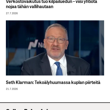
Verkostovaikutus tuo kilpailuedun – viisi yhtiötä
nojaa tähän vallihautaan
27.7.2026
Seth Klarman: Tekoälyhuumassa kuplan piirteitä
21.7.2026