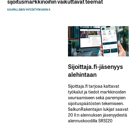
sijoitusmarkkinoihin vaikuttavat teemat
KAUPALLINEN YHTEISTYÖ
KVARN X
Sijoittaja.fi-jäsenyys
alehintaan
Sijoittaja.fi tarjoaa kattavat
työkalut ja tiedot markkinoiden
seuraamiseen sekä parempien
sijoituspäätösten tekemiseen.
SalkunRakentajan lukijat saavat
20 %:n alennuksen jäsenyydestä
alennuskoodilla SRSI20