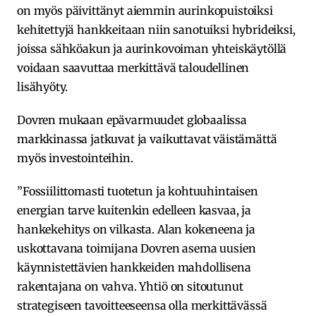
on myös päivittänyt aiemmin aurinkopuistoiksi
kehitettyjä hankkeitaan niin sanotuiksi hybrideiksi,
joissa sähköakun ja aurinkovoiman yhteiskäytöllä
voidaan saavuttaa merkittävä taloudellinen
lisähyöty.
Dovren mukaan epävarmuudet globaalissa
markkinassa jatkuvat ja vaikuttavat väistämättä
myös investointeihin.
”Fossiilittomasti tuotetun ja kohtuuhintaisen
energian tarve kuitenkin edelleen kasvaa, ja
hankekehitys on vilkasta. Alan kokeneena ja
uskottavana toimijana Dovren asema uusien
käynnistettävien hankkeiden mahdollisena
rakentajana on vahva. Yhtiö on sitoutunut
strategiseen tavoitteeseensa olla merkittävässä