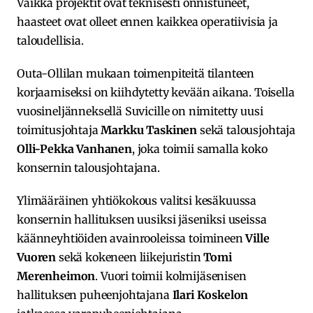
Vaikka projektit ovat teknisesti onnistuneet,
haasteet ovat olleet ennen kaikkea operatiivisia ja
taloudellisia.
Outa-Ollilan mukaan toimenpiteitä tilanteen
korjaamiseksi on kiihdytetty kevään aikana. Toisella
vuosineljänneksellä Suvicille on nimitetty uusi
toimitusjohtaja
Markku Taskinen
sekä talousjohtaja
Olli-Pekka Vanhanen
, joka toimii samalla koko
konsernin talousjohtajana.
Ylimääräinen yhtiökokous valitsi kesäkuussa
konsernin hallituksen uusiksi jäseniksi useissa
käänneyhtiöiden avainrooleissa toimineen
Ville
Vuoren
sekä kokeneen liikejuristin
Tomi
Merenheimon
. Vuori toimii kolmijäsenisen
hallituksen puheenjohtajana
Ilari Koskelon