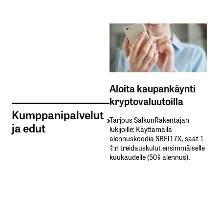
Aloita kaupankäynti
kryptovaluutoilla
Kumppanipalvelut
Tarjous SalkunRakentajan
ja edut
lukijoille: Käyttämällä​ ​
alennuskoodia​ ​SRFI17X,​ ​saat​ ​1
%:n treidauskulut​ ​ensimmäiselle​ ​
kuukaudelle​ ​(50%​ ​alennus).