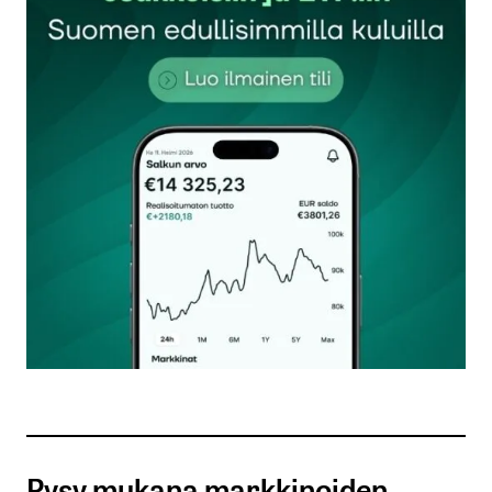
Sähköpostiosoitettasi ei julkaista.
Pakolliset
kentät on merkitty
*
Kommentti
*
Nimesi tai nimimerkkisi
*
Sähköpostiosoitteesi
*
Tilaa SalkunRakentajan uutiskirje
Pysy mukana markkinoiden