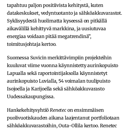
tapahtuu paljon positiivista kehitystä, kuten
datakeskukset, vedyntuotanto ja sähköakkuvarastot.
Syklisyydestä huolimatta kyseessä on pitkällä
aikavälillä kehittyvä markkina, ja uusiutuvaa
energiaa voidaan pitää megatrendinä”,
toimitusjohtaja kertoo.
Suomessa Suvicin merkittävimpiin projekteihin
kuuluvat viime vuonna käynnistetty aurinkopuisto
Lapualla sekä raportointijaksolla käynnistetyt
aurinkopuisto Luvialla, 54 voimalan tuulipuisto
Isojoella ja Karijoella sekä sähköakkuvarasto
Uudessakaupungissa.
Hankekehitysyhtiö
Renetec
on ensimmäisen
puolivuotiskauden aikana laajentanut portfoliotaan
sähköakkuvarastoihin, Outa-Ollila kertoo. Renetec