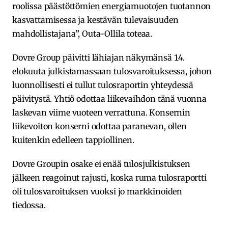
roolissa päästöttömien energiamuotojen tuotannon
kasvattamisessa ja kestävän tulevaisuuden
mahdollistajana”, Outa-Ollila toteaa.
Dovre Group päivitti lähiajan näkymänsä 14.
elokuuta julkistamassaan tulosvaroituksessa, johon
luonnollisesti ei tullut tulosraportin yhteydessä
päivitystä. Yhtiö odottaa liikevaihdon tänä vuonna
laskevan viime vuoteen verrattuna. Konsernin
liikevoiton konserni odottaa paranevan, ollen
kuitenkin edelleen tappiollinen.
Dovre Groupin osake ei enää tulosjulkistuksen
jälkeen reagoinut rajusti, koska ruma tulosraportti
oli tulosvaroituksen vuoksi jo markkinoiden
tiedossa.