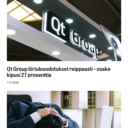
Qt Group löi tulosodotukset reippaasti – osake
kipusi 27 prosenttia
7.8.2026