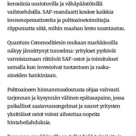
kerosiinia uusiutuvilla ja vähäpäästöisillä
vaihtoehdoilla. SAF-mandaatti koskee kaikkia
lennonoperaattoreita ja polttoainetoimittajia
riippumatta siitä, mihin maahan lento suuntautuu.
Quantum Commoditiesin mukaan markkinoilla
näkyy jännittynyt tunnelma: yritykset pyrkivät
varmistamaan riittävät SAF-ostot ja toimitukset
samalla kun investoivat tuotantoon ja raaka-
aineiden hankintaan.
Polttoaineen hinnanmuodostusta ohjaa vahvasti
tarjonnan ja kysynnän välinen epätasapaino, jossa
paikalliset saatavuusongelmat ja suuret yritysten
yksittäiset ostot voivat aiheuttaa nopeita
hintaheilahduksia.