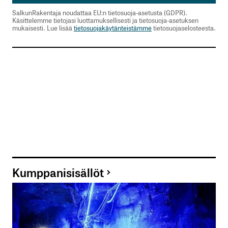
SalkunRakentaja noudattaa EU:n tietosuoja-asetusta (GDPR).
Käsittelemme tietojasi luottamuksellisesti ja tietosuoja-asetuksen
Nimesi tai nimimerkkisi
*
mukaisesti. Lue lisää
tietosuojakäytänteistämme
tietosuojaselosteesta.
Sähköpostiosoitteesi
*
Tilaa SalkunRakentajan uutiskirje
Lähetä kommentti
Kumppanisisällöt