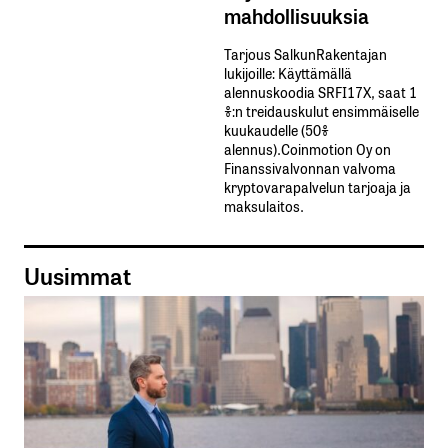
mahdollisuuksia
Tarjous SalkunRakentajan
lukijoille: Käyttämällä​ ​
alennuskoodia​ ​SRFI17X,​ ​saat​ ​1
%:n treidauskulut​ ​ensimmäiselle​ ​
kuukaudelle​ ​(50%​ ​
alennus).Coinmotion Oy on
Finanssivalvonnan valvoma
kryptovarapalvelun tarjoaja ja
maksulaitos.
Uusimmat