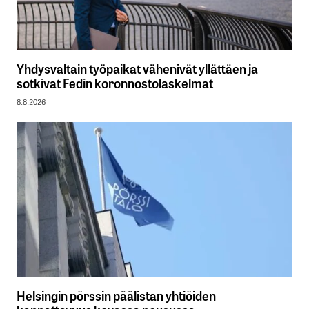
Yhdysvaltain työpaikat vähenivät yllättäen ja
sotkivat Fedin koronnostolaskelmat
8.8.2026
Helsingin pörssin päälistan yhtiöiden