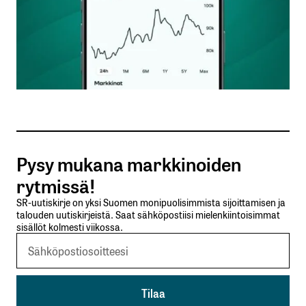
kirjautua
sisään
rekisteröityä
Pysy mukana markkinoiden
rytmissä!
Sähköpostiosoitettasi ei julkaista.
Pakolliset
SR-uutiskirje on yksi Suomen monipuolisimmista sijoittamisen ja
kentät on merkitty
*
talouden uutiskirjeistä. Saat sähköpostiisi mielenkiintoisimmat
sisällöt kolmesti viikossa.
Kommentti
*