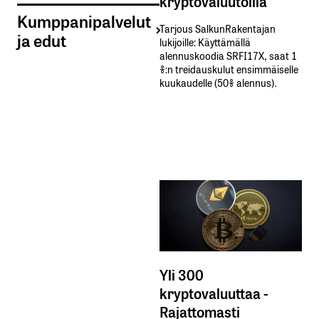
kryptovaluutoilla
Kumppanipalvelut
Tarjous SalkunRakentajan
ja edut
lukijoille: Käyttämällä​ ​
alennuskoodia​ ​SRFI17X,​ ​saat​ ​1
%:n treidauskulut​ ​ensimmäiselle​ ​
kuukaudelle​ ​(50%​ ​alennus).
Yli 300
kryptovaluuttaa -
Rajattomasti