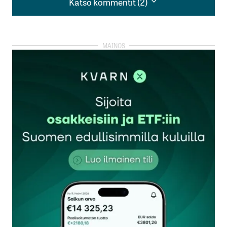
Katso kommentit (2)
Katso kommentit (2)
Hyvä neste.Nesteellä oli suuria vaikeuksia
pitkään,mutta nyt näyttää paljon paremmalta.Pitää
vain markkinoida rajusti niin saa vielä suuren
potin,onhan neste Euroopan suurin toimija tällä
alalla.
Roope
8.9.2025 at 18:32
Vastaa
Erinomainen artikkeli pitkään Nestettä
omistaneelle.
MarkkuV
11.9.2025 at 11:07
Vastaa