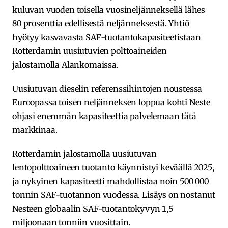
kuluvan vuoden toisella vuosineljänneksellä lähes
80 prosenttia edellisestä neljänneksestä. Yhtiö
hyötyy kasvavasta SAF-tuotantokapasiteetistaan
Rotterdamin uusiutuvien polttoaineiden
jalostamolla Alankomaissa.
Uusiutuvan dieselin referenssihintojen noustessa
Euroopassa toisen neljänneksen loppua kohti Neste
ohjasi enemmän kapasiteettia palvelemaan tätä
markkinaa.
Rotterdamin jalostamolla uusiutuvan
lentopolttoaineen tuotanto käynnistyi keväällä 2025,
ja nykyinen kapasiteetti mahdollistaa noin 500 000
tonnin SAF-tuotannon vuodessa. Lisäys on nostanut
Nesteen globaalin SAF-tuotantokyvyn 1,5
miljoonaan tonniin vuosittain.