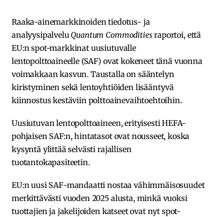
Raaka-ainemarkkinoiden tiedotus- ja
analyysipalvelu
Quantum Commodities
raportoi, että
EU:n spot-markkinat uusiutuvalle
lentopolttoaineelle (SAF) ovat kokeneet tänä vuonna
voimakkaan kasvun. Taustalla on sääntelyn
kiristyminen sekä lentoyhtiöiden lisääntyvä
kiinnostus kestäviin polttoainevaihtoehtoihin.
Uusiutuvan lentopolttoaineen, erityisesti HEFA-
pohjaisen SAF:n, hintatasot ovat nousseet, koska
kysyntä ylittää selvästi rajallisen
tuotantokapasiteetin.
EU:n uusi SAF-mandaatti nostaa vähimmäisosuudet
merkittävästi vuoden 2025 alusta, minkä vuoksi
tuottajien ja jakelijoiden katseet ovat nyt spot-