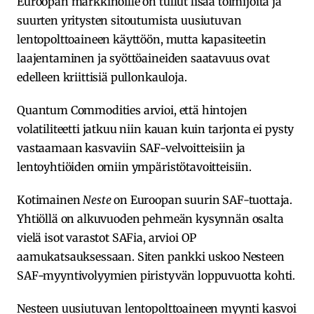
Euroopan markkinoille on tullut lisää toimijoita ja
suurten yritysten sitoutumista uusiutuvan
lentopolttoaineen käyttöön, mutta kapasiteetin
laajentaminen ja syöttöaineiden saatavuus ovat
edelleen kriittisiä pullonkauloja.
Quantum Commodities arvioi, että hintojen
volatiliteetti jatkuu niin kauan kuin tarjonta ei pysty
vastaamaan kasvaviin SAF-velvoitteisiin ja
lentoyhtiöiden omiin ympäristötavoitteisiin.
Kotimainen
Neste
on Euroopan suurin SAF-tuottaja.
Yhtiöllä on alkuvuoden pehmeän kysynnän osalta
vielä isot varastot SAFia, arvioi OP
aamukatsauksessaan. Siten pankki uskoo Nesteen
SAF-myyntivolyymien piristyvän loppuvuotta kohti.
Nesteen uusiutuvan lentopolttoaineen myynti kasvoi