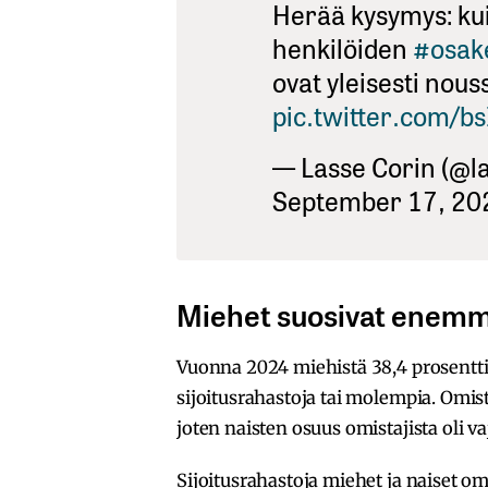
Herää kysymys: ku
henkilöiden
#osak
ovat yleisesti nou
pic.twitter.com/b
— Lasse Corin (@l
September 17, 20
Miehet suosivat enemmä
Vuonna 2024 miehistä 38,4 prosenttia 
sijoitusrahastoja tai molempia. Omist
joten naisten osuus omistajista oli va
Sijoitusrahastoja miehet ja naiset om