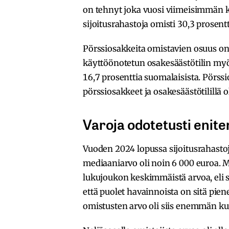
on tehnyt joka vuosi viimeisimmän
sijoitusrahastoja omisti 30,3 prosentt
Pörssiosakkeita omistavien osuus on
käyttöönotetun osakesäästötilin myö
16,7 prosenttia suomalaisista. Pörss
pörssiosakkeet ja osakesäästötilillä o
Varoja odotetusti eni
Vuoden 2024 lopussa sijoitusrahastoj
mediaaniarvo oli noin 6 000 euroa. M
lukujoukon keskimmäistä arvoa, eli si
että puolet havainnoista on sitä pien
omistusten arvo oli siis enemmän ku