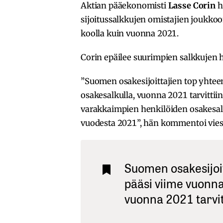
Aktian pääekonomisti
Lasse Corin
h
sijoitussalkkujen omistajien joukko
koolla kuin vuonna 2021.
Corin epäilee suurimpien salkkujen 
”Suomen osakesijoittajien top yhtee
osakesalkulla, vuonna 2021 tarvitti
varakkaimpien henkilöiden osakesalk
vuodesta 2021”, hän kommentoi viest
Suomen osakesijoit
pääsi viime vuonna
vuonna 2021 tarvit