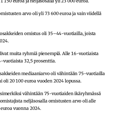
e 1 150 euroa ja neljäsosalla yli 23 000 euroa.
istusten arvo oli yli 73 600 euroa ja vain viidellä
siosakkeiden omistus oli 35–44-vuotiailla, joista
2024.
vat muita ryhmiä pienempiä. Alle 16-vuotiaista
4-vuotiaista 32,5 prosenttia.
osakkeiden mediaaniarvo oli vähintään 75-vuotiailla
ni oli 20 100 euroa vuoden 2024 lopussa.
. Esimerkiksi vähintään 75-vuotiaiden ikäryhmässä
 omistajista neljäsosalla omistusten arvo oli alle
50 euroa vuonna 2024.