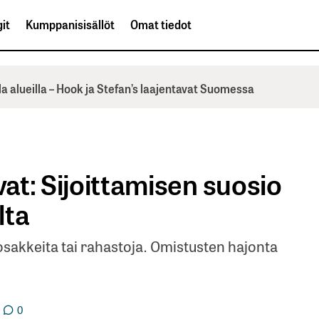
it
Kumppanisisällöt
Omat tiedot
la alueilla – Hook ja Stefan’s laajentavat Suomessa
vat: Sijoittamisen suosio
lta
akkeita tai rahastoja. Omistusten hajonta
0