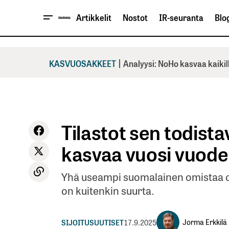
Artikkelit
Nostot
IR-seuranta
Blog
|
KASVUOSAKKEET
Analyysi: NoHo kasvaa kaikil
Tilastot sen todista
kasvaa vuosi vuode
Yhä useampi suomalainen omistaa os
on kuitenkin suurta.
Jorma Erkkilä
SIJOITUSUUTISET
17.9.2025