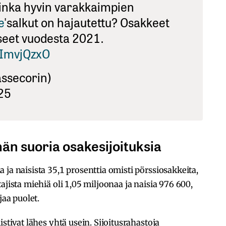
inka hyvin varakkaimpien
e
'salkut on hajautettu? Osakkeet
sseet vuodesta 2021.
sImvjQzxO
assecorin)
25
n suoria osakesijoituksia
ja naisista 35,1 prosenttia omisti pörssiosakkeita,
ajista miehiä oli 1,05 miljoonaa ja naisia 976 600,
jaa puolet.
istivat lähes yhtä usein. Sijoitusrahastoja