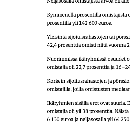
Neljäsosalla omistajista arvoa oli all
Kymmenellä prosentilla omistajista om
prosentilla yli 142 600 euroa.
Yleisintä sijoitusrahastojen tai pörs
42,4 prosenttia omisti niitä vuonna 
Nuorimmissa ikäryhmissä osuudet oli
omistajia oli 22,7 prosenttia ja 16–2
Korkein sijoitusrahastojen ja pörssi
omistajilla, joilla omistusten mediaa
Ikäryhmien sisällä erot ovat suuria
omistajia oli yli 38 prosenttia. Näistä
6 130 euroa ja neljäsosalla yli 64 2