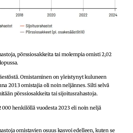
astoja, pörssiosakkeita tai molempia omisti 2,02
lopussa.
oväestöstä. Omistaminen on yleistynyt kuluneen
 2013 omistajia oli noin neljännes. Silti selvä
ään pörssiosakkeita tai sijoitusrahastoja.
000 henkilöllä vuodesta 2023 eli noin neljä
astoja omistavien osuus kasvoi edelleen, kuten se