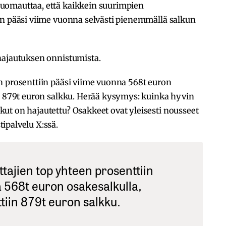
uomauttaa, että kaikkein suurimpien
on pääsi viime vuonna selvästi pienemmällä salkun
hajautuksen onnistumista.
n prosenttiin pääsi viime vuonna 568t euron
in 879t euron salkku. Herää kysymys: kuinka hyvin
ut on hajautettu? Osakkeet ovat yleisesti nousseet
ipalvelu X:ssä.
tajien top yhteen prosenttiin
 568t euron osakesalkulla,
tiin 879t euron salkku.