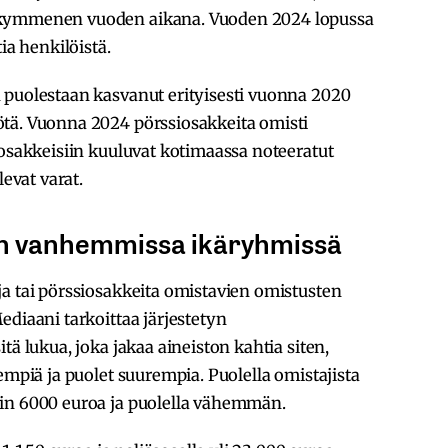
 kymmenen vuoden aikana. Vuoden 2024 lopussa
ia henkilöistä.
 puolestaan kasvanut erityisesti vuonna 2020
tä. Vuonna 2024 pörssiosakkeita omisti
iosakkeisiin kuuluvat kotimaassa noteeratut
levat varat.
ten vanhemmissa ikäryhmissä
a tai pörssiosakkeita omistavien omistusten
ediaani tarkoittaa järjestetyn
tä lukua, joka jakaa aineiston kahtia siten,
empiä ja puolet suurempia. Puolella omistajista
in 6000 euroa ja puolella vähemmän.