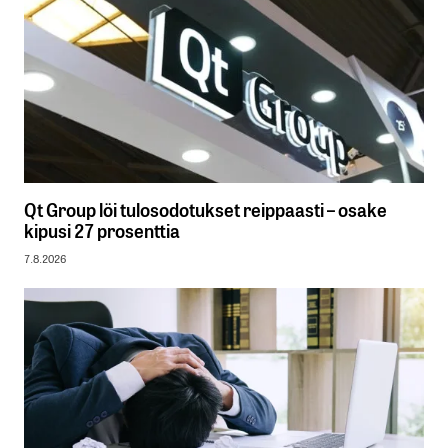
Qt Group löi tulosodotukset reippaasti – osake
kipusi 27 prosenttia
7.8.2026