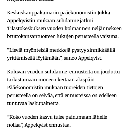
Keskuskauppakamarin pääekonomistin
Jukka
Appelqvistin
mukaan suhdanne jatkui
Tilastokeskuksen vuoden kolmannen neljänneksen
bruttokansantuotteen lukujen perusteella vaisuna.
“Lieviä myönteisiä merkkejä pystyy sinnikkäällä
yrittämisellä löytämään”, sanoo Appelqvist.
Kuluvan vuoden suhdanne-ennusteita on jouduttu
tarkistamaan moneen kertaan alaspäin.
Pääekonomistin mukaan tuoreiden tietojen
perusteella on selvää, että ennusteissa on edelleen
tuntuvaa laskupainetta.
”Koko vuoden kasvu tulee painumaan lähelle
nollaa”, Appelqvist ennustaa.