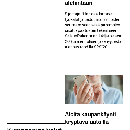
alehintaan
Sijoittaja.fi tarjoaa kattavat
työkalut ja tiedot markkinoiden
seuraamiseen sekä parempien
sijoituspäätösten tekemiseen.
SalkunRakentajan lukijat saavat
20 %:n alennuksen jäsenyydestä
alennuskoodilla SRSI20
Aloita kaupankäynti
kryptovaluutoilla
Kumppanipalvelut