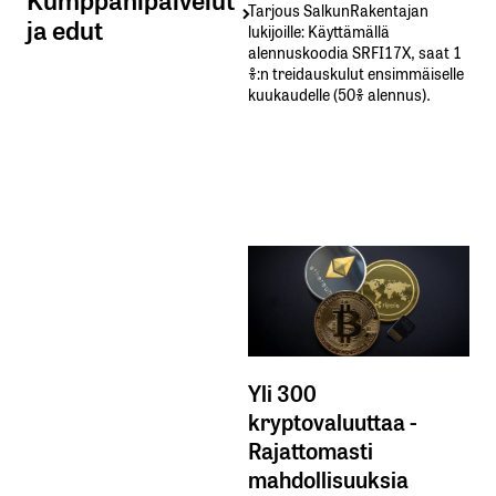
Tarjous SalkunRakentajan
ja edut
lukijoille: Käyttämällä​ ​
alennuskoodia​ ​SRFI17X,​ ​saat​ ​1
%:n treidauskulut​ ​ensimmäiselle​ ​
kuukaudelle​ ​(50%​ ​alennus).
Yli 300
kryptovaluuttaa -
Rajattomasti
mahdollisuuksia