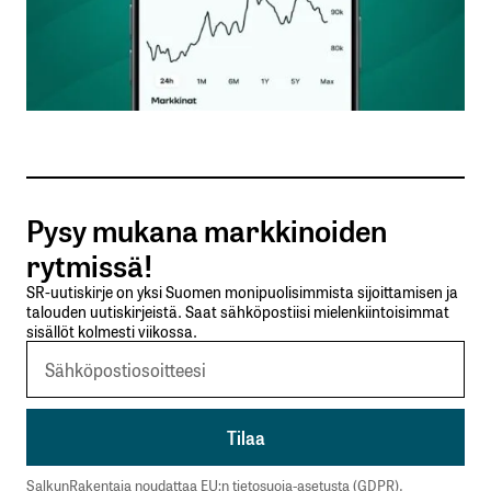
Nimesi tai nimimerkkisi
*
Sähköpostiosoitteesi
*
Tilaa SalkunRakentajan uutiskirje
Pysy mukana markkinoiden
Lähetä kommentti
rytmissä!
SR-uutiskirje on yksi Suomen monipuolisimmista sijoittamisen ja
talouden uutiskirjeistä. Saat sähköpostiisi mielenkiintoisimmat
sisällöt kolmesti viikossa.
SalkunRakentaja noudattaa EU:n tietosuoja-asetusta (GDPR).