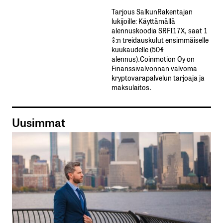
Tarjous SalkunRakentajan
lukijoille: Käyttämällä​ ​
alennuskoodia​ ​SRFI17X,​ ​saat​ ​1
%:n treidauskulut​ ​ensimmäiselle​ ​
kuukaudelle​ ​(50%​ ​
alennus).Coinmotion Oy on
Finanssivalvonnan valvoma
kryptovarapalvelun tarjoaja ja
maksulaitos.
Uusimmat