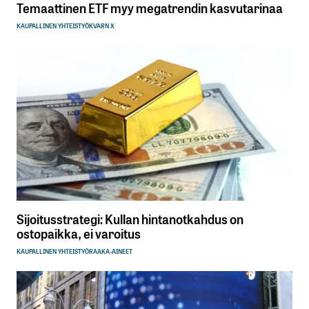
Temaattinen ETF myy megatrendin kasvutarinaa
KAUPALLINEN YHTEISTYÖ
KVARN X
Sijoitusstrategi: Kullan hintanotkahdus on
ostopaikka, ei varoitus
KAUPALLINEN YHTEISTYÖ
RAAKA-AINEET