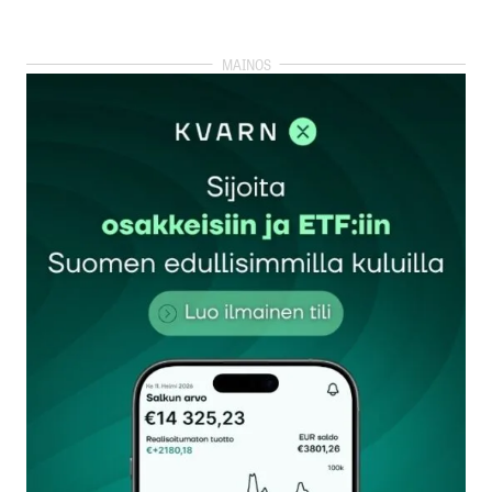
Lisää kommentti
kirjautua
sisään
rekisteröityä
Sähköpostiosoitettasi ei julkaista.
Pakolliset
kentät on merkitty
*
Kommentti
*