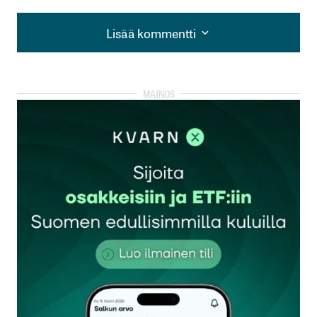
Lisää kommentti
Lisää kommentti
kirjautua
sisään
rekisteröityä
Sähköpostiosoitettasi ei julkaista.
Pakolliset
kentät on merkitty
*
Kommentti
*