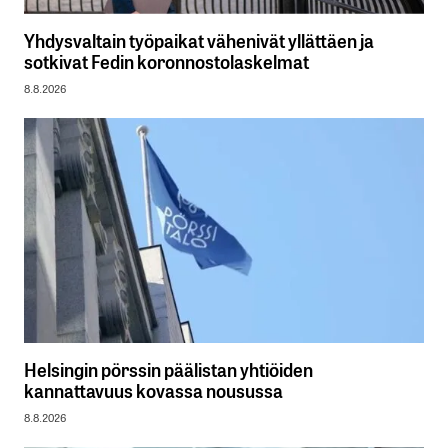
Yhdysvaltain työpaikat vähenivät yllättäen ja
sotkivat Fedin koronnostolaskelmat
8.8.2026
Helsingin pörssin päälistan yhtiöiden
kannattavuus kovassa nousussa
8.8.2026