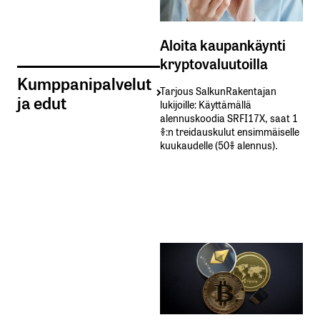
Aloita kaupankäynti
kryptovaluutoilla
Kumppanipalvelut
Tarjous SalkunRakentajan
ja edut
lukijoille: Käyttämällä​ ​
alennuskoodia​ ​SRFI17X,​ ​saat​ ​1
%:n treidauskulut​ ​ensimmäiselle​ ​
kuukaudelle​ ​(50%​ ​alennus).