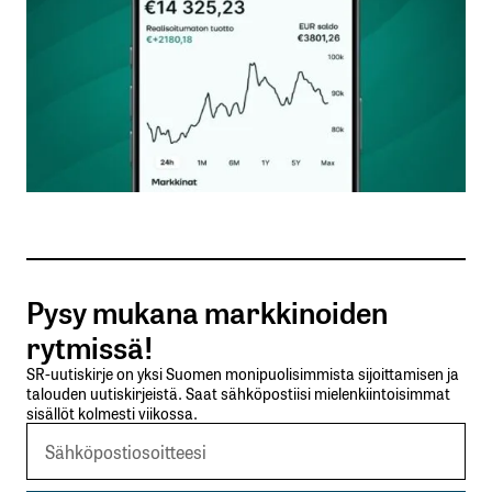
Nimesi tai nimimerkkisi
*
Sähköpostiosoitteesi
*
Tilaa SalkunRakentajan uutiskirje
Pysy mukana markkinoiden
Lähetä kommentti
rytmissä!
SR-uutiskirje on yksi Suomen monipuolisimmista sijoittamisen ja
talouden uutiskirjeistä. Saat sähköpostiisi mielenkiintoisimmat
sisällöt kolmesti viikossa.