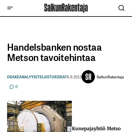
Handelsbanken nostaa
Metson tavoitehintaa
SalkunRakentaja
OSAKEANALYYSIT
SIJOITUSIDEAT
6.9.2013
0
Konepajayhtiö Metso