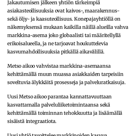
Jakautumisen jälkeen yhtiön tärkeimpiä
asiakasteollisuuksia ovat kaivos-, maarakennus-
sekä öljy- ja kaasuteollisuus. Konepajayhtiöllä on
näkemyksensä mukaan kaikilla näillä alueilla vahva
markkina-asema joko globaalisti tai määritellyllä
erikoisalueella, ja ne tarjoavat houkuttelevia
kasvumahdollisuuksia pitkällä aikavälillä.
Metso aikoo vahvistaa markkina-asemaansa
kehittämällä muun muassa asiakkaiden tarpeisiin
soveltuvia älykkäitä prosesseja ja palveluratkaisuja.
Uusi Metso aikoo parantaa kannattavuuttaan
kasvattamalla palveluliiketoimintaansa sekä
kehittämällä toiminnan tehokkuutta ja lisäämällä
sisäistä integraatiota.
Uusi yhtiö tavoittelee markkinoiden kasvua