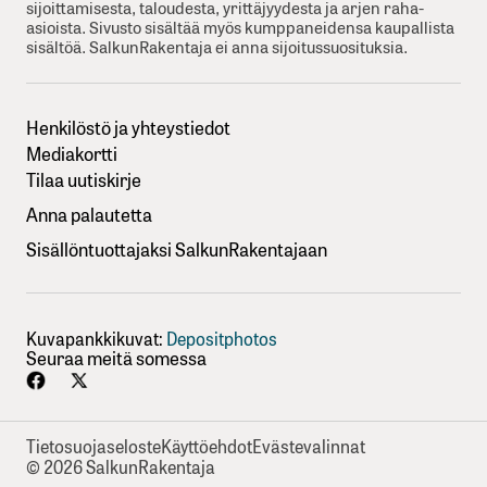
sijoittamisesta, taloudesta, yrittäjyydesta ja arjen raha-
asioista. Sivusto sisältää myös kumppaneidensa kaupallista
sisältöä. SalkunRakentaja ei anna sijoitussuosituksia.
Henkilöstö ja yhteystiedot
Mediakortti
Tilaa uutiskirje
Anna palautetta
Sisällöntuottajaksi SalkunRakentajaan
Kuvapankkikuvat:
Depositphotos
Seuraa meitä somessa
Tietosuojaseloste
Käyttöehdot
Evästevalinnat
© 2026 SalkunRakentaja