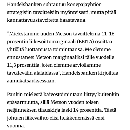
Handelsbanken suhtautuu konepajayhtiön
strategisiin tavoitteisiin myönteisesti, mutta pitää
kannattavuustavoitetta haastavana.
”Mielestämme uuden Metson tavoittelema 11-16
prosentin liikevoittomarginaali (EBITA) osoittaa
yhtiöltä luottamusta toimintaansa. Me olemme
ennustaneet Metson marginaaliksi tälle vuodelle
11,3 prosenttia, joten olemme arviollamme
tavoitevälin alalaidassa”, Handelsbanken kirjoittaa
aamukatsauksessaan.
Pankin mielestä kaivostoimintaan liittyy kuitenkin
epävarmuutta, sillä Metson vuoden toisen
neljänneksen tilauskirja laski 14 prosenttia. Tästä
johtuen liikevaihto olisi heikkenemässä ensi
vuonna.