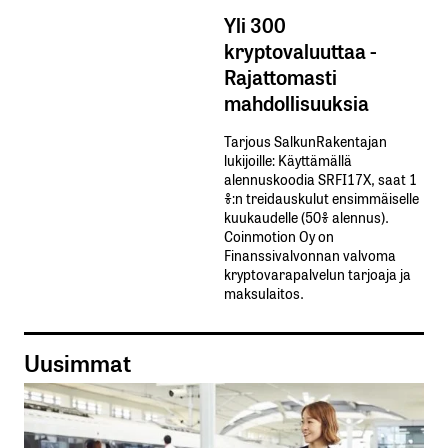
Yli 300
kryptovaluuttaa -
Rajattomasti
mahdollisuuksia
Tarjous SalkunRakentajan
lukijoille: Käyttämällä​ ​
alennuskoodia​ ​SRFI17X,​ ​saat​ ​1
%:n treidauskulut​ ​ensimmäiselle​ ​
kuukaudelle​ ​(50%​ ​alennus).
Coinmotion Oy on
Finanssivalvonnan valvoma
kryptovarapalvelun tarjoaja ja
maksulaitos.
Uusimmat