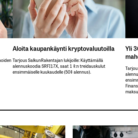
Aloita kaupankäynti kryptovaluutoilla
Yli 
mahd
inoiden
Tarjous SalkunRakentajan lukijoille: Käyttämällä​ ​
alennuskoodia​ ​SRFI17X,​ ​saat​ ​1 %:n treidauskulut​ ​
Tarjou
ensimmäiselle​ ​kuukaudelle​ ​(50%​ ​alennus).
alennus
ensimm
Finans
maksul