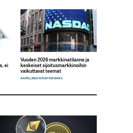
Vuoden 2026 markkinatilanne ja
, ei
keskeiset sijoitusmarkkinoihin
vaikuttavat teemat
KAUPALLINEN YHTEISTYÖ
KVARN X