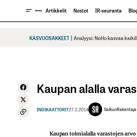
Artikkelit
Nostot
IR-seuranta
Blog
|
KASVUOSAKKEET
Analyysi: NoHo kasvaa kaikil
Kaupan alalla vara
SalkunRakentaja
INDIKAATTORIT
27.2.2014
Kaupan toimialalla varastojen arvo