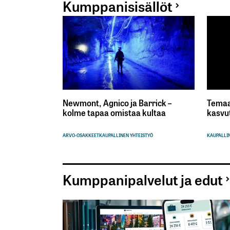
Kumppanisisällöt
Newmont, Agnico ja Barrick –
Temaa
kolme tapaa omistaa kultaa
kasvu
ARVO-OSAKKEET
KAUPALLINEN YHTEISTYÖ
KAUPALLIN
Kumppanipalvelut ja edut