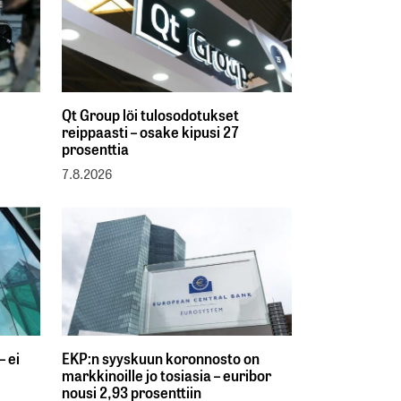
Qt Group löi tulosodotukset
reippaasti – osake kipusi 27
prosenttia
7.8.2026
– ei
EKP:n syyskuun koronnosto on
markkinoille jo tosiasia – euribor
nousi 2,93 prosenttiin