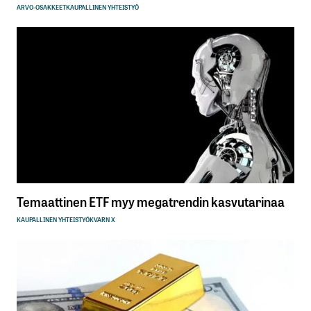
ARVO-OSAKKEET
KAUPALLINEN YHTEISTYÖ
Temaattinen ETF myy megatrendin kasvutarinaa
KAUPALLINEN YHTEISTYÖ
KVARN X