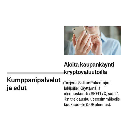
Aloita kaupankäynti
kryptovaluutoilla
Kumppanipalvelut
Tarjous SalkunRakentajan
ja edut
lukijoille: Käyttämällä​ ​
alennuskoodia​ ​SRFI17X,​ ​saat​ ​1
%:n treidauskulut​ ​ensimmäiselle​ ​
kuukaudelle​ ​(50%​ ​alennus).