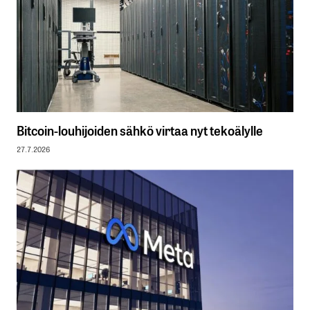
Bitcoin-louhijoiden sähkö virtaa nyt tekoälylle
27.7.2026