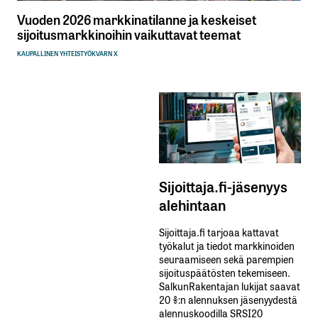
Vuoden 2026 markkinatilanne ja keskeiset
sijoitusmarkkinoihin vaikuttavat teemat
KAUPALLINEN YHTEISTYÖ
KVARN X
Sijoittaja.fi-jäsenyys
alehintaan
Sijoittaja.fi tarjoaa kattavat
työkalut ja tiedot markkinoiden
seuraamiseen sekä parempien
sijoituspäätösten tekemiseen.
SalkunRakentajan lukijat saavat
20 %:n alennuksen jäsenyydestä
alennuskoodilla SRSI20