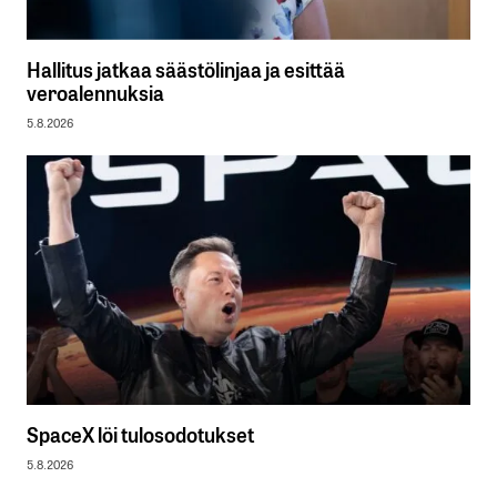
Hallitus jatkaa säästölinjaa ja esittää
veroalennuksia
5.8.2026
SpaceX löi tulosodotukset
5.8.2026