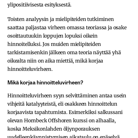
ylipositiivisesta esityksestä.
Toisten analyysin ja mielipiteiden tutkiminen
saattaa paljastaa virheen omassa teoriassa ja osake
osoittautuukin loppujen lopuksi oikein
hinnoitelluksi. Jos muiden mielipiteiden
tarkistamisenkin jälkeen oma teoria näyttää yhä
oikealta niin on aika miettiä, mikä korjaa
hinnoitteluvirheen.
Mikä korjaa hinnoitteluvirheen?
Hinnoitteluvirheen syyn selvittäminen antaa usein
vihjeitä katalyyteistä, eli osakkeen hinnoittelun
korjaavista tapahtumista. Esimerkiksi salkussani
olevan Hornbeck Offshoren kurssi on alhaalla,
koska Meksikonlahden öljynporauksen
uudelleenkäynnistymisen aikataulu on epäselvä.