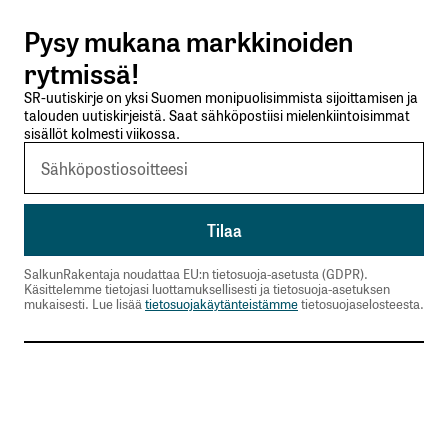
Pysy mukana markkinoiden
Lähetä kommentti
rytmissä!
SR-uutiskirje on yksi Suomen monipuolisimmista sijoittamisen ja
talouden uutiskirjeistä. Saat sähköpostiisi mielenkiintoisimmat
sisällöt kolmesti viikossa.
SalkunRakentaja noudattaa EU:n tietosuoja-asetusta (GDPR).
Käsittelemme tietojasi luottamuksellisesti ja tietosuoja-asetuksen
mukaisesti. Lue lisää
tietosuojakäytänteistämme
tietosuojaselosteesta.