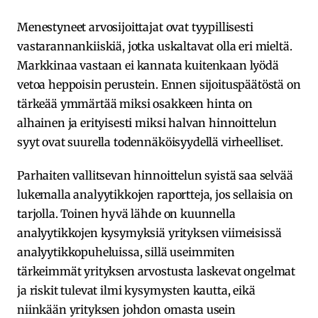
Menestyneet arvosijoittajat ovat tyypillisesti
vastarannankiiskiä, jotka uskaltavat olla eri mieltä.
Markkinaa vastaan ei kannata kuitenkaan lyödä
vetoa heppoisin perustein. Ennen sijoituspäätöstä on
tärkeää ymmärtää miksi osakkeen hinta on
alhainen ja erityisesti miksi halvan hinnoittelun
syyt ovat suurella todennäköisyydellä virheelliset.
Parhaiten vallitsevan hinnoittelun syistä saa selvää
lukemalla analyytikkojen raportteja, jos sellaisia on
tarjolla. Toinen hyvä lähde on kuunnella
analyytikkojen kysymyksiä yrityksen viimeisissä
analyytikkopuheluissa, sillä useimmiten
tärkeimmät yrityksen arvostusta laskevat ongelmat
ja riskit tulevat ilmi kysymysten kautta, eikä
niinkään yrityksen johdon omasta usein