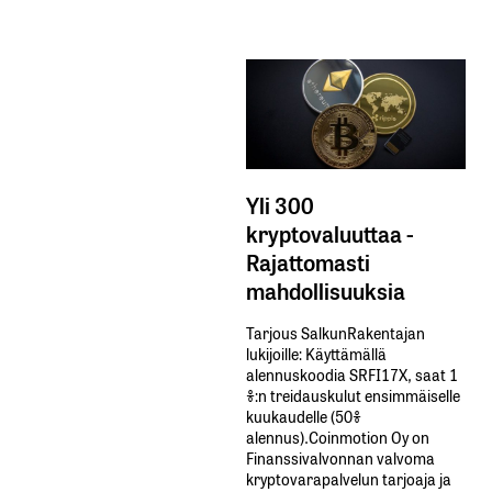
Yli 300
kryptovaluuttaa -
Rajattomasti
mahdollisuuksia
Tarjous SalkunRakentajan
lukijoille: Käyttämällä​ ​
alennuskoodia​ ​SRFI17X,​ ​saat​ ​1
%:n treidauskulut​ ​ensimmäiselle​ ​
kuukaudelle​ ​(50%​ ​
alennus).Coinmotion Oy on
Finanssivalvonnan valvoma
kryptovarapalvelun tarjoaja ja