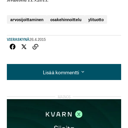
arvosijoittaminen
osakehinnoittelu
ylituotto
VIERASKYNÄ
26.4.2015
Lisää kommentti
Lisää kommentti
kirjautua
sisään
rekisteröityä