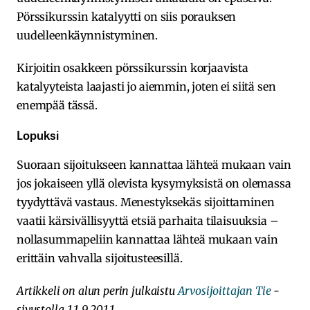
Pörssikurssin katalyytti on siis porauksen
uudelleenkäynnistyminen.
Kirjoitin osakkeen pörssikurssin korjaavista
katalyyteista laajasti jo aiemmin, joten ei siitä sen
enempää tässä.
Lopuksi
Suoraan sijoitukseen kannattaa lähteä mukaan vain
jos jokaiseen yllä olevista kysymyksistä on olemassa
tyydyttävä vastaus. Menestyksekäs sijoittaminen
vaatii kärsivällisyyttä etsiä parhaita tilaisuuksia –
nollasummapeliin kannattaa lähteä mukaan vain
erittäin vahvalla sijoitusteesillä.
Artikkeli on alun perin julkaistu
Arvosijoittajan Tie
-
sivustolla 11.9.2011.