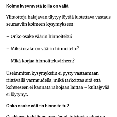
Kolme kysymystä joilla on väliä
Ylituottoja halajavan täytyy löytää luotettava vastaus
seuraaviin kolmeen kysymykseen:
– Onko osake väärin hinnoiteltu?
– Miksi osake on väärin hinnoiteltu?
– Mikä korjaa hinnoitteluvirheen?
Useimmiten kysymyksiin ei pysty vastaamaan
riittävällä varmuudella, mikä tarkoittaa sitä että
kohteeseen ei kannata rahojaan laittaa – kultajyvää
ei löytynyt.
Onko osake väärin hinnoiteltu?
Osakkeen todellinen arvo (engl. intrinsic value) on