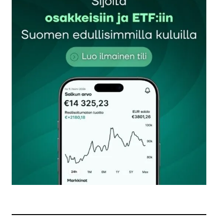
Sähköpostiosoitettasi ei julkaista.
Pakolliset
kentät on merkitty
*
Kommentti
*
Nimesi tai nimimerkkisi
*
Sähköpostiosoitteesi
*
Tilaa SalkunRakentajan uutiskirje