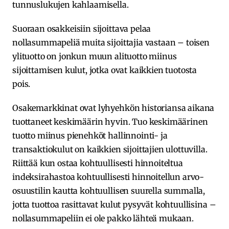
tunnuslukujen kahlaamisella.
Suoraan osakkeisiin sijoittava pelaa
nollasummapeliä muita sijoittajia vastaan – toisen
ylituotto on jonkun muun alituotto miinus
sijoittamisen kulut, jotka ovat kaikkien tuotosta
pois.
Osakemarkkinat ovat lyhyehkön historiansa aikana
tuottaneet keskimäärin hyvin. Tuo keskimäärinen
tuotto miinus pienehköt hallinnointi- ja
transaktiokulut on kaikkien sijoittajien ulottuvilla.
Riittää kun ostaa kohtuullisesti hinnoiteltua
indeksirahastoa kohtuullisesti hinnoitellun arvo-
osuustilin kautta kohtuullisen suurella summalla,
jotta tuottoa rasittavat kulut pysyvät kohtuullisina –
nollasummapeliin ei ole pakko lähteä mukaan.