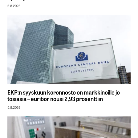
6.8.2026
EKP:n syyskuun koronnosto on markkinoille jo
tosiasia – euribor nousi 2,93 prosenttiin
5.8.2026