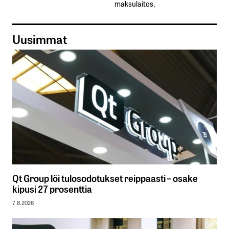
maksulaitos.
Uusimmat
Qt Group löi tulosodotukset reippaasti – osake
kipusi 27 prosenttia
7.8.2026