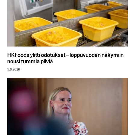
HKFoods ylitti odotukset – loppuvuoden näkymiin
nousi tummia pilviä
5.8.2026