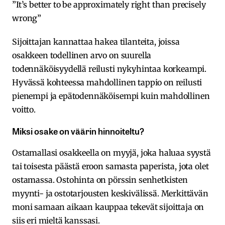
”It’s better to be approximately right than precisely
wrong”
Sijoittajan kannattaa hakea tilanteita, joissa
osakkeen todellinen arvo on suurella
todennäköisyydellä reilusti nykyhintaa korkeampi.
Hyvässä kohteessa mahdollinen tappio on reilusti
pienempi ja epätodennäköisempi kuin mahdollinen
voitto.
Miksi osake on väärin hinnoiteltu?
Ostamallasi osakkeella on myyjä, joka haluaa syystä
tai toisesta päästä eroon samasta paperista, jota olet
ostamassa. Ostohinta on pörssin senhetkisten
myynti- ja ostotarjousten keskivälissä. Merkittävän
moni samaan aikaan kauppaa tekevät sijoittaja on
siis eri mieltä kanssasi.