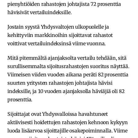
pienyhtiöiden rahastojen johtajista 72 prosenttia
hävisivät vertailuindeksille.
Jostain syystä Yhdysvaltojen ulkopuolelle ja
kehittyviin markkinoihin sijoittavat rahastot
voittivat vertailuindeksinsä viime vuonna.
Mitä pitemmältä ajanjaksolta vertailu tehdään, sitä
surullisemmalta sijoitusrahastojen suoritus näyttää.
Viimeisen viiden vuoden aikana peräti 82 prosenttia
suurten yritysten rahastojen johtajista hävisi
indeksille, ja 10 vuoden ajanjaksolla häviäjiä oli 82
prosenttia.
Sijoittajat ovat Yhdysvalloissa havahtuneet
aktiivisesti hoidettujen rahastojen kehnoon kykyyn
luoda lisäarvoa sijoittajille osakepoiminnalla. Viime