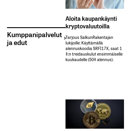
Aloita kaupankäynti
kryptovaluutoilla
Kumppanipalvelut
Tarjous SalkunRakentajan
ja edut
lukijoille: Käyttämällä​ ​
alennuskoodia​ ​SRFI17X,​ ​saat​ ​1
%:n treidauskulut​ ​ensimmäiselle​ ​
kuukaudelle​ ​(50%​ ​alennus).