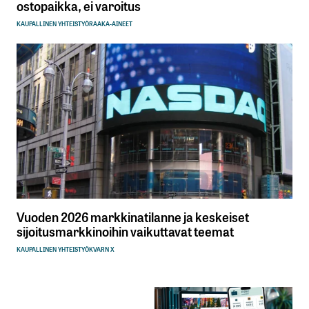
ostopaikka, ei varoitus
KAUPALLINEN YHTEISTYÖ
RAAKA-AINEET
Vuoden 2026 markkinatilanne ja keskeiset
sijoitusmarkkinoihin vaikuttavat teemat
KAUPALLINEN YHTEISTYÖ
KVARN X