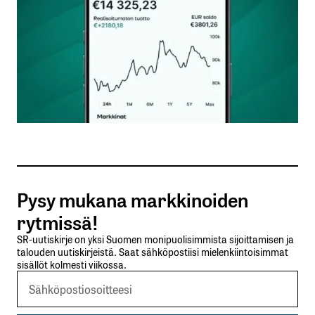
Nimesi tai nimimerkkisi
*
Sähköpostiosoitteesi
*
Tilaa SalkunRakentajan uutiskirje
Pysy mukana markkinoiden
Lähetä kommentti
rytmissä!
SR-uutiskirje on yksi Suomen monipuolisimmista sijoittamisen ja
talouden uutiskirjeistä. Saat sähköpostiisi mielenkiintoisimmat
sisällöt kolmesti viikossa.