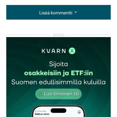
Lisää kommentti
Lisää kommentti
kirjautua
sisään
rekisteröityä
Sähköpostiosoitettasi ei julkaista.
Pakolliset
kentät on merkitty
*
Kommentti
*