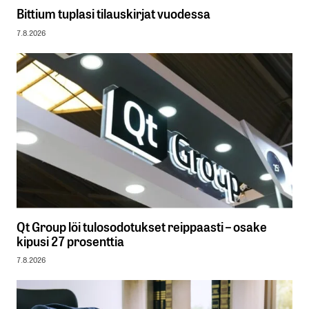
Bittium tuplasi tilauskirjat vuodessa
7.8.2026
Qt Group löi tulosodotukset reippaasti – osake
kipusi 27 prosenttia
7.8.2026