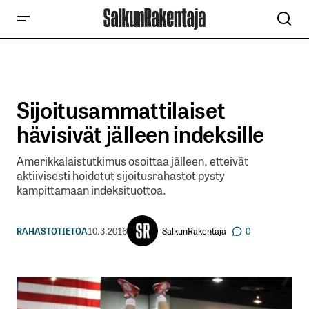
Sijoitusammattilaiset
hävisivät jälleen indeksille
Amerikkalaistutkimus osoittaa jälleen, etteivät
aktiivisesti hoidetut sijoitusrahastot pysty
kampittamaan indeksituottoa.
SalkunRakentaja
RAHASTOTIETOA
10.3.2016
0