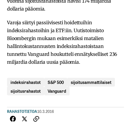
vuonna sijoitusrahastoista hävisi 174 miljardia
dollaria pääomia.
Varoja siirtyi passiivisesti hoidettuihin
indeksirahastoihin ja ETF:iin. Uutistoimisto
Bloombergin mukaan esimerkiksi matalien
hallintokustannusten indeksirahastoistaan
tunnettu Vanguard houkutteli ennätykselliset 236
miljardia dollaria uusia pääomia.
indeksirahastot
S&P 500
sijoitusammattilaiset
sijoitusrahastot
Vanguard
RAHASTOTIETOA
10.3.2016