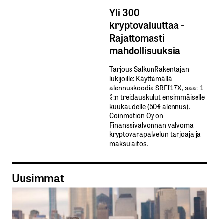
Yli 300
kryptovaluuttaa -
Rajattomasti
mahdollisuuksia
Tarjous SalkunRakentajan
lukijoille: Käyttämällä​ ​
alennuskoodia​ ​SRFI17X,​ ​saat​ ​1
%:n treidauskulut​ ​ensimmäiselle​ ​
kuukaudelle​ ​(50%​ ​alennus).
Coinmotion Oy on
Finanssivalvonnan valvoma
kryptovarapalvelun tarjoaja ja
maksulaitos.
Uusimmat