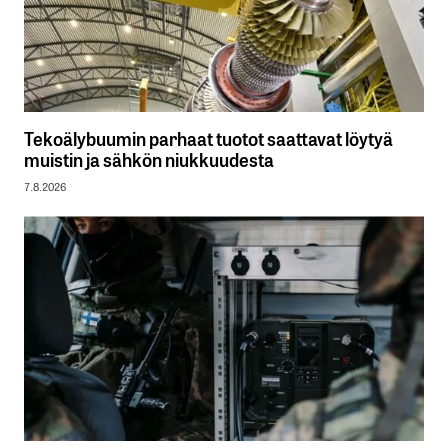
Tekoälybuumin parhaat tuotot saattavat löytyä
muistin ja sähkön niukkuudesta
7.8.2026