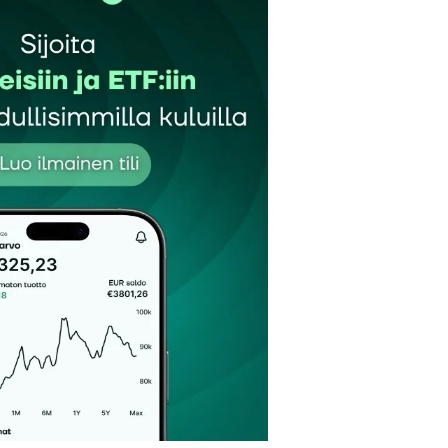
et kentät on merkitty
*
Sähköpostiosoitteesi
*