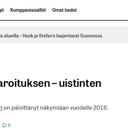
it
Kumppanisisällöt
Omat tiedot
la alueilla – Hook ja Stefan’s laajentavat Suomessa
aroituksen – uistinten
j on päivittänyt näkymiään vuodelle 2016.
0