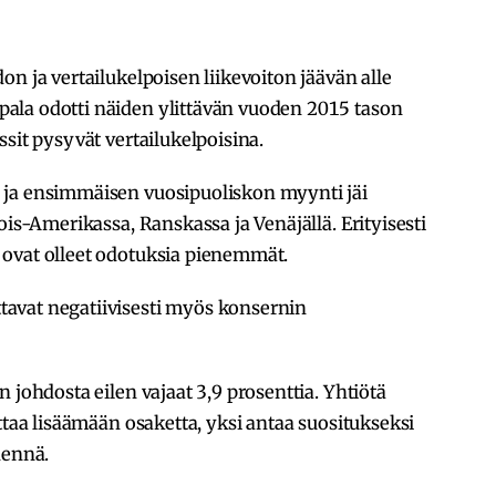
n ja vertailukelpoisen liikevoiton jäävän alle
ala odotti näiden ylittävän vuoden 2015 tason
sit pysyvät vertailukelpoisina.
 ja ensimmäisen vuosipuoliskon myynti jäi
ois-Amerikassa, Ranskassa ja Venäjällä. Erityisesti
ovat olleet odotuksia pienemmät.
avat negatiivisesti myös konsernin
 johdosta eilen vajaat 3,9 prosenttia. Yhtiötä
ttaa lisäämään osaketta, yksi antaa suositukseksi
hennä.