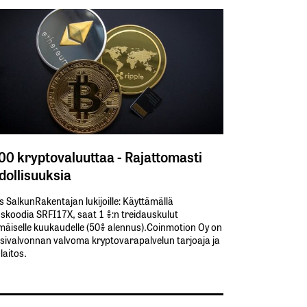
300 kryptovaluuttaa - Rajattomasti
ollisuuksia
s SalkunRakentajan lukijoille: Käyttämällä​ ​
koodia​ ​SRFI17X,​ ​saat​ ​1 %:n treidauskulut​ ​
äiselle​ ​kuukaudelle​ ​(50%​ ​alennus).Coinmotion Oy on
sivalvonnan valvoma kryptovarapalvelun tarjoaja ja
aitos.