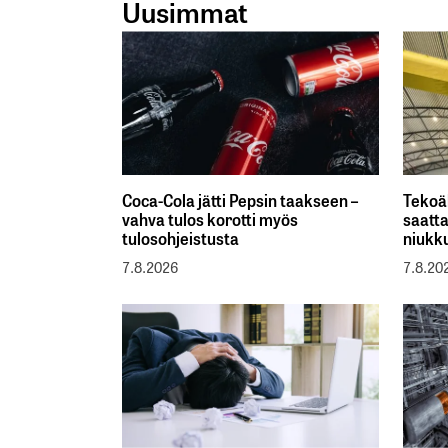
Uusimmat
Coca-Cola jätti Pepsin taakseen –
Tekoä
vahva tulos korotti myös
saatta
tulosohjeistusta
niukk
7.8.2026
7.8.20