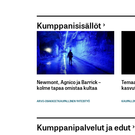
Kumppanisisällöt
Newmont, Agnico ja Barrick –
Temaa
kolme tapaa omistaa kultaa
kasvu
ARVO-OSAKKEET
KAUPALLINEN YHTEISTYÖ
KAUPALLIN
Kumppanipalvelut ja edut