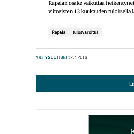
Rapalan osake vaikuttaa heikentyneis
viimeisten 12 kuukauden tuloksella la
Rapala
tulosvaroitus
YRITYSUUTISET
12.7.2016
L
L
kirj