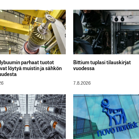
lybuumin parhaat tuotot
Bittium tuplasi tilauskirjat
vat löytyä muistin ja sähkön
vuodessa
uudesta
26
7.8.2026