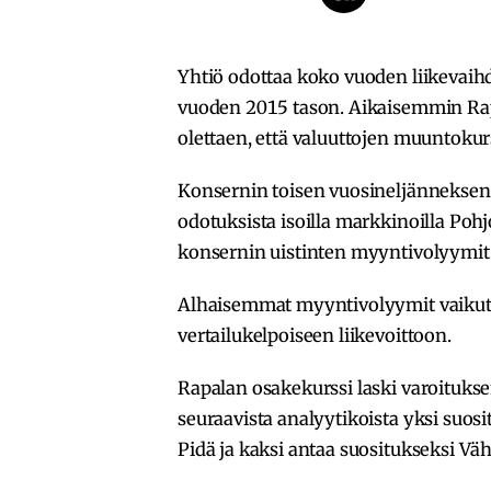
Yhtiö odottaa koko vuoden liikevaihdo
vuoden 2015 tason. Aikaisemmin Rap
olettaen, että valuuttojen muuntokurs
Konsernin toisen vuosineljänneksen
odotuksista isoilla markkinoilla Pohj
konsernin uistinten myyntivolyymit 
Alhaisemmat myyntivolyymit vaikutt
vertailukelpoiseen liikevoittoon.
Rapalan osakekurssi laski varoituksen
seuraavista analyytikoista yksi suosi
Pidä ja kaksi antaa suositukseksi Vä