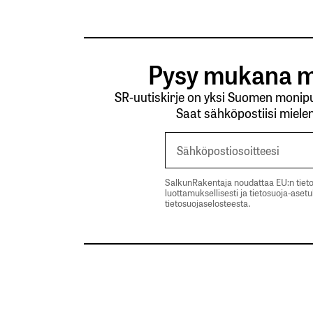
Pysy mukana m
SR-uutiskirje on yksi Suomen monipuo
Saat sähköpostiisi mielen
SalkunRakentaja noudattaa EU:n tieto
luottamuksellisesti ja tietosuoja-aset
tietosuojaselosteesta.