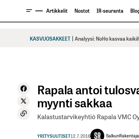
Artikkelit
Nostot
IR-seuranta
Blog
|
KASVUOSAKKEET
Analyysi: NoHo kasvaa kaikil
Rapala antoi tulosv
myynti sakkaa
Kalastustarvikeyhtiö Rapala VMC Oy
SalkunRakentaja
YRITYSUUTISET
12.7.2016