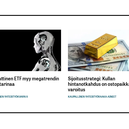
ttinen ETF myy megatrendin
Sijoitusstrategi: Kullan
tarinaa
hintanotkahdus on ostopaikka
varoitus
EN YHTEISTYÖ
KVARN X
KAUPALLINEN YHTEISTYÖ
RAAKA-AINEET