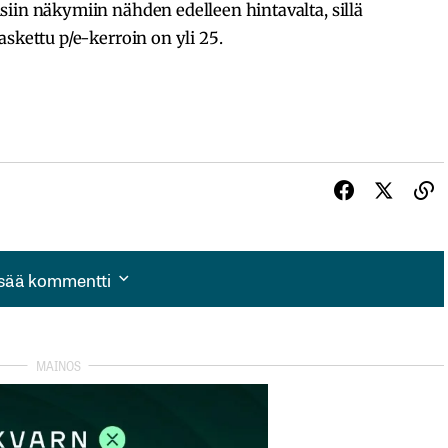
iin näkymiin nähden edelleen hintavalta, sillä
skettu p/e-kerroin on yli 25.
isää kommentti
isää kommentti
autua sisään
rekisteröityä