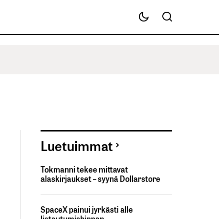
Luetuimmat
Tokmanni tekee mittavat
alaskirjaukset – syynä Dollarstore
SpaceX painui jyrkästi alle
listautumishinnan