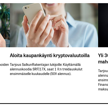
Aloita kaupankäynti kryptovaluutoilla
Yli 
mahd
inoiden
Tarjous SalkunRakentajan lukijoille: Käyttämällä​ ​
alennuskoodia​ ​SRFI17X,​ ​saat​ ​1 %:n treidauskulut​ ​
Tarjou
ensimmäiselle​ ​kuukaudelle​ ​(50%​ ​alennus).
alennus
ensimm
Finans
maksul