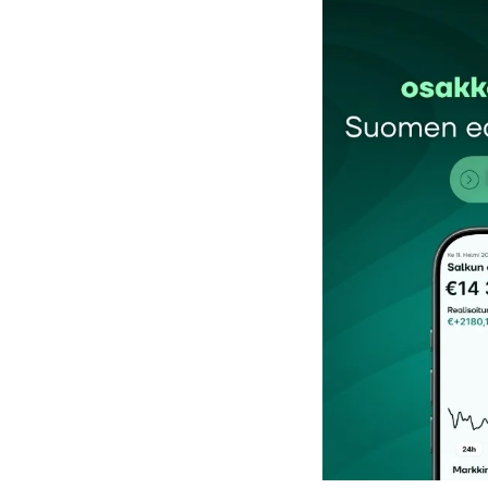
Sähköpostiosoitettasi ei julkaista.
Pakollis
Kommentti
*
Nimesi tai nimimerkkisi
*
Tilaa SalkunRakentajan uutiskirje
Lähetä kommentti