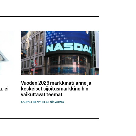
Vuoden 2026 markkinatilanne ja
, ei
keskeiset sijoitusmarkkinoihin
vaikuttavat teemat
KAUPALLINEN YHTEISTYÖ
KVARN X