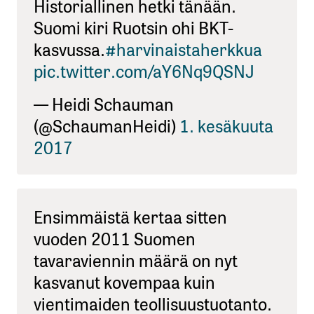
Historiallinen hetki tänään.
Suomi kiri Ruotsin ohi BKT-
kasvussa.
#harvinaistaherkkua
pic.twitter.com/aY6Nq9QSNJ
— Heidi Schauman
(@SchaumanHeidi)
1. kesäkuuta
2017
Ensimmäistä kertaa sitten
vuoden 2011 Suomen
tavaraviennin määrä on nyt
kasvanut kovempaa kuin
vientimaiden teollisuustuotanto.