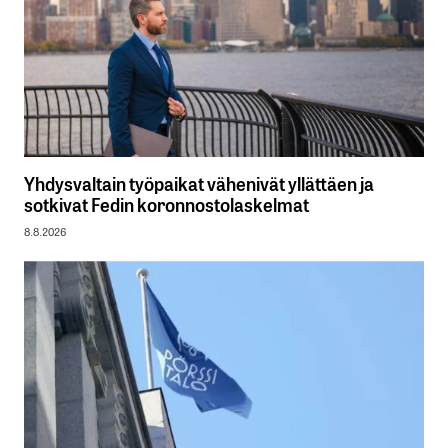
Yhdysvaltain työpaikat vähenivät yllättäen ja
sotkivat Fedin koronnostolaskelmat
8.8.2026