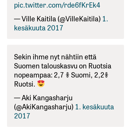
pic.twitter.com/rde6fKrEk4
— Ville Kaitila (@VilleKaitila)
1.
kesäkuuta 2017
Sekin ihme nyt nähtiin että
Suomen talouskasvu on Ruotsia
nopeampaa: 2,7 % Suomi, 2,2%
Ruotsi.
— Aki Kangasharju
(@AkiKangasharju)
1. kesäkuuta
2017