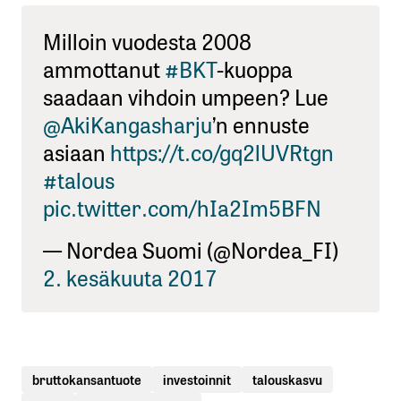
Milloin vuodesta 2008
ammottanut
#BKT
-kuoppa
saadaan vihdoin umpeen? Lue
@AkiKangasharju
’n ennuste
asiaan
https://t.co/gq2lUVRtgn
#talous
pic.twitter.com/hIa2Im5BFN
— Nordea Suomi (@Nordea_FI)
2. kesäkuuta 2017
bruttokansantuote
investoinnit
talouskasvu