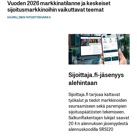
Vuoden 2026 markkinatilanne ja keskeiset
sijoitusmarkkinoihin vaikuttavat teemat
KAUPALLINEN YHTEISTYÖ
KVARN X
Sijoittaja.fi-jäsenyys
alehintaan
Sijoittaja.fi tarjoaa kattavat
työkalut ja tiedot markkinoiden
seuraamiseen sekä parempien
sijoituspäätösten tekemiseen.
SalkunRakentajan lukijat saavat
20 %:n alennuksen jäsenyydestä
alennuskoodilla SRSI20