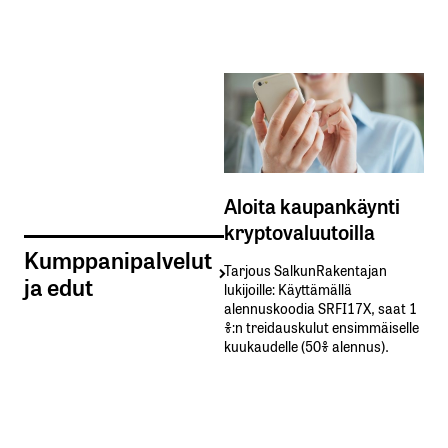
Aloita kaupankäynti
kryptovaluutoilla
Kumppanipalvelut
Tarjous SalkunRakentajan
ja edut
lukijoille: Käyttämällä​ ​
alennuskoodia​ ​SRFI17X,​ ​saat​ ​1
%:n treidauskulut​ ​ensimmäiselle​ ​
kuukaudelle​ ​(50%​ ​alennus).