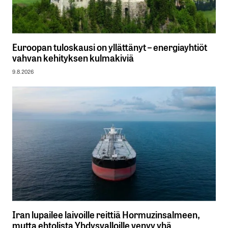
Euroopan tuloskausi on yllättänyt – energiayhtiöt
vahvan kehityksen kulmakiviä
9.8.2026
Iran lupailee laivoille reittiä Hormuzinsalmeen,
mutta ehtolista Yhdysvalloille venyy yhä