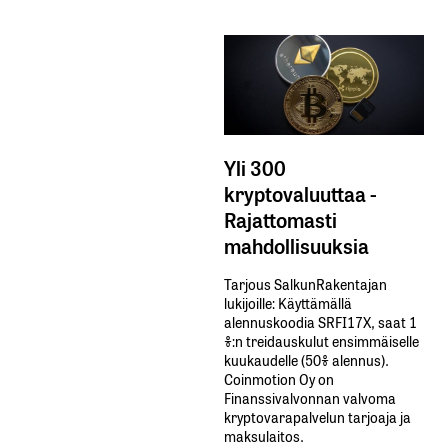
Yli 300
kryptovaluuttaa -
Rajattomasti
mahdollisuuksia
Tarjous SalkunRakentajan
lukijoille: Käyttämällä​ ​
alennuskoodia​ ​SRFI17X,​ ​saat​ ​1
%:n treidauskulut​ ​ensimmäiselle​ ​
kuukaudelle​ ​(50%​ ​alennus).
Coinmotion Oy on
Finanssivalvonnan valvoma
kryptovarapalvelun tarjoaja ja
maksulaitos.