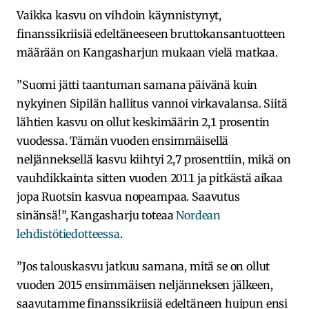
Vaikka kasvu on vihdoin käynnistynyt,
finanssikriisiä edeltäneeseen bruttokansantuotteen
määrään on Kangasharjun mukaan vielä matkaa.
”Suomi jätti taantuman samana päivänä kuin
nykyinen Sipilän hallitus vannoi virkavalansa. Siitä
lähtien kasvu on ollut keskimäärin 2,1 prosentin
vuodessa. Tämän vuoden ensimmäisellä
neljänneksellä kasvu kiihtyi 2,7 prosenttiin, mikä on
vauhdikkainta sitten vuoden 2011 ja pitkästä aikaa
jopa Ruotsin kasvua nopeampaa. Saavutus
sinänsä!”, Kangasharju toteaa
Nordean
lehdistötiedotteessa
.
”Jos talouskasvu jatkuu samana, mitä se on ollut
vuoden 2015 ensimmäisen neljänneksen jälkeen,
saavutamme finanssikriisiä edeltäneen huipun ensi