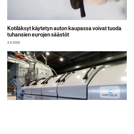
Kotiläksyt käytetyn auton kaupassa voivat tuoda
tuhansien eurojen säästöt
3.8.2026
Sijoittajat ottavat aikalisää Wärtsilässä