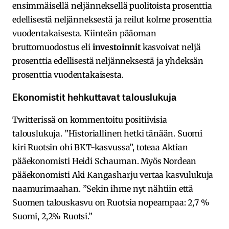
ensimmäisellä neljänneksellä puolitoista prosenttia
edellisestä neljänneksestä ja reilut kolme prosenttia
vuodentakaisesta. Kiinteän pääoman
bruttomuodostus eli
investoinnit
kasvoivat neljä
prosenttia edellisestä neljänneksestä ja yhdeksän
prosenttia vuodentakaisesta.
Ekonomistit hehkuttavat talouslukuja
Twitterissä on kommentoitu positiivisia
talouslukuja. ”Historiallinen hetki tänään. Suomi
kiri Ruotsin ohi BKT-kasvussa”, toteaa Aktian
pääekonomisti Heidi Schauman. Myös Nordean
pääekonomisti
Aki Kangasharju
vertaa kasvulukuja
naamurimaahan. ”Sekin ihme nyt nähtiin että
Suomen talouskasvu on Ruotsia nopeampaa: 2,7 %
Suomi, 2,2% Ruotsi.”