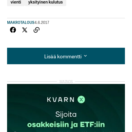
vienti
yksityinen kulutus
MAKROTALOUS
4.6.2017
Lisää kommentti
Lisää kommentti
kirjautua
sisään
rekisteröityä