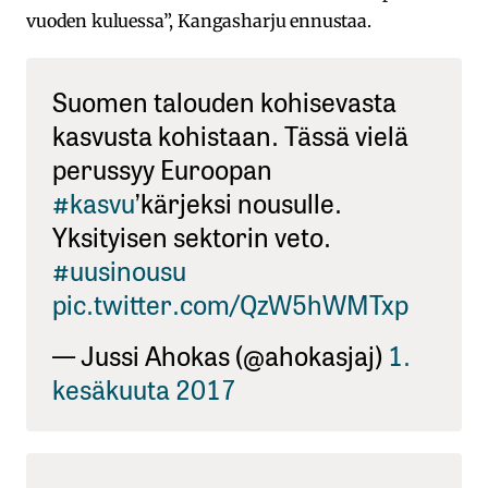
vuoden kuluessa”, Kangasharju ennustaa.
Suomen talouden kohisevasta
kasvusta kohistaan. Tässä vielä
perussyy Euroopan
#kasvu
’kärjeksi nousulle.
Yksityisen sektorin veto.
#uusinousu
pic.twitter.com/QzW5hWMTxp
— Jussi Ahokas (@ahokasjaj)
1.
kesäkuuta 2017