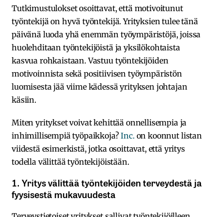
Tutkimustulokset osoittavat, että motivoitunut
työntekijä on hyvä työntekijä. Yrityksien tulee tänä
päivänä luoda yhä enemmän työympäristöjä, joissa
huolehditaan työntekijöistä ja yksilökohtaista
kasvua rohkaistaan. Vastuu työntekijöiden
motivoinnista sekä positiivisen työympäristön
luomisesta jää viime kädessä yrityksen johtajan
käsiin.
Miten yritykset voivat kehittää onnellisempia ja
inhimillisempiä työpaikkoja?
Inc.
on koonnut listan
viidestä esimerkistä, jotka osoittavat, että yritys
todella välittää työntekijöistään.
1. Yritys välittää työntekijöiden terveydestä ja
fyysisestä mukavuudesta
Terveystietoiset yritykset sallivat työntekijöilleen