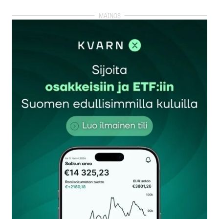
kirjautua
sisään
rekisteröityä
Sähköpostiosoitettasi ei julkaista.
Pakolliset
kentät on merkitty
*
Kommentti
*
Nimesi tai nimimerkkisi
*