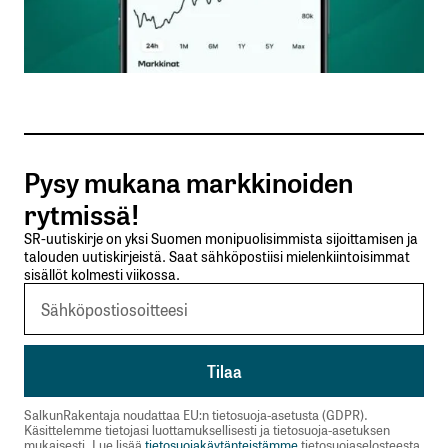
Sähköpostiosoitteesi
*
Tilaa SalkunRakentajan uutiskirje
Pysy mukana markkinoiden
Lähetä kommentti
rytmissä!
SR-uutiskirje on yksi Suomen monipuolisimmista sijoittamisen ja
talouden uutiskirjeistä. Saat sähköpostiisi mielenkiintoisimmat
sisällöt kolmesti viikossa.
SalkunRakentaja noudattaa EU:n tietosuoja-asetusta (GDPR).
Käsittelemme tietojasi luottamuksellisesti ja tietosuoja-asetuksen
mukaisesti. Lue lisää
tietosuojakäytänteistämme
tietosuojaselosteesta.