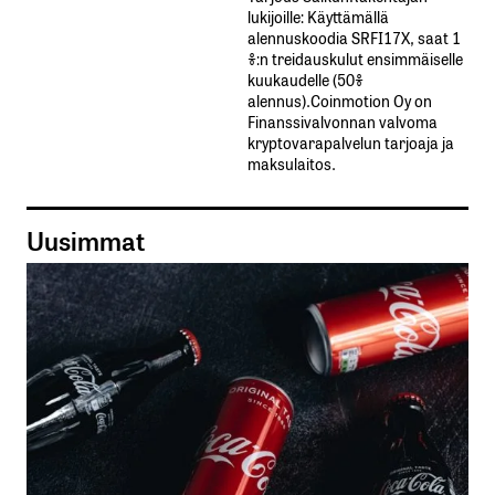
lukijoille: Käyttämällä​ ​
alennuskoodia​ ​SRFI17X,​ ​saat​ ​1
%:n treidauskulut​ ​ensimmäiselle​ ​
kuukaudelle​ ​(50%​ ​
alennus).Coinmotion Oy on
Finanssivalvonnan valvoma
kryptovarapalvelun tarjoaja ja
maksulaitos.
Uusimmat