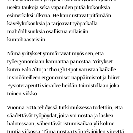
useita taukoja sekä vapauden pitää kokouksia
esimerkiksi ulkona. He kannustavat pitämään
kävelykokouksia ja tarjoavat työpaikalla
mahdollisuuksia osallistua erilaisiin
kuntohaasteisiin.
Nämä yritykset ymmärtävät myös sen, että
työergonomiaan kannattaa panostaa. Yritykset
kuten Palo Alto ja ThoughtSpot varustaa kaikille
insinööreilleen ergonomiset näppäimistöt ja hiiret.
Fysioterapeutti vierailee heidän toimistollaan joka
toinen viikko.
Vuonna 2014 tehdyssä tutkimuksessa todettiin, että
säädettävät työpöydät, joita voi nostaa ja laskea
halutessaan, vähentävät istumisaikaa yli kolme
tuntia viikossa. Tämä nostaa työntekijöiden vireyttä