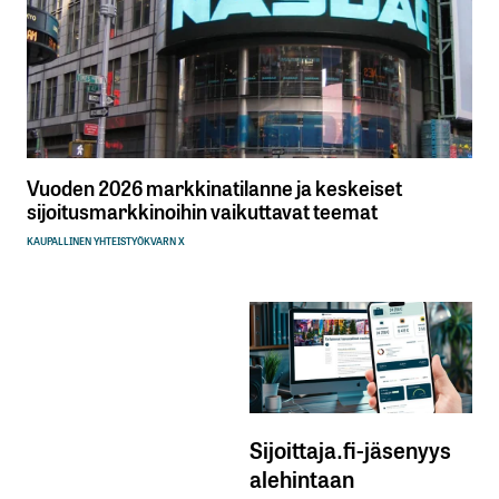
Vuoden 2026 markkinatilanne ja keskeiset
sijoitusmarkkinoihin vaikuttavat teemat
KAUPALLINEN YHTEISTYÖ
KVARN X
Sijoittaja.fi-jäsenyys
alehintaan