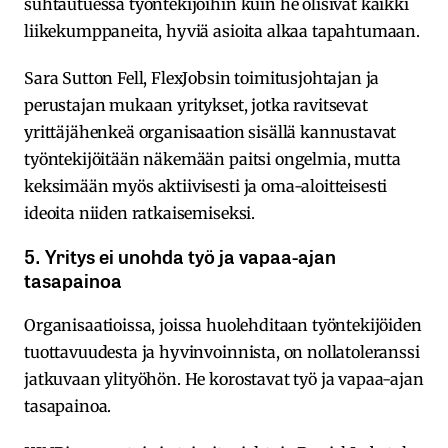
suhtautuessa työntekijöihin kuin he olisivat kaikki
liikekumppaneita, hyviä asioita alkaa tapahtumaan.
Sara Sutton Fell, FlexJobsin toimitusjohtajan ja
perustajan mukaan yritykset, jotka ravitsevat
yrittäjähenkeä organisaation sisällä kannustavat
työntekijöitään näkemään paitsi ongelmia, mutta
keksimään myös aktiivisesti ja oma-aloitteisesti
ideoita niiden ratkaisemiseksi.
5. Yritys ei unohda työ ja vapaa-ajan
tasapainoa
Organisaatioissa, joissa huolehditaan työntekijöiden
tuottavuudesta ja hyvinvoinnista, on nollatoleranssi
jatkuvaan ylityöhön. He korostavat työ ja vapaa-ajan
tasapainoa.