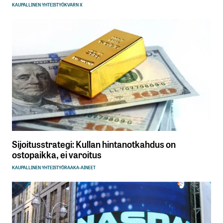
KAUPALLINEN YHTEISTYÖ
KVARN X
Sijoitusstrategi: Kullan hintanotkahdus on
ostopaikka, ei varoitus
KAUPALLINEN YHTEISTYÖ
RAAKA-AINEET