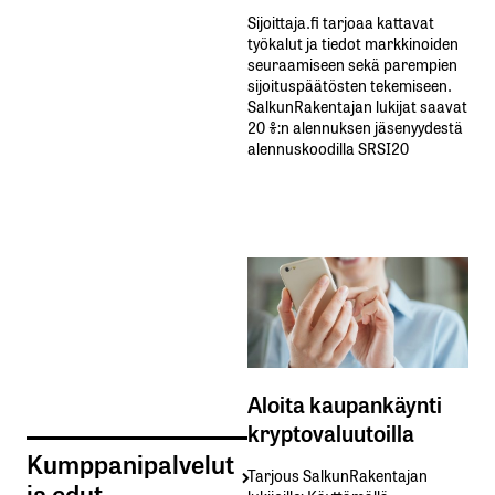
Sijoittaja.fi tarjoaa kattavat
työkalut ja tiedot markkinoiden
seuraamiseen sekä parempien
sijoituspäätösten tekemiseen.
SalkunRakentajan lukijat saavat
20 %:n alennuksen jäsenyydestä
alennuskoodilla SRSI20
Aloita kaupankäynti
kryptovaluutoilla
Kumppanipalvelut
Tarjous SalkunRakentajan
ja edut