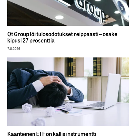
Qt Group löi tulosodotukset reippaasti – osake
kipusi 27 prosenttia
7.8.2026
Käänteinen ETF on kallis instrumentti