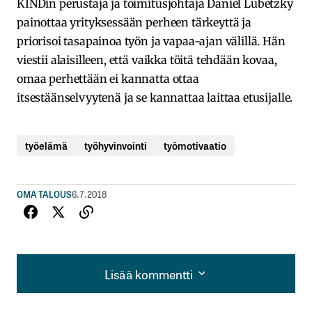
KINDin perustaja ja toimitusjohtaja Daniel Lubetzky
painottaa yrityksessään perheen tärkeyttä ja
priorisoi tasapainoa työn ja vapaa-ajan välillä. Hän
viestii alaisilleen, että vaikka töitä tehdään kovaa,
omaa perhettään ei kannatta ottaa
itsestäänselvyytenä ja se kannattaa laittaa etusijalle.
työelämä
työhyvinvointi
työmotivaatio
OMA TALOUS
6.7.2018
Lisää kommentti
Lisää kommentti