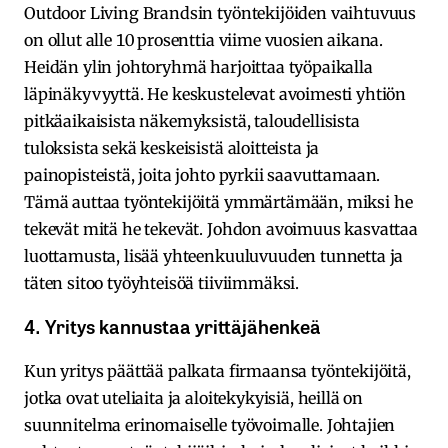
Outdoor Living Brandsin työntekijöiden vaihtuvuus
on ollut alle 10 prosenttia viime vuosien aikana.
Heidän ylin johtoryhmä harjoittaa työpaikalla
läpinäkyvyyttä. He keskustelevat avoimesti yhtiön
pitkäaikaisista näkemyksistä, taloudellisista
tuloksista sekä keskeisistä aloitteista ja
painopisteistä, joita johto pyrkii saavuttamaan.
Tämä auttaa työntekijöitä ymmärtämään, miksi he
tekevät mitä he tekevät. Johdon avoimuus kasvattaa
luottamusta, lisää yhteenkuuluvuuden tunnetta ja
täten sitoo työyhteisöä tiiviimmäksi.
4. Yritys kannustaa yrittäjähenkeä
Kun yritys päättää palkata firmaansa työntekijöitä,
jotka ovat uteliaita ja aloitekykyisiä, heillä on
suunnitelma erinomaiselle työvoimalle. Johtajien