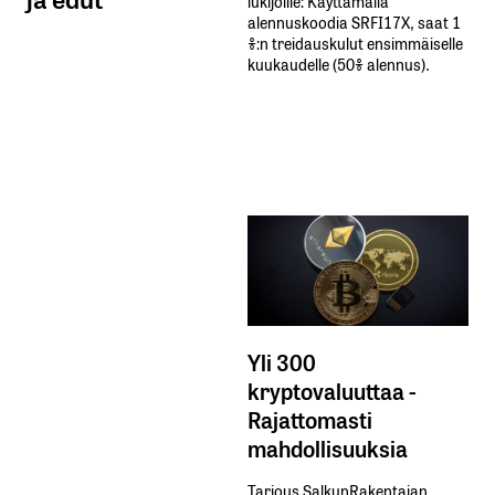
lukijoille: Käyttämällä​ ​
alennuskoodia​ ​SRFI17X,​ ​saat​ ​1
%:n treidauskulut​ ​ensimmäiselle​ ​
kuukaudelle​ ​(50%​ ​alennus).
Yli 300
kryptovaluuttaa -
Rajattomasti
mahdollisuuksia
Tarjous SalkunRakentajan