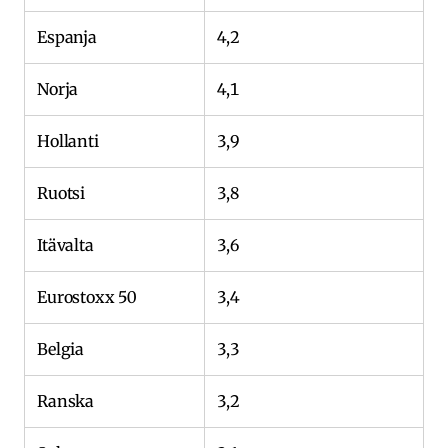
Espanja
4,2
Norja
4,1
Hollanti
3,9
Ruotsi
3,8
Itävalta
3,6
Eurostoxx 50
3,4
Belgia
3,3
Ranska
3,2