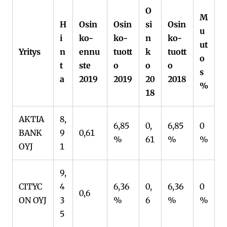
O
M
H
Osin
Osin
si
Osin
u
i
ko-
ko-
n
ko-
ut
Yritys
n
ennu
tuott
k
tuott
o
t
ste
o
o
o
s
a
2019
2019
20
2018
%
18
AKTIA
8,
6,85
0,
6,85
0
BANK
9
0,61
%
61
%
%
OYJ
1
9,
CITYC
4
6,36
0,
6,36
0
0,6
ON OYJ
3
%
6
%
%
5