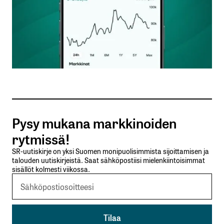
sisään
rekisteröityä
Sähköpostiosoitettasi ei julkaista.
Pakolliset
kentät on merkitty
*
Pysy mukana markkinoiden
Kommentti
*
rytmissä!
SR-uutiskirje on yksi Suomen monipuolisimmista sijoittamisen ja
talouden uutiskirjeistä. Saat sähköpostiisi mielenkiintoisimmat
sisällöt kolmesti viikossa.
Nimesi tai nimimerkkisi
*
Sähköpostiosoitteesi
*