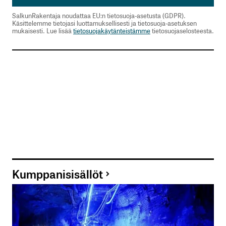
SalkunRakentaja noudattaa EU:n tietosuoja-asetusta (GDPR).
Käsittelemme tietojasi luottamuksellisesti ja tietosuoja-asetuksen
Tilaa SalkunRakentajan uutiskirje
mukaisesti. Lue lisää
tietosuojakäytänteistämme
tietosuojaselosteesta.
Lähetä kommentti
Kumppanisisällöt