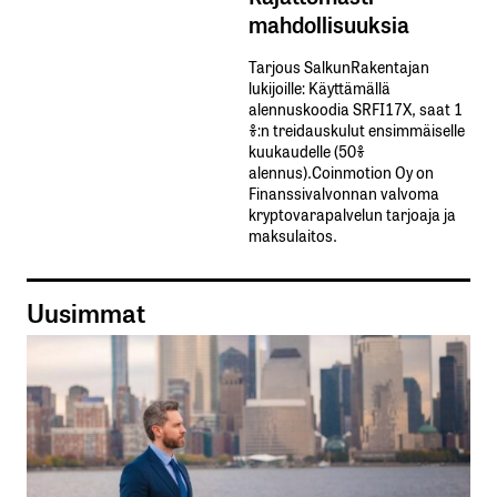
mahdollisuuksia
Tarjous SalkunRakentajan
lukijoille: Käyttämällä​ ​
alennuskoodia​ ​SRFI17X,​ ​saat​ ​1
%:n treidauskulut​ ​ensimmäiselle​ ​
kuukaudelle​ ​(50%​ ​
alennus).Coinmotion Oy on
Finanssivalvonnan valvoma
kryptovarapalvelun tarjoaja ja
maksulaitos.
Uusimmat