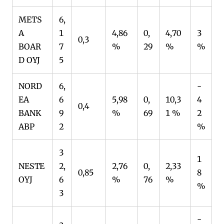
METS
6,
A
1
4,86
0,
4,70
3
0,3
BOAR
7
%
29
%
%
D OYJ
5
NORD
6,
-
EA
6
5,98
0,
10,3
4
0,4
BANK
9
%
69
1 %
2
ABP
2
%
3
1
NESTE
2,
2,76
0,
2,33
0,85
8
OYJ
6
%
76
%
%
3
-