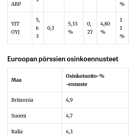
ABP
%
5,
1
YIT
5,33
0,
4,80
6
0,3
1
OYJ
%
27
%
3
%
Euroopan pörssien osinkoennusteet
Osinkotuotto-%
Maa
-ennuste
Britannia
4,9
Suomi
4,7
Italia
4,3