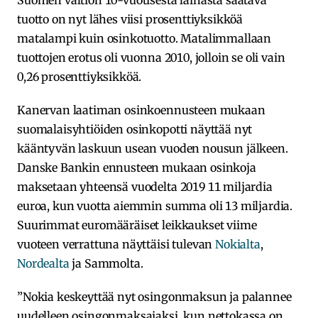
tuotto on nyt lähes viisi prosenttiyksikköä
matalampi kuin osinkotuotto. Matalimmallaan
tuottojen erotus oli vuonna 2010, jolloin se oli vain
0,26 prosenttiyksikköä.
Kanervan laatiman osinkoennusteen mukaan
suomalaisyhtiöiden osinkopotti näyttää nyt
kääntyvän laskuun usean vuoden nousun jälkeen.
Danske Bankin ennusteen mukaan osinkoja
maksetaan yhteensä vuodelta 2019 11 miljardia
euroa, kun vuotta aiemmin summa oli 13 miljardia.
Suurimmat euromääräiset leikkaukset viime
vuoteen verrattuna näyttäisi tulevan
Nokialta
,
Nordealta
ja Sammolta.
”Nokia keskeyttää nyt osingonmaksun ja palannee
uudelleen osingonmaksajaksi, kun nettokassa on