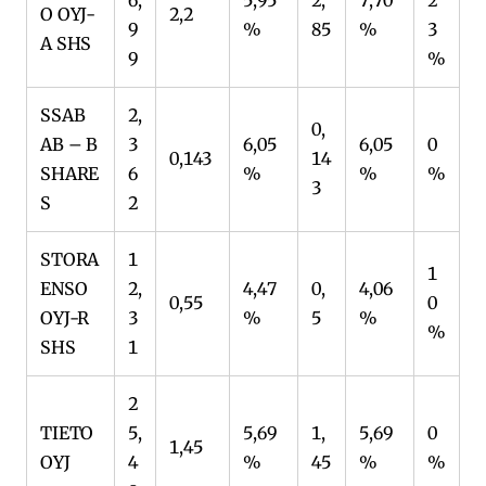
O OYJ-
2,2
9
%
85
%
3
A SHS
9
%
SSAB
2,
0,
AB – B
3
6,05
6,05
0
0,143
14
SHARE
6
%
%
%
3
S
2
STORA
1
1
ENSO
2,
4,47
0,
4,06
0,55
0
OYJ-R
3
%
5
%
%
SHS
1
2
TIETO
5,
5,69
1,
5,69
0
1,45
OYJ
4
%
45
%
%