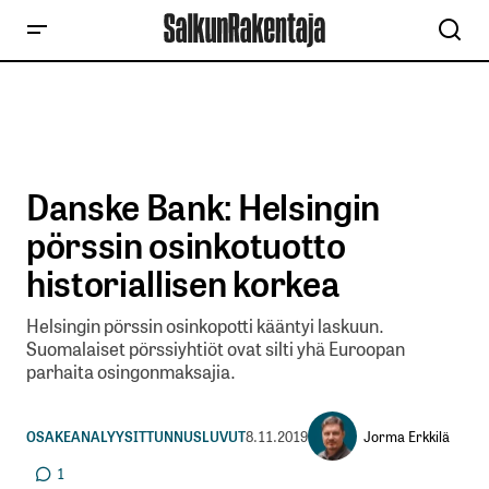
Danske Bank: Helsingin
pörssin osinkotuotto
historiallisen korkea
Helsingin pörssin osinkopotti kääntyi laskuun.
Suomalaiset pörssiyhtiöt ovat silti yhä Euroopan
parhaita osingonmaksajia.
Jorma Erkkilä
OSAKEANALYYSIT
TUNNUSLUVUT
8.11.2019
1