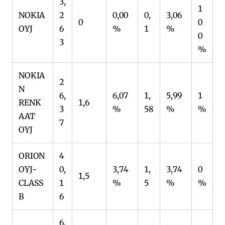
3,
1
NOKIA
2
0,00
0,
3,06
0
0
OYJ
6
%
1
%
0
3
%
NOKIA
2
N
6,
6,07
1,
5,99
1
RENK
1,6
3
%
58
%
%
AAT
7
OYJ
ORION
4
OYJ-
0,
3,74
1,
3,74
0
1,5
CLASS
1
%
5
%
%
B
6
6,