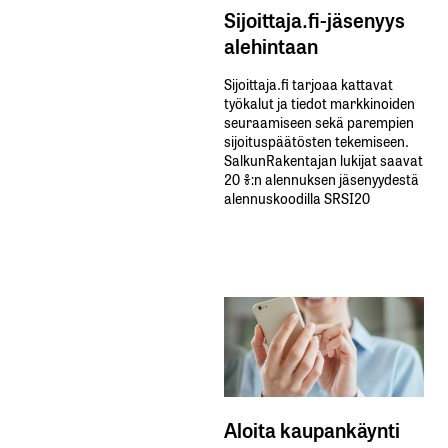
Sijoittaja.fi-jäsenyys
alehintaan
Sijoittaja.fi tarjoaa kattavat
työkalut ja tiedot markkinoiden
seuraamiseen sekä parempien
sijoituspäätösten tekemiseen.
SalkunRakentajan lukijat saavat
20 %:n alennuksen jäsenyydestä
alennuskoodilla SRSI20
Aloita kaupankäynti