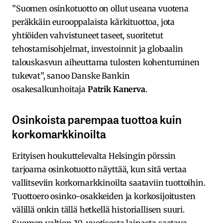
”Suomen osinkotuotto on ollut useana vuotena
peräkkäin eurooppalaista kärkituottoa, jota
yhtiöiden vahvistuneet taseet, suoritetut
tehostamisohjelmat, investoinnit ja globaalin
talouskasvun aiheuttama tulosten kohentuminen
tukevat”, sanoo Danske Bankin
osakesalkunhoitaja
Patrik Kanerva
.
Osinkoista parempaa tuottoa kuin
korkomarkkinoilta
Erityisen houkuttelevalta Helsingin pörssin
tarjoama osinkotuotto näyttää, kun sitä vertaa
vallitseviin korkomarkkinoilta saataviin tuottoihin.
Tuottoero osinko-osakkeiden ja korkosijoitusten
välillä onkin tällä hetkellä historiallisen suuri.
Suomen valtion 10-vuotisesta lainasta saatava