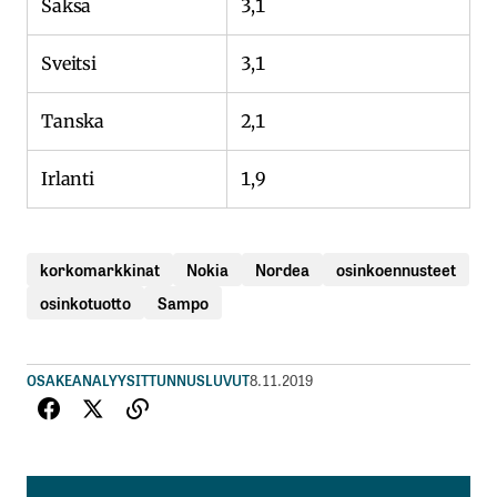
Saksa
3,1
Sveitsi
3,1
Tanska
2,1
Irlanti
1,9
korkomarkkinat
Nokia
Nordea
osinkoennusteet
osinkotuotto
Sampo
OSAKEANALYYSIT
TUNNUSLUVUT
8.11.2019