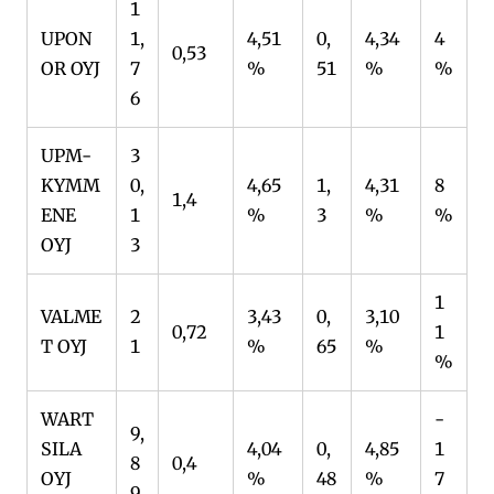
1
UPON
1,
4,51
0,
4,34
4
0,53
OR OYJ
7
%
51
%
%
6
UPM-
3
KYMM
0,
4,65
1,
4,31
8
1,4
ENE
1
%
3
%
%
OYJ
3
1
VALME
2
3,43
0,
3,10
0,72
1
T OYJ
1
%
65
%
%
WART
-
9,
SILA
4,04
0,
4,85
1
8
0,4
OYJ
%
48
%
7
9