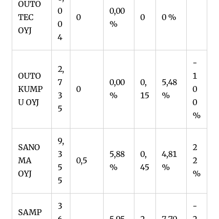
OUTO
0
0,00
TEC
0
0
0 %
0
%
OYJ
4
-
2,
OUTO
1
7
0,00
0,
5,48
KUMP
0
0
3
%
15
%
U OYJ
0
5
%
9,
SANO
2
3
5,88
0,
4,81
MA
0,5
2
5
%
45
%
OYJ
%
5
3
-
SAMP
6,
5,95
2,
7,70
2