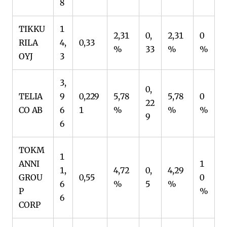
8
TIKKU
1
2,31
0,
2,31
0
RILA
4,
0,33
%
33
%
%
OYJ
3
3,
0,
TELIA
9
0,229
5,78
5,78
0
22
CO AB
6
1
%
%
%
9
6
TOKM
1
ANNI
1
1,
4,72
0,
4,29
GROU
0,55
0
6
%
5
%
P
%
6
CORP