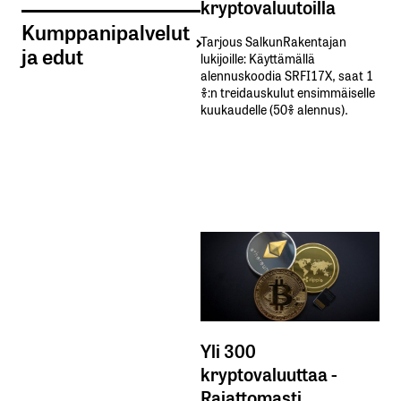
kryptovaluutoilla
Kumppanipalvelut
Tarjous SalkunRakentajan
ja edut
lukijoille: Käyttämällä​ ​
alennuskoodia​ ​SRFI17X,​ ​saat​ ​1
%:n treidauskulut​ ​ensimmäiselle​ ​
kuukaudelle​ ​(50%​ ​alennus).
Yli 300
kryptovaluuttaa -
Rajattomasti