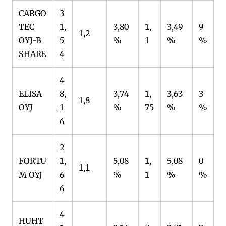
CARGO
3
TEC
1,
3,80
1,
3,49
9
1,2
OYJ-B
5
%
1
%
%
SHARE
4
4
ELISA
8,
3,74
1,
3,63
3
1,8
OYJ
1
%
75
%
%
6
2
FORTU
1,
5,08
1,
5,08
0
1,1
M OYJ
6
%
1
%
%
6
4
HUHT