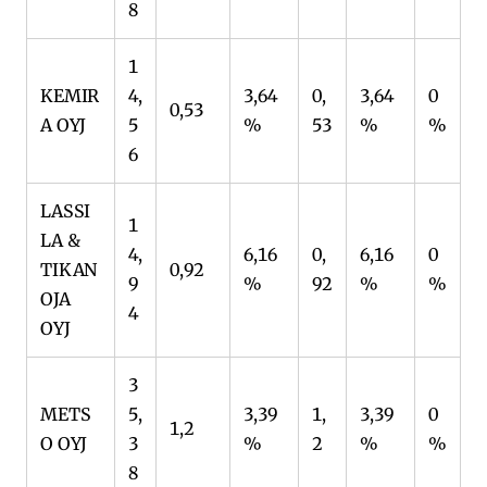
8
1
KEMIR
4,
3,64
0,
3,64
0
0,53
A OYJ
5
%
53
%
%
6
LASSI
1
LA &
4,
6,16
0,
6,16
0
TIKAN
0,92
9
%
92
%
%
OJA
4
OYJ
3
METS
5,
3,39
1,
3,39
0
1,2
O OYJ
3
%
2
%
%
8