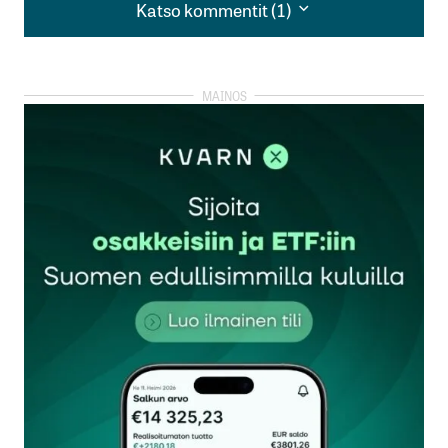
Katso kommentit (1)
Katso kommentit (1)
”Nokia keskeyttää nyt osingonmaksun ja palannee
uudelleen osingonmaksajaksi, kun nettokassa on
noussut yli 2 miljardin”, Kanerva sanoo.
Voi olla että tuo on vaan haave kuva ,Nokia ostaa
tulevalla kassallaan ? yhtiö omia osakeita jakaa
niitä kannustinlisänä johtoryhmälle, tuo toiminta
jota nyky johto harrastaa ja toimii ei ole osakkaita
suosivaa järkevää talouspolitiikkaa.
Hardytitus
13.11.2019 at 09:47
Vastaa
kirjautua