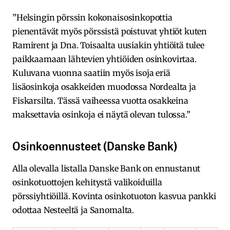
”Helsingin pörssin kokonaisosinkopottia
pienentävät myös pörssistä poistuvat yhtiöt kuten
Ramirent ja Dna. Toisaalta uusiakin yhtiöitä tulee
paikkaamaan lähtevien yhtiöiden osinkovirtaa.
Kuluvana vuonna saatiin myös isoja eriä
lisäosinkoja osakkeiden muodossa Nordealta ja
Fiskarsilta. Tässä vaiheessa vuotta osakkeina
maksettavia osinkoja ei näytä olevan tulossa.”
Osinkoennusteet (Danske Bank)
Alla olevalla listalla Danske Bank on ennustanut
osinkotuottojen kehitystä valikoiduilla
pörssiyhtiöillä. Kovinta osinkotuoton kasvua pankki
odottaa Nesteeltä ja Sanomalta.