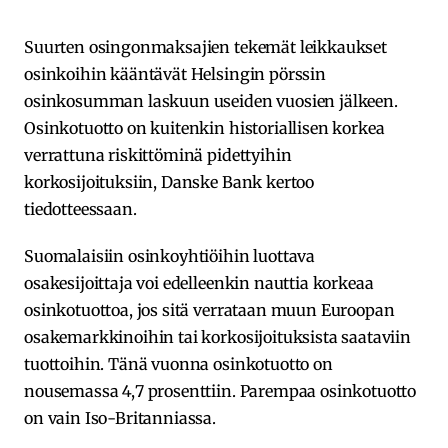
Suurten osingonmaksajien tekemät leikkaukset
osinkoihin kääntävät Helsingin pörssin
osinkosumman laskuun useiden vuosien jälkeen.
Osinkotuotto on kuitenkin historiallisen korkea
verrattuna riskittöminä pidettyihin
korkosijoituksiin, Danske Bank kertoo
tiedotteessaan.
Suomalaisiin osinkoyhtiöihin luottava
osakesijoittaja voi edelleenkin nauttia korkeaa
osinkotuottoa, jos sitä verrataan muun Euroopan
osakemarkkinoihin tai korkosijoituksista saataviin
tuottoihin. Tänä vuonna osinkotuotto on
nousemassa 4,7 prosenttiin. Parempaa osinkotuotto
on vain Iso-Britanniassa.