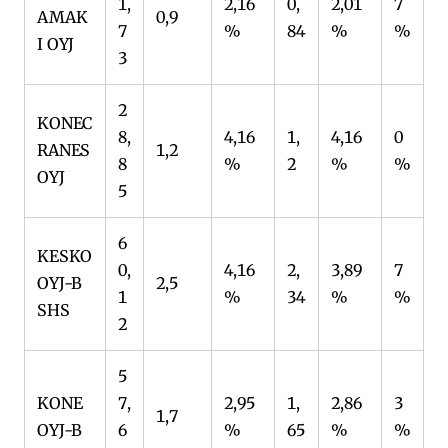
1,
2,16
0,
2,01
7
AMAK
0,9
7
%
84
%
%
I OYJ
3
2
KONEC
8,
4,16
1,
4,16
0
RANES
1,2
8
%
2
%
%
OYJ
5
6
KESKO
0,
4,16
2,
3,89
7
OYJ-B
2,5
1
%
34
%
%
SHS
2
5
KONE
7,
2,95
1,
2,86
3
1,7
OYJ-B
6
%
65
%
%