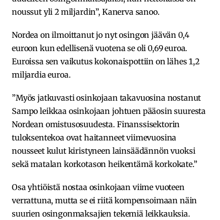
noussut yli 2 miljardin”, Kanerva sanoo.
Nordea on ilmoittanut jo nyt osingon jäävän 0,4
euroon kun edellisenä vuotena se oli 0,69 euroa.
Euroissa sen vaikutus kokonaispottiin on lähes 1,2
miljardia euroa.
”Myös jatkuvasti osinkojaan takavuosina nostanut
Sampo leikkaa osinkojaan johtuen pääosin suuresta
Nordean omistusosuudesta. Finanssisektorin
tuloksentekoa ovat haitanneet viimevuosina
nousseet kulut kiristyneen lainsäädännön vuoksi
sekä matalan korkotason heikentämä korkokate.”
Osa yhtiöistä nostaa osinkojaan viime vuoteen
verrattuna, mutta se ei riitä kompensoimaan näin
suurien osingonmaksajien tekemiä leikkauksia.