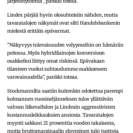
järjestelytoimia”, pankki toteaa.
Lindex pärjää hyvin olosuhteisiin nähden, mutta
tavaratalojen näkymät ovat silti Handelsbankenin
mielestä erittäin epävarmat.
”Näkyvyys tulevaisuuden volyymeihin on hämärän
peitossa. Myös hybridilainojen konversioon
osakkeiksi liittyy omat riskinsä. Epävakaan
tilanteen vuoksi suhtaudumme osakkeeseen
varovaisuudella”, pankki toteaa.
Stockmannilta saatiin kuitenkin odotettua parempi
kolmannen vuosineljänneksen tulos yllättävän
vahvan liikevaihdon ja Lindexin aggressiivisten
kustannusleikkauksien ansiosta. Tavaratalojen
myynti sakkasi 21 prosenttia vuoden takaisesta,
mutta bruttomarginaalin elpyminen tuki tuottoja.