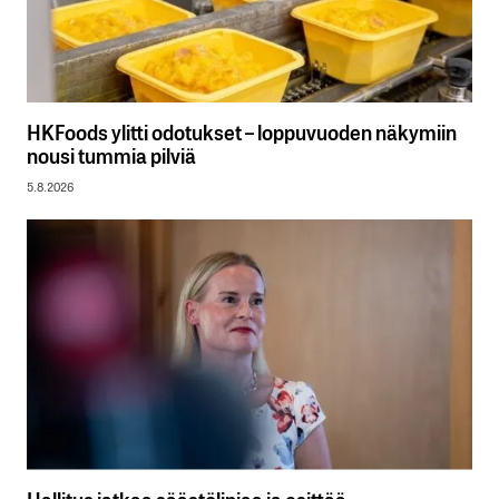
HKFoods ylitti odotukset – loppuvuoden näkymiin
nousi tummia pilviä
5.8.2026
Hallitus jatkaa säästölinjaa ja esittää