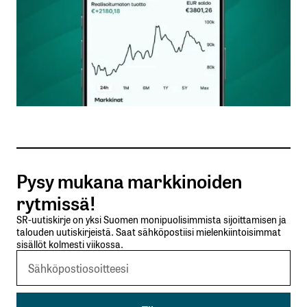
Nimesi tai nimimerkkisi
*
Sähköpostiosoitteesi
*
Tilaa SalkunRakentajan uutiskirje
Pysy mukana markkinoiden
Lähetä kommentti
rytmissä!
SR-uutiskirje on yksi Suomen monipuolisimmista sijoittamisen ja
talouden uutiskirjeistä. Saat sähköpostiisi mielenkiintoisimmat
sisällöt kolmesti viikossa.