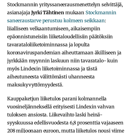
Stockmannin yrityssaneerausmenettelyn selvittäjä,
asianajaja
Jyrki Tähtinen
mukaan
Stockmannin
saneeraustarve perustuu kolmeen seikkaan
:
liialliseen velkaantumiseen, aikaisempiin
epäonnistuneisiin liiketaloudellisiin päätöksiin
tavarataloliiketoiminnassa ja lopulta
koronaviruspandemian aiheuttamaan äkilliseen ja
jyrkkään myynnin laskuun niin tavaratalo- kuin
myös Lindexin liiketoiminnassa ja tästä
aiheutuneesta välittömästi uhanneesta
maksukyvyttömyydestä.
Kauppaketjun liiketulos parani kolmannella
vuosineljänneksellä erityisesti Lindexin vahvan
tuloksen ansiosta. Liikevaihto laski heinä-
syyskuussa edellisvuodesta 6,8 prosenttia vajaaseen
208 miljoonaan euroon, mutta liiketulos nousi viime