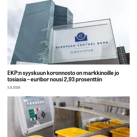
EKP:n syyskuun koronnosto on markkinoille jo
tosiasia – euribor nousi 2,93 prosenttiin
5.8.2026