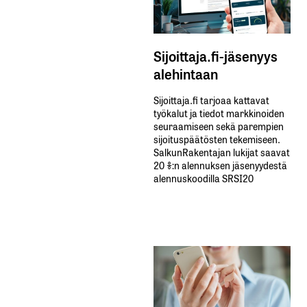
Sijoittaja.fi-jäsenyys
alehintaan
Sijoittaja.fi tarjoaa kattavat
työkalut ja tiedot markkinoiden
seuraamiseen sekä parempien
sijoituspäätösten tekemiseen.
SalkunRakentajan lukijat saavat
20 %:n alennuksen jäsenyydestä
alennuskoodilla SRSI20