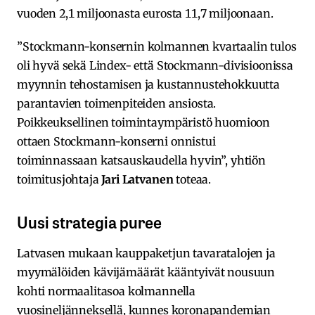
vuoden 2,1 miljoonasta eurosta 11,7 miljoonaan.
”Stockmann-konsernin kolmannen kvartaalin tulos
oli hyvä sekä Lindex- että Stockmann-divisioonissa
myynnin tehostamisen ja kustannustehokkuutta
parantavien toimenpiteiden ansiosta.
Poikkeuksellinen toimintaympäristö huomioon
ottaen Stockmann-konserni onnistui
toiminnassaan katsauskaudella hyvin”, yhtiön
toimitusjohtaja
Jari Latvanen
toteaa.
Uusi strategia puree
Latvasen mukaan kauppaketjun tavaratalojen ja
myymälöiden kävijämäärät kääntyivät nousuun
kohti normaalitasoa kolmannella
vuosineljänneksellä, kunnes koronapandemian