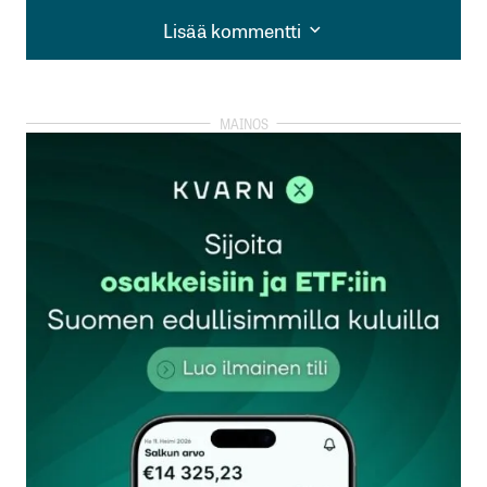
Lisää kommentti
Lisää kommentti
kirjautua
sisään
rekisteröityä
Sähköpostiosoitettasi ei julkaista.
Pakolliset
kentät on merkitty
*
Kommentti
*