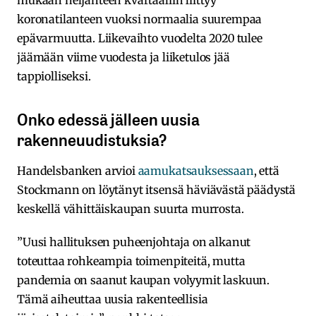
mukaan neljänteen kvartaaliin liittyy
koronatilanteen vuoksi normaalia suurempaa
epävarmuutta. Liikevaihto vuodelta 2020 tulee
jäämään viime vuodesta ja liiketulos jää
tappiolliseksi.
Onko edessä jälleen uusia
rakenneuudistuksia?
Handelsbanken arvioi
aamukatsauksessaan
, että
Stockmann on löytänyt itsensä häviävästä päädystä
keskellä vähittäiskaupan suurta murrosta.
”Uusi hallituksen puheenjohtaja on alkanut
toteuttaa rohkeampia toimenpiteitä, mutta
pandemia on saanut kaupan volyymit laskuun.
Tämä aiheuttaa uusia rakenteellisia