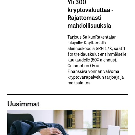
Yli 300
kryptovaluuttaa -
Rajattomasti
mahdollisuuksia
Tarjous SalkunRakentajan
lukijoille: Käyttämällä​ ​
alennuskoodia​ ​SRFI17X,​ ​saat​ ​1
%:n treidauskulut​ ​ensimmäiselle​ ​
kuukaudelle​ ​(50%​ ​alennus).
Coinmotion Oy on
Finanssivalvonnan valvoma
kryptovarapalvelun tarjoaja ja
maksulaitos.
Uusimmat