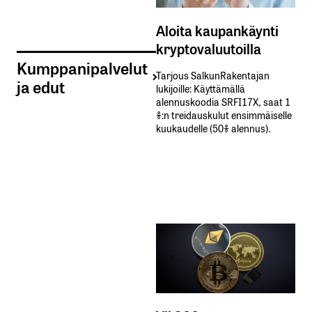
Aloita kaupankäynti
kryptovaluutoilla
Kumppanipalvelut
Tarjous SalkunRakentajan
ja edut
lukijoille: Käyttämällä​ ​
alennuskoodia​ ​SRFI17X,​ ​saat​ ​1
%:n treidauskulut​ ​ensimmäiselle​ ​
kuukaudelle​ ​(50%​ ​alennus).