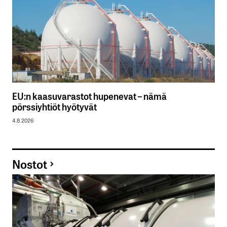
EU:n kaasuvarastot hupenevat – nämä
pörssiyhtiöt hyötyvät
4.8.2026
Nostot