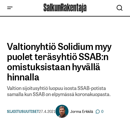
Valtionyhtiö Solidium myy
puolet teräsyhtiö SSAB:n
omistuksistaan hyvällä
hinnalla
Valtion sijoitusyhtiö luopuu isosta SSAB-potista
samalla kun SSAB on elpymässä koronakuopasta.
Jorma Erkkilä
SIJOITUSUUTISET
27.4.2021
0