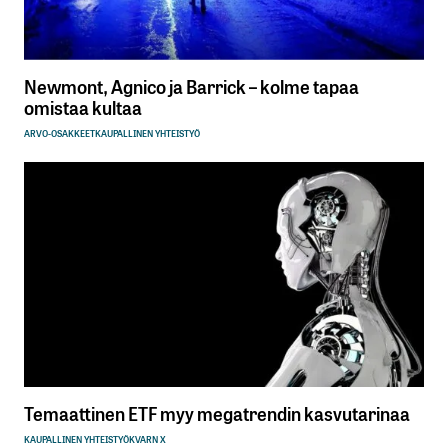
Newmont, Agnico ja Barrick – kolme tapaa
omistaa kultaa
ARVO-OSAKKEET
KAUPALLINEN YHTEISTYÖ
Temaattinen ETF myy megatrendin kasvutarinaa
KAUPALLINEN YHTEISTYÖ
KVARN X