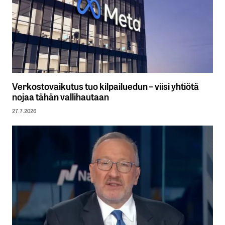
Verkostovaikutus tuo kilpailuedun – viisi yhtiötä
nojaa tähän vallihautaan
27.7.2026