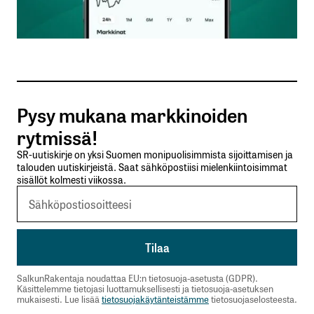
Sähköpostiosoitteesi
*
Tilaa SalkunRakentajan uutiskirje
Pysy mukana markkinoiden
Lähetä kommentti
rytmissä!
SR-uutiskirje on yksi Suomen monipuolisimmista sijoittamisen ja
talouden uutiskirjeistä. Saat sähköpostiisi mielenkiintoisimmat
sisällöt kolmesti viikossa.
SalkunRakentaja noudattaa EU:n tietosuoja-asetusta (GDPR).
Käsittelemme tietojasi luottamuksellisesti ja tietosuoja-asetuksen
mukaisesti. Lue lisää
tietosuojakäytänteistämme
tietosuojaselosteesta.