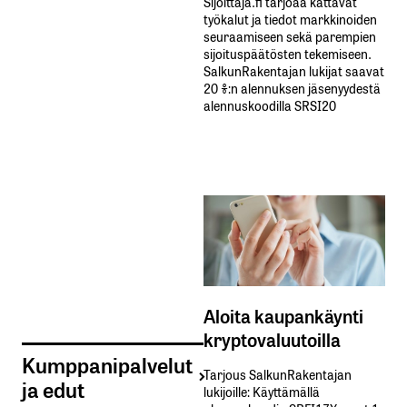
Sijoittaja.fi tarjoaa kattavat
työkalut ja tiedot markkinoiden
seuraamiseen sekä parempien
sijoituspäätösten tekemiseen.
SalkunRakentajan lukijat saavat
20 %:n alennuksen jäsenyydestä
alennuskoodilla SRSI20
Aloita kaupankäynti
kryptovaluutoilla
Kumppanipalvelut
Tarjous SalkunRakentajan
ja edut
lukijoille: Käyttämällä​ ​