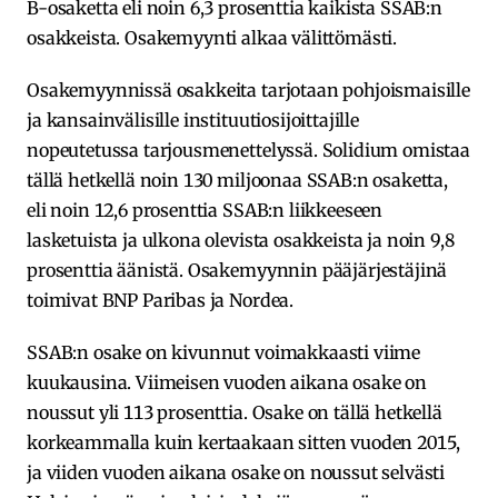
B-osaketta eli noin 6,3 prosenttia kaikista SSAB:n
osakkeista. Osakemyynti alkaa välittömästi.
Osakemyynnissä osakkeita tarjotaan pohjoismaisille
ja kansainvälisille instituutiosijoittajille
nopeutetussa tarjousmenettelyssä. Solidium omistaa
tällä hetkellä noin 130 miljoonaa SSAB:n osaketta,
eli noin 12,6 prosenttia SSAB:n liikkeeseen
lasketuista ja ulkona olevista osakkeista ja noin 9,8
prosenttia äänistä. Osakemyynnin pääjärjestäjinä
toimivat BNP Paribas ja Nordea.
SSAB:n osake on kivunnut voimakkaasti viime
kuukausina. Viimeisen vuoden aikana osake on
noussut yli 113 prosenttia. Osake on tällä hetkellä
korkeammalla kuin kertaakaan sitten vuoden 2015,
ja viiden vuoden aikana osake on noussut selvästi