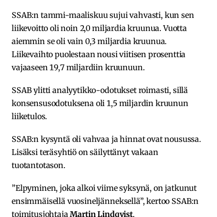
SSAB:n tammi-maaliskuu sujui vahvasti, kun sen
liikevoitto oli noin 2,0 miljardia kruunua. Vuotta
aiemmin se oli vain 0,3 miljardia kruunua.
Liikevaihto puolestaan nousi viitisen prosenttia
vajaaseen 19,7 miljardiin kruunuun.
SSAB ylitti analyytikko-odotukset roimasti, sillä
konsensusodotuksena oli 1,5 miljardin kruunun
liiketulos.
SSAB:n kysyntä oli vahvaa ja hinnat ovat nousussa.
Lisäksi teräsyhtiö on säilyttänyt vakaan
tuotantotason.
”Elpyminen, joka alkoi viime syksynä, on jatkunut
ensimmäisellä vuosineljänneksellä”, kertoo SSAB:n
toimitusjohtaja
Martin Lindqvist
.