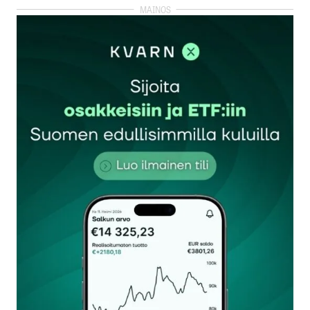
kirjautua
sisään
rekisteröityä
Sähköpostiosoitettasi ei julkaista.
Pakolliset
kentät on merkitty
*
Kommentti
*
Nimesi tai nimimerkkisi
*