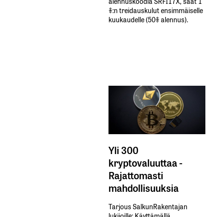
alennuskoodia​ ​SRFI17X,​ ​saat​ ​1
%:n treidauskulut​ ​ensimmäiselle​ ​
kuukaudelle​ ​(50%​ ​alennus).
Yli 300
kryptovaluuttaa -
Rajattomasti
mahdollisuuksia
Tarjous SalkunRakentajan
lukijoille: Käyttämällä​ ​