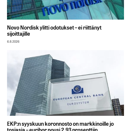
Novo Nordisk ylitti odotukset – ei riittänyt
sijoittajille
6.8.2026
EKP:n syyskuun koronnosto on markkinoille jo
tosiasia – euribor nousi 2,93 prosenttiin