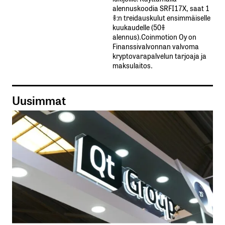
alennuskoodia​ ​SRFI17X,​ ​saat​ ​1
%:n treidauskulut​ ​ensimmäiselle​ ​
kuukaudelle​ ​(50%​ ​
alennus).Coinmotion Oy on
Finanssivalvonnan valvoma
kryptovarapalvelun tarjoaja ja
maksulaitos.
Uusimmat