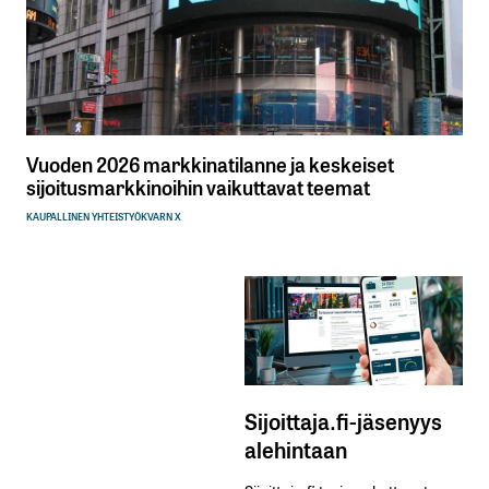
Vuoden 2026 markkinatilanne ja keskeiset
sijoitusmarkkinoihin vaikuttavat teemat
KAUPALLINEN YHTEISTYÖ
KVARN X
Sijoittaja.fi-jäsenyys
alehintaan