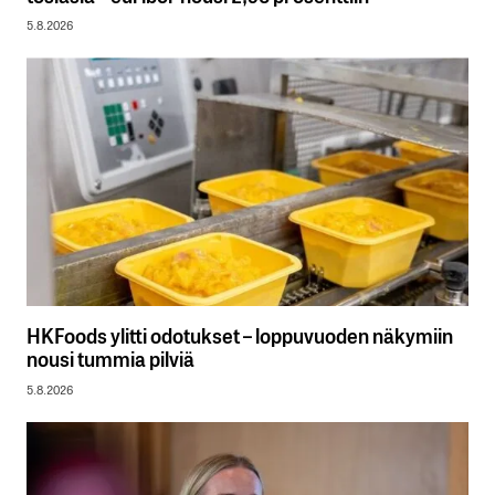
5.8.2026
HKFoods ylitti odotukset – loppuvuoden näkymiin
nousi tummia pilviä
5.8.2026