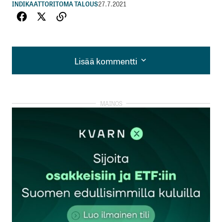
INDIKAATTORIT
OMA TALOUS
27.7.2021
Lisää kommentti
Lisää kommentti
kirjautua
sisään
rekisteröityä
Sähköpostiosoitettasi ei julkaista.
Pakolliset
kentät on merkitty
*