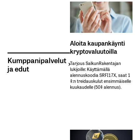
Aloita kaupankäynti
kryptovaluutoilla
Kumppanipalvelut
Tarjous SalkunRakentajan
ja edut
lukijoille: Käyttämällä​ ​
alennuskoodia​ ​SRFI17X,​ ​saat​ ​1
%:n treidauskulut​ ​ensimmäiselle​ ​
kuukaudelle​ ​(50%​ ​alennus).