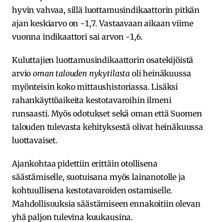
hyvin vahvaa, sillä luottamusindikaattorin pitkän
ajan keskiarvo on -1,7. Vastaavaan aikaan viime
vuonna indikaattori sai arvon -1,6.
Kuluttajien luottamusindikaattorin osatekijöistä
arvio
oman talouden nykytilasta
oli heinäkuussa
myönteisin koko mittaushistoriassa. Lisäksi
rahankäyttöaikeita kestotavaroihin ilmeni
runsaasti. Myös odotukset sekä oman että Suomen
talouden tulevasta kehityksestä olivat heinäkuussa
luottavaiset.
Ajankohtaa pidettiin erittäin otollisena
säästämiselle, suotuisana myös lainanotolle ja
kohtuullisena kestotavaroiden ostamiselle.
Mahdollisuuksia säästämiseen ennakoitiin olevan
yhä paljon tulevina kuukausina.