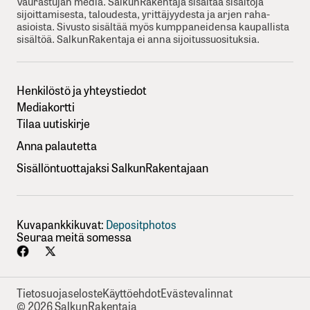
Vaurastujan media. SalkunRakentaja sisältää sisältöjä
sijoittamisesta, taloudesta, yrittäjyydesta ja arjen raha-
asioista. Sivusto sisältää myös kumppaneidensa kaupallista
sisältöä. SalkunRakentaja ei anna sijoitussuosituksia.
Henkilöstö ja yhteystiedot
Mediakortti
Tilaa uutiskirje
Anna palautetta
Sisällöntuottajaksi SalkunRakentajaan
Kuvapankkikuvat:
Depositphotos
Seuraa meitä somessa
Tietosuojaseloste
Käyttöehdot
Evästevalinnat
© 2026 SalkunRakentaja