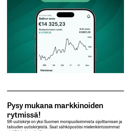
Kommentti
*
Nimesi tai nimimerkkisi
*
Sähköpostiosoitteesi
*
Tilaa SalkunRakentajan uutiskirje
Pysy mukana markkinoiden
Lähetä kommentti
rytmissä!
SR-uutiskirje on yksi Suomen monipuolisimmista sijoittamisen ja
talouden uutiskirjeistä. Saat sähköpostiisi mielenkiintoisimmat