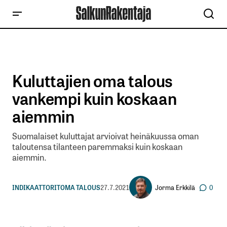
Kuluttajien oma talous
vankempi kuin koskaan
aiemmin
Suomalaiset kuluttajat arvioivat heinäkuussa oman
taloutensa tilanteen paremmaksi kuin koskaan
aiemmin.
Jorma Erkkilä
INDIKAATTORIT
OMA TALOUS
27.7.2021
0