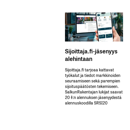
Sijoittaja.fi-jäsenyys
alehintaan
Sijoittaja.fi tarjoaa kattavat
työkalut ja tiedot markkinoiden
seuraamiseen sekä parempien
sijoituspäätösten tekemiseen.
SalkunRakentajan lukijat saavat
20 %:n alennuksen jäsenyydestä
alennuskoodilla SRSI20