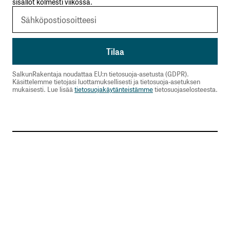
sisällöt kolmesti viikossa.
SalkunRakentaja noudattaa EU:n tietosuoja-asetusta (GDPR).
Käsittelemme tietojasi luottamuksellisesti ja tietosuoja-asetuksen
mukaisesti. Lue lisää
tietosuojakäytänteistämme
tietosuojaselosteesta.