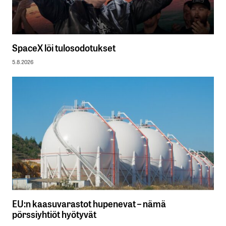
SpaceX löi tulosodotukset
5.8.2026
EU:n kaasuvarastot hupenevat – nämä
pörssiyhtiöt hyötyvät