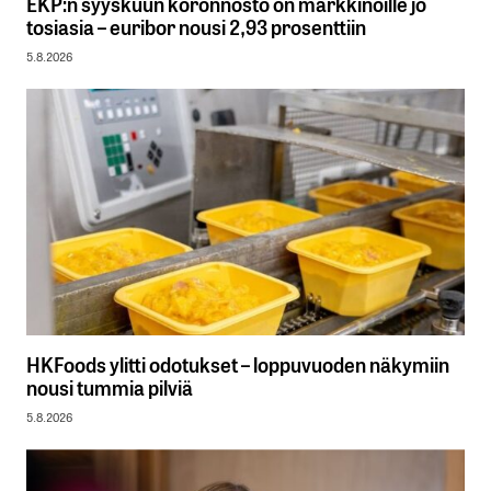
EKP:n syyskuun koronnosto on markkinoille jo
tosiasia – euribor nousi 2,93 prosenttiin
5.8.2026
HKFoods ylitti odotukset – loppuvuoden näkymiin
nousi tummia pilviä
5.8.2026