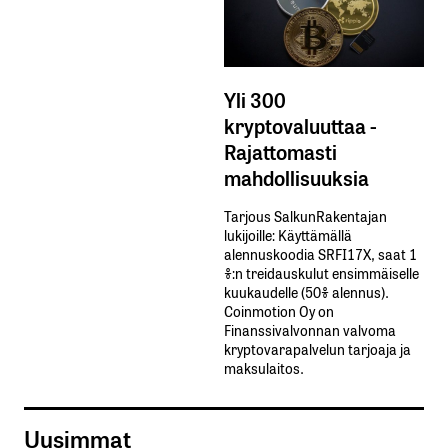
Yli 300
kryptovaluuttaa -
Rajattomasti
mahdollisuuksia
Tarjous SalkunRakentajan
lukijoille: Käyttämällä​ ​
alennuskoodia​ ​SRFI17X,​ ​saat​ ​1
%:n treidauskulut​ ​ensimmäiselle​ ​
kuukaudelle​ ​(50%​ ​alennus).
Coinmotion Oy on
Finanssivalvonnan valvoma
kryptovarapalvelun tarjoaja ja
maksulaitos.
Uusimmat