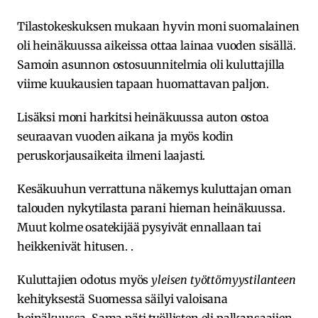
Tilastokeskuksen mukaan hyvin moni suomalainen
oli heinäkuussa aikeissa ottaa lainaa vuoden sisällä.
Samoin asunnon ostosuunnitelmia oli kuluttajilla
viime kuukausien tapaan huomattavan paljon.
Lisäksi moni harkitsi heinäkuussa auton ostoa
seuraavan vuoden aikana ja myös kodin
peruskorjausaikeita ilmeni laajasti.
Kesäkuuhun verrattuna näkemys kuluttajan oman
talouden nykytilasta parani hieman heinäkuussa.
Muut kolme osatekijää pysyivät ennallaan tai
heikkenivät hitusen. .
Kuluttajien odotus myös
yleisen työttömyystilanteen
kehityksestä Suomessa säilyi valoisana
heinäkuussa. Sama päti työllisten eli palkansaajien