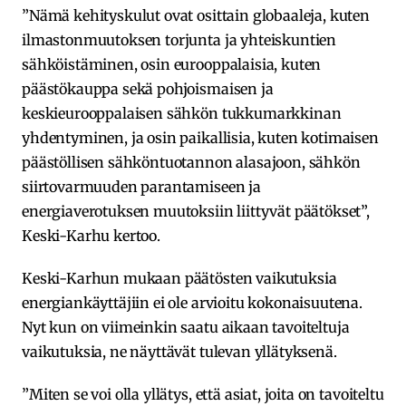
”Nämä kehityskulut ovat osittain globaaleja, kuten
ilmastonmuutoksen torjunta ja yhteiskuntien
sähköistäminen, osin eurooppalaisia, kuten
päästökauppa sekä pohjoismaisen ja
keskieurooppalaisen sähkön tukkumarkkinan
yhdentyminen, ja osin paikallisia, kuten kotimaisen
päästöllisen sähköntuotannon alasajoon, sähkön
siirtovarmuuden parantamiseen ja
energiaverotuksen muutoksiin liittyvät päätökset”,
Keski-Karhu kertoo.
Keski-Karhun mukaan päätösten vaikutuksia
energiankäyttäjiin ei ole arvioitu kokonaisuutena.
Nyt kun on viimeinkin saatu aikaan tavoiteltuja
vaikutuksia, ne näyttävät tulevan yllätyksenä.
”Miten se voi olla yllätys, että asiat, joita on tavoiteltu