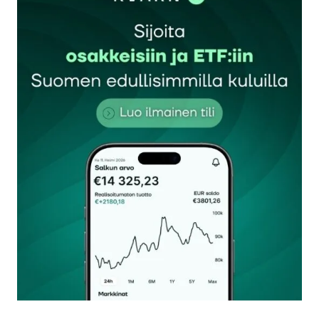
11.9.2022 at 10:57
Vastaa
kirjautua
sisään
rekisteröityä
Sähköpostiosoitettasi ei julkaista.
Pakolliset
kentät on merkitty
*
Kommentti
*