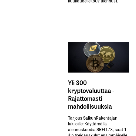
kuukaudelle​ ​(50%​ ​alennus).
Yli 300
kryptovaluuttaa -
Rajattomasti
mahdollisuuksia
Tarjous SalkunRakentajan
lukijoille: Käyttämällä​ ​
alennuskoodia​ ​SRFI17X,​ ​saat​ ​1
%:n treidauskulut​ ​ensimmäiselle​ ​