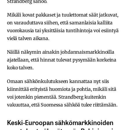
Strandberg sanoo.
Mikäli kovat pakkaset ja tuulettomat säät jatkuvat,
on varauduttava siihen, että samanlaisia kalliita
vuorokausia tai yksittäisia tuntihintoja voi esiintyä
vielä talven aikana.
Näillä näkymin ainakin johdannaismarkkinoilla
ajatellaan, että hinnat tulevat pysymään korkeina
koko talven.
Omaan sähkönkulutukseen kannattaa nyt siis
kiinnittää erityistä huomiota ja pohtia, mikäli sitä
voi jotenkin pienentää. Strandberg kuitenkin
vakuuttaa, että Suomessa sähköä tulee riittämään.
Keski-Euroopan sähkömarkkinoiden