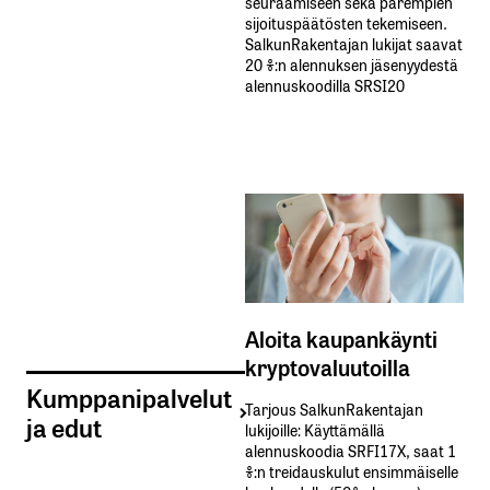
seuraamiseen sekä parempien
sijoituspäätösten tekemiseen.
SalkunRakentajan lukijat saavat
20 %:n alennuksen jäsenyydestä
alennuskoodilla SRSI20
Aloita kaupankäynti
kryptovaluutoilla
Kumppanipalvelut
Tarjous SalkunRakentajan
ja edut
lukijoille: Käyttämällä​ ​
alennuskoodia​ ​SRFI17X,​ ​saat​ ​1
%:n treidauskulut​ ​ensimmäiselle​ ​