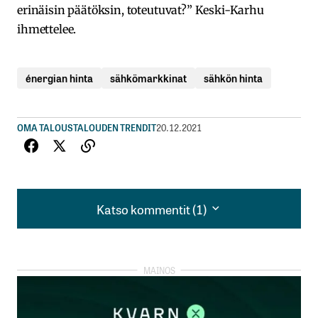
erinäisin päätöksin, toteutuvat?” Keski-Karhu
ihmettelee.
énergian hinta
sähkömarkkinat
sähkön hinta
OMA TALOUS
TALOUDEN TRENDIT
20.12.2021
Katso kommentit (1)
Katso kommentit (1)
….Miksi ei mainita Venäjän sähkön- ja kaasun
tuonnin loppumista Suomeen (Suomen omasta
tahdosta), ai niin kielletty aihe🤔.
sami makkonen