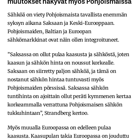
muutokset näkyvät myös Pohjoismaissa
Sähköä on viety Pohjoismaista tavallista enemmän
syksyn aikana Saksaan ja Keski-Eurooppaan.
Pohjoismaiden, Baltian ja Euroopan
sähkömarkkinat ovat näin ollen integroituneet.
”Saksassa on ollut pulaa kaasusta ja sähköstä, joten
kaasun ja sähkön hinta on noussut korkealle.
Saksaan on siirretty paljon sähköä, ja tämä on
nostanut sähkön hintaa tuntuvasti myös
Pohjoismaiden pörssissä. Saksassa sähkön
tuntihinta on ajoittain ollut peräti kymmenen kertaa
korkeammalla verrattuna Pohjoismaisen sähkön
tukkuhintaan”, Strandberg kertoo.
Myös muualla Euroopassa on edelleen pulaa
kaasusta. Kaasupulan takia Euroopassa on jouduttu