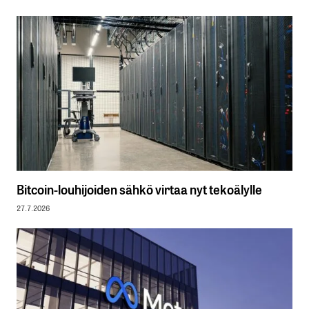
Bitcoin-louhijoiden sähkö virtaa nyt tekoälylle
27.7.2026