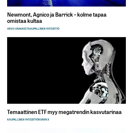
Newmont, Agnico ja Barrick – kolme tapaa
omistaa kultaa
ARVO-OSAKKEET
KAUPALLINEN YHTEISTYÖ
Temaattinen ETF myy megatrendin kasvutarinaa
KAUPALLINEN YHTEISTYÖ
KVARN X