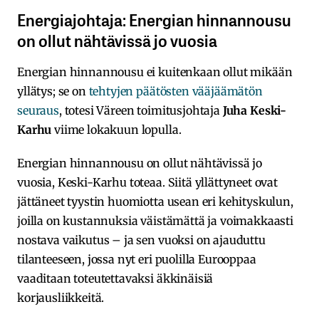
Energiajohtaja: Energian hinnannousu
on ollut nähtävissä jo vuosia
Energian hinnannousu ei kuitenkaan ollut mikään
yllätys; se on
tehtyjen päätösten vääjäämätön
seuraus
, totesi Väreen toimitusjohtaja
Juha Keski-
Karhu
viime lokakuun lopulla.
Energian hinnannousu on ollut nähtävissä jo
vuosia, Keski-Karhu toteaa. Siitä yllättyneet ovat
jättäneet tyystin
huomiotta usean eri kehityskulun,
joilla on kustannuksia väistämättä ja voimakkaasti
nostava vaikutus – ja sen vuoksi on ajauduttu
tilanteeseen, jossa nyt eri puolilla Eurooppaa
vaaditaan toteutettavaksi äkkinäisiä
korjausliikkeitä.