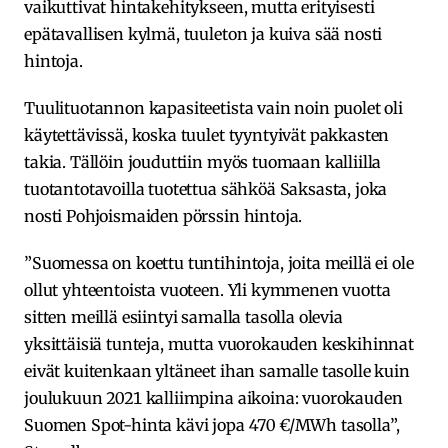
vaikuttivat hintakehitykseen, mutta erityisesti
epätavallisen kylmä, tuuleton ja kuiva sää nosti
hintoja.
Tuulituotannon kapasiteetista vain noin puolet oli
käytettävissä, koska tuulet tyyntyivät pakkasten
takia. Tällöin jouduttiin myös tuomaan kalliilla
tuotantotavoilla tuotettua sähköä Saksasta, joka
nosti Pohjoismaiden pörssin hintoja.
”Suomessa on koettu tuntihintoja, joita meillä ei ole
ollut yhteentoista vuoteen. Yli kymmenen vuotta
sitten meillä esiintyi samalla tasolla olevia
yksittäisiä tunteja, mutta vuorokauden keskihinnat
eivät kuitenkaan yltäneet ihan samalle tasolle kuin
joulukuun 2021 kalliimpina aikoina: vuorokauden
Suomen Spot-hinta kävi jopa 470 €/MWh tasolla”,