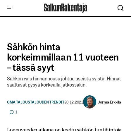
Sähkön hinta
korkeimmillaan 11 vuoteen
– tässä syyt
Sähkön raju hinnannousu johtuu useista syistä. Hinnat
saattavat pysyä korkealla jatkossakin.
Jorma Erkkilä
OMA TALOUS
TALOUDEN TRENDIT
20.12.2021
1
Loppuvuoden aikana on koettu sähkön tuntihintoja,