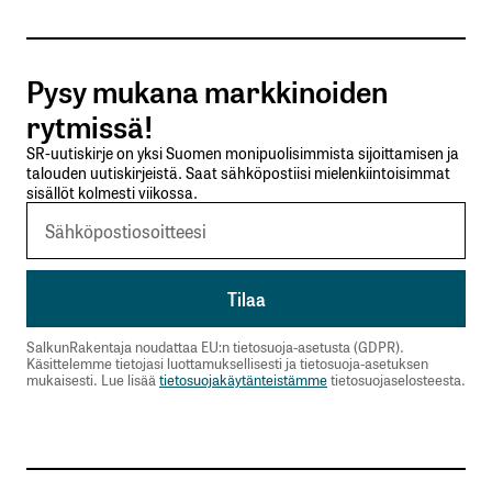
Pysy mukana markkinoiden
Nimesi tai nimimerkkisi
*
rytmissä!
SR-uutiskirje on yksi Suomen monipuolisimmista sijoittamisen ja
talouden uutiskirjeistä. Saat sähköpostiisi mielenkiintoisimmat
Sähköpostiosoitteesi
*
sisällöt kolmesti viikossa.
Tilaa SalkunRakentajan uutiskirje
Lähetä kommentti
SalkunRakentaja noudattaa EU:n tietosuoja-asetusta (GDPR).
Käsittelemme tietojasi luottamuksellisesti ja tietosuoja-asetuksen
mukaisesti. Lue lisää
tietosuojakäytänteistämme
tietosuojaselosteesta.