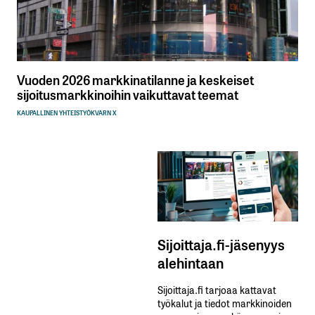
Vuoden 2026 markkinatilanne ja keskeiset
sijoitusmarkkinoihin vaikuttavat teemat
KAUPALLINEN YHTEISTYÖ
KVARN X
Sijoittaja.fi-jäsenyys
alehintaan
Sijoittaja.fi tarjoaa kattavat
työkalut ja tiedot markkinoiden