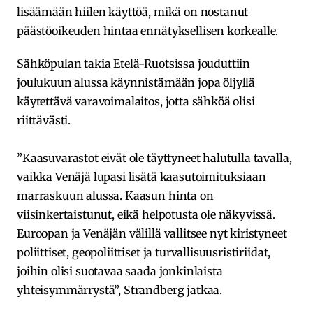
lisäämään hiilen käyttöä, mikä on nostanut
päästöoikeuden hintaa ennätyksellisen korkealle.
Sähköpulan takia Etelä-Ruotsissa jouduttiin
joulukuun alussa käynnistämään jopa öljyllä
käytettävä varavoimalaitos, jotta sähköä olisi
riittävästi.
”Kaasuvarastot eivät ole täyttyneet halutulla tavalla,
vaikka Venäjä lupasi lisätä kaasutoimituksiaan
marraskuun alussa. Kaasun hinta on
viisinkertaistunut, eikä helpotusta ole näkyvissä.
Euroopan ja Venäjän välillä vallitsee nyt kiristyneet
poliittiset, geopoliittiset ja turvallisuusristiriidat,
joihin olisi suotavaa saada jonkinlaista
yhteisymmärrystä”, Strandberg jatkaa.