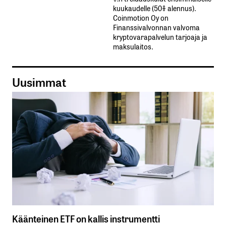
kuukaudelle​ ​(50%​ ​alennus).
Coinmotion Oy on
Finanssivalvonnan valvoma
kryptovarapalvelun tarjoaja ja
maksulaitos.
Uusimmat
Käänteinen ETF on kallis instrumentti