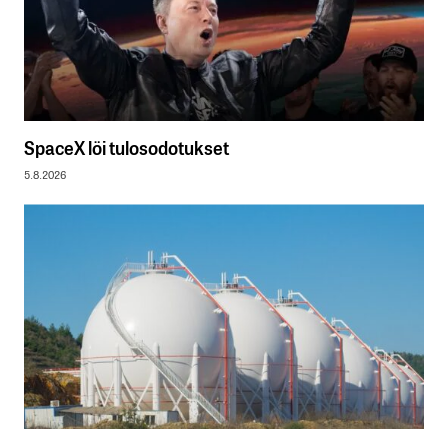
SpaceX löi tulosodotukset
5.8.2026