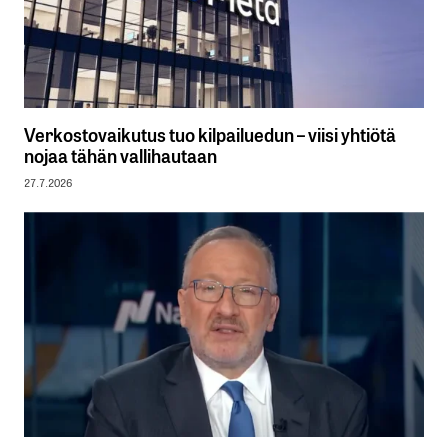
Verkostovaikutus tuo kilpailuedun – viisi yhtiötä
nojaa tähän vallihautaan
27.7.2026