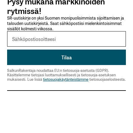
Pysy mukana markkinoiden
Lähetä kommentti
rytmissä!
SR-uutiskirje on yksi Suomen monipuolisimmista sijoittamisen ja
talouden uutiskirjeistä. Saat sähköpostiisi mielenkiintoisimmat
sisällöt kolmesti viikossa.
SalkunRakentaja noudattaa EU:n tietosuoja-asetusta (GDPR).
Käsittelemme tietojasi luottamuksellisesti ja tietosuoja-asetuksen
mukaisesti. Lue lisää
tietosuojakäytänteistämme
tietosuojaselosteesta.