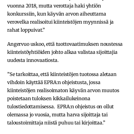
vuonna 2018, mutta verottaja haki yhtiön
konkurssiin, kun käyvän arvon aiheuttama
verovelka realisoitui kiinteistöjen myynnissä ja
rahat loppuivat.”
Angervuo uskoo, että tuottovaatimuksen noustessa
kiinteistöyhtiöiden johto alkaa valistaa sijoittajia
uudesta innovaatiosta.
”Se tarkoittaa, että kiinteistöjen tuotossa aletaan
vihdoin käyttää EPRA:n ohjeistusta, jossa
kiinteistöjen realisoimaton käyvän arvon muutos
poistetaan tuloksen kikkailukeinona
tulostiedottamisessa. EPRA:n ohjeistus on ollut
olemassa jo vuosia, mutta harva sijoittaja tai
taloustoimittaja niistä puhuu tai kirjoittaa.”