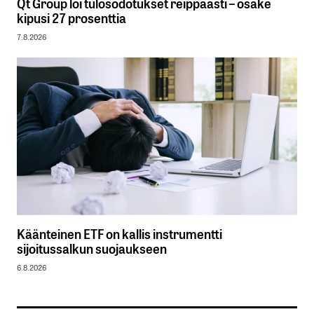
Qt Group löi tulosodotukset reippaasti – osake
kipusi 27 prosenttia
7.8.2026
Käänteinen ETF on kallis instrumentti
sijoitussalkun suojaukseen
6.8.2026