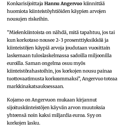
Konkarisijoittaja
Hannu Angervuo
kiinnittää
huomiota kiinteistöyhtiöiden käypien arvojen
nousujen riskeihin.
”Mielenkiintoista on nähdä, mitä tapahtuu, jos tai
kun korkotaso nousee 2-3 prosenttiyksikköä ja
kiinteistöjen käypiä arvoja joudutaan vuosittain
laskemaan tuloslaskelmassa sadoilla miljoonilla
euroilla. Saman ongelma osuu myös
kiinteistörahastoihin, jos korkojen nousu painaa
tuottovaatimusta korkeammaksi”, Angervuo toteaa
markkinakatsauksessaan.
Kojamo on Angervuon mukaan kirjannut
sijoituskiinteistöjen käyvän arvon muutoksia
yhteensä noin kaksi miljardia euroa. Syy on
korkojen lasku.