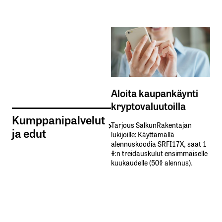
Aloita kaupankäynti
kryptovaluutoilla
Kumppanipalvelut
Tarjous SalkunRakentajan
ja edut
lukijoille: Käyttämällä​ ​
alennuskoodia​ ​SRFI17X,​ ​saat​ ​1
%:n treidauskulut​ ​ensimmäiselle​ ​
kuukaudelle​ ​(50%​ ​alennus).