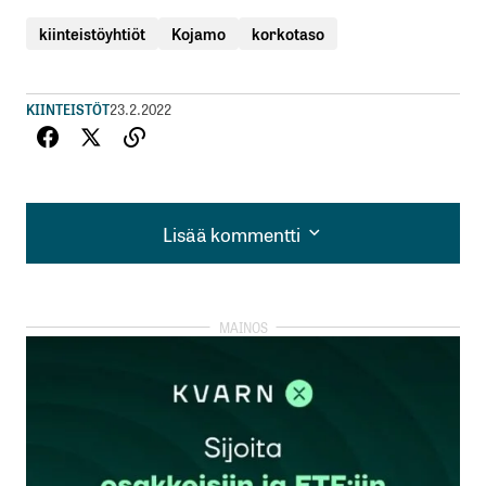
kiinteistöyhtiöt
Kojamo
korkotaso
KIINTEISTÖT
23.2.2022
Lisää kommentti
Lisää kommentti
kirjautua
sisään
rekisteröityä