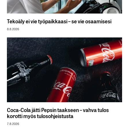
Tekoäly ei vie työpaikkaasi – se vie osaamisesi
8.8.2026
Coca-Cola jätti Pepsin taakseen – vahva tulos
korotti myös tulosohjeistusta
7.8.2026