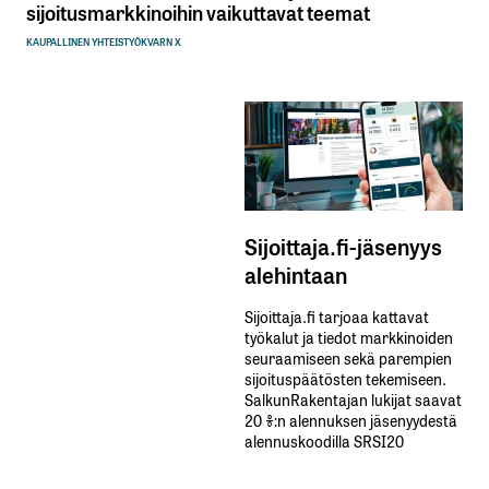
sijoitusmarkkinoihin vaikuttavat teemat
KAUPALLINEN YHTEISTYÖ
KVARN X
Sijoittaja.fi-jäsenyys
alehintaan
Sijoittaja.fi tarjoaa kattavat
työkalut ja tiedot markkinoiden
seuraamiseen sekä parempien
sijoituspäätösten tekemiseen.
SalkunRakentajan lukijat saavat
20 %:n alennuksen jäsenyydestä
alennuskoodilla SRSI20