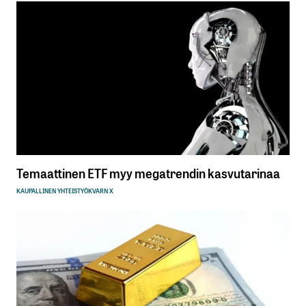
Temaattinen ETF myy megatrendin kasvutarinaa
KAUPALLINEN YHTEISTYÖ
KVARN X