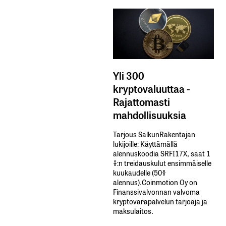
Yli 300
kryptovaluuttaa -
Rajattomasti
mahdollisuuksia
Tarjous SalkunRakentajan
lukijoille: Käyttämällä​ ​
alennuskoodia​ ​SRFI17X,​ ​saat​ ​1
%:n treidauskulut​ ​ensimmäiselle​ ​
kuukaudelle​ ​(50%​ ​
alennus).Coinmotion Oy on
Finanssivalvonnan valvoma
kryptovarapalvelun tarjoaja ja
maksulaitos.