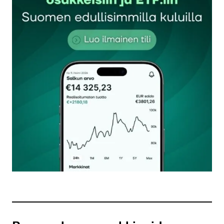
Sähköpostiosoitettasi ei julkaista.
Pakolliset
kentät on merkitty
*
Kommentti
*
Nimesi tai nimimerkkisi
*
Sähköpostiosoitteesi
*
Tilaa SalkunRakentajan uutiskirje