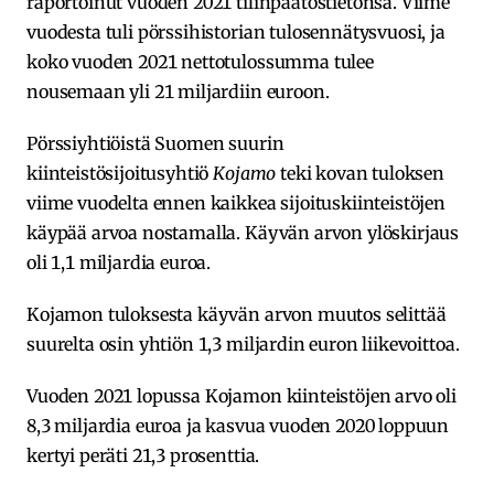
raportoinut vuoden 2021 tilinpäätöstietonsa. Viime
vuodesta tuli pörssihistorian tulosennätysvuosi, ja
koko vuoden 2021 nettotulossumma tulee
nousemaan yli 21 miljardiin euroon.
Pörssiyhtiöistä Suomen suurin
kiinteistösijoitusyhtiö
Kojamo
teki kovan tuloksen
viime vuodelta ennen kaikkea sijoituskiinteistöjen
käypää arvoa nostamalla. Käyvän arvon ylöskirjaus
oli 1,1 miljardia euroa.
Kojamon tuloksesta käyvän arvon muutos selittää
suurelta osin yhtiön 1,3 miljardin euron liikevoittoa.
Vuoden 2021 lopussa Kojamon kiinteistöjen arvo oli
8,3 miljardia euroa ja kasvua vuoden 2020 loppuun
kertyi peräti 21,3 prosenttia.