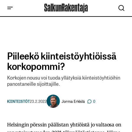
Piileekö kiinteistöyhtiöissä
korkopommi?
Korkojen nousu voi tuoda yllätyksiä kiinteistöyhtiöihin
panostaneille sijoittajille.
Jorma Erkkilä
KIINTEISTÖT
23.2.2022
0
Helsingin pörssin päälistan yhtiöistä jo valtaosa on