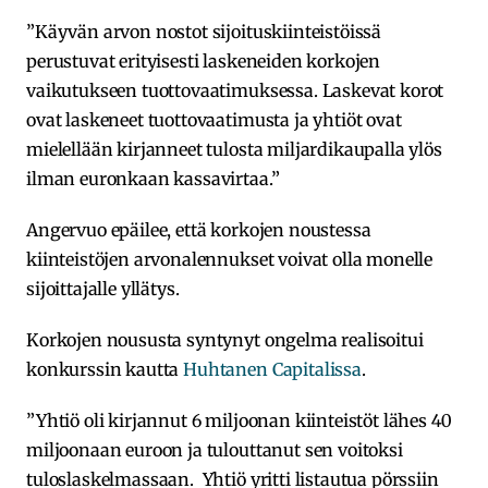
”Käyvän arvon nostot sijoituskiinteistöissä
perustuvat erityisesti laskeneiden korkojen
vaikutukseen tuottovaatimuksessa. Laskevat korot
ovat laskeneet tuottovaatimusta ja yhtiöt ovat
mielellään kirjanneet tulosta miljardikaupalla ylös
ilman euronkaan kassavirtaa.”
Angervuo epäilee, että korkojen noustessa
kiinteistöjen arvonalennukset voivat olla monelle
sijoittajalle yllätys.
Korkojen noususta syntynyt ongelma realisoitui
konkurssin kautta
Huhtanen Capitalissa
.
”Yhtiö oli kirjannut 6 miljoonan kiinteistöt lähes 40
miljoonaan euroon ja tulouttanut sen voitoksi
tuloslaskelmassaan. Yhtiö yritti listautua pörssiin