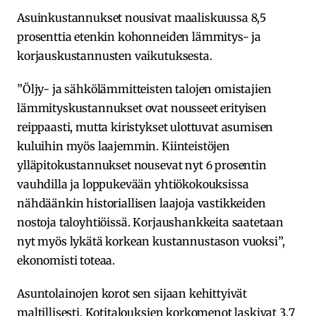
Asuinkustannukset nousivat maaliskuussa 8,5
prosenttia etenkin kohonneiden lämmitys- ja
korjauskustannusten vaikutuksesta.
”Öljy- ja sähkölämmitteisten talojen omistajien
lämmityskustannukset ovat nousseet erityisen
reippaasti, mutta kiristykset ulottuvat asumisen
kuluihin myös laajemmin. Kiinteistöjen
ylläpitokustannukset nousevat nyt 6 prosentin
vauhdilla ja loppukevään yhtiökokouksissa
nähdäänkin historiallisen laajoja vastikkeiden
nostoja taloyhtiöissä. Korjaushankkeita saatetaan
nyt myös lykätä korkean kustannustason vuoksi”,
ekonomisti toteaa.
Asuntolainojen korot sen sijaan kehittyivät
maltillisesti. Kotitalouksien korkomenot laskivat 3,7