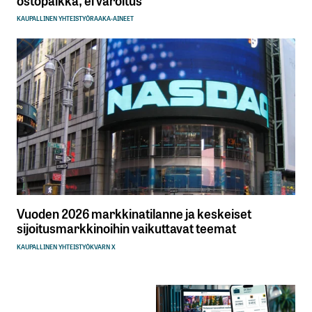
ostopaikka, ei varoitus
KAUPALLINEN YHTEISTYÖ
RAAKA-AINEET
Vuoden 2026 markkinatilanne ja keskeiset
sijoitusmarkkinoihin vaikuttavat teemat
KAUPALLINEN YHTEISTYÖ
KVARN X