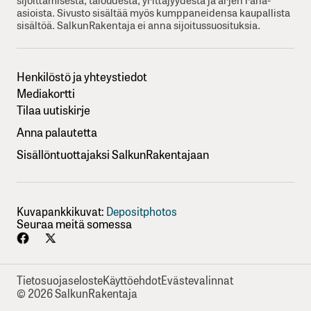
asioista. Sivusto sisältää myös kumppaneidensa kaupallista
sisältöä. SalkunRakentaja ei anna sijoitussuosituksia.
Henkilöstö ja yhteystiedot
Mediakortti
Tilaa uutiskirje
Anna palautetta
Sisällöntuottajaksi SalkunRakentajaan
Kuvapankkikuvat:
Depositphotos
Seuraa meitä somessa
Tietosuojaseloste
Käyttöehdot
Evästevalinnat
© 2026 SalkunRakentaja