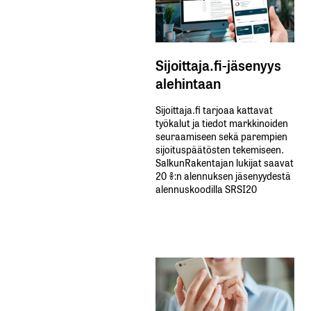
Sijoittaja.fi-jäsenyys
alehintaan
Sijoittaja.fi tarjoaa kattavat
työkalut ja tiedot markkinoiden
seuraamiseen sekä parempien
sijoituspäätösten tekemiseen.
SalkunRakentajan lukijat saavat
20 %:n alennuksen jäsenyydestä
alennuskoodilla SRSI20