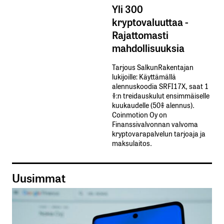
Yli 300
kryptovaluuttaa -
Rajattomasti
mahdollisuuksia
Tarjous SalkunRakentajan
lukijoille: Käyttämällä​ ​
alennuskoodia​ ​SRFI17X,​ ​saat​ ​1
%:n treidauskulut​ ​ensimmäiselle​ ​
kuukaudelle​ ​(50%​ ​alennus).
Coinmotion Oy on
Finanssivalvonnan valvoma
kryptovarapalvelun tarjoaja ja
maksulaitos.
Uusimmat