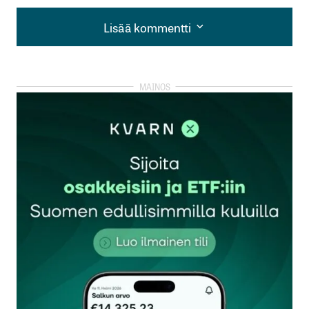
Lisää kommentti
Lisää kommentti
kirjautua
sisään
rekisteröityä
Sähköpostiosoitettasi ei julkaista.
Pakolliset
kentät on merkitty
*
Kommentti
*