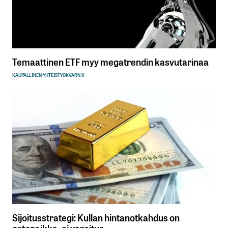
Temaattinen ETF myy megatrendin kasvutarinaa
KAUPALLINEN YHTEISTYÖ
KVARN X
Sijoitusstrategi: Kullan hintanotkahdus on