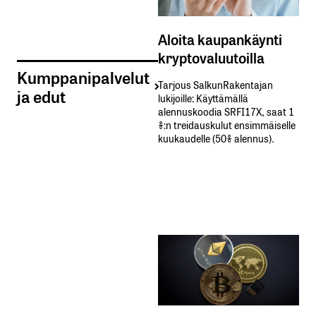
Aloita kaupankäynti
kryptovaluutoilla
Kumppanipalvelut
Tarjous SalkunRakentajan
ja edut
lukijoille: Käyttämällä​ ​
alennuskoodia​ ​SRFI17X,​ ​saat​ ​1
%:n treidauskulut​ ​ensimmäiselle​ ​
kuukaudelle​ ​(50%​ ​alennus).