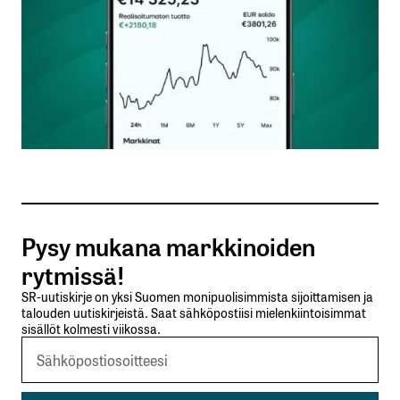
Nimesi tai nimimerkkisi
*
Sähköpostiosoitteesi
*
Tilaa SalkunRakentajan uutiskirje
Pysy mukana markkinoiden
Lähetä kommentti
rytmissä!
SR-uutiskirje on yksi Suomen monipuolisimmista sijoittamisen ja
talouden uutiskirjeistä. Saat sähköpostiisi mielenkiintoisimmat
sisällöt kolmesti viikossa.