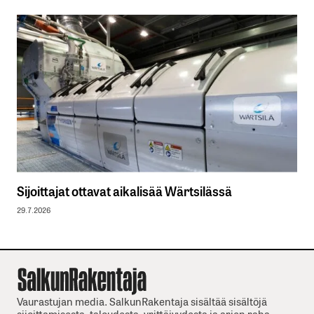
Sijoittajat ottavat aikalisää Wärtsilässä
29.7.2026
Vaurastujan media. SalkunRakentaja sisältää sisältöjä
sijoittamisesta, taloudesta, yrittäjyydesta ja arjen raha-