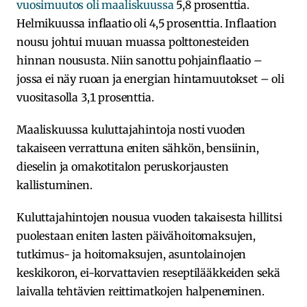
vuosimuutos oli maaliskuussa
5,8 prosenttia.
Helmikuussa inflaatio oli 4,5 prosenttia. Inflaation
nousu johtui muuan muassa polttonesteiden
hinnan noususta. Niin sanottu pohjainflaatio –
jossa ei näy ruoan ja energian hintamuutokset – oli
vuositasolla 3,1 prosenttia.
Maaliskuussa kuluttajahintoja nosti vuoden
takaiseen verrattuna eniten sähkön, bensiinin,
dieselin ja omakotitalon peruskorjausten
kallistuminen.
Kuluttajahintojen nousua vuoden takaisesta hillitsi
puolestaan eniten lasten päivähoitomaksujen,
tutkimus- ja hoitomaksujen, asuntolainojen
keskikoron, ei-korvattavien reseptilääkkeiden sekä
laivalla tehtävien reittimatkojen halpeneminen.