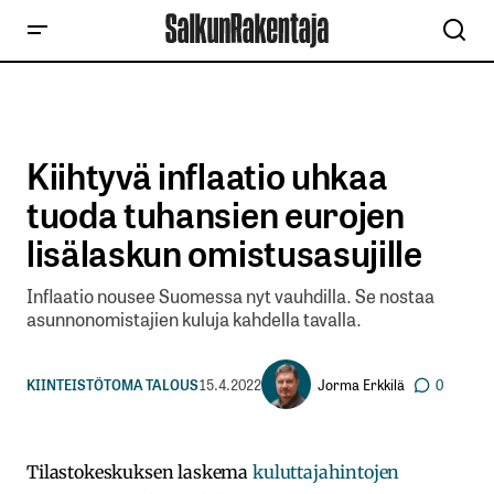
Kiihtyvä inflaatio uhkaa
tuoda tuhansien eurojen
lisälaskun omistusasujille
Inflaatio nousee Suomessa nyt vauhdilla. Se nostaa
asunnonomistajien kuluja kahdella tavalla.
Jorma Erkkilä
KIINTEISTÖT
OMA TALOUS
15.4.2022
0
Tilastokeskuksen laskema
kuluttajahintojen