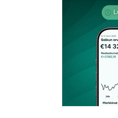
Nimesi tai nimimerkkisi
*
Tilaa SalkunRakentajan uutiskirje
Lähetä kommentti