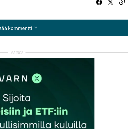
isää kommentti
isää kommentti
autua sisään
rekisteröityä
et kentät on merkitty
*