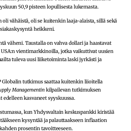
yskuun 50,9 pisteen lopullisesta lukemasta.
i vähäistä, oli se kuitenkin laaja-alaista, sillä sekä
 asiakaskysyntä heikkeni.
 väheni. Taustalla on vahva dollari ja haastavat
 USA:n vientimarkkinoilla, jotka vaikuttivat uusien
lta tuleva uusi liiketoiminta laski jyrkästi ja
lobalin tutkimus saattaa kuitenkin liioitella
 Supply Managementin
kilpailevan tutkimuksen
at edelleen kasvaneet syyskuussa.
stumassa, kun Yhdysvaltain keskuspankki kiristää
entääkseen kysyntää ja palauttaakseen inflaation
kahden prosentin tavoitteeseen.