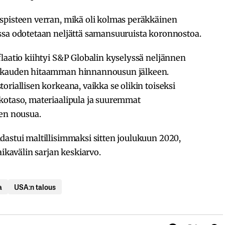
spisteen verran, mikä oli kolmas peräkkäinen
ssa odotetaan neljättä samansuuruista koronnostoa.
laatio kiihtyi S&P Globalin kyselyssä neljännen
uukauden hitaamman hinnannousun jälkeen.
oriallisen korkeana, vaikka se olikin toiseksi
kotaso, materiaalipula ja suuremmat
jen nousua.
dastui maltillisimmaksi sitten joulukuun 2020,
aikavälin sarjan keskiarvo.
a
USA:n talous