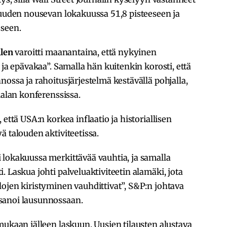
suuden nousevan lokakuussa 51,8 pisteeseen ja
eseen.
llen
varoitti maanantaina, että nykyinen
 ja epävakaa”. Samalla hän kuitenkin korosti, että
ossa ja rahoitusjärjestelmä kestävällä pohjalla,
ialan konferenssissa.
 että USA:n korkea inflaatio ja historiallisen
ä talouden aktiviteetissa.
 lokakuussa merkittävää vauhtia, ja samalla
 Laskua johti palveluaktiviteetin alamäki, jota
ojen kiristyminen vauhdittivat”, S&P:n johtava
sanoi lausunnossaan.
mukaan jälleen laskuun. Uusien tilausten alustava