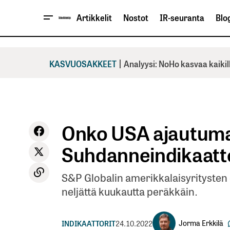
Artikkelit
Nostot
IR-seuranta
Blog
|
KASVUOSAKKEET
Analyysi: NoHo kasvaa kaikil
Onko USA ajautum
Suhdanneindikaatto
S&P Globalin amerikkalaisyritysten 
neljättä kuukautta peräkkäin.
Jorma Erkkilä
INDIKAATTORIT
24.10.2022