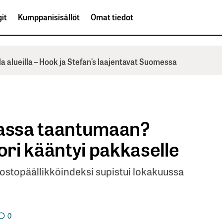
it
Kumppanisisällöt
Omat tiedot
la alueilla – Hook ja Stefan’s laajentavat Suomessa
assa taantumaan?
ri kääntyi pakkaselle
ostopäällikköindeksi supistui lokakuussa
0