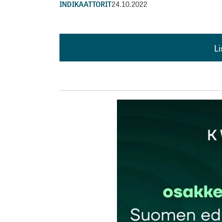
INDIKAATTORIT
24.10.2022
L
L
kirj
Sähköpostiosoitettasi ei julkaista.
Pakollis
Kommentti
*