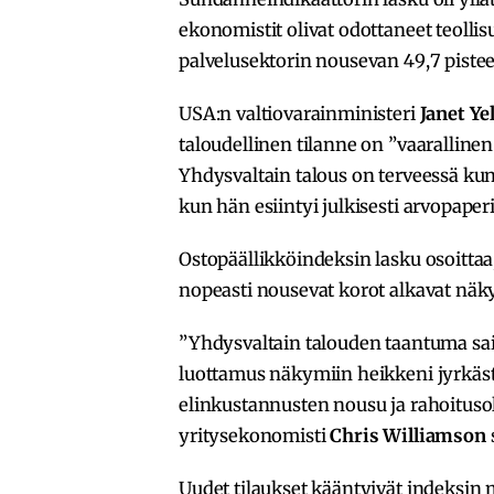
ekonomistit olivat odottaneet teolli
palvelusektorin nousevan 49,7 piste
USA:n valtiovarainministeri
Janet Ye
taloudellinen tilanne on ”vaarallinen
Yhdysvaltain talous on terveessä kunn
kun hän esiintyi julkisesti arvopaper
Ostopäällikköindeksin lasku osoittaa,
nopeasti nousevat korot alkavat näky
”Yhdysvaltain talouden taantuma sai
luottamus näkymiin heikkeni jyrkästi.
elinkustannusten nousu ja rahoitusol
yritysekonomisti
Chris Williamson
Uudet tilaukset kääntyivät indeksin 