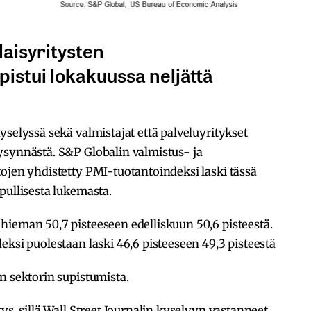
aisyritysten
pistui lokakuussa neljättä
yselyssä sekä valmistajat että palveluyritykset
ysynnästä. S&P Globalin valmistus- ja
ojen yhdistetty PMI-tuotantoindeksi laski tässä
pullisesta lukemasta.
hieman 50,7 pisteeseen edelliskuun 50,6 pisteestä.
eksi puolestaan laski 46,6 pisteeseen 49,3 pisteestä
n sektorin supistumista.
ys, sillä Wall Street Journalin kyselyyn vastanneet