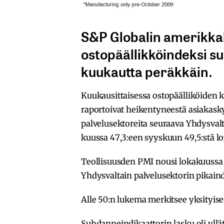
S&P Globalin amerikkal
ostopäällikköindeksi su
kuukautta peräkkäin.
Kuukausittaisessa ostopäälliköiden k
raportoivat heikentyneestä asiakask
palvelusektoreita seuraava Yhdysvalt
kuussa 47,3:een syyskuun 49,5:stä lo
Teollisuusden PMI nousi lokakuussa 
Yhdysvaltain palvelusektorin pikaind
Alle 50:n lukema merkitsee yksityise
Suhdanneindikaattorin lasku oli yllät