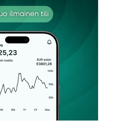
Sähköpostiosoitteesi
*