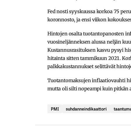
Fed nosti syyskuussa korkoa 75 peru
koronnosto, ja ensi viikon kokoukse
Hintojen osalta tuotantopanosten inf
vuosineljänneksen alussa neljän k
Kustannusrasituksen kasvu pysyi hist
hitainta sitten tammikuun 2021. Kor
palkkakustannukset selittävät hinto
Tuotantomaksujen inflaatiovauhti hi
mutta oli silti nopeampi kuin pitkän 
PMI
suhdanneindikaattori
taantum