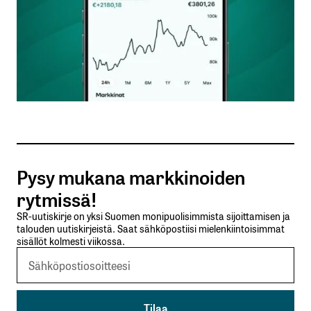
Nimesi tai nimimerkkisi
*
Sähköpostiosoitteesi
*
Tilaa SalkunRakentajan uutiskirje
Pysy mukana markkinoiden
Lähetä kommentti
rytmissä!
SR-uutiskirje on yksi Suomen monipuolisimmista sijoittamisen ja
talouden uutiskirjeistä. Saat sähköpostiisi mielenkiintoisimmat
sisällöt kolmesti viikossa.