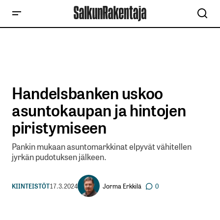
Handelsbanken uskoo
asuntokaupan ja hintojen
piristymiseen
Pankin mukaan asuntomarkkinat elpyvät vähitellen
jyrkän pudotuksen jälkeen.
Jorma Erkkilä
KIINTEISTÖT
17.3.2024
0