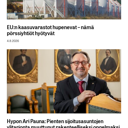
EU:n kaasuvarastot hupenevat – nämä
pörssiyhtiöt hyötyvät
4.8.2026
Hypon Ari Pauna: Pienten sijoitusasuntojen
ylitarjonta muuttunut rakenteelliseksi ongelmaksi