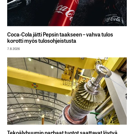
Coca-Cola jätti Pepsin taakseen – vahva tulos
korotti myös tulosohjeistusta
7.8.2026
Tekoälybuumin parhaat tuotot saattavat löytyä