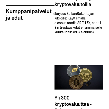
kryptovaluutoilla
Kumppanipalvelut
Tarjous SalkunRakentajan
ja edut
lukijoille: Käyttämällä​ ​
alennuskoodia​ ​SRFI17X,​ ​saat​ ​1
%:n treidauskulut​ ​ensimmäiselle​ ​
kuukaudelle​ ​(50%​ ​alennus).
Yli 300
kryptovaluuttaa -