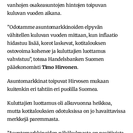
vanhojen osakeasuntojen hintojen toipuvan
kuluvan vuoden aikana.
”Odotamme asuntomarkkinoiden elpyvän
vähitellen kuluvan vuoden mittaan, kun inflaatio
hidastuu lisää, korot laskevat, kotitalouksen
ostovoima kohenee ja kuluttajien luottamus
vahvistuu”, toteaa Handelsbanken Suomen
pääekonomisti
Timo Hirvonen
.
Asuntomarkkinat toipuvat Hirvosen mukaan
kuitenkin eri tahtiin eri puolilla Suomea.
Kuluttajien luottamus oli alkuvuonna heikkoa,
mutta kotitalouksien odotuksissa on jo havaittavissa
merkkejä paremmasta.
”Asuntomarkkinoiden näkökulmasta on positiivista,