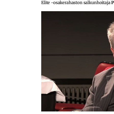
Elite -osakerahaston salkunhoitaja
P