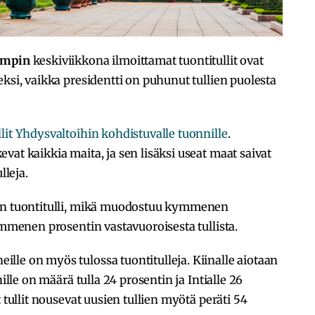
umpin
keskiviikkona ilmoittamat tuontitullit ovat
ksi, vaikka presidentti on puhunut tullien puolesta
lit Yhdysvaltoihin kohdistuvalle tuonnille
.
at kaikkia maita, ja sen lisäksi useat maat saivat
lleja.
tin tuontitulli, mikä muodostuu kymmenen
ymmenen prosentin vastavuoroisesta tullista.
le on myös tulossa tuontitulleja. Kiinalle aiotaan
nille on määrä tulla 24 prosentin ja Intialle 26
 tullit nousevat uusien tullien myötä peräti 54