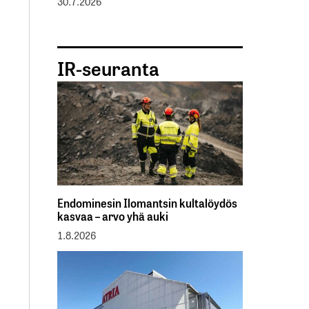
30.7.2026
IR-seuranta
Endominesin Ilomantsin kultalöydös
kasvaa – arvo yhä auki
1.8.2026