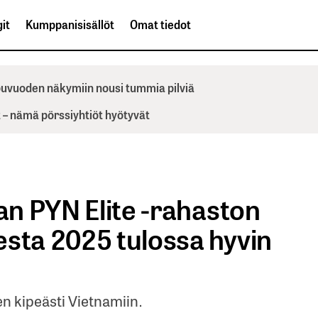
it
Kumppanisisällöt
Omat tiedot
ppuvuoden näkymiin nousi tummia pilviä
– nämä pörssiyhtiöt hyötyvät
van PYN Elite -rahaston
esta 2025 tulossa hyvin
en kipeästi Vietnamiin.