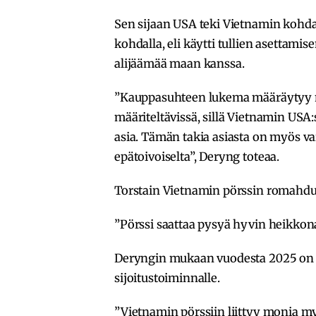
Sen sijaan USA teki Vietnamin kohd
kohdalla, eli käytti tullien asettam
alijäämää maan kanssa.
”Kauppasuhteen lukema määräytyy ma
määriteltävissä, sillä Vietnamin USA:s
asia. Tämän takia asiasta on myös vai
epätoivoiselta”, Deryng toteaa.
Torstain Vietnamin pörssin romahdus 
”Pörssi saattaa pysyä hyvin heikkona 
Deryngin mukaan vuodesta 2025 on t
sijoitustoiminnalle.
”Vietnamin pörssiin liittyy monia my