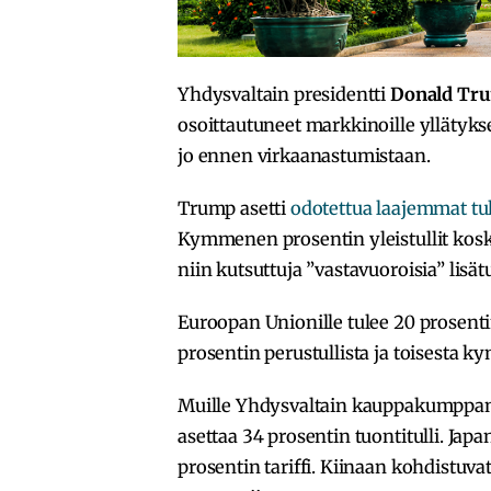
Yhdysvaltain presidentti
Donald Tr
osoittautuneet markkinoille yllätykse
jo ennen virkaanastumistaan.
Trump asetti
odotettua laajemmat tul
Kymmenen prosentin yleistullit koskev
niin kutsuttuja ”vastavuoroisia” lisätu
Euroopan Unionille tulee 20 prosen
prosentin perustullista ja toisesta k
Muille Yhdysvaltain kauppakumppaneil
asettaa 34 prosentin tuontitulli. Japa
prosentin tariffi. Kiinaan kohdistuvat