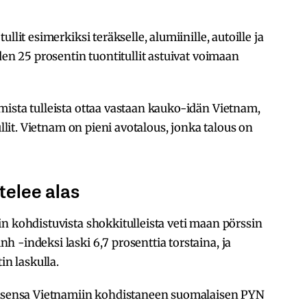
llit esimerkiksi teräkselle, alumiinille, autoille ja
den 25 prosentin tuontitullit astuivat voimaan
ista tulleista ottaa vastaan kauko-idän Vietnam,
ullit. Vietnam on pieni avotalous, jonka talous on
telee alas
n kohdistuvista shokkitulleista veti maan pörssin
 -indeksi laski 6,7 prosenttia torstaina, ja
in laskulla.
tuksensa Vietnamiin kohdistaneen suomalaisen PYN