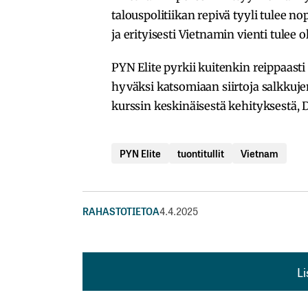
talouspolitiikan repivä tyyli tulee 
ja erityisesti Vietnamin vienti tulee
PYN Elite pyrkii kuitenkin reippaas
hyväksi katsomiaan siirtoja salkkuj
kurssin keskinäisestä kehityksestä, 
PYN Elite
tuontitullit
Vietnam
RAHASTOTIETOA
4.4.2025
L
L