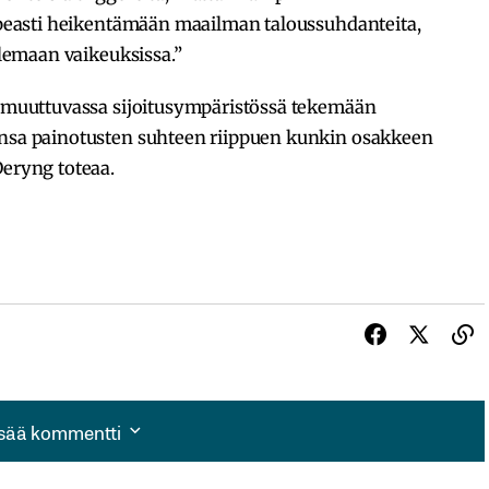
nopeasti heikentämään maailman taloussuhdanteita,
 olemaan vaikeuksissa.”
ti muuttuvassa sijoitusympäristössä tekemään
ensa painotusten suhteen riippuen kunkin osakkeen
Deryng toteaa.
isää kommentti
isää kommentti