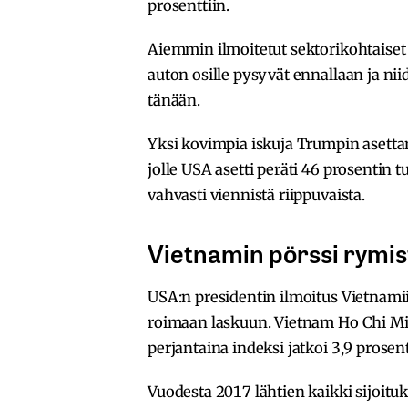
prosenttiin.
Aiemmin ilmoitetut sektorikohtaiset tu
auton osille pysyvät ennallaan ja nii
tänään.
Yksi kovimpia iskuja Trumpin asettam
jolle USA asetti peräti 46 prosentin t
vahvasti viennistä riippuvaista.
Vietnamin pörssi rymis
USA:n presidentin ilmoitus Vietnamii
roimaan laskuun. Vietnam Ho Chi Minh
perjantaina indeksi jatkoi 3,9 prosent
Vuodesta 2017 lähtien kaikki sijoi