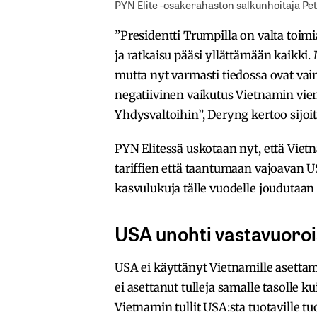
PYN Elite -osakerahaston salkunhoitaja Pet
”Presidentti Trumpilla on valta toim
ja ratkaisu pääsi yllättämään kaikki.
mutta nyt varmasti tiedossa ovat vain j
negatiivinen vaikutus Vietnamin vien
Yhdysvaltoihin”, Deryng kertoo sijoit
PYN Elitessä uskotaan nyt, että Vie
tariffien että taantumaan vajoavan 
kasvulukuja tälle vuodelle joudutaan
USA unohti vastavuoro
USA ei käyttänyt Vietnamille asettami
ei asettanut tulleja samalle tasolle k
Vietnamin tullit USA:sta tuotaville tu