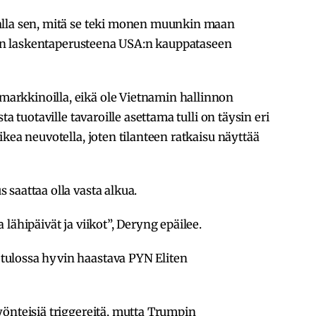
alla sen, mitä se teki monen muunkin maan
isen laskentaperusteena USA:n kauppataseen
rkkinoilla, eikä ole Vietnamin hallinnon
ta tuotaville tavaroille asettama tulli on täysin eri
kea neuvotella, joten tilanteen ratkaisu näyttää
saattaa olla vasta alkua.
lähipäivät ja viikot”, Deryng epäilee.
ulossa hyvin haastava PYN Eliten
önteisiä triggereitä, mutta Trumpin