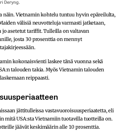
ri Deryng.
ia näin. Vietnamin kohtelu tuntuu hyvin epäreilulta,
 Maiden välisiä neuvotteluja varmasti jatketaan,
o asetetut tariffit. Tulleilla on valtavan
nille, josta 30 prosenttia on mennyt
tajakirjeessään.
tnamin kokonaisvienti laskee tänä vuonna sekä
USA:n talouden takia. Myös Vietnamin talouden
 laskemaan reippaasti.
isuusperiaatteen
ssaan jättitulleissa vastavuoroisuusperiaatetta, eli
uin mitä USA:sta Vietnamiin tuotavilla tuotteilla on.
otteille jäävät keskimäärin alle 10 prosenttia.