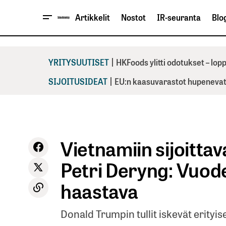
Artikkelit
Nostot
IR-seuranta
Blog
|
YRITYSUUTISET
HKFoods ylitti odotukset – lo
|
SIJOITUSIDEAT
EU:n kaasuvarastot hupenevat 
Vietnamiin sijoitta
Petri Deryng: Vuod
haastava
Donald Trumpin tullit iskevät erityis