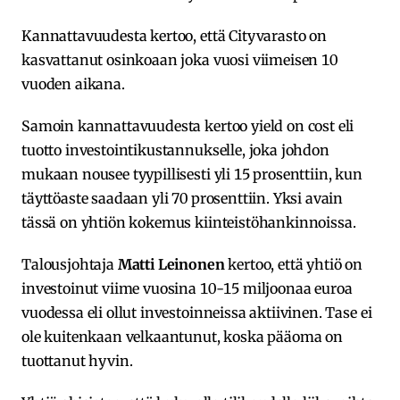
Kannattavuudesta kertoo, että Cityvarasto on
kasvattanut osinkoaan joka vuosi viimeisen 10
vuoden aikana.
Samoin kannattavuudesta kertoo yield on cost eli
tuotto investointikustannukselle, joka johdon
mukaan nousee tyypillisesti yli 15 prosenttiin, kun
täyttöaste saadaan yli 70 prosenttiin. Yksi avain
tässä on yhtiön kokemus kiinteistöhankinnoissa.
Talousjohtaja
Matti Leinonen
kertoo, että yhtiö on
investoinut viime vuosina 10-15 miljoonaa euroa
vuodessa eli ollut investoinneissa aktiivinen. Tase ei
ole kuitenkaan velkaantunut, koska pääoma on
tuottanut hyvin.