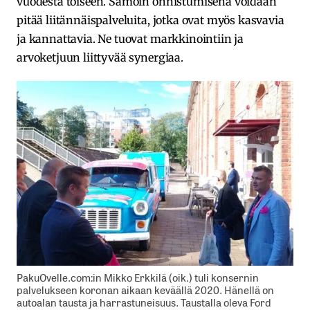
vuodesta toiseen. Samoin onnistumisena voidaan
pitää liitännäispalveluita, jotka ovat myös kasvavia
ja kannattavia. Ne tuovat markkinointiin ja
arvoketjuun liittyvää synergiaa.
PakuOvelle.com:in Mikko Erkkilä (oik.) tuli konsernin
palvelukseen koronan aikaan keväällä 2020. Hänellä on
autoalan tausta ja harrastuneisuus. Taustalla oleva Ford