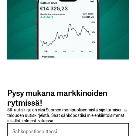
Nimesi tai nimimerkkisi
*
Sähköpostiosoitteesi
*
Tilaa SalkunRakentajan uutiskirje
Pysy mukana markkinoiden
Lähetä kommentti
rytmissä!
SR-uutiskirje on yksi Suomen monipuolisimmista sijoittamisen ja
talouden uutiskirjeistä. Saat sähköpostiisi mielenkiintoisimmat
sisällöt kolmesti viikossa.