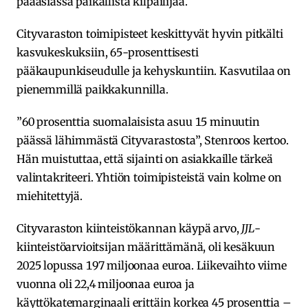
pääasiassa paikallista kilpailijaa.
Cityvaraston toimipisteet keskittyvät hyvin pitkälti
kasvukeskuksiin, 65-prosenttisesti
pääkaupunkiseudulle ja kehyskuntiin. Kasvutilaa on
pienemmillä paikkakunnilla.
”60 prosenttia suomalaisista asuu 15 minuutin
päässä lähimmästä Cityvarastosta”, Stenroos kertoo.
Hän muistuttaa, että sijainti on asiakkaille tärkeä
valintakriteeri. Yhtiön toimipisteistä vain kolme on
miehitettyjä.
Cityvaraston kiinteistökannan käypä arvo,
JJL
-
kiinteistöarvioitsijan määrittämänä, oli kesäkuun
2025 lopussa 197 miljoonaa euroa. Liikevaihto viime
vuonna oli 22,4 miljoonaa euroa ja
käyttökatemarginaali erittäin korkea 45 prosenttia –