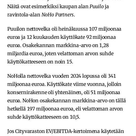
Näitä ovat esimerkiksi kaupan alan
Puuilo
ja
ravintola-alan
NoHo Partners
.
Puuilon nettovelka oli heinäkuussa 107 miljoonaa
euroa ja 12 kuukauden käyttökate 92 miljoonaa
euroa. Osakekannan markkina-arvo on 1,28
miljardia euroa, joten velattoman arvon suhde
käyttökatteeseen on noin 15.
NoHolla nettovelka vuoden 2024 lopussa oli 341
miljoonaa euroa. Käyttökate viime vuonna, jolloin
konsernirakenne oli yhtenäinen, oli 51 miljoonaa
euroa. NoHon osakekannan markkina-arvo on tällä
hetkellä 197 miljoonaa euroa, eli velattoman arvon
suhde käyttökatteeseen on 10,5.
Jos Cityvaraston EV/EBITDA-kertoimena käytetään