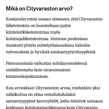
Mikä on Cityvaraston arvo?
Kostiander totesi useaan otteeseen, että Cityvaraston
liiketoiminta on luonteeltaan paitsi
kiinteistöliiketoimintaa myös
kuluttajaliiketoimintaa. Stenroos puolestaan
muistutti yhtiön esittelytilaisuudessa brändin
vahvuudesta ja hyvästä asiakastyytyväisyydestä.
Pienvarastoala vaikuttaa suhdannemielessä
stabiilimmalta kuin tavanomainen
kiinteistösijoittaminen.
Kun arvioidaan Cityvaraston arvoa, mielestäni yksi
näkökulma on ottaa vertailukohdaksi
samantyyppiset kasvuyhtiöt, jotka toimivat samassa
kotimaan kuluttajamarkkinassa kuin Cityvarasto.