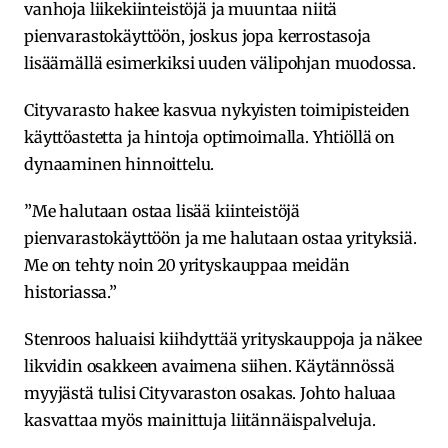
vanhoja liikekiinteistöjä ja muuntaa niitä
pienvarastokäyttöön, joskus jopa kerrostasoja
lisäämällä esimerkiksi uuden välipohjan muodossa.
Cityvarasto hakee kasvua nykyisten toimipisteiden
käyttöastetta ja hintoja optimoimalla. Yhtiöllä on
dynaaminen hinnoittelu.
”Me halutaan ostaa lisää kiinteistöjä
pienvarastokäyttöön ja me halutaan ostaa yrityksiä.
Me on tehty noin 20 yrityskauppaa meidän
historiassa.”
Stenroos haluaisi kiihdyttää yrityskauppoja ja näkee
likvidin osakkeen avaimena siihen. Käytännössä
myyjästä tulisi Cityvaraston osakas. Johto haluaa
kasvattaa myös mainittuja liitännäispalveluja.