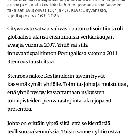
euroa ja oikaistu käyttökate 5,5 miljoonaa euroa. Vuoden
takaiset luvut olivat 10,7 ja 4,7. Kuva: Cityvarasto,
sijoittajaesitys 16.9.2025
Cityvarasto satsaa vahvasti automatisointiin ja oli
globaalisti alansa ensimmäisiä verkkokaupan
avaajia vuonna 2007. Yhtiö sai siitä
innovaatiopalkinnon Portugalissa vuonna 2011,
Stenroos taustoittaa.
Stenroos näkee Kostianderin tavoin hyvät
kasvunäkymät yhtiölle. Toimitusjohtaja muistuttaa,
että yhtiö pystyy kasvattamaan nykyisten
toimipisteiden pienvarastopinta-alaa jopa 50
prosenttia.
Johto on erittäin ylpeä siitä, että se kierrättää
teollisuusrakennuksia. Toisin sanoen yhtiö ostaa