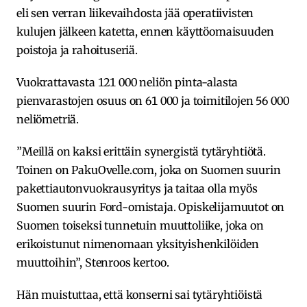
eli sen verran liikevaihdosta jää operatiivisten
kulujen jälkeen katetta, ennen käyttöomaisuuden
poistoja ja rahoituseriä.
Vuokrattavasta 121 000 neliön pinta-alasta
pienvarastojen osuus on 61 000 ja toimitilojen 56 000
neliömetriä.
”Meillä on kaksi erittäin synergistä tytäryhtiötä.
Toinen on PakuOvelle.com, joka on Suomen suurin
pakettiautonvuokrausyritys ja taitaa olla myös
Suomen suurin Ford-omistaja. Opiskelijamuutot on
Suomen toiseksi tunnetuin muuttoliike, joka on
erikoistunut nimenomaan yksityishenkilöiden
muuttoihin”, Stenroos kertoo.
Hän muistuttaa, että konserni sai tytäryhtiöistä