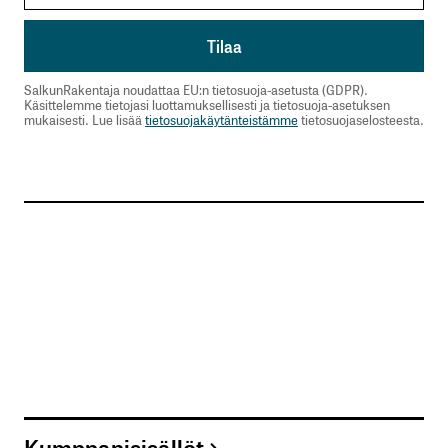
SalkunRakentaja noudattaa EU:n tietosuoja-asetusta (GDPR).
Käsittelemme tietojasi luottamuksellisesti ja tietosuoja-asetuksen
mukaisesti. Lue lisää
tietosuojakäytänteistämme
tietosuojaselosteesta.
Kumppanisisällöt