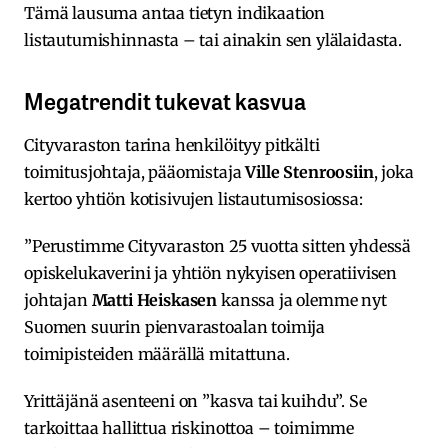
Tämä lausuma antaa tietyn indikaation
listautumishinnasta – tai ainakin sen ylälaidasta.
Megatrendit tukevat kasvua
Cityvaraston tarina henkilöityy pitkälti
toimitusjohtaja, pääomistaja
Ville Stenroosiin
, joka
kertoo yhtiön kotisivujen listautumisosiossa:
”Perustimme Cityvaraston 25 vuotta sitten yhdessä
opiskelukaverini ja yhtiön nykyisen operatiivisen
johtajan
Matti Heiskasen
kanssa ja olemme nyt
Suomen suurin pienvarastoalan toimija
toimipisteiden määrällä mitattuna.
Yrittäjänä asenteeni on ”kasva tai kuihdu”. Se
tarkoittaa hallittua riskinottoa – toimimme