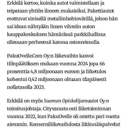
Erkkilä kertoo, kuinka autot valmistellaan ja
teipataan yhtiön ilmeen mukaisiksi. Pakettiautot
erottuvat sinisellä metallinhohtovärillä, johon hän
sai idean nähtyään limen vihreän auton
kauppakeskuksen hämärässä parkkihallissa
ollessaan perheensä kanssa ostosreissulla.
PakuOvelle.Com Oy:n liikevaihto kasvoi
tilinpäätöksen mukaan vuonna 2024 jopa 66
prosenttia 4,8 miljoonaan euroon ja liiketulos
kohentui 0,42 miljoonaan oltuaan tilapäisesti
nollatasolla 2023.
Erkkilä on myös
Suomen Opiskelijamuutot Oy:n
toimitusjohtaja. Cityvarasto osti liiketoiminnan
vuonna 2022, kun PakuOvelle oli ostettu pari vuotta
aiemmin. Konserniliikevaihdosta liitännäispalvelut