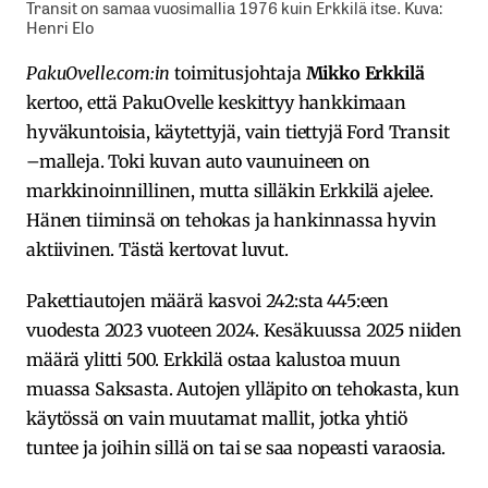
Transit on samaa vuosimallia 1976 kuin Erkkilä itse. Kuva:
Henri Elo
PakuOvelle.com:in
toimitusjohtaja
Mikko Erkkilä
kertoo, että PakuOvelle keskittyy hankkimaan
hyväkuntoisia, käytettyjä, vain tiettyjä Ford Transit
–malleja. Toki kuvan auto vaunuineen on
markkinoinnillinen, mutta silläkin Erkkilä ajelee.
Hänen tiiminsä on tehokas ja hankinnassa hyvin
aktiivinen. Tästä kertovat luvut.
Pakettiautojen määrä kasvoi 242:sta 445:een
vuodesta 2023 vuoteen 2024. Kesäkuussa 2025 niiden
määrä ylitti 500. Erkkilä ostaa kalustoa muun
muassa Saksasta. Autojen ylläpito on tehokasta, kun
käytössä on vain muutamat mallit, jotka yhtiö
tuntee ja joihin sillä on tai se saa nopeasti varaosia.