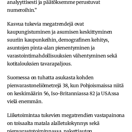
analyyttisesti ja päätöksemme perustuvat
numeroihin.”
Kasvua tukevia megatrendejä ovat
kaupungistuminen ja asumisen keskittyminen
suuriin kaupunkeihin, demografinen kehitys,
asuntojen pinta-alan pienentyminen ja
varastointimahdollisuuksien vähentyminen sekä
kotitalouksien tavarapaljous.
Suomessa on tuhatta asukasta kohden
pienvarastoneliömetrejä 38, kun Pohjoismaissa niitä
on keskimäärin 56, Iso-Britanniassa 82 ja USA:ssa
vielä enemmän.
Liiketoimintaa tukevien megatrendien vastapainona
on toisaalta matala alalletulokynnys sekä
pienvarastotoiminnassa, pakettiauton