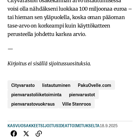
Cityvaraston osakekannan arvo listautumisessa
voisi olla nähdäkseni luokkaa 100 miljoonaa euroa –
tai hieman sen yläpuolella, koska oman pääoman
tase-arvo on korkeampi kuin käyttökatteen
perusteella johdettu karkea arvio.
—
Kirjoitus ei sisällä sijoitussuosituksia.
Cityvarasto
listautuminen
PakuOvelle.com
pienvarastoliiketoiminta
pienvarastot
pienvarastovuokraus
Ville Stenroos
KASVUOSAKKEET
SIJOITUSIDEAT
TOIMITUKSELTA
18.9.2025