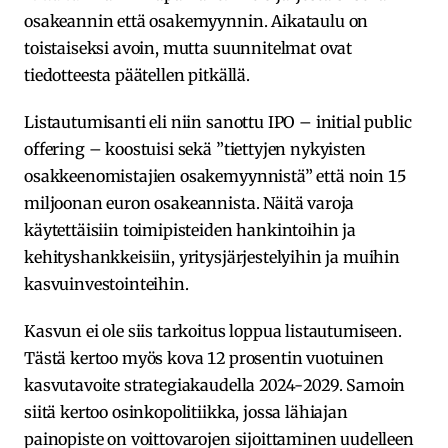
osakeannin että osakemyynnin. Aikataulu on
toistaiseksi avoin, mutta suunnitelmat ovat
tiedotteesta päätellen pitkällä.
Listautumisanti eli niin sanottu IPO – initial public
offering – koostuisi sekä ”tiettyjen nykyisten
osakkeenomistajien osakemyynnistä” että noin 15
miljoonan euron osakeannista. Näitä varoja
käytettäisiin toimipisteiden hankintoihin ja
kehityshankkeisiin, yritysjärjestelyihin ja muihin
kasvuinvestointeihin.
Kasvun ei ole siis tarkoitus loppua listautumiseen.
Tästä kertoo myös kova 12 prosentin vuotuinen
kasvutavoite strategiakaudella 2024-2029. Samoin
siitä kertoo osinkopolitiikka, jossa lähiajan
painopiste on voittovarojen sijoittaminen uudelleen