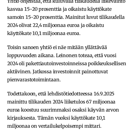
Yhtiö ohjeistaa, että kuluvalla tilikaudella liikevaihto
kasvaa 15-20 prosenttia ja oikaistu käyttökate
samoin 15-20 prosenttia. Mainitut luvut tilikaudella
2024 olivat 22,4 miljoonaa euroa ja oikaistu
käyttökate 10,1 miljoonaa euroa.
Toisin sanoen yhtiö ei näe mitään yllättävää
loppuvuoden aikana. Leinonen toteaa, että vuosi
2024 oli pakettiautoinvestoinneissa poikkeuksellisen
aktiivinen. Jatkossa investoinnit painottuvat
pienvarastotoimintaan.
Todettakoon, että lehdistötiedotteessa 16.9.2025
mainittu tilikauden 2024 liiketulos 67 miljoonaa
euroa koostuu suurimmaksi osaksi käyvän arvon
kirjauksesta. Tämän vuoksi käyttökate 10,1
miljoonaa on vertailukelpoisempi mittari.