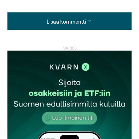
Lisää kommentti
Lisää kommentti
kirjautua
sisään
rekisteröityä
Sähköpostiosoitettasi ei julkaista.
Pakolliset
kentät on merkitty
*
Kommentti
*