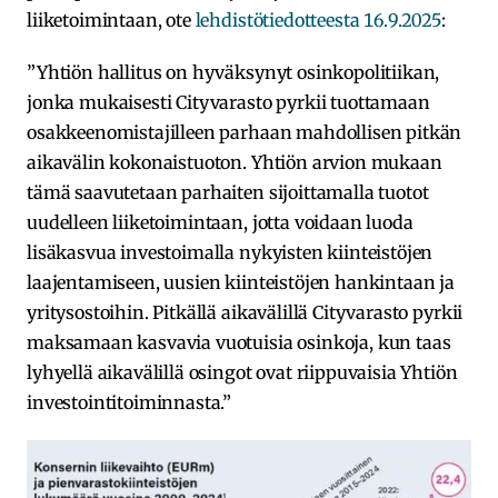
liiketoimintaan, ote
lehdistötiedotteesta 16.9.2025
:
”Yhtiön hallitus on hyväksynyt osinkopolitiikan,
jonka mukaisesti Cityvarasto pyrkii tuottamaan
osakkeenomistajilleen parhaan mahdollisen pitkän
aikavälin kokonaistuoton. Yhtiön arvion mukaan
tämä saavutetaan parhaiten sijoittamalla tuotot
uudelleen liiketoimintaan, jotta voidaan luoda
lisäkasvua investoimalla nykyisten kiinteistöjen
laajentamiseen, uusien kiinteistöjen hankintaan ja
yritysostoihin. Pitkällä aikavälillä Cityvarasto pyrkii
maksamaan kasvavia vuotuisia osinkoja, kun taas
lyhyellä aikavälillä osingot ovat riippuvaisia Yhtiön
investointitoiminnasta.”