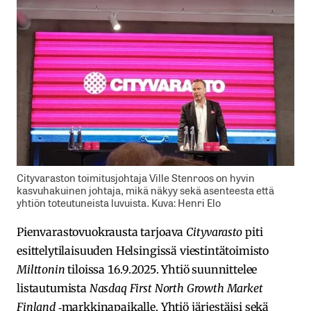
Cityvaraston toimitusjohtaja Ville Stenroos on hyvin
kasvuhakuinen johtaja, mikä näkyy sekä asenteesta että
yhtiön toteutuneista luvuista. Kuva: Henri Elo
Pienvarastovuokrausta tarjoava
Cityvarasto
piti
esittelytilaisuuden Helsingissä viestintätoimisto
Milttonin
tiloissa 16.9.2025. Yhtiö suunnittelee
listautumista
Nasdaq First North Growth Market
Finland
‑markkinapaikalle. Yhtiö järjestäisi sekä