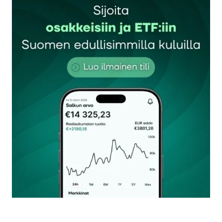
Sähköpostiosoitettasi ei julkaista.
Pakolliset
kentät on merkitty
*
Kommentti
*
Nimesi tai nimimerkkisi
*
Sähköpostiosoitteesi
*