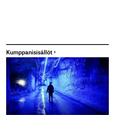
Kumppanisisällöt