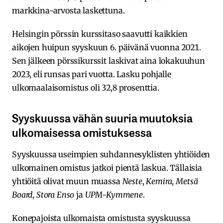
markkina-arvosta laskettuna.
Helsingin pörssin kurssitaso saavutti kaikkien
aikojen huipun syyskuun 6. päivänä vuonna 2021.
Sen jälkeen pörssikurssit laskivat aina lokakuuhun
2023, eli runsas pari vuotta. Lasku pohjalle
ulkomaalaisomistus oli 32,8 prosenttia.
Syyskuussa vähän suuria muutoksia
ulkomaisessa omistuksessa
Syyskuussa useimpien suhdannesyklisten yhtiöiden
ulkomainen omistus jatkoi pientä laskua. Tällaisia
yhtiöitä olivat muun muassa
Neste
,
Kemira
,
Metsä
Board
,
Stora Enso
ja
UPM-Kymmene
.
Konepajoista ulkomaista omistusta syyskuussa