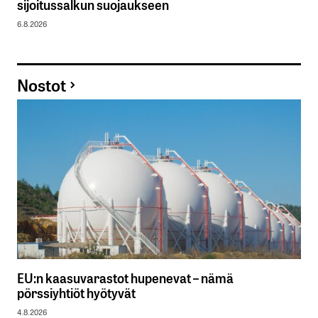
sijoitussalkun suojaukseen
6.8.2026
Nostot
EU:n kaasuvarastot hupenevat – nämä
pörssiyhtiöt hyötyvät
4.8.2026