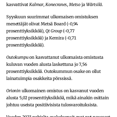
kasvattivat
Kalmar
,
Konecranes
,
Metso
ja
Wärtsilä
.
Syyskuun suurimmat ulkomaisen omistuksen
menettäjät olivat Metsä Board (-0,94
prosenttiyksikköä),
Qt Group
(-0,77
prosenttiyksikköä) ja Kemira (-0,71
prosenttiyksikköä).
Outokumpu
on kasvattanut ulkomaista omistusta
kuluvan vuoden alusta laskettuna jo 7,56
prosenttiyksikköä. Outokummun osake on ollut
lainatuimpia osakkeita pörssissä.
Orionin
ulkomainen omistus on kasvanut vuoden
alusta 5,02 prosenttiyksikköä, mikä ainakin osittain
johtuu useista positiivisista tulosvaroituksista.
Vuoden 2023 pohjalta osakekurssit ovat nyt nousseet