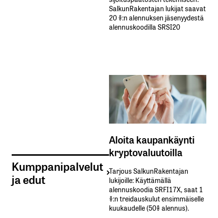
SalkunRakentajan lukijat saavat
20 %:n alennuksen jäsenyydestä
alennuskoodilla SRSI20
Aloita kaupankäynti
kryptovaluutoilla
Kumppanipalvelut
Tarjous SalkunRakentajan
ja edut
lukijoille: Käyttämällä​ ​
alennuskoodia​ ​SRFI17X,​ ​saat​ ​1
%:n treidauskulut​ ​ensimmäiselle​ ​
kuukaudelle​ ​(50%​ ​alennus).