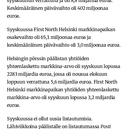
syyskuuhun verrattuna ja oli 8,8 miljardia euroa.
Keskimääräinen päivävaihto oli 402 miljoonaa
euroa.
Syyskuussa First North Helsinki markkinapaikan
osakevaihto oli 65,1 miljoonaa euroa ja
keskimääräinen päivävaihto oli 3,0 miljoonaa euroa.
Helsingin pörssin päälistan yhtiöiden
yhteenlaskettu markkina-arvo oli syyskuun lopussa
2283 miljardia euroa, jossa oli nousua elokuun
loppuun verrattuna 5,6 miljardia euroa. First North
Helsinki markkinapaikan yhtiöiden yhteenlaskettu
markkina-arvo oli syyskuun lopussa 3,2 miljardia
euroa.
Syyskuussa ei ollut uusia listautumisia.
Lähiviikkoina päälistalle on listautumassa
Posti