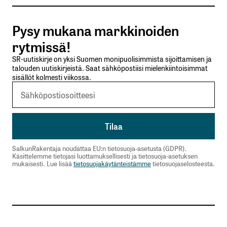
Tilaa SalkunRakentajan uutiskirje
Pysy mukana markkinoiden
Lähetä kommentti
rytmissä!
SR-uutiskirje on yksi Suomen monipuolisimmista sijoittamisen ja
talouden uutiskirjeistä. Saat sähköpostiisi mielenkiintoisimmat
sisällöt kolmesti viikossa.
SalkunRakentaja noudattaa EU:n tietosuoja-asetusta (GDPR).
Käsittelemme tietojasi luottamuksellisesti ja tietosuoja-asetuksen
mukaisesti. Lue lisää
tietosuojakäytänteistämme
tietosuojaselosteesta.