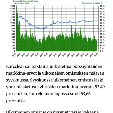
Euroclear sai torstaina julkistettua pörssiyhtiöiden
markkina-arvot ja ulkomaisen omistuksen määrän
syyskuussa. Syyskuussa ulkomainen omistus laski
yhteenlasketusta yhtiöiden markkina-arvosta 53,49
prosenttiin, kun elokuun lopussa se oli 53,66
prosenttia.
Ulkomainen omistus on pysynyt varsin vakaana