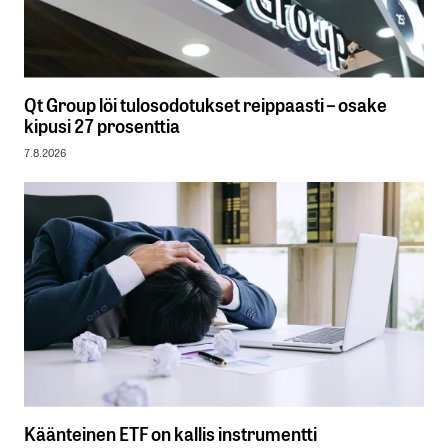
Qt Group löi tulosodotukset reippaasti – osake
kipusi 27 prosenttia
7.8.2026
Käänteinen ETF on kallis instrumentti