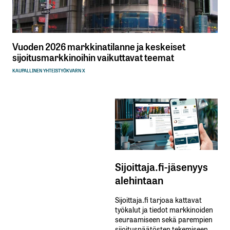
Vuoden 2026 markkinatilanne ja keskeiset
sijoitusmarkkinoihin vaikuttavat teemat
KAUPALLINEN YHTEISTYÖ
KVARN X
Sijoittaja.fi-jäsenyys
alehintaan
Sijoittaja.fi tarjoaa kattavat
työkalut ja tiedot markkinoiden
seuraamiseen sekä parempien
sijoituspäätösten tekemiseen.