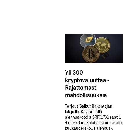
Yli 300
kryptovaluuttaa -
Rajattomasti
mahdollisuuksia
Tarjous SalkunRakentajan
lukijoille: Käyttämällä​ ​
alennuskoodia​ ​SRFI17X,​ ​saat​ ​1
%:n treidauskulut​ ​ensimmäiselle​ ​
kuukaudelle​ ​(50%​ ​alennus).