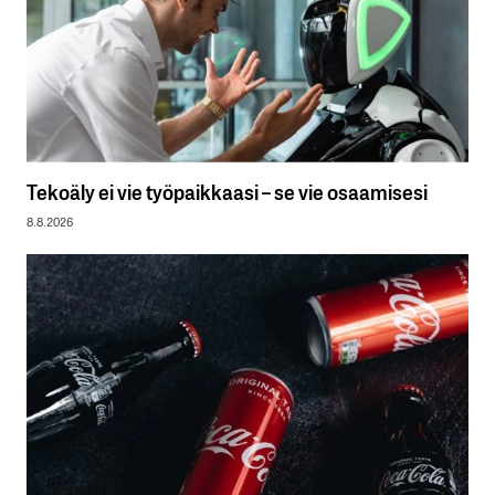
Tekoäly ei vie työpaikkaasi – se vie osaamisesi
8.8.2026