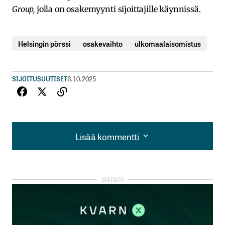
Group,
jolla on osakemyynti sijoittajille käynnissä.
Helsingin pörssi
osakevaihto
ulkomaalaisomistus
SIJOITUSUUTISET
6.10.2025
Lisää kommentti
Lisää kommentti
kirjautua
sisään
rekisteröityä