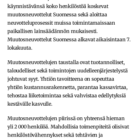
käynnistävänsä koko henkilöstöä koskevat
muutosneuvottelut Suomessa sekä aloittaa
neuvotteluprosessit muissa toimintamaissaan
paikallisen lainsäädännön mukaisesti.
Muutosneuvottelut Suomessa alkavat aikaisintaan 7.
lokakuuta.
Muutosneuvottelujen taustalla ovat tuotannolliset,
taloudelliset sekä toimintojen uudelleenjärjestelystä
johtuvat syyt. Yhtiön tavoitteena on sopeuttaa
yhtiön kustannusrakennetta, parantaa kassavirtaa,
tehostaa liiketoimintaa sekä vahvistaa edellytyksiä
kestävälle kasvulle.
Muutosneuvottelujen piirissä on yhteensä hieman
yli 2 000 henkilöä. Mahdollisia toimenpiteitä olisivat
henkilöstövähennykset sekä tehtävien ja