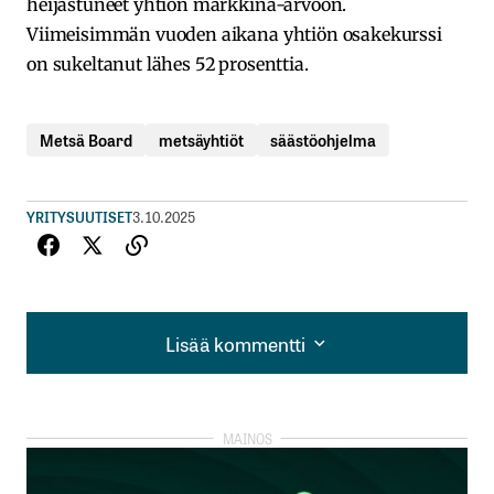
heijastuneet yhtiön markkina-arvoon.
Viimeisimmän vuoden aikana yhtiön osakekurssi
on sukeltanut lähes 52 prosenttia.
Metsä Board
metsäyhtiöt
säästöohjelma
YRITYSUUTISET
3.10.2025
Lisää kommentti
Lisää kommentti
kirjautua
sisään
rekisteröityä