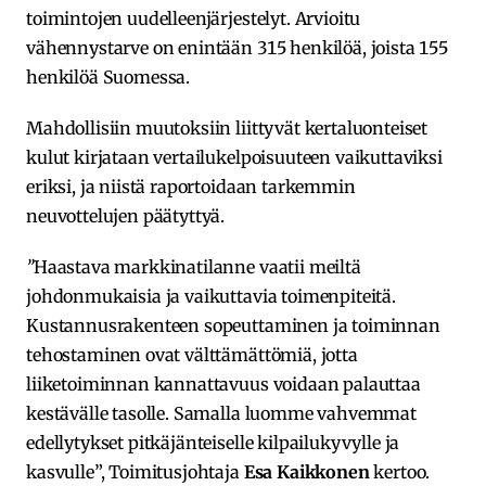
toimintojen uudelleenjärjestelyt. Arvioitu
vähennystarve on enintään 315 henkilöä, joista 155
henkilöä Suomessa.
Mahdollisiin muutoksiin liittyvät kertaluonteiset
kulut kirjataan vertailukelpoisuuteen vaikuttaviksi
eriksi, ja niistä raportoidaan tarkemmin
neuvottelujen päätyttyä.
”
Haastava markkinatilanne vaatii meiltä
johdonmukaisia ja vaikuttavia toimenpiteitä.
Kustannusrakenteen sopeuttaminen ja toiminnan
tehostaminen ovat välttämättömiä, jotta
liiketoiminnan kannattavuus voidaan palauttaa
kestävälle tasolle. Samalla luomme vahvemmat
edellytykset pitkäjänteiselle kilpailukyvylle ja
kasvulle”, Toimitusjohtaja
Esa Kaikkonen
kertoo.