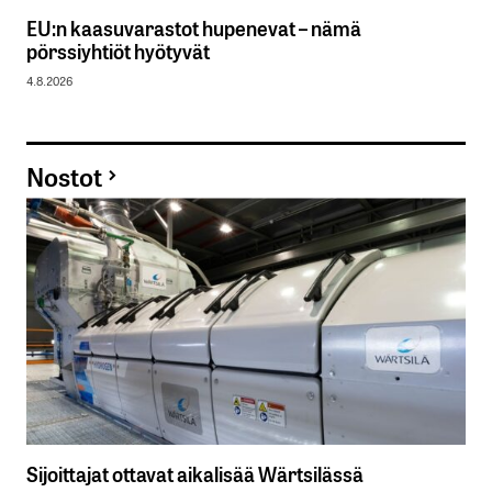
EU:n kaasuvarastot hupenevat – nämä
pörssiyhtiöt hyötyvät
4.8.2026
Nostot
Sijoittajat ottavat aikalisää Wärtsilässä