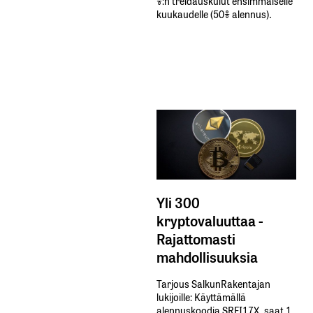
%:n treidauskulut​ ​ensimmäiselle​ ​
kuukaudelle​ ​(50%​ ​alennus).
Yli 300
kryptovaluuttaa -
Rajattomasti
mahdollisuuksia
Tarjous SalkunRakentajan
lukijoille: Käyttämällä​ ​
alennuskoodia​ ​SRFI17X,​ ​saat​ ​1