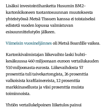
Lisäksi investointihanketta Husumin BM2-
kartonkikoneen tuotantosuunnan muutoksesta
yhteistyössä Metsä Tissuen kanssa ei toistaiseksi
edistetä vuoden lopussa valmistuvan
esisuunnittelutyön jälkeen.
Viimeisin vuosineljännes
oli Metsä Boardille vaikea.
Kartonkivalmistajan liikevaihto laski huhti-
kesäkuussa 460 miljoonaan euroon vertailukauden
510 miljoonasta eurosta. Liikevaihdosta 57
prosenttia tuli taivekartongista, 26 prosenttia
valkoisista kraftlainereista, 12 prosenttia
markkinasellusta ja viisi prosenttia muista
toiminnoista.
Yhtiön vertailukelpoinen liiketulos painui