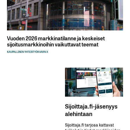
Vuoden 2026 markkinatilanne ja keskeiset
sijoitusmarkkinoihin vaikuttavat teemat
KAUPALLINEN YHTEISTYÖ
KVARN X
Sijoittaja.fi-jäsenyys
alehintaan
Sijoittaja.fi tarjoaa kattavat