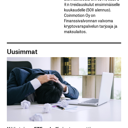
%:n treidauskulut​ ​ensimmäiselle​ ​
kuukaudelle​ ​(50%​ ​alennus).
Coinmotion Oy on
Finanssivalvonnan valvoma
kryptovarapalvelun tarjoaja ja
maksulaitos.
Uusimmat