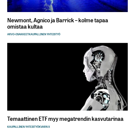
Newmont, Agnico ja Barrick – kolme tapaa
omistaa kultaa
ARVO-OSAKKEET
KAUPALLINEN YHTEISTYÖ
Temaattinen ETF myy megatrendin kasvutarinaa
KAUPALLINEN YHTEISTYÖ
KVARN X