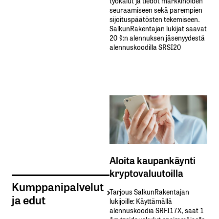
työkalut ja tiedot markkinoiden
seuraamiseen sekä parempien
sijoituspäätösten tekemiseen.
SalkunRakentajan lukijat saavat
20 %:n alennuksen jäsenyydestä
alennuskoodilla SRSI20
Aloita kaupankäynti
kryptovaluutoilla
Kumppanipalvelut
Tarjous SalkunRakentajan
ja edut
lukijoille: Käyttämällä​ ​
alennuskoodia​ ​SRFI17X,​ ​saat​ ​1