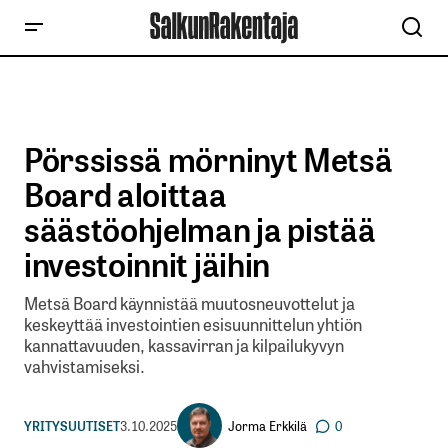
Pörssissä mörninyt Metsä
Board aloittaa
säästöohjelman ja pistää
investoinnit jäihin
Metsä Board käynnistää muutosneuvottelut ja
keskeyttää investointien esisuunnittelun yhtiön
kannattavuuden, kassavirran ja kilpailukyvyn
vahvistamiseksi.
Jorma Erkkilä
YRITYSUUTISET
3.10.2025
0