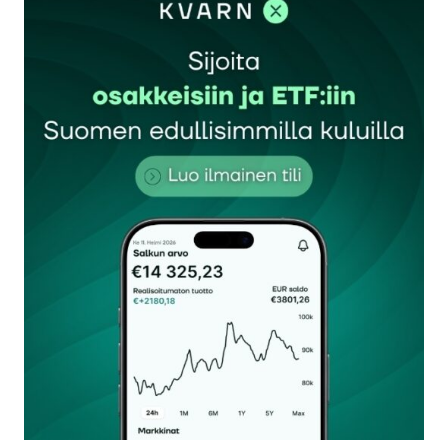
Sähköpostiosoitettasi ei julkaista.
Pakolliset
kentät on merkitty
*
Kommentti
*
Nimesi tai nimimerkkisi
*
Sähköpostiosoitteesi
*