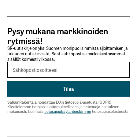
Tilaa SalkunRakentajan uutiskirje
Pysy mukana markkinoiden
Lähetä kommentti
rytmissä!
SR-uutiskirje on yksi Suomen monipuolisimmista sijoittamisen ja
talouden uutiskirjeistä. Saat sähköpostiisi mielenkiintoisimmat
sisällöt kolmesti viikossa.
SalkunRakentaja noudattaa EU:n tietosuoja-asetusta (GDPR).
Käsittelemme tietojasi luottamuksellisesti ja tietosuoja-asetuksen
mukaisesti. Lue lisää
tietosuojakäytänteistämme
tietosuojaselosteesta.