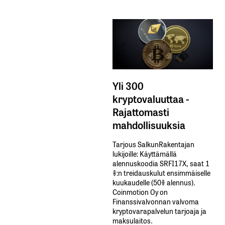
Yli 300
kryptovaluuttaa -
Rajattomasti
mahdollisuuksia
Tarjous SalkunRakentajan
lukijoille: Käyttämällä​ ​
alennuskoodia​ ​SRFI17X,​ ​saat​ ​1
%:n treidauskulut​ ​ensimmäiselle​ ​
kuukaudelle​ ​(50%​ ​alennus).
Coinmotion Oy on
Finanssivalvonnan valvoma
kryptovarapalvelun tarjoaja ja
maksulaitos.