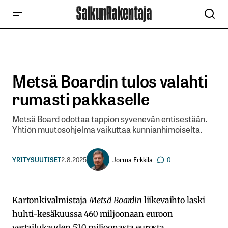
Metsä Boardin tulos valahti
rumasti pakkaselle
Metsä Board odottaa tappion syvenevän entisestään.
Yhtiön muutosohjelma vaikuttaa kunnianhimoiselta.
Jorma Erkkilä
YRITYSUUTISET
2.8.2025
0
Kartonkivalmistaja
Metsä Boardin
liikevaihto laski
huhti-kesäkuussa 460 miljoonaan euroon
vertailukauden 510 miljoonasta eurosta.