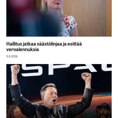
Hallitus jatkaa säästölinjaa ja esittää
veroalennuksia
5.8.2026