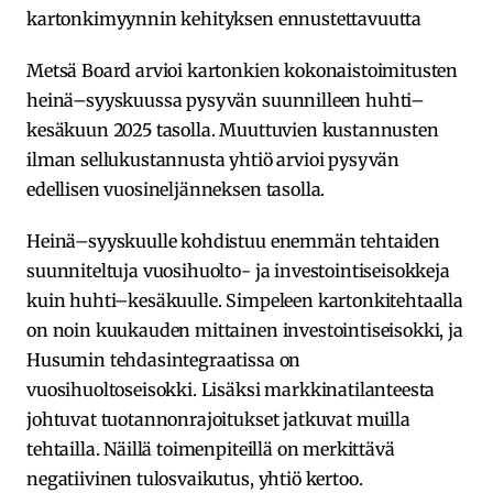
kartonkimyynnin kehityksen ennustettavuutta
Metsä Board arvioi kartonkien kokonaistoimitusten
heinä–syyskuussa pysyvän suunnilleen huhti–
kesäkuun 2025 tasolla. Muuttuvien kustannusten
ilman sellukustannusta yhtiö arvioi pysyvän
edellisen vuosineljänneksen tasolla.
Heinä–syyskuulle kohdistuu enemmän tehtaiden
suunniteltuja vuosihuolto- ja investointiseisokkeja
kuin huhti–kesäkuulle. Simpeleen kartonkitehtaalla
on noin kuukauden mittainen investointiseisokki, ja
Husumin tehdasintegraatissa on
vuosihuoltoseisokki. Lisäksi markkinatilanteesta
johtuvat tuotannonrajoitukset jatkuvat muilla
tehtailla. Näillä toimenpiteillä on merkittävä
negatiivinen tulosvaikutus, yhtiö kertoo.