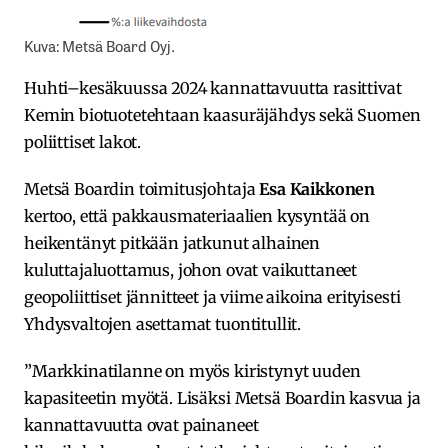
Kuva: Metsä Board Oyj.
Huhti–kesäkuussa 2024 kannattavuutta rasittivat
Kemin biotuotetehtaan kaasuräjähdys sekä Suomen
poliittiset lakot.
Metsä Boardin toimitusjohtaja
Esa Kaikkonen
kertoo, että pakkausmateriaalien kysyntää on
heikentänyt pitkään jatkunut alhainen
kuluttajaluottamus, johon ovat vaikuttaneet
geopoliittiset jännitteet ja viime aikoina erityisesti
Yhdysvaltojen asettamat tuontitullit.
”Markkinatilanne on myös kiristynyt uuden
kapasiteetin myötä. Lisäksi Metsä Boardin kasvua ja
kannattavuutta ovat painaneet