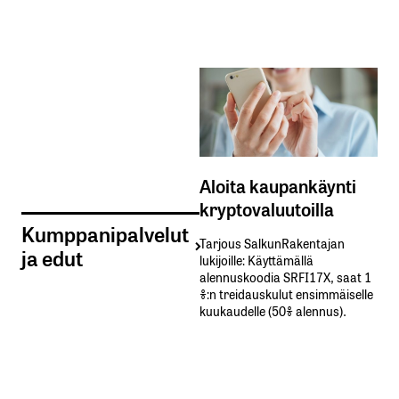
Aloita kaupankäynti
kryptovaluutoilla
Kumppanipalvelut
Tarjous SalkunRakentajan
ja edut
lukijoille: Käyttämällä​ ​
alennuskoodia​ ​SRFI17X,​ ​saat​ ​1
%:n treidauskulut​ ​ensimmäiselle​ ​
kuukaudelle​ ​(50%​ ​alennus).