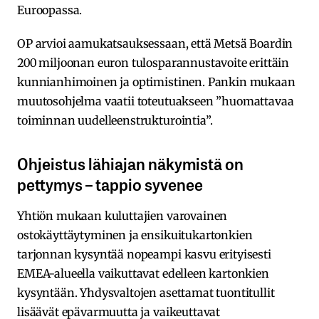
Euroopassa.
OP arvioi aamukatsauksessaan, että Metsä Boardin
200 miljoonan euron tulosparannustavoite erittäin
kunnianhimoinen ja optimistinen. Pankin mukaan
muutosohjelma vaatii toteutuakseen ”huomattavaa
toiminnan uudelleenstrukturointia”.
Ohjeistus lähiajan näkymistä on
pettymys – tappio syvenee
Yhtiön mukaan kuluttajien varovainen
ostokäyttäytyminen ja ensikuitukartonkien
tarjonnan kysyntää nopeampi kasvu erityisesti
EMEA-alueella vaikuttavat edelleen kartonkien
kysyntään. Yhdysvaltojen asettamat tuontitullit
lisäävät epävarmuutta ja vaikeuttavat