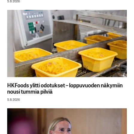
5.8.2026
HKFoods ylitti odotukset – loppuvuoden näkymiin
nousi tummia pilviä
5.8.2026