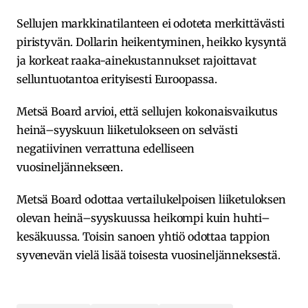
Sellujen markkinatilanteen ei odoteta merkittävästi
piristyvän. Dollarin heikentyminen, heikko kysyntä
ja korkeat raaka-ainekustannukset rajoittavat
selluntuotantoa erityisesti Euroopassa.
Metsä Board arvioi, että sellujen kokonaisvaikutus
heinä–syyskuun liiketulokseen on selvästi
negatiivinen verrattuna edelliseen
vuosineljännekseen.
Metsä Board odottaa vertailukelpoisen liiketuloksen
olevan heinä–syyskuussa heikompi kuin huhti–
kesäkuussa. Toisin sanoen yhtiö odottaa tappion
syvenevän vielä lisää toisesta vuosineljänneksestä.