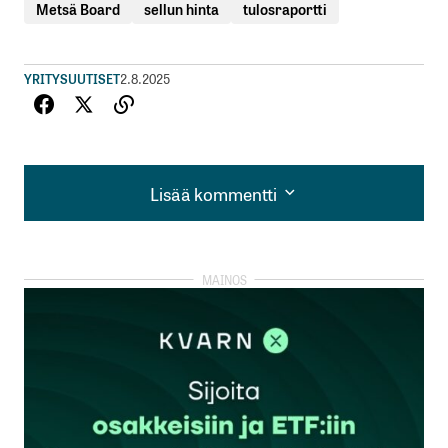
Metsä Board
sellun hinta
tulosraportti
YRITYSUUTISET
2.8.2025
Lisää kommentti
Lisää kommentti
kirjautua
sisään
rekisteröityä