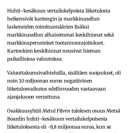
Huhti–kesäkuun vertailukelpoista liiketulosta
heikensivät kartongin ja markkinasellun
laskeneiden toimitusmäärien lisäksi
markkinasellun alhaisemmat keskihinnat sekä
markkinaperusteiset tuotannonrajoitukset.
Kartonkien keskihinnat nousivat hieman
paikallisissa valuutoissa.
Valuuttakurssivaihteluilla, sisältäen suojaukset, oli
noin 10 miljoonan euron negatiivinen
liiketulosvaikutus edellisvuoden vastaavaan
ajanjaksoon verrattuna.
Osakkuusyhtiö
Metsä Fibren
tuloksen osuus Metsä
Boardin huhti–kesäkuun vertailukelpoisesta
liiketuloksesta oli -8,8 miljoonaa euroa, kun se