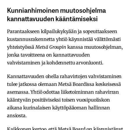
Kunnianhimoinen muutosohjelma
kannattavuuden kääntämiseksi
Parantaakseen kilpailukykyään ja sopeuttaakseen
kustannusrakennetta yhtiö käynnistää välittömästi
yhteistyössä
Metsä Groupin
kanssa muutosohjelman,
jonka tavoitteena on kannattavuuden
vahvistaminen ja kohdennettu arvonluonti.
Kannattavuuden ohella rahavirtojen vahvistaminen
tulee jatkossa olemaan Metsä Boardissa keskeisessä
asemassa. Yhtiö odottaa liiketoiminnan rahavirran
kääntyvän positiiviseksi toisen vuosipuoliskon
aikana kurinalaisen käyttöpääoman hallinnan
ansiosta.
Kaikkonen kertoo, että Metsä Board on käynnistänyt