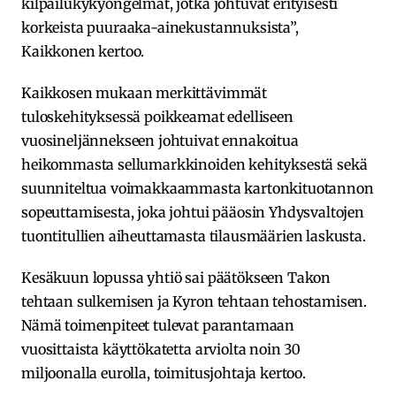
kilpailukykyongelmat, jotka johtuvat erityisesti
korkeista puuraaka-ainekustannuksista”,
Kaikkonen kertoo.
Kaikkosen mukaan merkittävimmät
tuloskehityksessä poikkeamat edelliseen
vuosineljännekseen johtuivat ennakoitua
heikommasta sellumarkkinoiden kehityksestä sekä
suunniteltua voimakkaammasta kartonkituotannon
sopeuttamisesta, joka johtui pääosin Yhdysvaltojen
tuontitullien aiheuttamasta tilausmäärien laskusta.
Kesäkuun lopussa yhtiö sai päätökseen Takon
tehtaan sulkemisen ja Kyron tehtaan tehostamisen.
Nämä toimenpiteet tulevat parantamaan
vuosittaista käyttökatetta arviolta noin 30
miljoonalla eurolla, toimitusjohtaja kertoo.