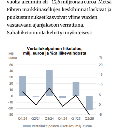
vuotta aiemmin oli -12,6 miljoonaa euroa. Metsä
Fibren markkinasellujen keskihinnat laskivat ja
puukustannukset kasvoivat viime vuoden
vastaavaan ajanjaksoon verrattuna.
Sahaliiketoiminta kehittyi myönteisesti.