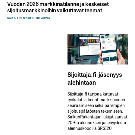
Vuoden 2026 markkinatilanne ja keskeiset
sijoitusmarkkinoihin vaikuttavat teemat
KAUPALLINEN YHTEISTYÖ
KVARN X
Sijoittaja.fi-jäsenyys
alehintaan
Sijoittaja.fi tarjoaa kattavat
työkalut ja tiedot markkinoiden
seuraamiseen sekä parempien
sijoituspäätösten tekemiseen.
SalkunRakentajan lukijat saavat
20 %:n alennuksen jäsenyydestä
alennuskoodilla SRSI20