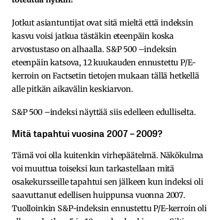
Jotkut asiantuntijat ovat sitä mieltä että indeksin
kasvu voisi jatkua tästäkin eteenpäin koska
arvostustaso on alhaalla. S&P 500 –indeksin
eteenpäin katsova, 12 kuukauden ennustettu P/E-
kerroin on Factsetin tietojen mukaan tällä hetkellä
alle pitkän aikavälin keskiarvon.
S&P 500 –indeksi näyttää siis edelleen edulliselta.
Mitä tapahtui vuosina 2007 – 2009?
Tämä voi olla kuitenkin virhepäätelmä. Näkökulma
voi muuttua toiseksi kun tarkastellaan mitä
osakekursseille tapahtui sen jälkeen kun indeksi oli
saavuttanut edellisen huippunsa vuonna 2007.
Tuolloinkin S&P-indeksin ennustettu P/E-kerroin oli