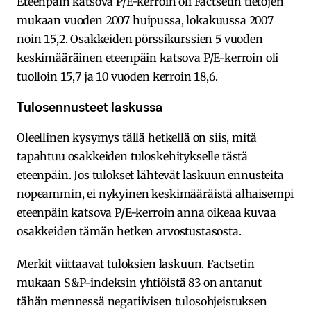
Eteenpäin katsova P/E-kerroin oli Factsetin tietojen
mukaan vuoden 2007 huipussa, lokakuussa 2007
noin 15,2. Osakkeiden pörssikurssien 5 vuoden
keskimääräinen eteenpäin katsova P/E-kerroin oli
tuolloin 15,7 ja 10 vuoden kerroin 18,6.
Tulosennusteet laskussa
Oleellinen kysymys tällä hetkellä on siis, mitä
tapahtuu osakkeiden tuloskehitykselle tästä
eteenpäin. Jos tulokset lähtevät laskuun ennusteita
nopeammin, ei nykyinen keskimääräistä alhaisempi
eteenpäin katsova P/E-kerroin anna oikeaa kuvaa
osakkeiden tämän hetken arvostustasosta.
Merkit viittaavat tuloksien laskuun. Factsetin
mukaan S&P-indeksin yhtiöistä 83 on antanut
tähän mennessä negatiivisen tulosohjeistuksen