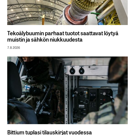
Tekoälybuumin parhaat tuotot saattavat löytyä
muistin ja sähkön niukkuudesta
7.8.2026
Bittium tuplasi tilauskirjat vuodessa