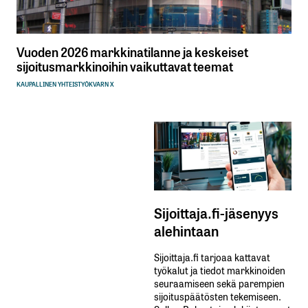
Vuoden 2026 markkinatilanne ja keskeiset
sijoitusmarkkinoihin vaikuttavat teemat
KAUPALLINEN YHTEISTYÖ
KVARN X
Sijoittaja.fi-jäsenyys
alehintaan
Sijoittaja.fi tarjoaa kattavat
työkalut ja tiedot markkinoiden
seuraamiseen sekä parempien
sijoituspäätösten tekemiseen.