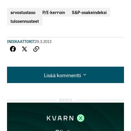
arvostustaso
P/E-kerroin
S&P-osakeindeksi
tulosennusteet
INDIKAATTORIT
29.3.2013
Lisää kommentti
Lisää kommentti
kirjautua
sisään
rekisteröityä