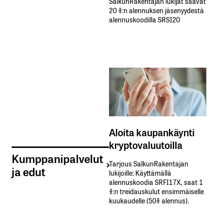
SalkunRakentajan lukijat saavat
20 %:n alennuksen jäsenyydestä
alennuskoodilla SRSI20
Aloita kaupankäynti
kryptovaluutoilla
Kumppanipalvelut
Tarjous SalkunRakentajan
ja edut
lukijoille: Käyttämällä​ ​
alennuskoodia​ ​SRFI17X,​ ​saat​ ​1
%:n treidauskulut​ ​ensimmäiselle​ ​
kuukaudelle​ ​(50%​ ​alennus).