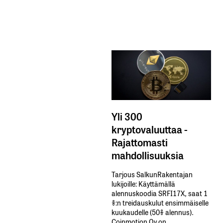
Yli 300
kryptovaluuttaa -
Rajattomasti
mahdollisuuksia
Tarjous SalkunRakentajan
lukijoille: Käyttämällä​ ​
alennuskoodia​ ​SRFI17X,​ ​saat​ ​1
%:n treidauskulut​ ​ensimmäiselle​ ​
kuukaudelle​ ​(50%​ ​alennus).
Coinmotion Oy on