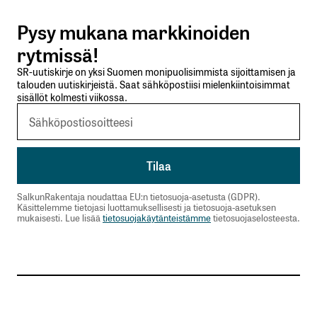
Pysy mukana markkinoiden
Lähetä kommentti
rytmissä!
SR-uutiskirje on yksi Suomen monipuolisimmista sijoittamisen ja
talouden uutiskirjeistä. Saat sähköpostiisi mielenkiintoisimmat
sisällöt kolmesti viikossa.
SalkunRakentaja noudattaa EU:n tietosuoja-asetusta (GDPR).
Käsittelemme tietojasi luottamuksellisesti ja tietosuoja-asetuksen
mukaisesti. Lue lisää
tietosuojakäytänteistämme
tietosuojaselosteesta.