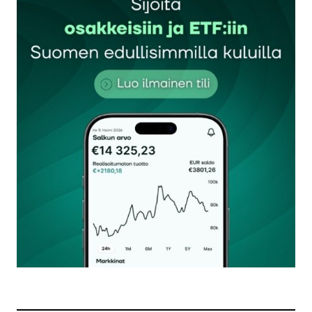
Sähköpostiosoitettasi ei julkaista.
Pakolliset
kentät on merkitty
*
Kommentti
*
Nimesi tai nimimerkkisi
*
Sähköpostiosoitteesi
*
Tilaa SalkunRakentajan uutiskirje