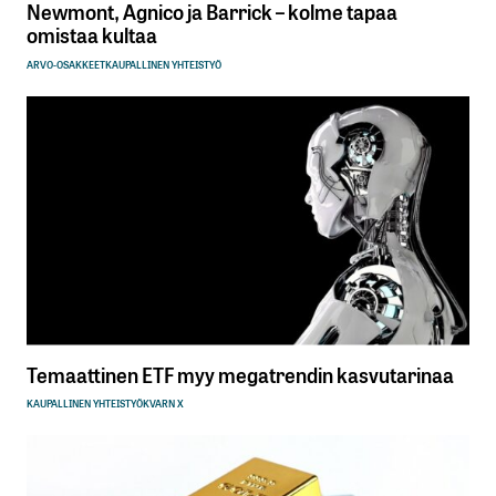
Newmont, Agnico ja Barrick – kolme tapaa
omistaa kultaa
ARVO-OSAKKEET
KAUPALLINEN YHTEISTYÖ
Temaattinen ETF myy megatrendin kasvutarinaa
KAUPALLINEN YHTEISTYÖ
KVARN X