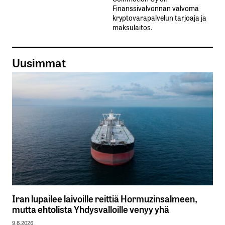
Finanssivalvonnan valvoma
kryptovarapalvelun tarjoaja ja
maksulaitos.
Uusimmat
Iran lupailee laivoille reittiä Hormuzinsalmeen,
mutta ehtolista Yhdysvalloille venyy yhä
9.8.2026