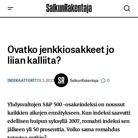
Ovatko jenkkiosakkeet jo
liian kalliita?
SalkunRakentaja
INDIKAATTORIT
29.3.2013
0
Yhdysvaltojen S&P 500 -osakeindeksi on noussut
kaikkien aikojen ennätykseen. Kun indeksi saavutti
edellisen huipun syksyllä 2007, romahti indeksi sen
jälkeen yli 50 prosenttia. Voiko sama romahdus
toteutua nytkin?