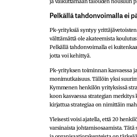
ja vaikuttamaan talouden nousuun pk-
Pelkällä tahdonvoimalla ei p
Pk-yrityksiä syntyy yrittäjävetoisten
välttämättä ole akateemista koulutus
Pelkällä tahdonvoimalla ei kuitenkaa
jotta voi kehittyä.
Pk-yrityksen toiminnan kasvaessa ja
monimutkaisuus. Tällöin yksi suurim
Kymmenen henkilön yrityksissä strateg
koon kasvaessa strategian merkitys ku
kirjattua strategiaa on nimittäin mah
Yleisesti voisi ajatella, että 20 hen
varsinaista johtamisosaamista. Tät
ja organisaatiorakenteista on tärkeää