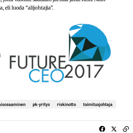
 eli luoda “alijohtajia”.
misosaaminen
pk-yritys
riskinotto
toimitusjohtaja