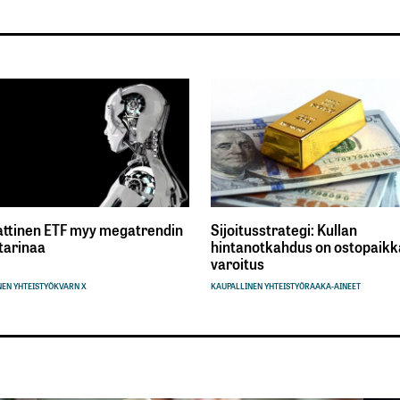
ttinen ETF myy megatrendin
Sijoitusstrategi: Kullan
tarinaa
hintanotkahdus on ostopaikka
varoitus
EN YHTEISTYÖ
KVARN X
KAUPALLINEN YHTEISTYÖ
RAAKA-AINEET