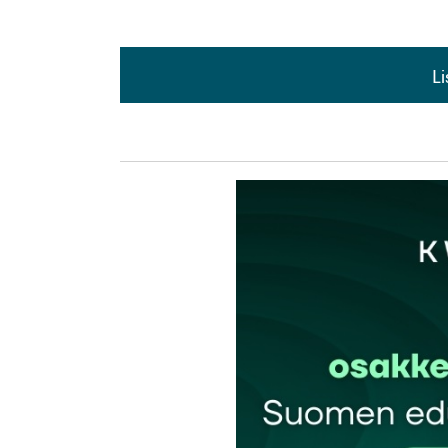
L
L
kirj
Sähköpostiosoitettasi ei julkaista.
Pakollis
Kommentti
*