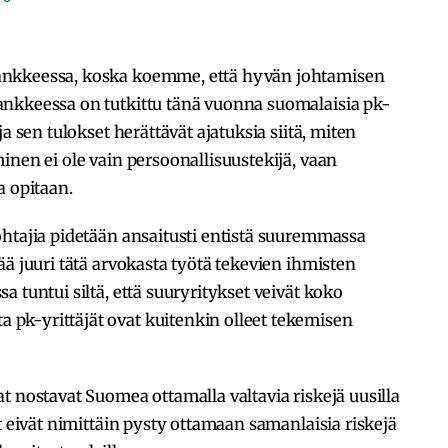
ankkeessa, koska koemme, että hyvän johtamisen
nkkeessa on tutkittu tänä vuonna suomalaisia pk-
a sen tulokset herättävät ajatuksia siitä, miten
inen ei ole vain persoonallisuustekijä, vaan
a opitaan.
ohtajia pidetään ansaitusti entistä suuremmassa
ää juuri tätä arvokasta työtä tekevien ihmisten
 tuntui siltä, että suuryritykset veivät koko
pk-yrittäjät ovat kuitenkin olleet tekemisen
t nostavat Suomea ottamalla valtavia riskejä uusilla
t eivät nimittäin pysty ottamaan samanlaisia riskejä