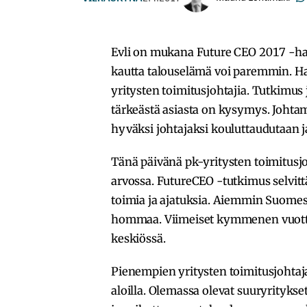
Evli on mukana Future CEO 2017 -h
kautta talouselämä voi paremmin. Ha
yritysten toimitusjohtajia. Tutkimus j
tärkeästä asiasta on kysymys. Johtam
hyväksi johtajaksi kouluttaudutaan j
Tänä päivänä pk-yritysten toimitusj
arvossa. FutureCEO -tutkimus selvitt
toimia ja ajatuksia. Aiemmin Suomessa
hommaa. Viimeiset kymmenen vuotta 
keskiössä.
Pienempien yritysten toimitusjohtaja
aloilla. Olemassa olevat suuryritykse