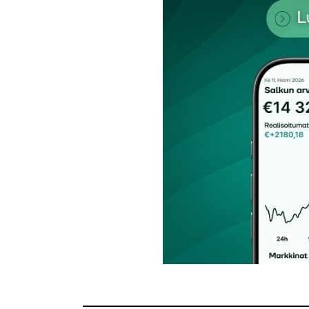
Nimesi tai nimimerkkisi
*
Tilaa SalkunRakentajan uutiskirje
Lähetä kommentti