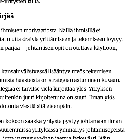
yritysten lailla.
ärjää
 ihmisten motivaatiosta. Näillä ihmisillä ei
ta, mutta draivia yrittämiseen ja tekemiseen löytyy.
n pärjää – johtamisen opit on otettava käyttöön,
 kansainvälistyessä lisääntyy myös tekemisen
mista haasteista on strategian astuminen kuvaan.
iaa ei tarvitse vielä kirjoittaa ylös. Yrityksen
itenkin juuri kirjoitettuna on suuri. Ilman ylös
dotonta viestiä sitä eteenpäin.
kilön kokoon saakka yritystä pystyy johtamaan ilman
ä suuremmissa yrityksissä ymmärrys johtamisopeista
, jotta vastuut saadaan jaettua järkevästi. Näin