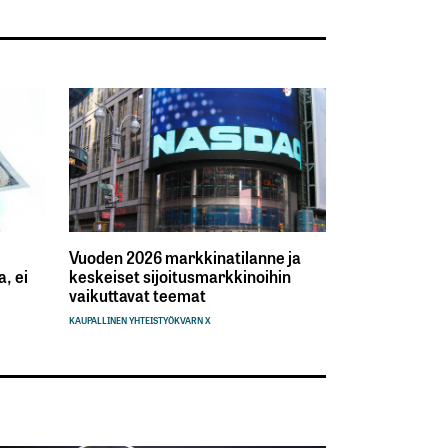
Vuoden 2026 markkinatilanne ja
, ei
keskeiset sijoitusmarkkinoihin
vaikuttavat teemat
KAUPALLINEN YHTEISTYÖ
KVARN X