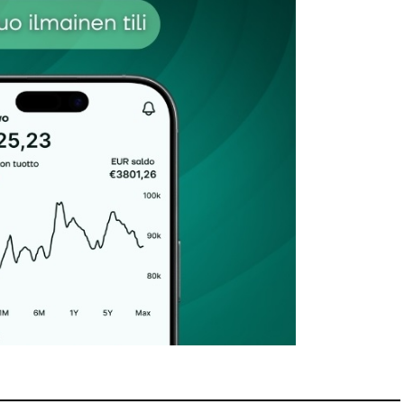
Sähköpostiosoitteesi
*