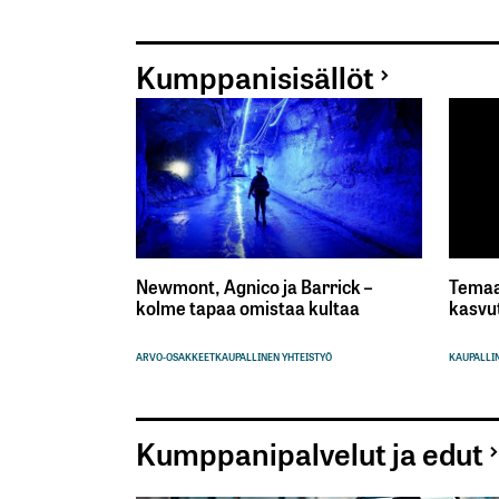
Kumppanisisällöt
Newmont, Agnico ja Barrick –
Temaa
kolme tapaa omistaa kultaa
kasvu
ARVO-OSAKKEET
KAUPALLINEN YHTEISTYÖ
KAUPALLIN
Kumppanipalvelut ja edut