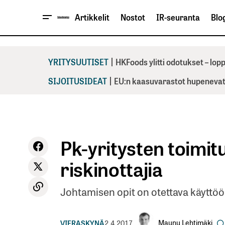
Artikkelit
Nostot
IR-seuranta
Blog
|
YRITYSUUTISET
HKFoods ylitti odotukset – lo
|
SIJOITUSIDEAT
EU:n kaasuvarastot hupenevat 
Pk-yritysten toimitu
riskinottajia
Johtamisen opit on otettava käyttöön,
Maunu Lehtimäki
VIERASKYNÄ
2.4.2017