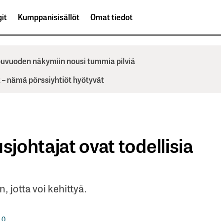
it
Kumppanisisällöt
Omat tiedot
ppuvuoden näkymiin nousi tummia pilviä
– nämä pörssiyhtiöt hyötyvät
sjohtajat ovat todellisia
 jotta voi kehittyä.
0