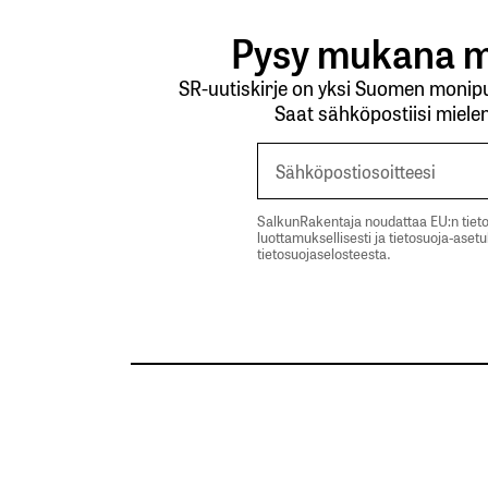
Pysy mukana m
SR-uutiskirje on yksi Suomen monipuo
Saat sähköpostiisi mielen
SalkunRakentaja noudattaa EU:n tieto
luottamuksellisesti ja tietosuoja-aset
tietosuojaselosteesta.