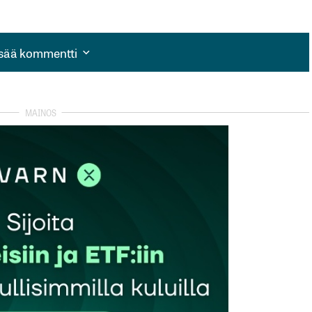
isää kommentti
isää kommentti
autua sisään
rekisteröityä
et kentät on merkitty
*